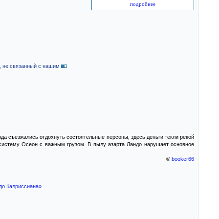
подробнее
, не связанный с нашим
да съезжались отдохнуть состоятельные персоны, здесь деньги текли рекой
 систему Осеон с важным грузом. В пылу азарта Ландо нарушает основное
©
booker66
до Калриссиана»