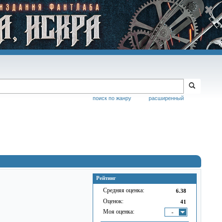
поиск по жанру
расширенный
Рейтинг
Средняя оценка:
6.38
Оценок:
41
Моя оценка:
-