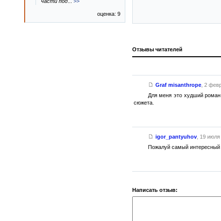
части под
...
>>
оценка: 9
Отзывы читателей
Graf misanthrope
,
2 февр
Для меня это худший роман 
сюжета.
igor_pantyuhov
,
19 июля 
Пожалуй самый интересный ро
Написать отзыв: