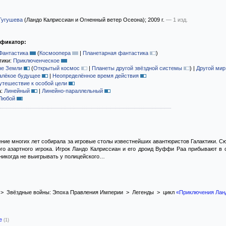
Тугушева
(Ландо Калриссиан и Огненный ветер Осеона)
; 2009 г.
— 1 изд.
ификатор:
Фантастика
(
Космоопера
|
Планетарная фантастика
)
тики:
Приключенческое
не Земли
(
Открытый космос
|
Планеты другой звёздной системы
)
|
Другой мир
алёкое будущее
|
Неопределённое время действия
утешествие к особой цели
а:
Линейный
|
Линейно-параллельный
Любой
ние многих лет собирала за игровые столы известнейших авантюристов Галактики. Сю
го азартного игрока. Игрок Ландо Калриссиан и его дроид Вуффи Раа прибывают в
никогда не выигрывать у полицейского…
> Звёздные войны: Эпоха Правления Империи > Легенды > цикл
«Приключения Лан
-е
(1)