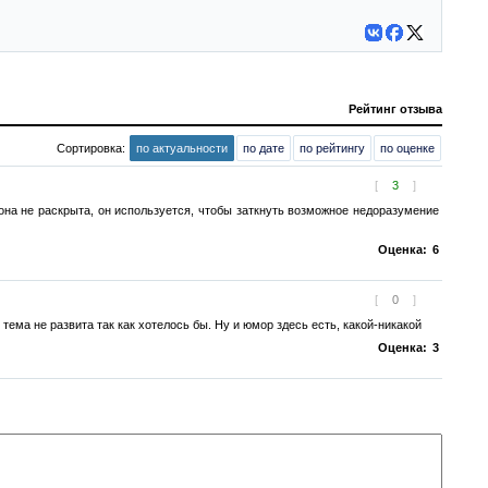
Рейтинг отзыва
Сортировка:
по актуальности
по дате
по рейтингу
по оценке
[
3
]
на не раскрыта, он используется, чтобы заткнуть возможное недоразумение
Оценка:
6
[
0
]
тема не развита так как хотелось бы. Ну и юмор здесь есть, какой-никакой
Оценка:
3