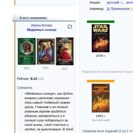
/языки:
русский
,
анг
(1)
/перевод:
Д. Приемышев
(1
А вот, например:
Ирина Котова
Медвежье солнце
2009 г.
2021
2023
2017
Издания на иностранных язык
Рейтинг:
8.14
(156)
Северина
:
«Медвежье солнце», как будто
вопреки светлому названию -
пока самый «тёмный» роман
цикла. Главным и не только
главным героям придётся
вдоволь натерпеться и в
1983 г.
полную силу побороться за
(английский)
свою жизнь, своё счастье и,
заодно, за цивилизацию. В этой
страница всех изданий (2 шт.) >>