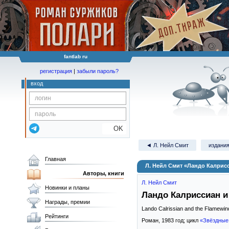
fantlab ru
регистрация
|
забыли пароль?
вход
OK
◄ Л. Нейл Смит
издания
Главная
Л. Нейл Смит «Ландо Калрис
Авторы, книги
Л. Нейл Смит
Новинки и планы
Ландо Калриссиан и
Награды, премии
Lando Calrissian and the Flamewi
Рейтинги
Роман,
1983
год; цикл
«Звёздные