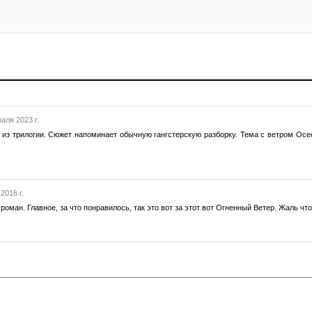
аля 2023 г.
из трилогии. Сюжет напоминает обычную гангстерскую разборку. Тема с ветром Осео
2016 г.
ман. Главное, за что понравилось, так это вот за этот вот Огненный Ветер. Жаль что 