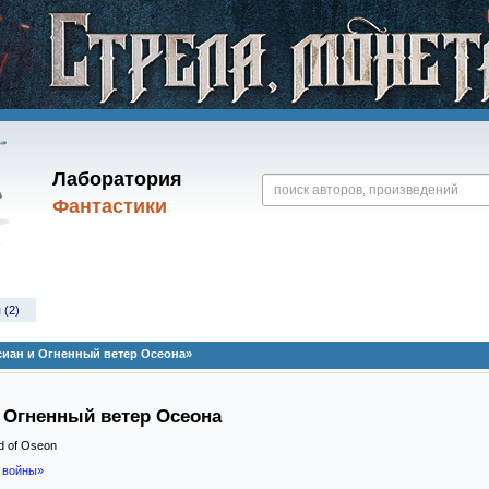
Лаборатория
Фантастики
 (2)
сиан и Огненный ветер Осеона»
 Огненный ветер Осеона
nd of Oseon
 войны»