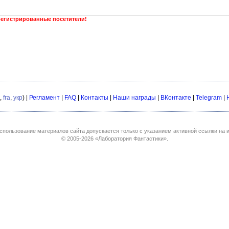
регистрированные посетители!
,
fra
,
укр
) |
Регламент
|
FAQ
|
Контакты
|
Наши награды
|
ВКонтакте
|
Telegram
|
спользование материалов сайта допускается только с указанием активной ссылки на и
© 2005-2026
«Лаборатория Фантастики»
.