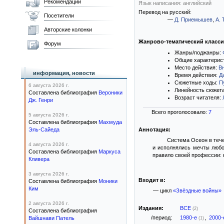
Рекомендации
Язык написания: английский
Перевод на русский:
Посетители
—
Д. Приемышев
,
А. 
Авторские колонки
Жанрово-тематический класс
Форум
Жанры/поджанры:
Общие характерис
Место действия:
В
информация, новости
Время действия:
Д
Сюжетные ходы:
П
6 августа 2026 г.
Линейность сюжет
Составлена библиография
Вероники
Возраст читателя:
Дж. Генри
Всего проголосовало:
7
5 августа 2026 г.
Составлена библиография
Махмуда
Эль-Сайеда
Аннотация:
Система Осеон в тече
4 августа 2026 г.
и исполнялись мечты любо
Составлена библиография
Маркуса
правило своей профессии: 
Кливера
3 августа 2026 г.
Входит в:
Составлена библиография
Моники
Ким
— цикл
«Звёздные войны»
2 августа 2026 г.
Издания:
ВСЕ
(2)
Составлена библиография
/период:
1980-е
,
2000
Вайшнави Патель
(1)