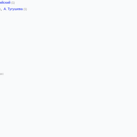
лийский
(1)
,
А. Тугушева
)
(1)
ах: