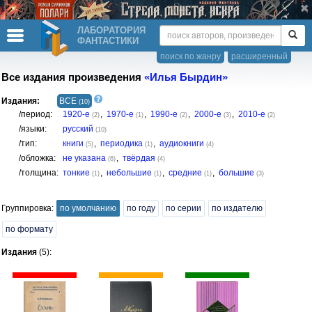
ЛАБОРАТОРИЯ
ФАНТАСТИКИ
поиск по жанру
расширенный
Все издания произведения
«Илья Бырдин»
Издания:
ВСЕ
(10)
/период:
1920-е
,
1970-е
,
1990-е
,
2000-е
,
2010-е
(2)
(1)
(2)
(3)
(2)
/языки:
русский
(10)
/тип:
книги
,
периодика
,
аудиокниги
(5)
(1)
(4)
/обложка:
не указана
,
твёрдая
(6)
(4)
/толщина:
тонкие
,
небольшие
,
средние
,
большие
(1)
(1)
(1)
(3)
Группировка:
по умолчанию
по году
по серии
по издателю
по формату
Издания
(5):