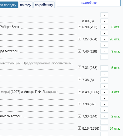
подробнее
по порядку
по году
по рейтингу
-
8.00 (3)
-
 Роберт Блох
6.90 (203)
-
6 отз.
-
7.27 (484)
-
20 отз.
-
ард Матесон
7.46 (118)
-
9 отз.
-
опытствующим; Предостережение любопытным;
7.31 (263)
-
5 отз.
-
7.38 (8)
-
-
 мира]
(1927)
//
Автор: Г. Ф. Лавкрафт
8.49 (1666)
-
61 отз.
-
7.30 (97)
-
-
аниэль Готорн
7.33 (144)
-
2 отз.
-
8.18 (1336)
-
34 отз.
-