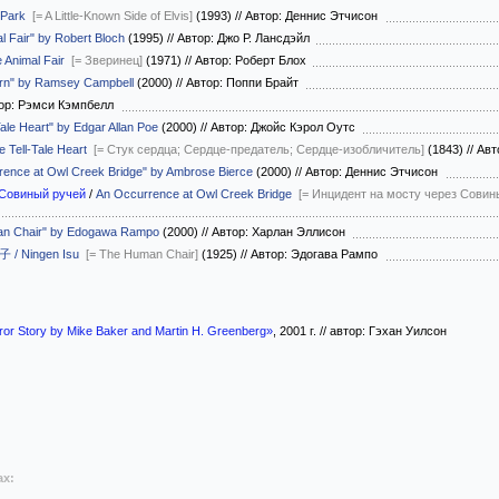
 Park
[= A Little-Known Side of Elvis]
(1993)
//
Автор: Деннис Этчисон
al Fair" by Robert Bloch
(1995)
//
Автор: Джо Р. Лансдэйл
 Animal Fair
[= Зверинец]
(1971)
//
Автор: Роберт Блох
tern" by Ramsey Campbell
(2000)
//
Автор: Поппи Брайт
ор: Рэмси Кэмпбелл
Tale Heart" by Edgar Allan Poe
(2000)
//
Автор: Джойс Кэрол Оутс
e Tell-Tale Heart
[= Стук сердца; Сердце-предатель; Сердце-изобличитель]
(1843)
//
Авт
rrence at Owl Creek Bridge" by Ambrose Bierce
(2000)
//
Автор: Деннис Этчисон
 Совиный ручей
/
An Occurrence at Owl Creek Bridge
[= Инцидент на мосту через Совин
man Chair" by Edogawa Rampo
(2000)
//
Автор: Харлан Эллисон
/ Ningen Isu
[= The Human Chair]
(1925)
//
Автор: Эдогава Рампо
ror Story by Mike Baker and Martin H. Greenberg»
, 2001 г. // автор: Гэхан Уилсон
ах: