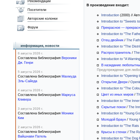
Рекомендации
В произведение входит:
Посетители
Introduction
(2000)
//
Авт
Авторские колонки
Introduction to "Sweets t
Форум
Прекрасное — прекрас
Introduction to "The Fathe
Отец-двойник
/
The Fath
информация, новости
Introduction to "The Dist
Распространитель
/
The 
6 августа 2026 г.
Составлена библиография
Вероники
Introduction to "A Warnin
Дж. Генри
В назидание любопытн
Предупреждение для любо
5 августа 2026 г.
Introduction to "Opening
Составлена библиография
Махмуда
Эль-Сайеда
Открытие Двери
/
Openi
Introduction to “The Colo
4 августа 2026 г.
Цвет из иных миров
/
Th
Составлена библиография
Маркуса
Кливера
Introduction to "The Inn
Скрытые покои
/
The In
3 августа 2026 г.
Составлена библиография
Моники
Introduction to "Young 
Ким
Молодой Браун
/
Young
Introduction to "The Rats 
2 августа 2026 г.
Составлена библиография
Крысы в стенах
/
The Ra
Вайшнави Патель
Introduction to "The Dog 