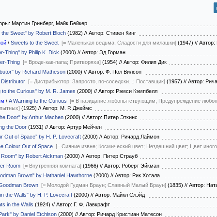
оры: Мартин Гринберг, Майк Бейкер
o the Sweet" by Robert Bloch
(1982)
//
Автор: Стивен Кинг
ной
/
Sweets to the Sweet
[= Маленькая ведьма; Сладости для милашки]
(1947)
//
Автор:
r-Thing" by Philip K. Dick
(2000)
//
Автор: Эд Горман
er-Thing
[= Вроде-как-папа; Притворяха]
(1954)
//
Автор: Филип Дик
ributor" by Richard Matheson
(2000)
//
Автор: Ф. Пол Вилсон
Distributor
[= Дистрибьютор; Запросто, по-соседски...; Поставщик]
(1957)
//
Автор: Рич
g to the Curious" by M. R. James
(2000)
//
Автор: Рэмси Кэмпбелл
ым
/
A Warning to the Curious
[= В назидание любопытствующим; Предупреждение люб
пытных]
(1925)
//
Автор: М. Р. Джеймс
 the Door" by Arthur Machen
(2000)
//
Автор: Питер Эткинс
ng the Door
(1931)
//
Автор: Артур Мейчен
ur Out of Space” by H. P. Lovecraft
(2000)
//
Автор: Ричард Лаймон
e Colour Out of Space
[= Сияние извне; Космический цвет; Нездешний цвет; Цвет иного
er Room" by Robert Aickman
(2000)
//
Автор: Питер Страуб
ner Room
[= Внутренняя комната]
(1966)
//
Автор: Роберт Эйкман
Goodman Brown" by Hathaniel Hawthorne
(2000)
//
Автор: Рик Хотала
 Goodman Brown
[= Молодой Гудман Браун; Славный Малый Браун]
(1835)
//
Автор: Нат
in the Walls" by H. P. Lovecraft
(2000)
//
Автор: Майкл Слэйд
ts in the Walls
(1924)
//
Автор: Г. Ф. Лавкрафт
Park" by Daniel Etchison
(2000)
//
Автор: Ричард Кристиан Матесон