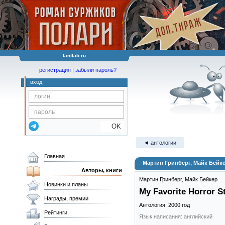
fantlab ru
регистрация
|
забыли пароль?
вход
OK
◄ антологии
Главная
Мартин Гринберг, Майк Бейкер
Авторы, книги
Мартин Гринберг
,
Майк Бейкер
Новинки и планы
My Favorite Horror S
Награды, премии
Антология,
2000
год
Рейтинги
Язык написания: английский