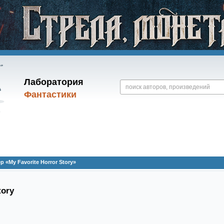
Лаборатория
Фантастики
 «My Favorite Horror Story»
tory