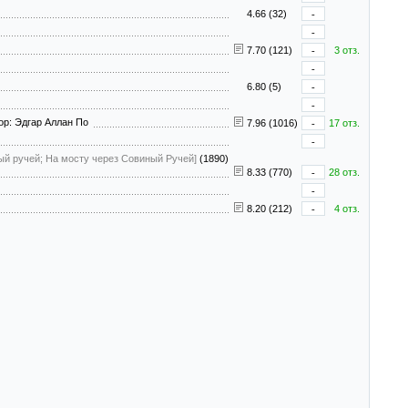
4.66 (32)
-
-
7.70 (121)
-
3 отз.
-
6.80 (5)
-
-
ор: Эдгар Аллан По
7.96 (1016)
-
17 отз.
-
ый ручей; На мосту через Совиный Ручей]
(1890)
8.33 (770)
-
28 отз.
-
8.20 (212)
-
4 отз.