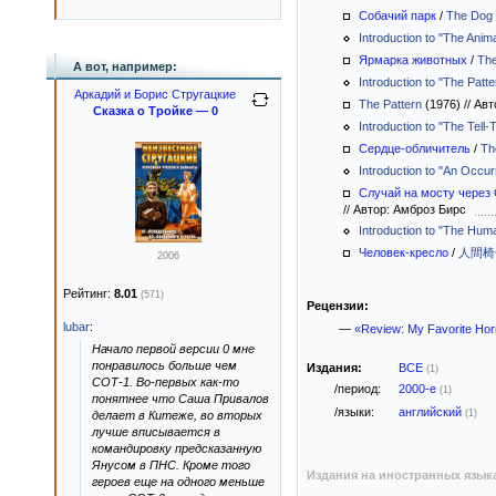
Собачий парк
/
The Dog
Introduction to "The Anim
Ярмарка животных
/
The
А вот, например:
Introduction to "The Pat
Аркадий и Борис Стругацкие
The Pattern
(1976)
//
Авт
Сказка о Тройке — 0
Introduction to "The Tell-
Сердце-обличитель
/
Th
Introduction to "An Occu
Случай на мосту через
//
Автор: Амброз Бирс
Introduction to "The Hu
Человек-кресло
/
人間椅子 
2006
Рейтинг:
8.01
(571)
Рецензии:
lubar
:
—
«Review: My Favorite Hor
Начало первой версии 0 мне
понравилось больше чем
Издания:
ВСЕ
(1)
СОТ-1. Во-первых как-то
/период:
2000-е
(1)
понятнее что Саша Привалов
/языки:
английский
(1)
делает в Китеже, во вторых
лучше вписывается в
командировку предсказанную
Янусом в ПНС. Кроме того
Издания на иностранных язык
героев еще на одного меньше