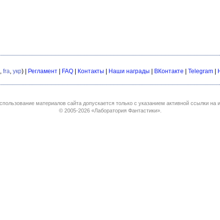
,
fra
,
укр
) |
Регламент
|
FAQ
|
Контакты
|
Наши награды
|
ВКонтакте
|
Telegram
|
спользование материалов сайта допускается только с указанием активной ссылки на и
© 2005-2026
«Лаборатория Фантастики»
.