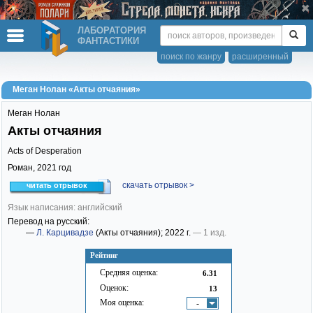
ЛАБОРАТОРИЯ
ФАНТАСТИКИ
поиск по жанру
расширенный
Меган Нолан «Акты отчаяния»
Меган Нолан
Акты отчаяния
Acts of Desperation
Роман,
2021
год
скачать отрывок >
читать отрывок
Язык написания: английский
Перевод на русский:
—
Л. Карцивадзе
(Акты отчаяния)
; 2022 г.
— 1 изд.
Рейтинг
Средняя оценка:
6.31
Оценок:
13
Моя оценка:
-