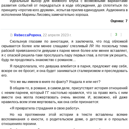
Идеальный выбор для книжного клуба с возможными вариантами
развития событий от передраться в ходе обсуждения, до сплотиться по
принципу «против кого дружим», испытав прилив единодушия. Аудиокнига в
исполнении Марины Лисовец замечательно хороша.
Оценка:
7
[
3
]
RebeccaPopova
,
22 апреля 2023 г.
Скользнув глазами по аннотации, я заключила, что под обложкой
скрывается более или менее слащаво/ слезливый ЛР. Но поскольку тема
рабской привязанности девушки к парню меня более или менее вставляет,
я с опаской решила-таки прослушать пару первых глав, а потом уж решить,
буду ли продолжать знакомство с романом....
Я предполагала, что девушка влюбится в парня, предложит ему себя,
вскоре он ее бросит, и она будет заниматься сталкеризмом и преследовать
его.
Что же мы имеем в книге по факту? Угадала я или нет?
В общем-то, в романе, в самом деле, присутствует история отношений
с неким парнем, который ГГ настолько нравился, что за право жить с ним
вместе она могла пожертвовать очень многим. И, возможно, ей даже
нравилось всем этим жертвовать, как она себе признается:
«Я превратила страдания в свою работу».
Но на протяжении этой истории в тексте вставлены всякие
воспоминания о юности, о родительском доме, о детстве и о прошлых
отношениях героини.