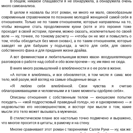
В общем, никакой слащавости я не обнаружила, а обнаружила очень
много самоанализа.
В целом я назвала бы этот роман, ни много ни мало, своеобразным
современным справочником по познанию молодой женщиной самой себя в
отношениях. Только не по таким отношениям, которые направлены на то,
чтобы женщине стать продолжением кухни (хотя и это героиня тоже
проходит в своей истории, причем, можно сказать, исключительно по своей
воле — ну, точнее, по тонкому расчету — «чтобы он не мог и помыслить о
том, чтобы обходиться без меня снова»), а по таким отношениям, которые
заводят не для бабушек у подъезда, а чисто для себя, для своего
собственного фана и для придания жизни драйва.
А вот феминисткам и любительницам всяких квази- воодушевляющих
разговоров о работе над собой и обо всем прочем— ну, им явно не сюда.
В книге много размышлений о влюбленности и о ее роли в жизни.
«А потом я влюбляюсь, и все обновляется, в том числе я сама: мое
тело, мой разум, мой взгляд на самые обыденные вещи. «
«Я люблю себя влюблённой. Свои чувства я считаю
облагораживающими и человечными и в такие моменты одобряю себя».
Описаны отношения с собственным телом — юношеские попытки
похудеть — «мой подростковый праведный голод», но и одновременно — и
недовольство его несовершенством, и восторг при мысли о том, какие
мысли это тело может вызывать в мужчинах.
В стилистическом плане все настолько точно подмечено и выражено,
что многое просится в цитаты, в рамочку и на стену.
Многие сравнивают этот роман с творениями Салли Руни — ну, как же: