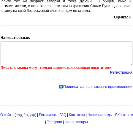
почти тот же возраст авторки и тоже Дублин... В общем, имхо и
стилистически, и по интересности самовыражения Салли Руни, сделавшая
ставку на свой безыскусный слог, и рядом не стояла.
Оценка:
8
Написать отзыв:
Писать отзывы могут только зарегистрированные посетители!
Регистрация
Подписаться на отзывы о произведении
О сайте
(
eng
,
fra
,
укр
) |
Регламент
|
FAQ
|
Контакты
|
Наши награды
|
ВКонтакте
|
Telegram
|
Наши товары