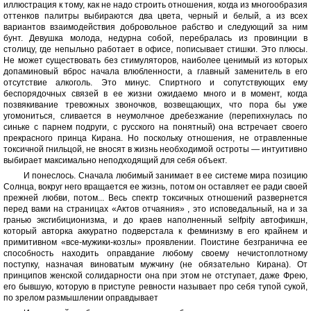
иллюстрация к тому, как не надо строить отношения, когда из многообразия
оттенков палитры выбираются два цвета, черный и белый, а из всех
вариантов взаимодействия добровольное рабство и следующий за ним
бунт. Девушка молода, недурна собой, перебралась из провинции в
столицу, где непыльно работает в офисе, пописывает стишки. Это плюсы.
Не может существовать без стимуляторов, наиболее ценимый из которых
допаминовый вброс начала влюбленности, а главный заменитель в его
отсутствие алкоголь. Это минус. Спиртного и сопутствующих ему
беспорядочных связей в ее жизни ожидаемо много и в момент, когда
позвякивание тревожных звоночков, возвещающих, что пора бы уже
угомониться, сливается в неумолчное дребезжание (перепихнулась по
синьке с парнем подруги, с русского на понятный) она встречает своего
прекрасного принца Кирана. Но поскольку отношения, не отравленные
токсичной гнильцой, не вносят в жизнь необходимой остроты — интуитивно
выбирает максимально неподходящий для себя объект.
И понеслось. Сначала любимый занимает в ее системе мира позицию
Солнца, вокруг него вращается ее жизнь, потом он оставляет ее ради своей
прежней любви, потом... Весь спектр токсичных отношений развернется
перед вами на страницах «Актов отчаяния» , это исповедальный, на и за
гранью эксгибиционизма, и до краев наполненный selfpity автофикшн,
который авторка аккуратно подверстала к феминизму в его крайнем и
примитивном «все-мужики-козлы» проявлении. Поистине безгранична ее
способность находить оправдание любому своему нечистоплотному
поступку, назначая виноватым мужчину (не обязательно Кирана). От
принципов женской солидарности она при этом не отступает, даже Фрею,
его бывшую, которую в приступе ревности называет про себя тупой сукой,
по зрелом размышлении оправдывает