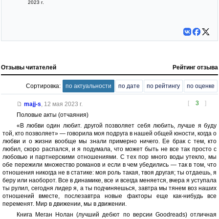
2023 г.
Отзывы читателей
Рейтинг отзыва
Сортировка:
по актуальности
по дате
по рейтингу
по оценке
[
3
]
majj-s
,
12 мая 2023 г.
Половые акты (отчаяния)
«В любви один любит. другой позволяет себя любить, лучше я буду
той, кто позволяет» — говорила моя подруга в нашей общей юности, когда о
любви и о жизни вообще мы знали примерно ничего. Ее брак с тем, кто
любил, скоро распался, и я подумала, что может быть не все так просто с
любовью и партнерскими отношениями. С тех пор много воды утекло, мы
обе пережили множество романов и если в чем убедились — так в том, что
отношения никогда не в статике: моя роль такая, твоя другая; ты отдаешь, я
беру или наоборот. Все в динамике, все и всегда меняется, вчера я уступала
ты рулил, сегодня лидер я, а ты подчиняешься, завтра мы тянем воз наших
отношений вместе, послезавтра новые факторы еще как-нибудь все
переменят. Мир в движении, мы в движении.
Книга Меган Нолан (лучший дебют по версии Goodreads) отличная