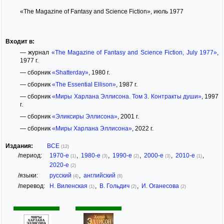
«The Magazine of Fantasy and Science Fiction», июль 1977
Входит в:
— журнал
«The Magazine of Fantasy and Science Fiction, July 1977»
,
1977 г.
— сборник
«Shatterday»
, 1980 г.
— сборник
«The Essential Ellison»
, 1987 г.
— сборник
«Миры Харлана Эллисона. Том 3. Контракты души»
, 1997
г.
— сборник
«Эликсиры Эллисона»
, 2001 г.
— сборник
«Миры Харлана Эллисона»
, 2022 г.
Издания:
ВСЕ
(12)
/период:
1970-е
,
1980-е
,
1990-е
,
2000-е
,
2010-е
,
(1)
(3)
(2)
(3)
(1)
2020-е
(2)
/языки:
русский
,
английский
(4)
(8)
/перевод:
Н. Виленская
,
В. Гольдич
,
И. Оганесова
(1)
(2)
(2)