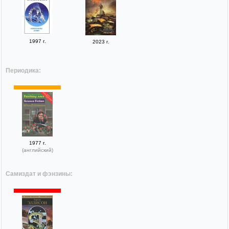
1997 г.
2023 г.
Периодика:
1977 г.
(английский)
Самиздат и фэнзины: