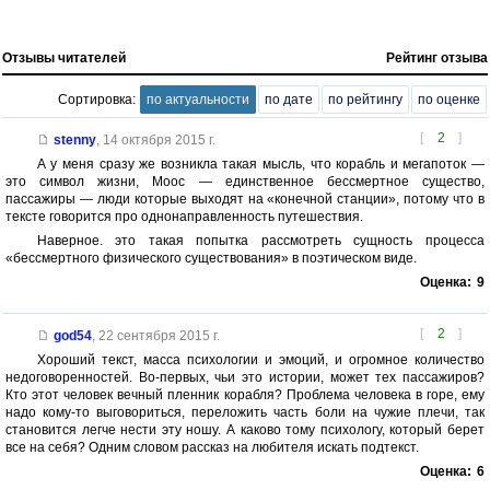
Отзывы читателей
Рейтинг отзыва
Сортировка:
по актуальности
по дате
по рейтингу
по оценке
[
2
]
stenny
,
14 октября 2015 г.
А у меня сразу же возникла такая мысль, что корабль и мегапоток —
это символ жизни, Моос — единственное бессмертное существо,
пассажиры — люди которые выходят на «конечной станции», потому что в
тексте говорится про однонаправленность путешествия.
Наверное. это такая попытка рассмотреть сущность процесса
«бессмертного физического существования» в поэтическом виде.
Оценка:
9
[
2
]
god54
,
22 сентября 2015 г.
Хороший текст, масса психологии и эмоций, и огромное количество
недоговоренностей. Во-первых, чьи это истории, может тех пассажиров?
Кто этот человек вечный пленник корабля? Проблема человека в горе, ему
надо кому-то выговориться, переложить часть боли на чужие плечи, так
становится легче нести эту ношу. А каково тому психологу, который берет
все на себя? Одним словом рассказ на любителя искать подтекст.
Оценка:
6