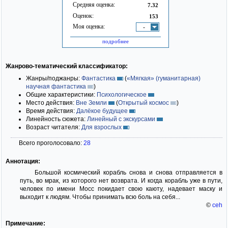
Средняя оценка:
7.32
Оценок:
153
Моя оценка:
-
подробнее
Жанрово-тематический классификатор:
Жанры/поджанры:
Фантастика
(
«Мягкая» (гуманитарная)
научная фантастика
)
Общие характеристики:
Психологическое
Место действия:
Вне Земли
(
Открытый космос
)
Время действия:
Далёкое будущее
Линейность сюжета:
Линейный с экскурсами
Возраст читателя:
Для взрослых
Всего проголосовало:
28
Аннотация:
Большой космический корабль снова и снова отправляется в
путь, во мрак, из которого нет возврата. И когда корабль уже в пути,
человек по имени Мосс покидает свою каюту, надевает маску и
выходит к людям. Чтобы принимать всю боль на себя...
©
ceh
Примечание: