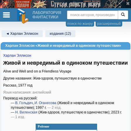
ЛАБОРАТОРИЯ
ФАНТАСТИКИ
поиск по жанру
расширенный
◄ Харлан Эллисон
издания (12)
Харлан Эллисон «Живой и невредимый в одиноком путешествии»
Харлан Эллисон
Живой и невредимый в одиноком путешествии
Alive and Well and on a Friendless Voyage
Другие названия: Жив-здоров, путешествую в одиночестве
Рассказ,
1977
год
Язык написания: английский
Перевод на русский:
—
В. Гольдич
,
И. Оганесова
(Живой и невредимый в одиноком
путешествии)
; 1997 г.
— 2 изд.
—
Н. Виленская
(Жив-здоров, путешествую в одиночестве)
; 2023 г.
— 1 изд.
Рейтинг