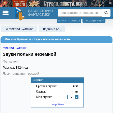
ЛАБОРАТОРИЯ
ФАНТАСТИКИ
поиск по жанру
расширенный
◄ Михаил Булгаков
издания (23)
Михаил Булгаков «Звуки польки неземной»
Михаил Булгаков
Звуки польки неземной
[Фельетон]
Рассказ,
1924
год
Язык написания: русский
Рейтинг
Средняя оценка:
6.50
Оценок:
98
Моя оценка:
-
подробнее