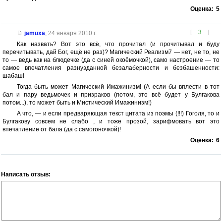
Оценка:
5
[
3
]
jamuxa
,
24 января 2010 г.
Как назвать? Вот это всё, что прочитал (и прочитывал и буду
перечитывать, дай Бог, ещё не раз)? Магический Реализм7 — нет, не то, не
то — ведь как на блюдечке (да с синей окоёмочкой), само настроение — то
самое впечатления разнузданной безалаберности и безбашенности:
шабаш!
Тогда быть может Магический Имажинизм! (А если бы вплести в тот
бал и пару ведьмочек и призраков (потом, это всё будет у Булгакова
потом...), то может быть и Мистический Имажинизм!)
А что, — и если предваряющая текст цитата из поэмы (!!!) Гоголя, то и
Булгакову совсем не слабо , и тоже прозой, зарифмовать вот это
впечатление от бала (да с самогоночкой)!
Оценка:
6
Написать отзыв: