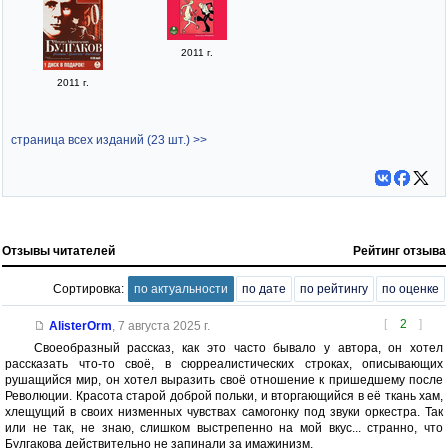
2011 г.
2011 г.
страница всех изданий (23 шт.) >>
Отзывы читателей
Рейтинг отзыва
Сортировка:
по актуальности
по дате
по рейтингу
по оценке
[
2
]
AlisterOrm
,
7 августа 2025 г.
Своеобразный рассказ, как это часто бывало у автора, он хотел
рассказать что-то своё, в сюрреалистических строках, описывающих
рушащийся мир, он хотел выразить своё отношение к пришедшему после
Революции. Красота старой доброй польки, и вторгающийся в её ткань хам,
хлещущий в своих низменных чувствах самогонку под звуки оркестра. Так
или не так, не знаю, слишком выстрепенно на мой вкус... странно, что
Булгакова действительно не запинали за имажинизм.