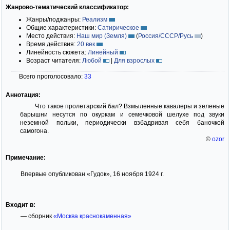
Жанрово-тематический классификатор:
Жанры/поджанры:
Реализм
Общие характеристики:
Сатирическое
Место действия:
Наш мир (Земля)
(
Россия/СССР/Русь
)
Время действия:
20 век
Линейность сюжета:
Линейный
Возраст читателя:
Любой
|
Для взрослых
Всего проголосовало:
33
Аннотация:
Что такое пролетарский бал? Взмыленные кавалеры и зеленые
барышни несутся по окуркам и семечковой шелухе под звуки
неземной польки, периодически взбадривая себя баночкой
самогона.
©
ozor
Примечание:
Впервые опубликован «Гудок», 16 ноября 1924 г.
Входит в:
— сборник
«Москва краснокаменная»