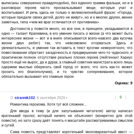
выписаны совершенно правдоподобно, без единого грамма фальши, но и в
разговорах героев часто проскальзывают вещи, которые учат и
воспитывают. И речь здесь не только о великолепнейшей фразе: «Города,
которые предали своих детей, долго не живут», но и о многих других, менее
заметных, типа «чем же враг отличается от противника».
Достоинств у повести много, но все они, в принципе, укладываются в
одно — талант Крапивина, в его умение писать о жизни (а что может быть
интереснее жизни — вот и в книге описываются всего-навсего два кусочка
жизни двух ребят) так, что невозможно оторваться. Здесь и
увлекательность, и умение так вставить в текст кусочки невероятного, что
повествование обретает загадочность и предвкушение чего-то чудесного, и
практически полное отсутствие реально плохих героев (лейтенант Хариус
просто ещё не вырос, да и дурак, а главный советник магистрата всего лишь
одержим мыслью оберегать свой город от всего, что хоть как-то может
грозить его благополучию), и то чувство сопереживания, которое
обязательно вызывают его главные герои.
Оценка:
9
[
9
]
strannik102
,
6 сентября 2020 г.
Романтика героизма. Хотя тут всё сложнее...
Для ввода в тему (и для запутывания читателя) автор написал
кратенький пролог, который ничего не объясняет (конкретно для этой
повести), но зато сразу даёт понять о масштабе рассматриваемых смыслов
и сутей.
Сама повесть представляет коротенький многовариантный квест —