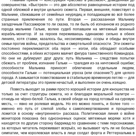
Главный прием — конструкция «рассказ в рассказе», доведенная до
совершенства. «Выстрел» — это две абсолютно равноценные истории под
одной обложкой и внутри цельного сюжета. Первая, внешняя, повествует о
Мальчике, сбежавшем от семейных неурядиц и попадающем во всё более
странные приключения по пути. Вторая — рассказанная Мальчику
загадочным Пассажиром то ли сказка, то ли быль об изгнанном из родного
города мальчике Гальке, волею судеб попавшем на мятежный военный
корабль-монитор. И за героев переживаешь одинаково сильно в обеих
линиях, хотя ставки, казалось бы, несоизмеримы: ссоры и обиды внутри
семьи против войны, предательства и смертельной опасности. Эти сюжеты
постоянно перекликаются: оба героя — изгои, оба обладают особыми
способностями, в обеих историях маячит фигура таинственного Командора.
Но они не дублируют друг друга: путь Мальчика — следствие попытки
сбежать от проблем, изгнание Гальки — трагедия из-за ничтожной ошибки;
способности Мальчика приносят облегчение отдельным людям,
способности Гальки — потенциальная угроза (или спасение?) для целого
города. А замыкается повествование в стабильную временную петлю — для
детской литературы это прием нечастый, и выполнен он очень изящно.
Повесть выходит за рамки просто хорошей истории для юношества не
только за счет структуры сюжета, но и благодаря моральной палитре —
отнюдь не чёрно-белой. Галька, в своей обиде на город готовый на суровую
месть, — явно не ролевая модель. Но его можно понять, и более того —
именно его путь от слепой злобы к самопожертвованию и прощению
ложится в основу «внутреннего» рассказа. Политическая линия о войне
мониторов показана без однозначных оценок: мятежные моряки хотя и
находятся по другую сторону баррикад по сравнению с теми персонажами,
за которых читатель переживает всерьёз, но вызывают чуть ли не больше
симпатии, чем королевская власть в лице солдат форта и Реттерхальма в