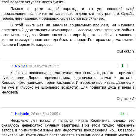
этой повести уступает место сказке.
Плывет по реке старый пароход, и вот уже внешний слой
произведения становится не так просто отделить от внутреннего. Судьбы
героев, легендарных и реальных, сплетаются все сильнее…
В этой книге нет ни анализа социальных проблем, ни изучения
последствий деятельности командоров – словом, всего того, что займет
свое место в дальнейших повестях о мире Кристалла. Ничего лишнего,
только незамутненная легенда-быль о городе Реттерхальме, мальчишке
Гальке и Первом Командоре.
Оценка:
9
[
1
]
NS 123
,
30 августа 2025 г.
Красивая, неспешная, романтичная можно сказать, сказка — притча о
путешествии, Дороге, приключениях, одиночестве, семье и детстве.
Хорошо, ярко написано, герои как живые. Интересно прочитать, даже если
ты уже и глубоко не школьного возраста). Для поднятия духа и веры в
Человека
Оценка:
8
[
12
]
Halstein
,
26 ноября 2009 г.
Несколько лет назад я пытался читать Крапивина, однако это
оказалось невероятно скучным занятием. При этом трудно упрекнуть
автора в примитивном языке или недостатке воображения, но... Осталось
впечатление, будто сюжет растягивается то-онким слоем, словно масло по