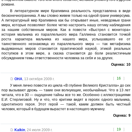
романе.
В литературном мире Крапивина реальность представлена в виде
бесконечногранника. А мы словно живем только на одной грани универсума.
А литературный мир Крапивина как бы открывает иные, неведомые грани
мира, которые позволяют более четко настроить нашу оптику наблюдения
за нашим собственным миром. Как в повести «Выстрел с монитора»
история мальчика из параллельного мира Галлиена становится точкой
роста характера мальчика из нашего мира, услышавшего ее от
таинственного незнакомца из параллельного мира — так метафизика
выдуманных миров становится практической наукой, этикой реальных
поступков в этом мире, а сказка становится до боли реалистичным
обсуждением темы ответственности человека за себя и за других.
Оценка:
10
[
16
]
OHA
,
13 октября 2009 г.
У меня лично повести из цикла «В глубине Великого Кристалла» до сих
пор вызывают дрожь — такие они волнующие, необычайные. Что в 13 лет
читала, что в 30 — ощущение тайны все то же. Особенно с иллюстрациями
Е.И. Стерлиговой. Ну и что, что критики видят в героях одного мальчика,
однотипного героя. Этот герой — такой, каким должен быть честный
человек, который в будущем вырастет в настоящего мужчину.
Оценка:
9
[
19
]
Kalkin
,
24 июля 2009 г.