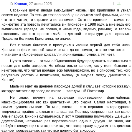
[
11
]
Клован
,
27 июля 2025 г.
Странные шутки иногда выкидывает жизнь. Про Крапивина я узнал
совсем недавно. То есть до тех пор вообще не слыхал этой фамилии, и если
что-то и читал, то отрывки и не запомнил. Хотя по времени — самое то.
Конкретно эта повесть печаталась в «Пионере» в 1988 году, а мне ведь его
выписывали (правда, не помню, в какие года, видимо, раньше). А теперь
оказалось, что это просто глыба в детской литературе для взрослых.
Проделки Великого Кристалла, не иначе.
Вот с таким багажом и приступил к чтению первой для себя книги
Крапивина (если что всё-таки и читал, да не помню, то и не считается —
«Гианэю» и «Сиреневый кристалл», понимаешь, помню, а тут нет).
Ну что сказать — отлично! Однозначно буду продолжать знакомиться с
новым для себя автором. Не обязательно запоем, как у меня бывало с
некоторыми, что читал вообще всю библиографию, но в списочек тех, кого
регулярно достаю и почитываю, включу (в аккурат между Диккенсом и
Кингом).
Мальчик едет на древнем пароходе домой и слушает историю (сказку),
которую читает ему сосед по каюте — загадочный Пассажир.
Не знаю, почему на странице произведения фантлабовцы
классифицировали его как фантастику. Это сказка. Самая настоящая, в
самом лучшем смысле. По мне, сказка — это вершина литературного
творчества, крайне сложная в написании. Поэтому современных так мало:
Алые паруса, Вино из одуванчиков. И вот у Крапивина получилось. Да ещё и
двухслойная, несколько раз перетекающая одна в другую. Не знаю, как
пойдёт в следующих книгах, но читал, что автор сразу задумал весь цикл как
единое произведение, так что всё должно быть хорошо.