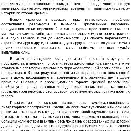
параллельно, но связанных в кольцо в точке перехода монетки из рук
мальчика-слушателя-истории-в-первом времени и мальчика-слушателя-
истории-во-втором времени.
Всякий «рассказ в рассказе» ярко иллюстрирует проблему
соотношения реальности и вымысла. Придуманные персонажи
придумывают своих персонажей: а литературное пространство начинает
умножаться само на себя, становится словно зеркалом, в котором отражено
еще одно зеркало, и так до бесконечности. Два сюжета пересекаются,
отражаются друг в друге, отсылают друг к другу, и персонажи узнают себя в
других персонажах, переживают свои проблемы, постигая судьбу
выдуманных лиц.
В этом произведении есть достаточно сложная структура и
пространства и времени. Топосы литературного мира Крапивина – это не
стабильные платформы привычного мира «единственной реальности». Это
призрачные отблески радужных огней иных параллельных реальностей
друг в друге, находящиеся в параллельных и отраженных друг в друге
временах. Внезапно в провинциальном городке средней полосы при
особом угле зрения становится видна иная реальность – массивные
городские средневековые стены, стройные готические арки, статуи древних
героев.
Искривление, зеркальная натяженность, «мебиусоподобность»
литературного пространства Крапивина достигает тут своего наибольшего
развития. Этот писатель всегда отличался большой вдумчивостью во всем,
что касается детализации выдуманного мира: его «вселенная»наполнена
большим количеством взаимных отсылок разных рассказанных им историй
друг на друга, иногда мы только из другого произведения Крапивина узнаем
о подлинном смысле того или иного события, мельком упомянутого в другом