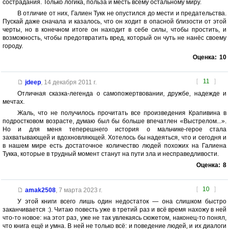
сострадания. Только логика, польза и месть всему остальному миру.
В отличие от них, Галиен Тукк не опустился до мести и предательства.
Пускай даже сначала и казалось, что он ходит в опасной близости от этой
черты, но в конечном итоге он находит в себе силы, чтобы простить, и
возможность, чтобы предотвратить вред, который он чуть не нанёс своему
городу.
Оценка:
10
[
11
]
jdeep
,
14 декабря 2011 г.
Отличная сказка-легенда о самопожертвовании, дружбе, надежде и
мечтах.
Жаль, что не получилось прочитать все произведения Крапивина в
подростковом возрасте, думаю был бы больше впечатлен «Выстрелом...».
Но и для меня теперешнего история о мальчике-герое стала
захватывающей и вдохновляющей. Хотелось бы надеяться, что и сегодня и
в нашем мире есть достаточное количество людей похожих на Галиена
Тукка, которые в трудный момент станут на пути зла и несправедливости.
Оценка:
8
[
10
]
amak2508
,
7 марта 2023 г.
У этой книги всего лишь один недостаток — она слишком быстро
заканчивается :). Читаю повесть уже в третий раз и всё время нахожу в ней
что-то новое: на этот раз, уже не так увлекаясь сюжетом, наконец-то понял,
что книга ещё и умна. В ней не только всё: и поведение людей, и их диалоги