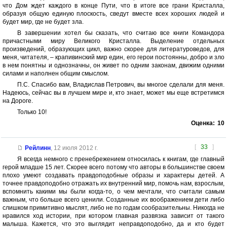
что Дом ждет каждого в конце Пути, что в итоге все грани Кристалла,
образуя общую единую плоскость, сведут вместе всех хороших людей и
будет мир, где не будет зла.
В завершении хотел бы сказать, что считаю все книги Командора
причастными миру Великого Кристалла. Выделение отдельных
произведений, образующих цикл, важно скорее для литературоведов, для
меня, читателя, – крапивинский мир един, его герои постоянны, добро и зло
в нем понятны и однозначны, он живет по одним законам, движим одними
силами и наполнен общим смыслом.
П.С. Спасибо вам, Владислав Петрович, вы многое сделали для меня.
Надеюсь, сейчас вы в лучшем мире и, кто знает, может мы еще встретимся
на Дороге.
Только 10!
Оценка:
10
[
33
]
Рейлинн
,
12 июля 2012 г.
Я всегда немного с пренебрежением относилась к книгам, где главный
герой младше 15 лет. Скорее всего потому что авторы в большинстве своем
плохо умеют создавать правдоподобные образы и характеры детей. А
точнее правдоподобно отражать их внутренний мир, помочь нам, взрослым,
вспомнить какими мы были когда-то, о чем мечтали, что считали самым
важным, что больше всего ценили. Созданные их воображением дети либо
слишком примитивно мыслят, либо не по годам сообразительны. Никогда не
нравился ход истории, при котором главная развязка зависит от такого
малыша. Кажется, что это выглядит неправдоподобно, да и кто будет