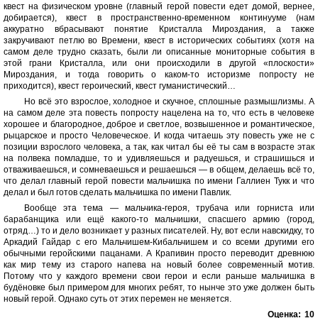
квест на физическом уровне (главный герой повести едет домой, вернее,
добирается), квест в пространственно-временном континууме (нам
аккуратно вбрасывают понятие Кристалла Мироздания, а также
закручивают петлю во Времени, квест в исторических событиях (хотя на
самом деле трудно сказать, были ли описанные мониторные события в
этой грани Кристалла, или они происходили в другой «плоскости»
Мироздания, и тогда говорить о каком-то историзме попросту не
приходится), квест героический, квест гуманистический…
Но всё это взрослое, холодное и скучное, сплошные размышлизмы. А
на самом деле эта повесть попросту нацелена на то, что есть в человеке
хорошее и благородное, доброе и светлое, возвышенное и романтическое,
рыцарское и просто Человеческое. И когда читаешь эту повесть уже не с
позиции взрослого человека, а так, как читал бы её ты сам в возрасте этак
на полвека помладше, то и удивляешься и радуешься, и страшишься и
отваживаешься, и сомневаешься и решаешься — в общем, делаешь всё то,
что делал главный герой повести мальчишка по имени Галлиен Тукк и что
делал и был готов сделать мальчишка по имени Павлик.
Вообще эта тема — мальчика-героя, трубача или горниста или
барабанщика или ещё какого-то мальчишки, спасшего армию (город,
отряд…) то и дело возникает у разных писателей. Ну, вот если навскидку, то
Аркадий Гайдар с его Мальчишем-Кибальчишем и со всеми другими его
обычными геройскими пацанами. А Крапивин просто переводит древнюю
как мир тему из старого напева на новый более современный мотив.
Потому что у каждого времени свои герои и если раньше мальчишка в
будёновке был примером для многих ребят, то нынче это уже должен быть
новый герой. Однако суть от этих перемен не меняется.
Оценка:
10