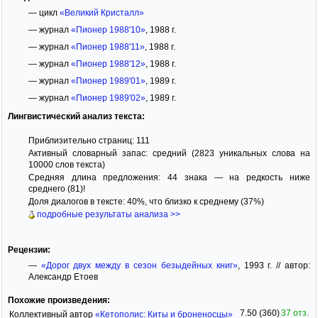
— цикл
«Великий Кристалл»
— журнал
«Пионер 1988'10»
, 1988 г.
— журнал
«Пионер 1988'11»
, 1988 г.
— журнал
«Пионер 1988'12»
, 1988 г.
— журнал
«Пионер 1989'01»
, 1989 г.
— журнал
«Пионер 1989'02»
, 1989 г.
Лингвистический анализ текста:
Приблизительно страниц: 111
Активный словарный запас: средний (2823 уникальных слова на
10000 слов текста)
Средняя длина предложения: 44 знака — на редкость ниже
среднего (81)!
Доля диалогов в тексте: 40%, что близко к среднему (37%)
подробные результаты анализа >>
Рецензии:
—
«Дорог двух между в сезон безыдейных книг»
, 1993 г. // автор:
Александр Етоев
Похожие произведения:
7.50 (360)
37 отз.
Коллективный автор
«Кетополис: Киты и броненосцы»