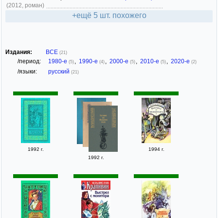
(2012, роман)
+ещё 5 шт. похожего
Издания:
ВСЕ
(21)
/период:
1980-е
,
1990-е
,
2000-е
,
2010-е
,
2020-е
(5)
(4)
(5)
(5)
(2)
/языки:
русский
(21)
1992 г.
1994 г.
1992 г.