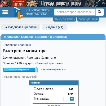
ЛАБОРАТОРИЯ
ФАНТАСТИКИ
поиск по жанру
расширенный
◄ Владислав Крапивин
издания (21)
Владислав Крапивин «Выстрел с монитора»
Владислав Крапивин
Выстрел с монитора
Другие названия: Легенда о Хранителе
Повесть,
1989
год; цикл
«Великий Кристалл»
скачать отрывок >
читать отрывок
Язык написания: русский
Рейтинг
Средняя оценка:
8.29
Оценок:
1249
Моя оценка:
-
подробнее