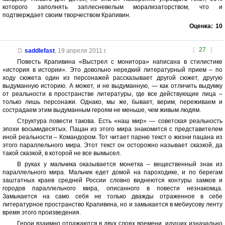
которого заполнять заплесневелым морализаторством, что и
подтверждает своим творчеством Крапивин.
Оценка:
10
[
27
]
saddlefast
,
19 апреля 2011 г.
Повесть Крапивина «Выстрел с монитора» написана в стилистике
«история в истории». Это довольно нередкий литературный прием – по
ходу сюжета один из персонажей рассказывает другой сюжет, другую
выдуманную историю. А может, и не выдуманную, — как отличить выдумку
от реальности в пространстве литературы, где все действующие лица –
только лишь персонажи. Однако, мы же, бывает, верим, переживаем и
сострадаем этим выдуманным героям не меньше, чем живым людям.
Структура повести такова. Есть «наш мир» — советская реальность
эпохи восьмидесятых. Пацан из этого мира знакомится с представителем
иной реальности – Командором. Тот читает парню текст о жизни пацана из
этого параллельного мира. Этот текст он осторожно называет сказкой, да
такой сказкой, в которой не все вымысел.
В руках у мальчика оказывается монетка – вещественный знак из
параллельного мира. Мальчик едет домой на пароходике, и по берегам
заштатных краев средней России словно виднеются контуры замков и
городов параллельного мира, описанного в повести незнакомца.
Замыкается на само себя не только дважды отраженное в себе
литературное пространство Крапивина, но и замыкается в мебиусову ленту
время этого произведения.
Герои взаимно отражаются в двух слоях времени, идущих изначально