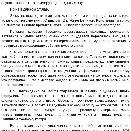
слушать какого-то, к примеру, одиннадцатилетку.
Но не в данном случае.
Я смутно помню, что в детстве читала Крапивина, правда только какие-
то реалистические книги. С циклом «В глубине Великого Кристалла» я точно
не знакома. Решила прочитать хотя бы первую повесть и не прогадала.
История, которую Пассажир рассказывает мальчику, неожиданно
захватила и меня. Автору очень хорошо удается передавать эмоции, а
точнее вызывать у читателя сопереживание главному герою, позволять
проживать происходящие события вместе с ним.
Я точно также как и Галька была ошарашена решением магистрата и
жителей городка в самом начале книги, вместе с Павликом недоверчиво
размышляла действительно ли Тукк настоящий предатель... Такие сильные
эмоции книги у меня вызывали только в детстве. Сейчас, как не печально,
чтение книги превращается в получение информации, по-настоящему
сопереживать герою, чтоб даже книгу откладывать не хотелось, я думала
что разучилась. Это в детстве каждая книга была как дверь в новый мир,
новое приключение.
Но... неожиданно те, почти стершиеся из памяти ощущения, вновь
вернулись. Если каждая книга — дверь в новый мир, то я давно только
слегка приоткрывала эту дверь, бесчисленное число таких дверей, но не
заходила внутрь, а только загядывала в узкую щелочку — что же там... Но в
этот раз я не просто заглянула, а уверенно распахнула дверь настежь и
вошла, ворвалась туда, вместе с Галькой уходила из города, вместе с
Павликом грелась у костра...
Вот за это автору огромное человеческое спасибо, так творить дано не
каждому. Писать для детей, не значит намеренно упрощать текст, 90%