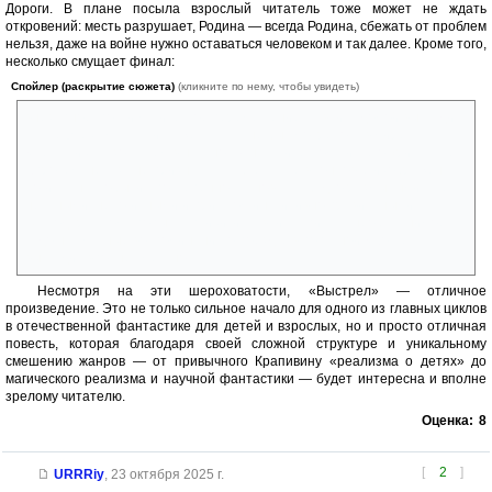
Дороги. В плане посыла взрослый читатель тоже может не ждать
откровений: месть разрушает, Родина — всегда Родина, сбежать от проблем
нельзя, даже на войне нужно оставаться человеком и так далее. Кроме того,
несколько смущает финал:
Спойлер (раскрытие сюжета)
(кликните по нему, чтобы увидеть)
внезапное, почти магическое перемещение Павлика домой выглядит
как deus ex machina и, кажется, лучше бы смотрелось в мире
«Летящих сказок», чем в научно-фантастическом цикле о Кристалле.
Впрочем, нельзя не признать, как блестяще в концовке изображена
логика сна: события постепенно становятся будто размытыми, слегка
неясными, нелогичными и при этом интуитивно правильными.
Благодаря этому попытка психики Павлика списать необъяснимое
чудо на смутные воспоминания о поездке в попутной «Волге»
выглядит вполне уместно.
Несмотря на эти шероховатости, «Выстрел» — отличное
произведение. Это не только сильное начало для одного из главных циклов
в отечественной фантастике для детей и взрослых, но и просто отличная
повесть, которая благодаря своей сложной структуре и уникальному
смешению жанров — от привычного Крапивину «реализма о детях» до
магического реализма и научной фантастики — будет интересна и вполне
зрелому читателю.
Оценка:
8
[
2
]
URRRiy
,
23 октября 2025 г.