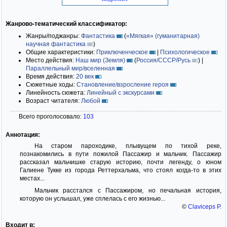
Жанрово-тематический классификатор:
Жанры/поджанры:
Фантастика
(
«Мягкая» (гуманитарная)
научная фантастика
)
Общие характеристики:
Приключенческое
|
Психологическое
Место действия:
Наш мир (Земля)
(
Россия/СССР/Русь
)
|
Параллельный мир/вселенная
Время действия:
20 век
Сюжетные ходы:
Становление/взросление героя
Линейность сюжета:
Линейный с экскурсами
Возраст читателя:
Любой
Всего проголосовало:
103
Аннотация:
На старом пароходике, плывущем по тихой реке,
познакомились в пути пожилой Пассажир и мальчик. Пассажир
рассказал мальчишке старую историю, почти легенду, о юном
Галиене Тукке из города Реттерхальма, что стоял когда-то в этих
местах...
Мальчик расстался с Пассажиром, но печальная история,
которую он услышал, уже сплелась с его жизнью...
©
Claviceps P.
Входит в: