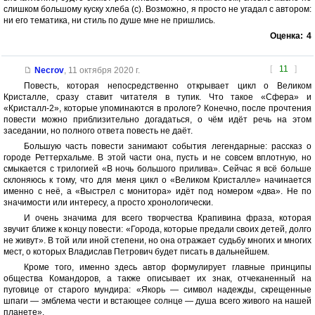
слишком большому куску хлеба (с). Возможно, я просто не угадал с автором:
ни его тематика, ни стиль по душе мне не пришлись.
Оценка:
4
[
11
]
Necrov
,
11 октября 2020 г.
Повесть, которая непосредственно открывает цикл о Великом
Кристалле, сразу ставит читателя в тупик. Что такое «Сфера» и
«Кристалл-2», которые упоминаются в прологе? Конечно, после прочтения
повести можно приблизительно догадаться, о чём идёт речь на этом
заседании, но полного ответа повесть не даёт.
Большую часть повести занимают события легендарные: рассказ о
городе Реттерхальме. В этой части она, пусть и не совсем вплотную, но
смыкается с трилогией «В ночь большого прилива». Сейчас я всё больше
склоняюсь к тому, что для меня цикл о «Великом Кристалле» начинается
именно с неё, а «Выстрел с монитора» идёт под номером «два». Не по
значимости или интересу, а просто хронологически.
И очень значима для всего творчества Крапивина фраза, которая
звучит ближе к концу повести: «Города, которые предали своих детей, долго
не живут». В той или иной степени, но она отражает судьбу многих и многих
мест, о которых Владислав Петрович будет писать в дальнейшем.
Кроме того, именно здесь автор формулирует главные принципы
общества Командоров, а также описывает их знак, отчеканенный на
пуговице от старого мундира: «Якорь — символ надежды, скрещенные
шпаги — эмблема чести и встающее солнце — душа всего живого на нашей
планете».