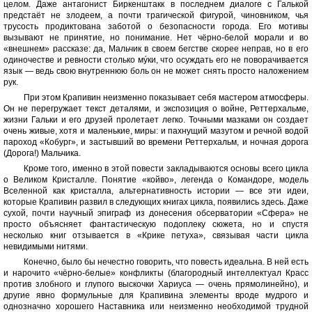
целом. Даже антагонист Биркенштакк в последнем диалоге с Галькой
предстаёт не злодеем, а почти трагической фигурой, чиновником, чья
трусость продиктована заботой о безопасности города. Его мотивы
вызывают не принятие, но понимание. Нет чёрно-белой морали и во
«внешнем» рассказе: да, Мальчик в своем бегстве скорее неправ, но в его
одиночестве и ревности столько мýки, что осуждать его не поворачивается
язык — ведь свою внутреннюю боль он не может снять просто наложением
рук.
При этом Крапивин неизменно показывает себя мастером атмосферы.
Он не перегружает текст деталями, и экспозиция о войне, Реттерхальме,
жизни Гальки и его друзей пролетает легко. Точными мазками он создает
очень живые, хотя и маленькие, миры: и пахнущий мазутом и речной водой
пароход «Кобург», и застывший во времени Реттерхальм, и ночная дорога
(Дорога!) Мальчика.
Кроме того, именно в этой повести закладываются основы всего цикла
о Великом Кристалле. Понятие «койво», легенда о Командоре, модель
Вселенной как кристалла, альтернативность истории — все эти идеи,
которые Крапивин развил в следующих книгах цикла, появились здесь. Даже
сухой, почти научный эпиграф из донесения обсерватории «Сфера» не
просто объясняет фантастическую подоплеку сюжета, но и спустя
несколько книг отзывается в «Крике петуха», связывая части цикла
невидимыми нитями.
Конечно, было бы нечестно говорить, что повесть идеальна. В ней есть
и нарочито «чёрно-белые» конфликты (благородный интеллектуал Красс
против злобного и глупого выскочки Хариуса — очень прямолинейно), и
другие явно формульные для Крапивина элементы вроде мудрого и
однозначно хорошего Наставника или неизменно необходимой трудной