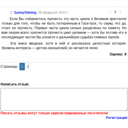
[
9
]
SunnyShining
,
28 февраля 2015 г.
Если Вы собираетесь прочесть эту часть цикла о Великом кристалле
только для того, чтобы не быть потерянным в Гуси-гуси, то скажу, что да,
стоит ее прочесть. Первые части цикла сильно разделены по сюжету. Но
вам скорее всего захочется прочесть цикл целиком — хотя бы потому что в
последующих частях Вы узнаете о дальнейших судьбах главных героев.
Эта книга вводная, хотя в ней и рассказана целостная история.
Уровень интереса — детско-юношеский, но читается легко.
Оценка:
8
Страницы:
1
2
Написать отзыв:
Писать отзывы могут только зарегистрированные посетители!
Регистрация