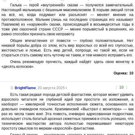
Галька — герой «внутренней» сказки — получился замечательный.
Настоящий мальчишка с бешеным максимализмом. В порыве эмоций готов
на всё, но, когда подумает или разъяснят — меняет мнение на
противоположное. Мальчик (лишь на последних страницах его называют
Павликом) из «наружной» сказки, происходящей в восьмидесятые годы в
тоже уже сказочной стране СССР — менее порывистый в решениях, но
равно способен признать свою неправоту.
Общие впечатления от повести — глубоко положительные. Нет
никакой борьбы добра со злом, есть мир взрослых со всей его глупостью,
жестокостью и ложью. Есть мир детей, попроще, но такой же, если не
стараться стать самому хоть чуточку не таким, и тем немного исправить его.
Очень рекомендую прочесть, каждый найдёт здесь свою монетку в
«десять колосков».
Оценка:
10
[
10
]
BrightFlame
,
20 августа 2025 г.
Есть такая редкая порода детской фантастики, которая может удивить
взрослого читателя не глубиной идей при простоте их изложения, а
наоборот — ювелирной точностью исполнения сюжета, основанного на
довольно очевидном посыле. Крапивинский «Выстрел с монитора» — как
раз из числа таких книг. Эта повесть, очевидно адресованная подросткам,
использует столь богатый арсенал сюжетных приемов и столь успешно, что
техническое мастерство автора полностью перевешивает некоторую
простоту смыслов по меркам «взрослой» фантастики.