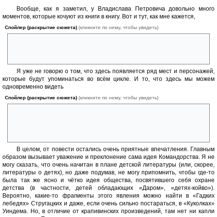
Вообще, как я заметил, у Владислава Петровича довольно много
моментов, которые кочуют из книги в книгу. Вот и тут, как мне кажется,
Спойлер (раскрытие сюжета)
(кликните по нему, чтобы увидеть)
история о выращивании кристаллика-модели Вселенной
перекликается отчасти с созданием галактики Гельки Травушкина в
«Голубятне», которая опять же будет упомянута в «Крике петуха».
Я уже не говорю о том, что здесь появляется ряд мест и персонажей,
которые будут упоминаться во всём цикле. И то, что здесь мы можем
одновременно видеть
Спойлер (раскрытие сюжета)
(кликните по нему, чтобы увидеть)
одного из первых (Элиота Красса) и последнего (Павла Находкина)
Командоров. Тут же мы встречаем и Юкки с его сестрёнкой, которые,
появляясь почти в каждой книге цикла, добавляют ему связности и как
бы перекидывают мостик к «Безлюдным пространствам».
В целом, от повести остались очень приятные впечатления. Главным
образом вызывает уважение и преклонение сама идея Командорства. Я не
могу сказать, что очень начитан в плане детской литературы (или, скорее,
литературы о детях), но даже подумав, не могу припомнить, чтобы где-то
была так же ясно и чётко идея общества, посвятившего себя охране
детства (в частности, детей обладающих «Даром», «детях-койво»).
Вероятно, какие-то фрагменты этого явления можно найти в «Гадких
лебедях» Стругацких и даже, если очень сильно постараться, в «Куколках»
Уиндема. Но, в отличие от крапивинских произведений, там нет ни капли