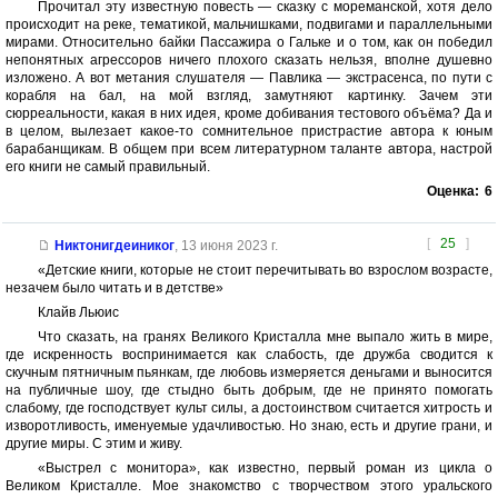
Прочитал эту известную повесть — сказку с мореманской, хотя дело
происходит на реке, тематикой, мальчишками, подвигами и параллельными
мирами. Относительно байки Пассажира о Гальке и о том, как он победил
непонятных агрессоров ничего плохого сказать нельзя, вполне душевно
изложено. А вот метания слушателя — Павлика — экстрасенса, по пути с
корабля на бал, на мой взгляд, замутняют картинку. Зачем эти
сюрреальности, какая в них идея, кроме добивания тестового объёма? Да и
в целом, вылезает какое-то сомнительное пристрастие автора к юным
барабанщикам. В общем при всем литературном таланте автора, настрой
его книги не самый правильный.
Оценка:
6
[
25
]
Никтонигдеиниког
,
13 июня 2023 г.
«Детские книги, которые не стоит перечитывать во взрослом возрасте,
незачем было читать и в детстве»
Клайв Льюис
Что сказать, на гранях Великого Кристалла мне выпало жить в мире,
где искренность воспринимается как слабость, где дружба сводится к
скучным пятничным пьянкам, где любовь измеряется деньгами и выносится
на публичные шоу, где стыдно быть добрым, где не принято помогать
слабому, где господствует культ силы, а достоинством считается хитрость и
изворотливость, именуемые удачливостью. Но знаю, есть и другие грани, и
другие миры. С этим и живу.
«Выстрел с монитора», как известно, первый роман из цикла о
Великом Кристалле. Мое знакомство с творчеством этого уральского