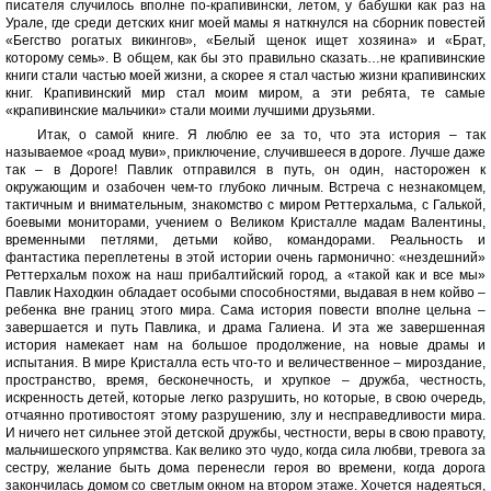
писателя случилось вполне по-крапивински, летом, у бабушки как раз на
Урале, где среди детских книг моей мамы я наткнулся на сборник повестей
«Бегство рогатых викингов», «Белый щенок ищет хозяина» и «Брат,
которому семь». В общем, как бы это правильно сказать…не крапивинские
книги стали частью моей жизни, а скорее я стал частью жизни крапивинских
книг. Крапивинский мир стал моим миром, а эти ребята, те самые
«крапивинские мальчики» стали моими лучшими друзьями.
Итак, о самой книге. Я люблю ее за то, что эта история – так
называемое «роад муви», приключение, случившееся в дороге. Лучше даже
так – в Дороге! Павлик отправился в путь, он один, насторожен к
окружающим и озабочен чем-то глубоко личным. Встреча с незнакомцем,
тактичным и внимательным, знакомство с миром Реттерхальма, с Галькой,
боевыми мониторами, учением о Великом Кристалле мадам Валентины,
временными петлями, детьми койво, командорами. Реальность и
фантастика переплетены в этой истории очень гармонично: «нездешний»
Реттерхальм похож на наш прибалтийский город, а «такой как и все мы»
Павлик Находкин обладает особыми способностями, выдавая в нем койво –
ребенка вне границ этого мира. Сама история повести вполне цельна –
завершается и путь Павлика, и драма Галиена. И эта же завершенная
история намекает нам на большое продолжение, на новые драмы и
испытания. В мире Кристалла есть что-то и величественное – мироздание,
пространство, время, бесконечность, и хрупкое – дружба, честность,
искренность детей, которые легко разрушить, но которые, в свою очередь,
отчаянно противостоят этому разрушению, злу и несправедливости мира.
И ничего нет сильнее этой детской дружбы, честности, веры в свою правоту,
мальчишеского упрямства. Как велико это чудо, когда сила любви, тревога за
сестру, желание быть дома перенесли героя во времени, когда дорога
закончилась домом со светлым окном на втором этаже. Хочется надеяться,