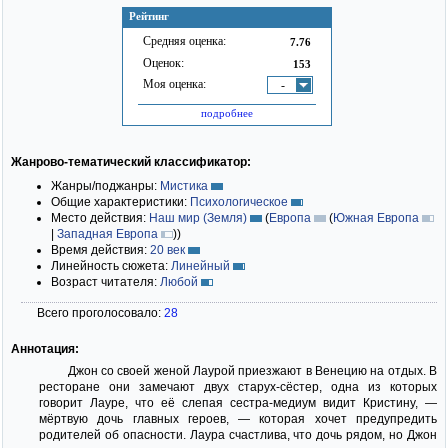
Рейтинг
Средняя оценка:
7.76
Оценок:
153
Моя оценка:
-
подробнее
Жанрово-тематический классификатор:
Жанры/поджанры:
Мистика
Общие характеристики:
Психологическое
Место действия:
Наш мир (Земля)
(
Европа
(
Южная Европа
|
Западная Европа
)
)
Время действия:
20 век
Линейность сюжета:
Линейный
Возраст читателя:
Любой
Всего проголосовало:
28
Аннотация:
Джон со своей женой Лаурой приезжают в Венецию на отдых. В
ресторане они замечают двух старух-сёстер, одна из которых
говорит Лауре, что её слепая сестра-медиум видит Кристину, —
мёртвую дочь главных героев, — которая хочет предупредить
родителей об опасности. Лаура счастлива, что дочь рядом, но Джон