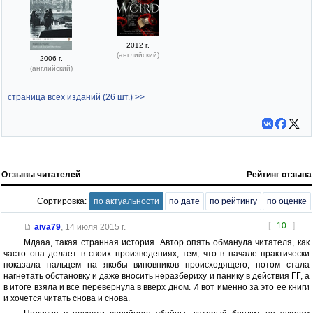
2012 г.
(английский)
2006 г.
(английский)
страница всех изданий (26 шт.) >>
Отзывы читателей
Рейтинг отзыва
Сортировка:
по актуальности
по дате
по рейтингу
по оценке
[
10
]
aiva79
,
14 июля 2015 г.
Мдааа, такая странная история. Автор опять обманула читателя, как
часто она делает в своих произведениях, тем, что в начале практически
показала пальцем на якобы виновников происходящего, потом стала
нагнетать обстановку и даже вносить неразбериху и панику в действия ГГ, а
в итоге взяла и все перевернула в вверх дном. И вот именно за это ее книги
и хочется читать снова и снова.