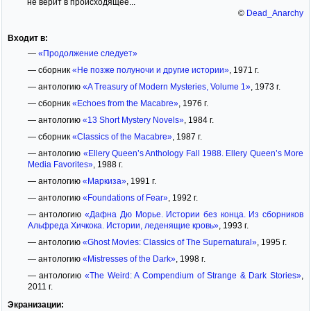
не верит в происходящее...
©
Dead_Anarchy
Входит в:
—
«Продолжение следует»
— сборник
«Не позже полуночи и другие истории»
, 1971 г.
— антологию
«A Treasury of Modern Mysteries, Volume 1»
, 1973 г.
— сборник
«Echoes from the Macabre»
, 1976 г.
— антологию
«13 Short Mystery Novels»
, 1984 г.
— сборник
«Classics of the Macabre»
, 1987 г.
— антологию
«Ellery Queen’s Anthology Fall 1988. Ellery Queen’s More
Media Favorites»
, 1988 г.
— антологию
«Маркиза»
, 1991 г.
— антологию
«Foundations of Fear»
, 1992 г.
— антологию
«Дафна Дю Морье. Истории без конца. Из сборников
Альфреда Хичкока. Истории, леденящие кровь»
, 1993 г.
— антологию
«Ghost Movies: Classics of The Supernatural»
, 1995 г.
— антологию
«Mistresses of the Dark»
, 1998 г.
— антологию
«The Weird: A Compendium of Strange & Dark Stories»
,
2011 г.
Экранизации: