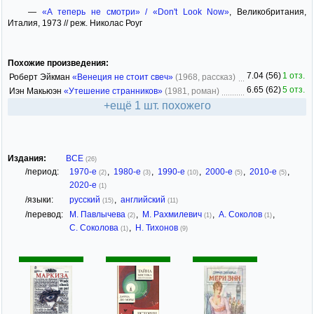
—
«А теперь не смотри» / «Don't Look Now»
, Великобритания,
Италия, 1973 // реж. Николас Роуг
Похожие произведения:
7.04 (56)
1 отз.
Роберт Эйкман
«Венеция не стоит свеч»
(1968, рассказ)
6.65 (62)
5 отз.
Иэн Макьюэн
«Утешение странников»
(1981, роман)
+ещё 1 шт. похожего
Издания:
ВСЕ
(26)
/период:
1970-е
,
1980-е
,
1990-е
,
2000-е
,
2010-е
,
(2)
(3)
(10)
(5)
(5)
2020-е
(1)
/языки:
русский
,
английский
(15)
(11)
/перевод:
М. Павлычева
,
М. Рахмилевич
,
А. Соколов
,
(2)
(1)
(1)
С. Соколова
,
Н. Тихонов
(1)
(9)