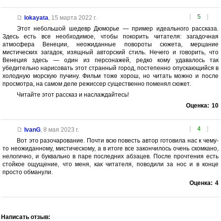
[
5
]
lokayata
,
15 марта 2022 г.
Этот небольшой шедевр Дюморье — пример идеального рассказа.
Здесь есть все необходимое, чтобы покорить читателя: загадочная
атмосфера Венеции, неожиданные повороты сюжета, мерцание
мистических загадок, изящный авторский стиль. Нечего и говорить, что
Венеция здесь — один из персонажей, редко кому удавалось так
убедительно нарисовать этот странный город, постепенно опускающийся в
холодную морскую пучину. Фильм тоже хорош, но читать можно и после
просмотра, на самом деле режиссер существенно поменял сюжет.
Читайте этот рассказ и наслаждайтесь!
Оценка:
10
[
4
]
IvanG
,
8 мая 2023 г.
Вот это разочарование. Почти всю повесть автор готовила нас к чему-
то неожиданному, мистическому, а в итоге все закончилось очень скомкано,
нелогично, и буквально в паре последних абзацев. После прочтения есть
стойкое ощущение, что меня, как читателя, поводили за нос и в конце
просто обманули.
Оценка:
4
Написать отзыв: