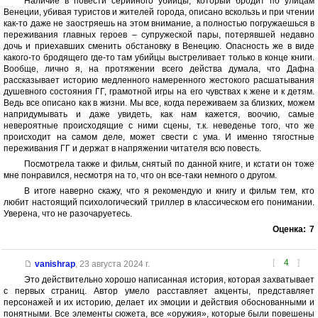
Наличие в повести серийного убийцы, который бродит по улицам
Венеции, убивая туристов и жителей города, описано вскользь и при чтении
как-то даже не заостряешь на этом внимание, а полностью погружаешься в
переживания главных героев – супружеской пары, потерявшей недавно
дочь и приехавших сменить обстановку в Венецию. Опасность же в виде
какого-то бродящего где-то там убийцы выстреливает только в конце книги.
Вообще, лично я, на протяжении всего действа думала, что Дафна
рассказывает историю медленного намеренного жестокого расшатывания
душевного состояния ГГ, грамотной игры на его чувствах к жене и к детям.
Ведь все описано как в жизни. Мы все, когда переживаем за близких, можем
напридумывать и даже увидеть, как нам кажется, воочию, самые
невероятные происходящие с ними сцены, т.к. неведенье того, что же
происходит на самом деле, может свести с ума. И именно тягостные
переживания ГГ и держат в напряжении читателя всю повесть.
Посмотрела также и фильм, снятый по данной книге, и кстати он тоже
мне понравился, несмотря на то, что он все-таки немного о другом.
В итоге наверно скажу, что я рекомендую и книгу и фильм тем, кто
любит настоящий психологический триллер в классическом его понимании.
Уверена, что не разочаруетесь.
Оценка:
7
[
4
]
vanishrap
,
23 августа 2024 г.
Это действительно хорошо написанная история, которая захватывает
с первых страниц. Автор умело расставляет акценты, представляет
персонажей и их историю, делает их эмоции и действия обоснованными и
понятными. Все элементы сюжета, все «оружия», которые были повешены