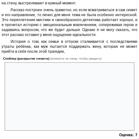
на стену, выстреливают в нужный момент.
Рассказ построен очень грамотно, но если всматриваться в сам сюжет
и его направление, то лично для меня тема не была особенно интересной.
Это переплетение мистики и своеобразного детектива работает хорошо, и
я прочитал историю с эмоциональным вовлечением, сопереживая герою и
задаваясь вопросом, что же будет дальше. Однако я не могу сказать, что
этот рассказ оставил у меня ощущение идеальности.
История о том, как семья в отпуске сталкивается с последствиями
утраты ребёнка, как муж пытается поддержать жену, которая не может
прийти в себя после этой трагедии,
Спойлер (раскрытие сюжета)
(кликните по нему, чтобы увидеть)
и как они встречают странных близнецов с мистическими
способностями, не вызвала у меня глубокого отклика. Я был погружён
в реальность рассказа, понимал мотивации персонажей, но история
сама по себе не затронула меня на эмоциональном уровне.
Сюжет о медиумах, которые видят умершую дочь, и о том, что
муж также обладает определёнными способностями, развивается до
момента, когда он видит свою жену на корабле с близнецами, но не
может её найти. В итоге оказывается, что это было видение из
будущего, где его жена расстроена из-за того, что его убил серийный
убийца, которого он видел за несколько дней до этого. В общем, это
интересный рассказ, но лично для меня он не стал чем-то
особенным.
Оценка:
7