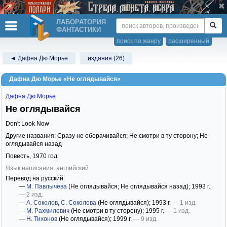
ЛАБОРАТОРИЯ
ФАНТАСТИКИ
поиск по жанру
расширенный
◄ Дафна Дю Морье
издания (26)
Дафна Дю Морье «Не оглядывайся»
Дафна Дю Морье
Не оглядывайся
Don't Look Now
Другие названия: Сразу не оборачивайся; Не смотри в ту сторону; Не
оглядывайся назад
Повесть,
1970
год
Язык написания: английский
Перевод на русский:
—
М. Павлычева
(Не оглядывайся; Не оглядывайся назад)
; 1993 г.
— 2 изд.
—
А. Соколов
,
С. Соколова
(Не оглядывайся)
; 1993 г.
— 1 изд.
—
М. Рахмилевич
(Не смотри в ту сторону)
; 1995 г.
— 1 изд.
—
Н. Тихонов
(Не оглядывайся)
; 1999 г.
— 9 изд.