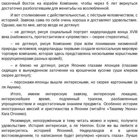
сказочный Восток на корабле Компании, чтобы через 6 лет вернуться
достаточно разбогатевшим для женитьбы на возлюбленной.
И вот столкновение с действительностью, с пёстрым человечеством, с
историей. Завязка сама по себе очень хороша и доставляет удовольствие.
Однако, как по мне, автор везде не дотянул:
– не дотянул, рисуя социальный портрет нидерландцев конца XVIII
века (набожность, протестантизм и «упрямство» – скорее стереотипы);
– не дотянул, рисуя Компанию (при всём понимании низменной
природы человеков, нидерландцы первыми создали колоссальную мировую
торговую компанию, которая здесь представлена несколькими корыстными
коррупционерами разных кровей);
– и близко не дотянул, рисуя Японию глазами японцев (глазами
сидящих в вынужденном заточении на крошечном кусочке суши клерков
скорее дотянул);
– персонажи-японцы вышли интересными, но скорее картонными (а
ля Акунин).
Итого, имеем интересную завязку, интересную локацию,
интереснейшее время, подлинный трагизм, разбавленные
упрощенчеством и недостаточным знанием предмета. Особенно истории
иностранных миссий и христианства в Японии (читайте «Такаяму Укона»
Кага Отохико).
Резюмируя, непогружённым в тему читать можно и нужно, получите
удовольствие. История интересная, а ля Ниппон. Если же вы любите и
интересуетесь историей Японией, Нидерландов и в целом
востоковедением, то написанное будет регулярно «резать глаза». Лучше