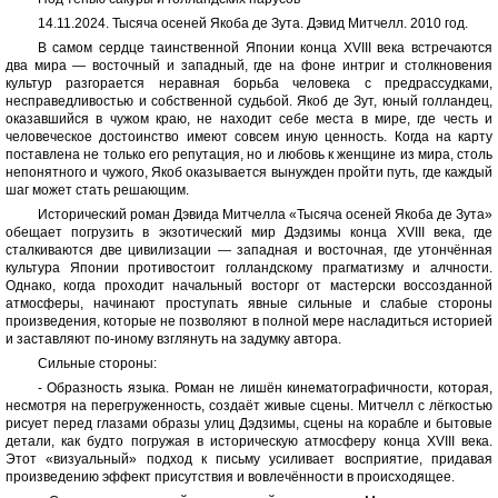
14.11.2024. Тысяча осеней Якоба де Зута. Дэвид Митчелл. 2010 год.
В самом сердце таинственной Японии конца XVIII века встречаются
два мира — восточный и западный, где на фоне интриг и столкновения
культур разгорается неравная борьба человека с предрассудками,
несправедливостью и собственной судьбой. Якоб де Зут, юный голландец,
оказавшийся в чужом краю, не находит себе места в мире, где честь и
человеческое достоинство имеют совсем иную ценность. Когда на карту
поставлена не только его репутация, но и любовь к женщине из мира, столь
непонятного и чужого, Якоб оказывается вынужден пройти путь, где каждый
шаг может стать решающим.
Исторический роман Дэвида Митчелла «Тысяча осеней Якоба де Зута»
обещает погрузить в экзотический мир Дэдзимы конца XVIII века, где
сталкиваются две цивилизации — западная и восточная, где утончённая
культура Японии противостоит голландскому прагматизму и алчности.
Однако, когда проходит начальный восторг от мастерски воссозданной
атмосферы, начинают проступать явные сильные и слабые стороны
произведения, которые не позволяют в полной мере насладиться историей
и заставляют по-иному взглянуть на задумку автора.
Сильные стороны:
- Образность языка. Роман не лишён кинематографичности, которая,
несмотря на перегруженность, создаёт живые сцены. Митчелл с лёгкостью
рисует перед глазами образы улиц Дэдзимы, сцены на корабле и бытовые
детали, как будто погружая в историческую атмосферу конца XVIII века.
Этот «визуальный» подход к письму усиливает восприятие, придавая
произведению эффект присутствия и вовлечённости в происходящее.