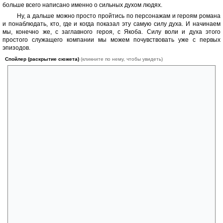
больше всего написано именно о сильных духом людях.
Ну, а дальше можно просто пройтись по персонажам и героям романа
и понаблюдать, кто, где и когда показал эту самую силу духа. И начинаем
мы, конечно же, с заглавного героя, с Якоба. Силу воли и духа этого
простого служащего компании мы можем почувствовать уже с первых
эпизодов.
Спойлер (раскрытие сюжета)
(кликните по нему, чтобы увидеть)
Он не боится прослыть белой вороной, старательно выполняет свою
экспертную ревизионную работу, вступая порой в прямые стычки с
некоторыми другими персонами фактории. А когда эта часть работы
завершена, он вступает в прямой конфликт с тем, от кого зависит его
будущая судьба (новым директором фактории Ворстенбосом) и
конечно же оказывается в этой ситуации в проигрыше (если смотреть
на всё с позиции карьеры). Однако и далее наш парень, пусть и
колеблясь порой, и сомневаясь, всё-таки не идёт на поводу событий и
не плывёт по течению. И когда уже в третьей части книги возникает
ситуация, где требуется простое мужество бойца, Якоб встаёт во весь
свой не слишком значительный рост под пушки и каронады
английского корабля (вот он, его звёздный час!) — его не слишком
большой рост при этом становится столь заметным, что именно его,
Якоба выбирают люди фактории своим вожаком и начальником, и
именно с ним продолжают сотрудничать японцы. Да и потом, позже,
Якобу не приходится занимать ни силы духа, ни решительности, ведь
он вполне успешно управлял факторией ещё долгие годы. И сумел не
сломать жизнь своей любимой женщине, с которой судьба его
развела (собственно, именно об этом вся лирическая и