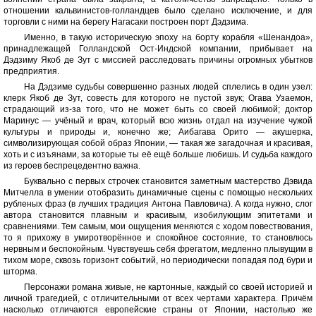
отношении кальвинистов-голландцев было сделано исключение, и для
торговли с ними на берегу Нагасаки построен порт Дэдзима.
Именно, в такую историческую эпоху на борту корабля «Шенандоа»,
принадлежащей Голландской Ост-Индской компании, прибывает на
Дэдзиму Якоб де Зут с миссией расследовать причины огромных убытков
предприятия.
На Дэдзиме судьбы совершенно разных людей сплелись в один узел:
клерк Якоб де Зут, совесть для которого не пустой звук; Огава Узаемон,
страдающий из-за того, что не может быть со своей любимой; доктор
Маринус — учёный и врач, который всю жизнь отдал на изучение чужой
культуры и природы и, конечно же; Аибагава Орито — акушерка,
символизирующая собой образ Японии, — такая же загадочная и красивая,
хоть и с изъянами, за которые ты её ещё больше любишь. И судьба каждого
из героев беспрецедентно важна.
Буквально с первых строчек становится заметным мастерство Дэвида
Митчелла в умении отобразить динамичные сцены с помощью нескольких
рубленых фраз (в лучших традиция Антона Павловича). А когда нужно, слог
автора становится плавным и красивым, изобилующим эпитетами и
сравнениями. Тем самым, мои ощущения меняются с ходом повествования,
то я прихожу в умиротворённое и спокойное состояние, то становлюсь
нервным и беспокойным. Чувствуешь себя фрегатом, медленно плывущим в
тихом море, сквозь горизонт событий, но периодически попадая под бури и
шторма.
Персонажи романа живые, не картонные, каждый со своей историей и
личной трагедией, с отличительными от всех чертами характера. Причём
насколько отличаются европейские страны от Японии, настолько же