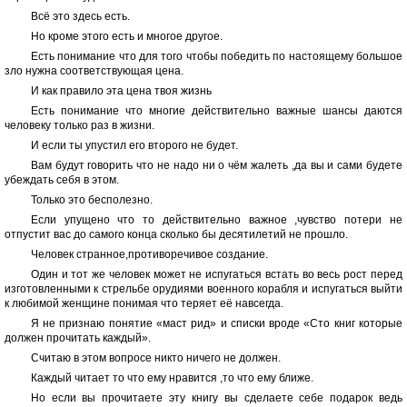
Всё это здесь есть.
Но кроме этого есть и многое другое.
Есть понимание что для того чтобы победить по настоящему большое
зло нужна соответствующая цена.
И как правило эта цена твоя жизнь
Есть понимание что многие действительно важные шансы даются
человеку только раз в жизни.
И если ты упустил его второго не будет.
Вам будут говорить что не надо ни о чём жалеть ,да вы и сами будете
убеждать себя в этом.
Только это бесполезно.
Если упущено что то действительно важное ,чувство потери не
отпустит вас до самого конца сколько бы десятилетий не прошло.
Человек странное,противоречивое создание.
Один и тот же человек может не испугаться встать во весь рост перед
изготовленными к стрельбе орудиями военного корабля и испугаться выйти
к любимой женщине понимая что теряет её навсегда.
Я не признаю понятие «маст рид» и списки вроде «Сто книг которые
должен прочитать каждый».
Считаю в этом вопросе никто ничего не должен.
Каждый читает то что ему нравится ,то что ему ближе.
Но если вы прочитаете эту книгу вы сделаете себе подарок ведь