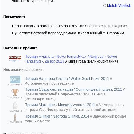
может стать решающим.
©
Moloh-Vasilisk
Примечание:
Первоначально роман анонсировался как «Deshima» или «Dejima».
Существует сетевой перевод романа, выполненный А. Егоровым.
Награды и премии:
Премия журнала «Nowa Fantastyka» / Nagrody «Nowej
лауреат
Fantastyki», Za rok 2013
//
Книга года (Великобритания)
Номинации на премии:
Премия Вальтера Скотта / Walter Scott Prize, 2011
//
Историческое произведение
номинант
Премии Содружества наций / Commonwealth prizes, 2011
//
Премия писателей Содружества: Лучшая книга
номинант
(Великобритания)
Премия Макавити / Macavity Awards, 2011
//
Мемориальная
награда Сью Федер за лучший исторический детектив
номинант
Премия SFinks / Nagroda SFinks, 2014
//
Зарубежный роман
года. 5-е место
номинант