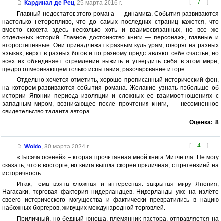
[
7
]
Кардинал де Рец
,
25 марта 2016 г.
Главный недостаток этого романа — динамика. События развиваются
настолько неторопливо, что до самых последних страниц кажется, что
вместо сюжета здесь несколько хоть и взаимосвязанных, но все же
отдельных историй. Главное достоинство книги — персонажи, главные и
второстепенные. Они принадлежат к разным культурам, говорят на разных
языках, верят в разных богов и по разному представляют себе счастье, но
всех их объединяет стремление выжить и утвердить себя в этом мире,
щедро отмеривающем только испытания, разочарование и горе.
Отдельно хочется отметить, хорошо прописанный исторический фон,
на котором развиваются события романа. Желание узнать побольше об
истории Японии периода изоляции и сложных ее взаимоотношениях с
западным миром, возникающее после прочтения книги, — несомненное
свидетельство таланта автора.
Оценка:
8
[
4
]
Wolde
,
30 марта 2024 г.
«Тысяча осеней» – вторая прочитанная мной книга Митчелла. Не могу
сказать, что в восторге, но книга вышла скорее приличная, с претензией на
историчность.
Итак, тема взята сложная и интересная: закрытая миру Япония,
Нагасаки, торговая фактория нидерландцев. Нидерланды уже на излёте
своего исторического могущества и фактически превратились в нацию
набожных бюргеров, живущих международной торговлей.
Приличный, но бедный юноша, племянник пастора, отправляется на