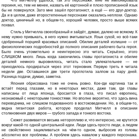
Что Митчеллу удалось, так это персонажи. Мне не импонировала
героиня, но, тем не менее, назвать её картонной и плохо прописанной язык
бы не повернулся. Зато мне зашёл протагонист, а ещё — его друг-доктор.
Да и в целом, даже второстепенные персонажи оказались неплохи. Однако
доктор, циничный но, в общем-то, хороший человек, просто выше всяких
похвал.
Стиль у Митчелла своеобразный и зайдёт, думаю, далеко не всякому. К
нему нужно привыкать, в него нужно вчитываться. Язык сухой, но всё-таки
сдобренный порцией красивых описаний. Обилие деталей излишне — от
физиологических подробностей до полного описания рабочего быта героя.
Было очень утомительно и неинтересно это читать. Серьёзно, этого
СЛИШКОМ много. Лишь когда закончились главы протагониста и обилие
деталей немного выровнялось, читать стало увлекательнее — не
приходилось продираться через этот терновник. Первую треть я читала
недели две. Оставшиеся две трети проглотила залпом за пару дней.
Разница подачи, думаю, заметна.
Япония обрисована тоже не очень ровно. Кое-где картинка так и
встаёт перед глазами, но в некоторых местах, даже там, где главы
написаны от лица японца, бросается в глаза, что писал европеец,
незнакомый с некоторыми тонкостями. Но вполне вероятно, что здесь вина
переводчика, не слишком подкованного в востоковедении. Но, в общем-то,
видна гигантская работа, которую проделал Митчелл в описании
столкновения двух миров — грубого запада и тонкого востока.
Сюжет развивается весьма неторопливо и, что интересно, не крутится
вокруг какой-то одной центральной идеи. Люди здесь просто люди, а людям
не свойственно зацикливаться на чём-то одном, выбросив из головы
абсолютно все проблемы. А проблем здесь навалом у каждого персонажа.