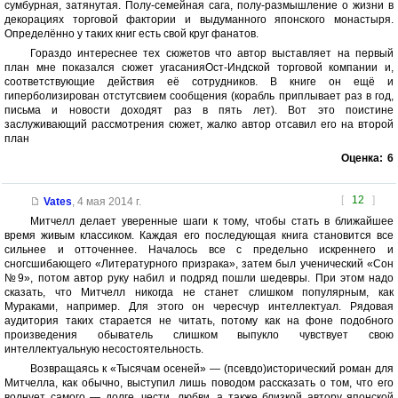
сумбурная, затянутая. Полу-семейная сага, полу-размышление о жизни в
декорациях торговой фактории и выдуманного японского монастыря.
Определённо у таких книг есть свой круг фанатов.
Гораздо интереснее тех сюжетов что автор выставляет на первый
план мне показался сюжет угасанияОст-Индской торговой компании и,
соответствующие действия её сотрудников. В книге он ещё и
гиперболизирован отстутсвием сообщения (корабль приплывает раз в год,
письма и новости доходят раз в пять лет). Вот это поистине
заслуживающий рассмотрения сюжет, жалко автор отсавил его на второй
план
Оценка:
6
[
12
]
Vates
,
4 мая 2014 г.
Митчелл делает уверенные шаги к тому, чтобы стать в ближайшее
время живым классиком. Каждая его последующая книга становится все
сильнее и отточеннее. Началось все с предельно искреннего и
сногсшибающего «Литературного призрака», затем был ученический «Сон
№9», потом автор руку набил и подряд пошли шедевры. При этом надо
сказать, что Митчелл никогда не станет слишком популярным, как
Мураками, например. Для этого он чересчур интеллектуал. Рядовая
аудитория таких старается не читать, потому как на фоне подобного
произведения обыватель слишком выпукло чувствует свою
интеллектуальную несостоятельность.
Возвращаясь к «Тысячам осеней» — (псевдо)исторический роман для
Митчелла, как обычно, выступил лишь поводом рассказать о том, что его
волнует самого — долге, чести, любви, а также близкой автору японской