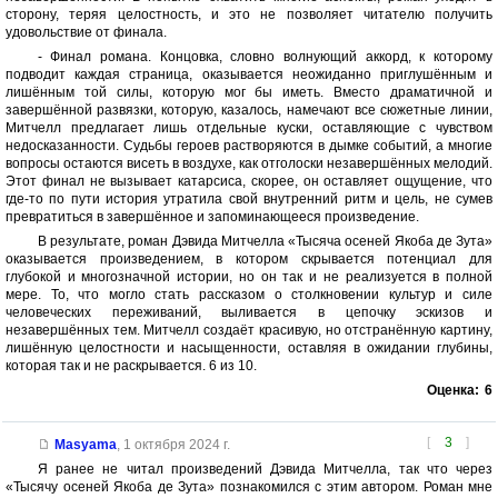
сторону, теряя целостность, и это не позволяет читателю получить
удовольствие от финала.
- Финал романа. Концовка, словно волнующий аккорд, к которому
подводит каждая страница, оказывается неожиданно приглушённым и
лишённым той силы, которую мог бы иметь. Вместо драматичной и
завершённой развязки, которую, казалось, намечают все сюжетные линии,
Митчелл предлагает лишь отдельные куски, оставляющие с чувством
недосказанности. Судьбы героев растворяются в дымке событий, а многие
вопросы остаются висеть в воздухе, как отголоски незавершённых мелодий.
Этот финал не вызывает катарсиса, скорее, он оставляет ощущение, что
где-то по пути история утратила свой внутренний ритм и цель, не сумев
превратиться в завершённое и запоминающееся произведение.
В результате, роман Дэвида Митчелла «Тысяча осеней Якоба де Зута»
оказывается произведением, в котором скрывается потенциал для
глубокой и многозначной истории, но он так и не реализуется в полной
мере. То, что могло стать рассказом о столкновении культур и силе
человеческих переживаний, выливается в цепочку эскизов и
незавершённых тем. Митчелл создаёт красивую, но отстранённую картину,
лишённую целостности и насыщенности, оставляя в ожидании глубины,
которая так и не раскрывается. 6 из 10.
Оценка:
6
[
3
]
Masyama
,
1 октября 2024 г.
Я ранее не читал произведений Дэвида Митчелла, так что через
«Тысячу осеней Якоба де Зута» познакомился с этим автором. Роман мне