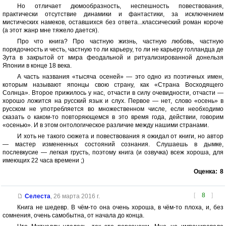
Но отличает дюмообразность, неспешность повествования,
практически отсутствие динамики и фантастики, за исключением
мистических намеков, оставшихся без ответа...классический роман короче
(а этот жанр мне тяжело дается).
Про что книга? Про частную жизнь, частную любовь, частную
порядочность и честь, частную то ли карьеру, то ли не карьеру голландца де
Зута в закрытой от мира феодальной и ритуализированной донельзя
Японии в конце 18 века.
А часть названия «тысяча осеней» — это одно из поэтичных имен,
которым называют японцы свою страну, как «Страна Восходящего
Солнца». Второе прижилось у нас, отчасти в силу очевидности, отчасти —
хорошо ложится на русский язык и слух. Первое — нет, слово «осень» в
русском не употребляется во множественном числе, если необходимо
сказать о каком-то повторяющемся в это время года, действии, говорим
«осенью». И в этом онтологическое различие между нашими странами.
И хоть не такого сюжета и повествования я ожидал от книги, но автор
— мастер измененных состояний сознания. Слушаешь в дымке,
послевкусие — легкая грусть, поэтому книга (и озвучка) всеж хороша, для
имеющих 22 часа времени ;)
Оценка:
8
[
8
]
Селеста
,
26 марта 2016 г.
Книга не шедевр. В чём-то она очень хороша, в чём-то плоха, и, без
сомнения, очень самобытна, от начала до конца.