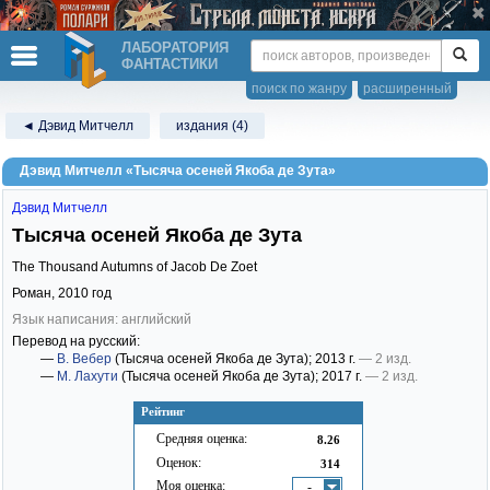
ЛАБОРАТОРИЯ
ФАНТАСТИКИ
поиск по жанру
расширенный
◄ Дэвид Митчелл
издания (4)
Дэвид Митчелл «Тысяча осеней Якоба де Зута»
Дэвид Митчелл
Тысяча осеней Якоба де Зута
The Thousand Autumns of Jacob De Zoet
Роман,
2010
год
Язык написания: английский
Перевод на русский:
—
В. Вебер
(Тысяча осеней Якоба де Зута)
; 2013 г.
— 2 изд.
—
М. Лахути
(Тысяча осеней Якоба де Зута)
; 2017 г.
— 2 изд.
Рейтинг
Средняя оценка:
8.26
Оценок:
314
Моя оценка:
-