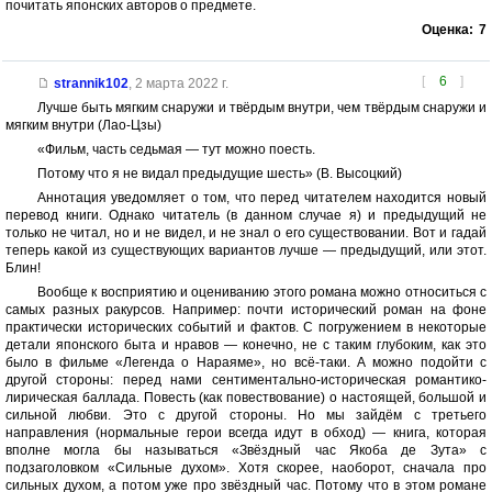
почитать японских авторов о предмете.
Оценка:
7
[
6
]
strannik102
,
2 марта 2022 г.
Лучше быть мягким снаружи и твёрдым внутри, чем твёрдым снаружи и
мягким внутри (Лао-Цзы)
«Фильм, часть седьмая — тут можно поесть.
Потому что я не видал предыдущие шесть» (В. Высоцкий)
Аннотация уведомляет о том, что перед читателем находится новый
перевод книги. Однако читатель (в данном случае я) и предыдущий не
только не читал, но и не видел, и не знал о его существовании. Вот и гадай
теперь какой из существующих вариантов лучше — предыдущий, или этот.
Блин!
Вообще к восприятию и оцениванию этого романа можно относиться с
самых разных ракурсов. Например: почти исторический роман на фоне
практически исторических событий и фактов. С погружением в некоторые
детали японского быта и нравов — конечно, не с таким глубоким, как это
было в фильме «Легенда о Нараяме», но всё-таки. А можно подойти с
другой стороны: перед нами сентиментально-историческая романтико-
лирическая баллада. Повесть (как повествование) о настоящей, большой и
сильной любви. Это с другой стороны. Но мы зайдём с третьего
направления (нормальные герои всегда идут в обход) — книга, которая
вполне могла бы называться «Звёздный час Якоба де Зута» с
подзаголовком «Сильные духом». Хотя скорее, наоборот, сначала про
сильных духом, а потом уже про звёздный час. Потому что в этом романе