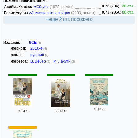
Похожие произведения:
8.78 (734)
28 отз.
Джеймс Клавелл
«Сёгун»
(1975, роман)
8.73 (2856)
80 отз.
Борис Акунин
«Алмазная колесница»
(2003, роман)
+ещё 2 шт. похожего
Издания:
ВСЕ
(4)
/период:
2010-е
(4)
/языки:
русский
(4)
/перевод:
В. Вебер
,
М. Лахути
(2)
(2)
2017 г.
2013 г.
2013 г.