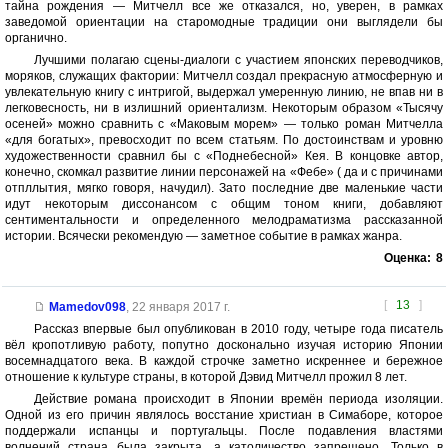
тайна рождения — Митчелл все же отказался, но, уверен, в рамках
заведомой ориентации на старомодные традиции они выглядели бы
органично.
Лучшими полагаю сцены-диалоги с участием японских переводчиков,
моряков, служащих фактории: Митчелл создал прекрасную атмосферную и
увлекательную книгу с интригой, выдержал умеренную линию, не впав ни в
легковесность, ни в излишний ориентализм. Некоторым образом «Тысячу
осеней» можно сравнить с «Маковым морем» — только роман Митчелла
«для богатых», превосходит по всем статьям. По достоинствам и уровню
художественности сравнил бы с «Поднебесной» Кея. В концовке автор,
конечно, скомкал развитие линии персонажей на «Фебе» ( да и с причинами
отпллытия, мягко говоря, начудил). Зато последние две маленькие части
идут некоторым диссонансом с общим тоном книги, добавляют
сентиментальности и определенного мелодраматизма рассказанной
истории. Всячески рекомендую — заметное событие в рамках жанра.
Оценка:
8
[
13
]
Mamedov098
,
22 января 2017 г.
Рассказ впервые был опубликован в 2010 году, четыре года писатель
вёл кропотливую работу, попутно досконально изучая историю Японии
восемнадцатого века. В каждой строчке заметно искреннее и бережное
отношение к культуре страны, в которой Дэвид Митчелл прожил 8 лет.
Действие романа происходит в Японии времён периода изоляции.
Одной из его причин являлось восстание христиан в Симаборе, которое
поддержали испанцы и португальцы. После подавления властями
волнений страна была закрыта, а католичество запрещено. Только в