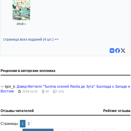
2018 г.
страница всех изданий (4 шт.) >>
Рецензии в авторских колонках
— Igor_k:
Дэвид Митчелл "Тысяча осеней Якоба де Зута": Баллада о Западе и
Востоке
2018-11-01
29
(13)
Отзывы читателей
Рейтинг отзыва
Страницы:
1
2