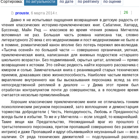
Сортировка:
по актуальности
по дате
по рейтингу
по оценке
[
26
]
prouste
,
6 марта 2014 г.
Давно я не испытывал ощущения возвращения в детскую радость от
чтения классических историко-приключенческих книг. Сабатини, Хаггард,
Буссенар, Майн Рид — классиков во время чтения романа Митчелла
вспоминал не раз. Большая часть романа написана так, словно
литературного 20 века с его модернизмами и пост-модернизмами не было и
в помине, романтический канон вполне без потерь пережил век-волкодав.
«Тысяча осеней» по большей части — совершенно органичная, уютная,
приключенческая книга, написанная для книжных подростков «старшего
школьного возраста». Без подмигиваний, скрытых цитат, аллюзий — прямо
возвращение к истокам. Это сейчас редкость найти хорошего рассказчика с
юмором и солью. Замечательная книга с реанимацией старых технических
приемов, доказавших свою жизнеспособность. Наиболее частым является
вкрапление внутреннего как бы высказывания персонажа вслед за его
непосредственной репликой в диалоге — у Дюма этот прием был
отработан контрапунктом почти до совершенства, а в последнее время
считается несколько прямолинейным.
Хорошие классические приключенческие книги не отличались тонким
психологическим рисунком персонажей, зато воплощение и демонстарция
торжества добродетели ( Честь, Неподкупность, Любовь и Преданность)
всегда были в избытке. То же и у Митчелла — если злодей, то коварнейший.
Такие вещи как Предательство, Неожиданный враг из прошлого (
третьстепенного персонажа, притом пропавший совершенно без развития
интриги) и даже Пропавший и вдруг объявившийся неузнанный сын — все в
наличии. От ряда технических движителей — подслушанный разговор,