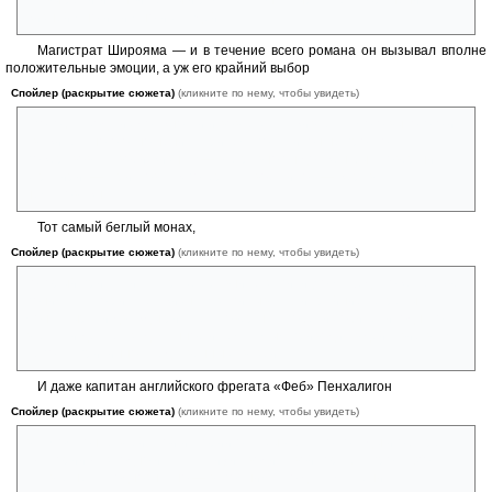
главы религиозной секты и роспуск монастыря, т. е. сохранение
жизней многих и многих людей.
Магистрат Широяма — и в течение всего романа он вызывал вполне
положительные эмоции, а уж его крайний выбор
Спойлер (раскрытие сюжета)
(кликните по нему, чтобы увидеть)
способа ухода из должности и вовсе заслуживает самого высокого и
уважительного отношения. Причём, по сути, он не просто
пожертвовал своей жизнью — всё равно он должен был совершить
харакири, — а рисковал «потерять своё лицо» — жертва
немаловажная.
Тот самый беглый монах,
Спойлер (раскрытие сюжета)
(кликните по нему, чтобы увидеть)
который притащил старухе-травнице записи Догм. Ведь тоже человек
понимал, что рискует жизнью, записывая эти крайние секреты
монастыря, и дважды рискует, совершая побег из обители, однако
всё-таки делает задуманное и тем самым приводит в действие всю
цепочку причинно-следственных связей.
И даже капитан английского фрегата «Феб» Пенхалигон
Спойлер (раскрытие сюжета)
(кликните по нему, чтобы увидеть)
в самом конце всей этой истории отказывается от осады и обстрела
фактории (а заодно и Нагасаки) и уводит свой корабль прочь. Хотя
тут всё не так однозначно — вспомним, что для смягчения