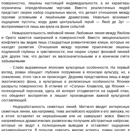
поверхностно, лишены настоящей индивидуальности, а их характеры
ограничены определёнными чертами. Вместо реалистичных людей
предстает скорее набор социальных масок, что делает отношения между
героями условными и лишёнными драматизма. Невольно возникает
ощущение пустоты, когда даже центральный герой — Якоб де Зут —
воспринимается лишь как кукла на фоне событий.
- Невыразительность любовной линии. Любовная линия между Якобом
и Орито кажется наигранной и поверхностной. Вместо эмоционального
конфликта мы видим лишь стандартные романтические клише, которые не
находят развития. Отношения между героями практически лишены
подлинной глубины и чувственности; они скорее служат фоновой линией
для других тем, что делает их малозначительными и в конечном счёте
забываемыми.
- Слабо выраженные японские культурные особенности. На первый
взгляд, роман обещает глубокое погружение в японскую культуру, но, к
сожалению, этого так и не происходит. Дедзима представлена лишь в виде
экзотического фона, а культурные и религиозные особенности Японии
раскрыты поверхностно. В отличие от «Сегуна» Клавелла, где Япония —
полноценный персонаж, здесь её колорит отодвигается на задний план,
что обедняет восприятие и лишает произведение важной культурной
составляющей.
- Недоработанность сюжетных линий. Митчелл вводит интересные
сюжетные линии, как например, тема английского корабля и его экипажа, но
в итоге оставляет их нерешёнными или не завершает вовсе. Вместо
напряжённых драматических развязок мы получаем абстрактные наброски,
которые не ведут к полноценным выводам и оставляют ощущение
незавершённости. В попытке охватить многие аспекты, роман уходит в