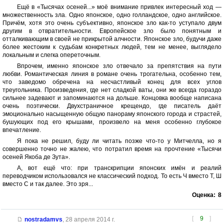
Ещё в «Тысячах осеней...» моё внимание привлек интересный ход —
множественность зла. Одно японское, одно голландское, одно английское.
Причём, хотя это очень субъективно, японское зло как-то уступало двум
другим в отвратительности. Европейское зло было понятным и
отталкивающим в своей не прикрытой алчности. Японское зло, будучи даже
более жестоким к судьбам конкретных людей, тем не менее, выглядело
локальным и слегка опереточным.
Впрочем, именно японское зло отвечало за препятствия на пути
любви. Романтическая линия в романе очень трогательна, особенно тем,
что заведомо обречена на несчастливый конец для всех углов
треугольника. Произведения, где нет сладкой ваты, они же всегда гораздо
сильнее задевают и запоминаются на дольше. Концовка вообще написана
очень поэтически. Двухстраничное крещендо, где писатель даёт
эмоционально насыщенную общую панораму японского города и страстей,
бушующих под его крышами, произвело на меня особенно глубокое
впечатление.
Я пока не решил, буду ли читать позже что-то у Митчелла, но я
совершенно точно не жалею, что потратил время на прочтение «Тысячи
осеней Якоба де Зута».
А, вот ещё что: при транскрипции японских имён и реалий
переводчиком использовался не классический подход. То есть Ч вместо Т, Ш
вместо С и так далее. Это зря...
Оценка:
8
[
9
]
nostradamvs
,
28 апреля 2014 г.