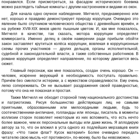
понравился. Если присмотреться, за фасадом исторического боевика
можно разглядеть тайные комнаты с другим настроением и видами из окон.
Для начала одно скучное наблюдение. Митчелл, преднамеренно или
нет, хорошо и правдиво демонстрирует природу коррупции. Очевидно это
явление было спутником человеческого общества с древнейших времён, и
на рубеже XVIII-XIX веков цвело пышным цветом. И, как мне показалось,
Митчелл в качестве, так сказать, мотора коррупции определяет
коммерсанта. Именно делец в своём намерении ради прибыли обойти
закон заставляет крутиться колёса коррупции, вовлекая в коррупционные
схемы прочих участников — других дельцов, органы исполнительной,
судебной и законодательной власти, а также собственных работников. В
романе коррупция определяет направление, по которому двигается весь
сюжет.
Главный персонаж, как мне показалось, создан очень хорошо. Он —
человек, искренне верующий в необходимость поступать правильно.
Причём без смелости истерики, а с мужеством справедливости. Ему очень
легко сопереживать. Он не вызывает раздражения своей праведностью,
потому что она не показная и простая.
Также Митчелл не обходит стороной тему национального достоинства
и патриотизма. Рисуя большинство действующих лиц не самыми
приятными, образованными или милосердными людьми, будь то
соотечественники-англичане, голландцы или японцы, писатель в моменты
коллизии сторон позволяет некоторым из них вспомнить, что есть нечто
более важное, чем их персональные выгоды или даже жизнь. Я аплодирую
автору за то, что он вложил в уста одного из подлейших мерзавцев книги
фразу: «Что такое флаг? Кусок материи!» Более очевидно передать
читателю свою мысль «от противного», по-моему, было бы невозможно.