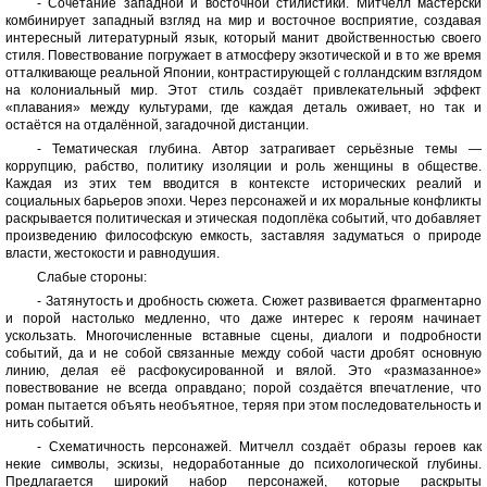
- Сочетание западной и восточной стилистики. Митчелл мастерски
комбинирует западный взгляд на мир и восточное восприятие, создавая
интересный литературный язык, который манит двойственностью своего
стиля. Повествование погружает в атмосферу экзотической и в то же время
отталкивающе реальной Японии, контрастирующей с голландским взглядом
на колониальный мир. Этот стиль создаёт привлекательный эффект
«плавания» между культурами, где каждая деталь оживает, но так и
остаётся на отдалённой, загадочной дистанции.
- Тематическая глубина. Автор затрагивает серьёзные темы —
коррупцию, рабство, политику изоляции и роль женщины в обществе.
Каждая из этих тем вводится в контексте исторических реалий и
социальных барьеров эпохи. Через персонажей и их моральные конфликты
раскрывается политическая и этическая подоплёка событий, что добавляет
произведению философскую емкость, заставляя задуматься о природе
власти, жестокости и равнодушия.
Слабые стороны:
- Затянутость и дробность сюжета. Сюжет развивается фрагментарно
и порой настолько медленно, что даже интерес к героям начинает
ускользать. Многочисленные вставные сцены, диалоги и подробности
событий, да и не собой связанные между собой части дробят основную
линию, делая её расфокусированной и вялой. Это «размазанное»
повествование не всегда оправдано; порой создаётся впечатление, что
роман пытается объять необъятное, теряя при этом последовательность и
нить событий.
- Схематичность персонажей. Митчелл создаёт образы героев как
некие символы, эскизы, недоработанные до психологической глубины.
Предлагается широкий набор персонажей, которые раскрыты