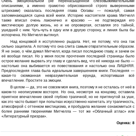
Очень эмоциональной (не перенасыщенной слёзовыжимательными
описаниями, а именно грамотно обрисованной строго выверенными
штрихами) оказалась последняя глава Оогавы — пожалуй, самая
запоминающаяся сцена всей книги. Историю настоятеля храма Митчелл
также вписал очень лаконично и красиво — не подтверждая его
мистическую долгую жизнь, но и не опровергая, оставляя это тайной,
ушедшей с ним. Чуть-чуть в одну или в другую сторону, и линия была бы
испорчена. Но Митчелл вытянул.
Над концовкой я исступленно рыдала. Нет, не потому, что она так
сильно зацепила. А потому что она слита самым отвратительным образом.
Я не знаю, о чём думал Митчелл, когда писал последнюю главу, и зачем он
её вообще писал. Но у меня после прочтения последней страницы было
острое желание вырвать эту главу и сделать вид, что её никогда не было —
настолько она выбивается из повествования и настолько она ЛИШНЯЯ.
Предпоследняя глава была идеальным завершением книги. Последняя —
какая-то скомканная невразумительная ерунда, испортившая всё
впечатление. Простите за эмоции.
В целом — да, это не совсем моя книга, поэтому я не осталась от неё в
каком-то неописуемом восторге. Но она, несмотря на концовку, оставила
приятное впечатление своей глубоко трагичной, но не притянутой за уши,
как это часто бывает при попытках искусственно нагнетать эту трагичность,
атмосферой с оттенком мистицизма, и пробудила желание ознакомиться с
более ранними творениями Митчелла — тот же «Облачный атлас» или
«Литературный призрак».
Оценка:
8