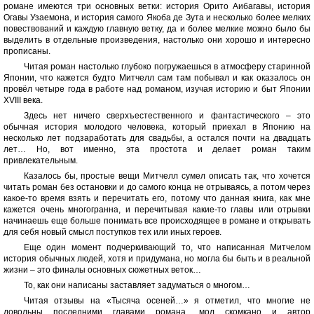
романе имеются три основных ветки: история Орито Аибагавы, история
Огавы Узаемона, и история самого Якоба де Зута и несколько более мелких
повествований и каждую главную ветку, да и более мелкие можно было бы
выделить в отдельные произведения, настолько они хорошо и интересно
прописаны.
Читая роман настолько глубоко погружаешься в атмосферу старинной
Японии, что кажется будто Митчелл сам там побывал и как оказалось он
провёл четыре года в работе над романом, изучая историю и быт Японии
XVIII века.
Здесь нет ничего сверхъестественного и фантастического – это
обычная история молодого человека, который приехал в Японию на
несколько лет подзаработать для свадьбы, а остался почти на двадцать
лет… Но, вот именно, эта простота и делает роман таким
привлекательным.
Казалось бы, простые вещи Митчелл сумел описать так, что хочется
читать роман без остановки и до самого конца не отрываясь, а потом через
какое-то время взять и перечитать его, потому что данная книга, как мне
кажется очень многогранна, и перечитывая какие-то главы или отрывки
начинаешь еще больше понимать все происходящее в романе и открывать
для себя новый смысл поступков тех или иных героев.
Еще один момент подчеркивающий то, что написанная Митчелом
история обычных людей, хотя и придумана, но могла бы быть и в реальной
жизни – это финалы основных сюжетных веток…
То, как они написаны заставляет задуматься о многом…
Читая отзывы на «Тысяча осеней…» я отметил, что многие не
довольны последними главами романа, мол скомкано и автор