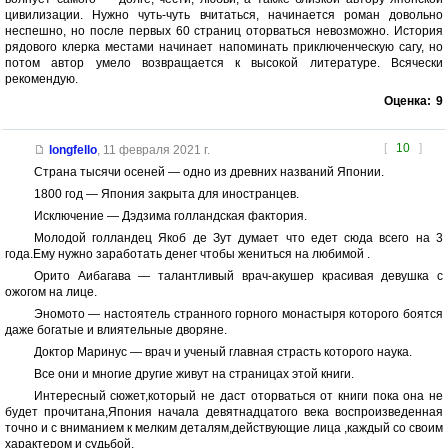
цивилизации. Нужно чуть-чуть вчитаться, начинается роман довольно
неспешно, но после первых 60 страниц оторваться невозможно. История
рядового клерка местами начинает напоминать приключенческую сагу, но
потом автор умело возвращается к высокой литературе. Всячески
рекомендую.
Оценка:
9
[
10
]
longfello
,
11 февраля 2021 г.
Страна тысячи осеней — одно из древних названий Японии.
1800 год — Япония закрыта для иностранцев.
Исключение — Дэдзима голландская фактория.
Молодой голландец Якоб де Зут думает что едет сюда всего на 3
года.Ему нужно заработать денег чтобы жениться на любимой .
Орито Аибагава — талантливый врач-акушер красивая девушка с
ожогом на лице.
Эномото — настоятель странного горного монастыря которого боятся
даже богатые и влиятельные дворяне.
Доктор Маринус — врач и ученый главная страсть которого наука.
Все они и многие другие живут на страницах этой книги.
Интересный сюжет,который не даст оторваться от книги пока она не
будет прочитана,Япония начала девятнадцатого века воспроизведенная
точно и с вниманием к мелким деталям,действующие лица ,каждый со своим
характером и судьбой.