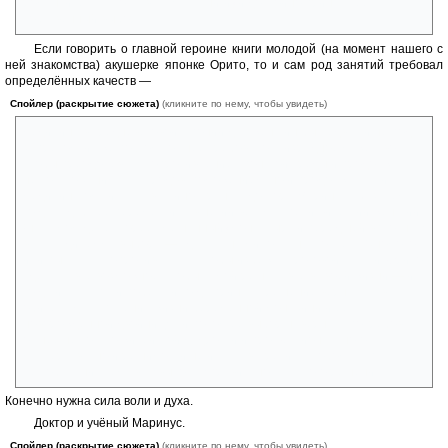
романтическая составляющая книги) и достойно принять её
собственный выбор.
Если говорить о главной героине книги молодой (на момент нашего с
ней знакомства) акушерке японке Орито, то и сам род занятий требовал
определённых качеств —
Спойлер (раскрытие сюжета)
(кликните по нему, чтобы увидеть)
медицина в средневековой Японии для женщин был едва ли не под
запретом, и уже поэтому от неё требовалось изрядное мужество,
чтобы преодолевать сопротивление японской среды и продолжать
не только заниматься родовспоможением, но и продолжать учиться
медицинскому искусству у иностранца, доктора Маринуса. И затем,
когда судьба её переместила в некий весьма специфический женский
(на самом деле скорее смешанный) монастырь и перед ней вплотную
встала дилемма выбора — сдаться на милость настоятеля Эномото
или пытаться сопротивляться чтобы избежать роковой участи, Орито
сделала всё возможное, чтобы самой решать всё в своей жизни — и
когда искала пути побега, и когда приняла решение вернуться в
обитель для спасения жизни беременной монахини и её
новорожденной двойни. Да и потом её выбор наверняка потребовал
от неё не только житейской мудрости и профессионального
мастерства, но и решимости не искать встречи с Якобом, а спустя 11
лет объяснить ему всю высокую правильность такого решения.
Конечно нужна сила воли и духа.
Доктор и учёный Маринус.
Спойлер (раскрытие сюжета)
(кликните по нему, чтобы увидеть)