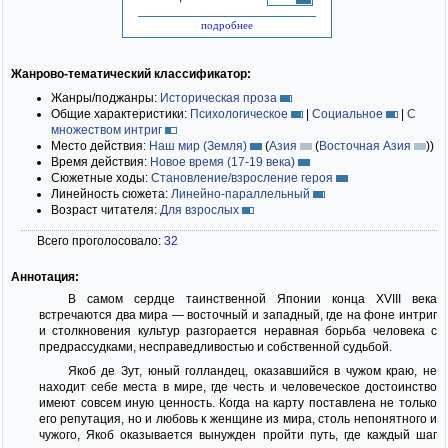
подробнее
Жанрово-тематический классификатор:
Жанры/поджанры:
Историческая проза
Общие характеристики:
Психологическое
|
Социальное
|
С
множеством интриг
Место действия:
Наш мир (Земля)
(
Азия
(
Восточная Азия
)
)
Время действия:
Новое время (17-19 века)
Сюжетные ходы:
Становление/взросление героя
Линейность сюжета:
Линейно-параллельный
Возраст читателя:
Для взрослых
Всего проголосовало:
32
Аннотация:
В самом сердце таинственной Японии конца XVIII века
встречаются два мира — восточный и западный, где на фоне интриг
и столкновения культур разгорается неравная борьба человека с
предрассудками, несправедливостью и собственной судьбой.
Якоб де Зут, юный голландец, оказавшийся в чужом краю, не
находит себе места в мире, где честь и человеческое достоинство
имеют совсем иную ценность. Когда на карту поставлена не только
его репутация, но и любовь к женщине из мира, столь непонятного и
чужого, Якоб оказывается вынужден пройти путь, где каждый шаг