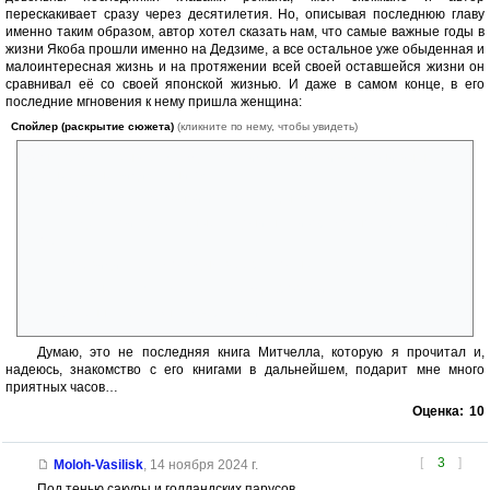
перескакивает сразу через десятилетия. Но, описывая последнюю главу
именно таким образом, автор хотел сказать нам, что самые важные годы в
жизни Якоба прошли именно на Дедзиме, а все остальное уже обыденная и
малоинтересная жизнь и на протяжении всей своей оставшейся жизни он
сравнивал её со своей японской жизнью. И даже в самом конце, в его
последние мгновения к нему пришла женщина:
Спойлер (раскрытие сюжета)
(кликните по нему, чтобы увидеть)
«Она проскальзывает между стоящими у кровати – все они выше,
крупнее, — не видимая никому…
и поправляет головной платок, чтобы получше закрыть ожег.
Кладет свои прохладные ладони на лихорадочно горящее лицо
Якоба.
Якоб видит себя молодым в её раскосых глазах.
Её губы касаются местечка между бровями.
Вощенная бумажная дверь сдвигается.»
Думаю, это не последняя книга Митчелла, которую я прочитал и,
надеюсь, знакомство с его книгами в дальнейшем, подарит мне много
приятных часов…
Оценка:
10
[
3
]
Moloh-Vasilisk
,
14 ноября 2024 г.
Под тенью сакуры и голландских парусов