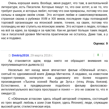
Очень хорошая книга. Вообще, меня радует, что там, в англоязычной
литературе, есть Писатели. Которые пишут то, что они хотят, а не то, что
требует рынок, и которых любят, потому что они прекрасны, потому что они
сильны в каждом своём слове. Это история любви и самопожертвования,
странная сказка о рубежах XVIII и XIX веков, последние годы голландской
торговой организации на японской земле, точнее, на сваях, потому что
голландец не мог ступить на японскую землю. Это история о людях, готовых
на всё за идею, за правду и за чувство. Как не делают больше таких людей,
так и писателей уровня Митчелла практически не осталось. Даже там, а у
нас и подавно.
Оценка:
9
[
8
]
Dmitriy2016
,
29 марта 2016 г.
Ад становится адом, когда никто не обращает внимания на
прогуливающегося дьявола (с)
Несколько лет назад меня впечатлил фильм «Облачный атлас»,
снятый по одноименной книге Дэвида Митчелла. А недавно, на известном
торрент-трекере, наткнулся на аудиокнигу его более позднего
произведения «Тысяча осеней Якоба де Зута.» (чтец Игорь Князев).
Естественно, в предвкушении подобного фильму филосовско-
интеллектуального восторга прослушал и понял — это не совсем то, что я
ожидал ))).
С «Облачным атласом» здесь общий авторский стержень, состоящий
из трех вещей: любовь к азии (там Корея, здесь Япония); люди, служащие
высокой цели; стилистическая игра.