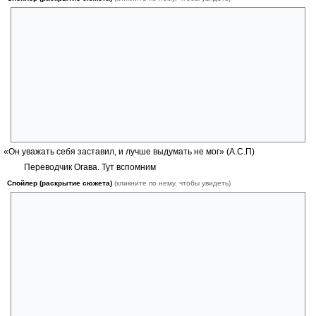
Вроде бы человек грубоватый и хамоватый с первого предъявления.
Однако справедливый и решительный, умеющий не только
принимать решения врачебные (хирургия научит не быть мямлей), но
и другого рода — взять в обучение японскую девушку тоже, наверное,
было непросто. И чтобы противостоять той среде, которая была в
фактории, тоже нужно иметь мужество и силу воли. Характер. Я уж не
говорю о той ситуации, когда Маринус вместе с Якобом оказался на
башне под артиллерийским обстрелом и отказался уходить оттуда —
при этом не позёрствуя и не бравируя. И потом целых 11 лет работал
вместе с Якобом бок о бок до самой своей смерти. Очень дельный
человек. Цельный и крепкий.
«Он уважать себя заставил, и лучше выдумать не мог» (А.С.П)
Переводчик Огава. Тут вспомним
Спойлер (раскрытие сюжета)
(кликните по нему, чтобы увидеть)
и ситуацию с утаиванием им информации о запрещённой
религиозной книге, которую Якоб пронёс на территорию фактории, т.
е. фактически на территорию Японии, хотя это напрямую запрещено
японскими законами тех лет. И его посредничество в переписке
Якоба с Орито — при том, что сам Огава влюблён в девушку и хочет
жениться на ней. Ну и, конечно же, его «освободительный поход» к
монастырю для освобождения Орито — не его вина, что задуманное
не удалось и что его жертва оказалась почти напрасной. Однако
переданные им Якобу документы о монастырских Догмах в конечном
счёте повлекли за собой решение этой проблемы — устранение