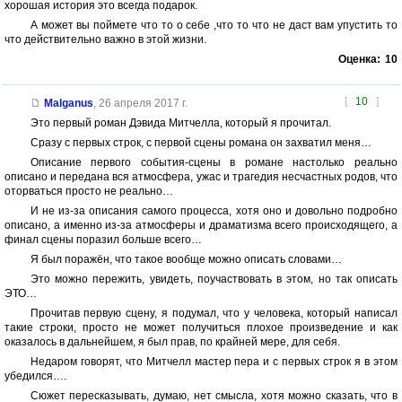
хорошая история это всегда подарок.
А может вы поймете что то о себе ,что то что не даст вам упустить то
что действительно важно в этой жизни.
Оценка:
10
[
10
]
Malganus
,
26 апреля 2017 г.
Это первый роман Дэвида Митчелла, который я прочитал.
Сразу с первых строк, с первой сцены романа он захватил меня…
Описание первого события-сцены в романе настолько реально
описано и передана вся атмосфера, ужас и трагедия несчастных родов, что
оторваться просто не реально…
И не из-за описания самого процесса, хотя оно и довольно подробно
описано, а именно из-за атмосферы и драматизма всего происходящего, а
финал сцены поразил больше всего…
Я был поражён, что такое вообще можно описать словами…
Это можно пережить, увидеть, поучаствовать в этом, но так описать
ЭТО…
Прочитав первую сцену, я подумал, что у человека, который написал
такие строки, просто не может получиться плохое произведение и как
оказалось в дальнейшем, я был прав, по крайней мере, для себя.
Недаром говорят, что Митчелл мастер пера и с первых строк я в этом
убедился….
Сюжет пересказывать, думаю, нет смысла, хотя можно сказать, что в