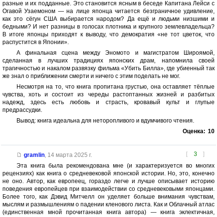
разные и их подданные. Это становится ясным в беседе Капитана Лейси с
Огавой Узаемоном — на лице японца читается безграничное удивление,
как это сёгун США выбирается народом? Да ещё и людьми низшими и
бедными? И нет разницы в голосах плотника и крупного землевладельца?
В итоге японцы приходят к выводу, что демократия «не тот цветок, что
распустится в Японии».
А финальная сцена между Эномото и магистратом Широямой,
сделанная в лучших традициях японских драм, напомнила своей
трагичностью и накалом развязку фильма «Убить Билла», где убиенный так
же знал о приближении смерти и ничего с этим поделать не мог.
Несмотря на то, что книга пропитана грустью, она оставляет тёплые
чувства, хоть и состоит из череды растоптанных жизней и разбитых
надежд, здесь есть любовь и страсть, кровавый культ и глупые
предрассудки.
Вывод: книга идеальна для неторопливого и вдумчивого чтения.
Оценка:
10
[
3
]
gramlin
,
14 марта 2025 г.
Эта книга была рекомендована мне (и характеризуется во многих
рецензиях) как книга о средневековой японской истории. Но, это, конечно
не оно. Автор, как европеец, гораздо легче и лучше описывает историю
поведения европейцев при взаимодействии со средневековыми японцами.
Более того, как Дэвид Митчелл он уделяет больше внимания чувствам,
мыслям и размышлениям о падении кленового листа. Как и Облачный атлас
(единственная мной прочитанная книга автора) — книга эклектичная,