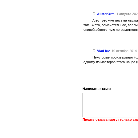
AlisterOrm
,
1 августа 2025
А вот это уже весьма недур
там. А это, замечательное, вспл
спиной абсолютную неграмотность,
Vlad lev
,
10 октября 2014 г
Некоторые произведения (ф
одному из мастеров этого жанра 
Написать отзыв:
Писать отзывы могут только за