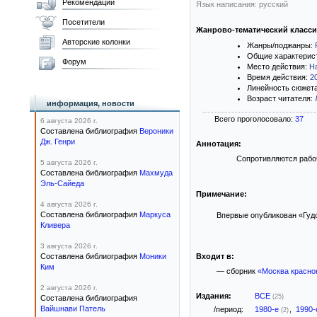
Рекомендации
Язык написания: русский
Посетители
Жанрово-тематический класс
Авторские колонки
Жанры/поджанры:
Общие характерис
Форум
Место действия:
Н
Время действия:
2
Линейность сюжет
Возраст читателя:
информация, новости
Всего проголосовало:
37
6 августа 2026 г.
Составлена библиография
Вероники
Дж. Генри
Аннотация:
Сопротивляются рабоч
5 августа 2026 г.
Составлена библиография
Махмуда
Эль-Сайеда
Примечание:
4 августа 2026 г.
Составлена библиография
Маркуса
Впервые опубликован «Гудок
Кливера
3 августа 2026 г.
Составлена библиография
Моники
Входит в:
Ким
— сборник
«Москва красно
2 августа 2026 г.
Издания:
ВСЕ
(25)
Составлена библиография
Вайшнави Патель
/период:
1980-е
,
1990
(2)