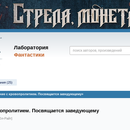
Лаборатория
Фантастики
ания (25)
ние с кровопролитием. Посвящается заведующему»
вопролитием. Посвящается заведующему
Ол-Райт]