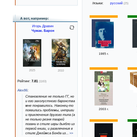
/языки:
русский
(25)
А вот, например:
Игорь Дравин
Чужак. Барон
1985 г.
2025
2010
Рейтинг:
7.81
(1163)
Alex86
:
Становление не только ГГ, но
и его захолустного баронства
мне понравилось. Наконец-то
2003 г.
появились проблемы, интриги
и приключения другого типа (а
не только резня тварей
погани в стиле игры дьябло из
первой книги, и развлечения в
стиле Джеймса Бонда из
...
>>