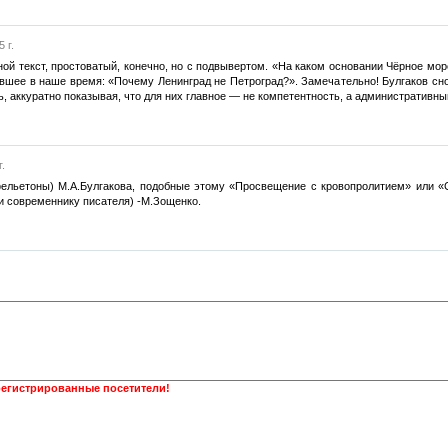
 г.
ной текст, простоватый, конечно, но с подвывертом. «На каком основании Чёрное мо
ывшее в наше время: «Почему Ленинград не Петроград?». Замечательно! Булгаков сн
 аккуратно показывая, что для них главное — не компетентность, а административный
.
ельетоны) М.А.Булгакова, подобные этому «Просвещение с кровопролитием» или «С
(и современнику писателя) -М.Зощенко.
регистрированные посетители!