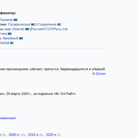
ификатор:
Реализм
тики:
Сатирическое
|
Социальное
аш мир (Земля)
(
Россия/СССР/Русь
)
0 век
а:
Линейный
Любой
ие просвещению: убегают, прячутся, баррикадируются в уборной.
©
Drison
», 29 марта 1924 г., за подписью «М. Ол-Райт».
каменная»
-е
,
2000-е
,
2010-е
,
2020-е
(5)
(10)
(6)
(2)