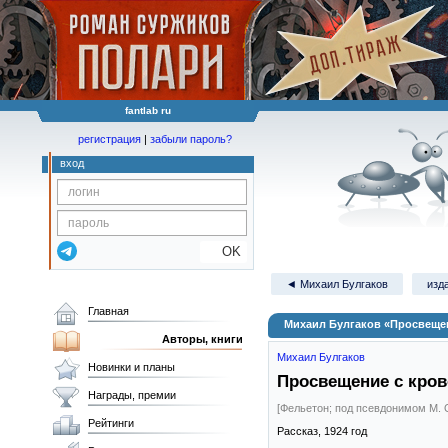
fantlab ru
регистрация
|
забыли пароль?
вход
OK
◄ Михаил Булгаков
изд
Главная
Михаил Булгаков «Просвеще
Авторы, книги
Михаил Булгаков
Новинки и планы
Просвещение с кро
Награды, премии
[Фельетон; под псевдонимом М. 
Рейтинги
Рассказ,
1924
год