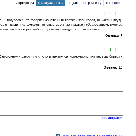
Сортировка:
по актуальности
по дате
по рейтингу
по оценке
[
3
]
ре — голубое»? Это говорит назначенный партией завшколой, не какой-нибудь
ова от души пнул дураков, которые смеют заниматься образованием, имея за
 чин, как и в старые добрые времена «кондуитов». Так и живём.
Оценка:
7
[
1
]
амогонному озеру» по стилю и накалу сатиро-юмористики весьма близки к
Оценка:
10
Регистрация