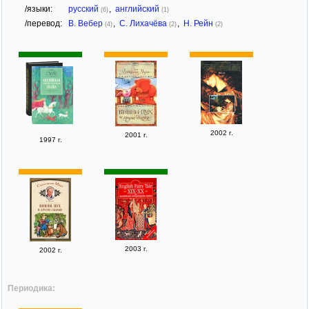
/языки:
русский
,
английский
(6)
(1)
/перевод:
В. Вебер
,
С. Лихачёва
,
Н. Рейн
(4)
(2)
(2)
2002 г.
2001 г.
1997 г.
2003 г.
2002 г.
Периодика: