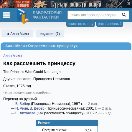
ЛАБОРАТОРИЯ
ФАНТАСТИКИ
поиск по жанру
расширенный
◄ Алан Милн
издания (7)
Алан Милн «Как рассмешить принцессу»
Алан Милн
Как рассмешить принцессу
The Princess Who Could Not Laugh
Другие названия: Принцесса-Несмеяна
Сказка,
1926
год
Язык написания: английский
Перевод на русский:
—
В. Вебер
(Принцесса-Несмеяна)
; 1997 г.
— 2 изд.
—
Н. Рейн
,
В. Вебер
(Принцесса-несмеяна)
; 2001 г.
— 2 изд.
—
С. Лихачёва
(Как рассмешить принцессу)
; 2002 г.
— 2 изд.
Рейтинг
Средняя оценка:
7.14