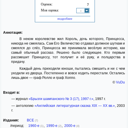
Оценок:
7
Моя оценка:
-
подробнее
Аннотация:
В неком королевстве жил Король, дочь которого, Принцесса,
никогда не смеялась. Сам Его Величество отдавал должное шуткам и
смеялся до слёз, Принцесса же принимала весёлую историю, как
самый обычный рассказ. Решено было следующее. Кто первым
рассмешит Принцессу, тот получит и её руку, и полцарства в
придачу.
Каждый день приходили юноши, пытались смешить и ни с чем
уходили из дворца. Постепенно и вовсе ходить перестали. Остались
лишь двое — граф Ролло и граф Хоппо.
©
VuDu
Входит в:
— журнал
«Брызги шампанского № 3 (17), 1997 г.»
, 1997 г.
— антологию
«Английская литературная сказка XIX — XX вв.»
, 2003
г.
Издания:
ВСЕ
(7)
/период:
1960-е
,
1990-е
,
2000-е
(1)
(2)
(4)