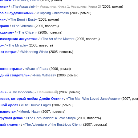
ти Фейт»
/
«Saving Faith»
(2005, роман)
ины»
/
«The Assassini»
[= Ассасины. Книга 1; Ассасины. Книга 2]
(2005, роман)
во с неудачниками»
/
«Skipping Christmas»
(2005, роман)
ни»
/
«The Bernini Bust»
(2005, роман)
еран»
/
«The Veteran»
(2005, повесть)
жданин»
/
«The Citizen»
(2005, повесть)
изведение искусства»
/
«The Art of the Matter»
(2005, повесть)
о»
/
«The Miracle»
(2005, повесть)
от ветра»
/
«Whispering Wind»
(2005, повесть)
рство страха»
/
«State of Fear»
(2006, роман)
дний свидетель»
/
«Final Witness»
(2006, роман)
вен»
/
«The Innocent»
[= Невиновный]
(2007, роман)
ловек, который любил Джейн Остин»
/
«The Man Who Loved Jane Austen»
(2007, ром
ной орел»
/
«The Double Eagle»
(2007, роман)
енависть»
/
«Merely Hate»
(2007, повесть)
урузная дева»
/
«The Corn Maiden: A Love Story»
(2007, повесть)
ный клиент»
/
«The Adventure of the Illustrious Client»
(2007, рассказ)