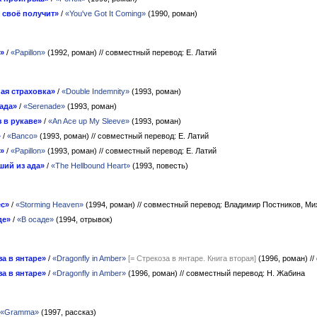
 своё получит»
/
«You've Got It Coming»
(1990, роман)
»
/
«Papillon»
(1992, роман)
// совместный перевод: Е. Латий
ая страховка»
/
«Double Indemnity»
(1993, роман)
ада»
/
«Serenade»
(1993, роман)
з в рукаве»
/
«An Ace up My Sleeve»
(1993, роман)
»
/
«Banco»
(1993, роман)
// совместный перевод: Е. Латий
»
/
«Papillon»
(1993, роман)
// совместный перевод: Е. Латий
ший из ада»
/
«The Hellbound Heart»
(1993, повесть)
ес»
/
«Storming Heaven»
(1994, роман)
// совместный перевод: Владимир Постников, Ми
де»
/
«В осаде»
(1994, отрывок)
за в янтаре»
/
«Dragonfly in Amber»
[= Стрекоза в янтаре. Книга вторая]
(1996, роман)
/
за в янтаре»
/
«Dragonfly in Amber»
(1996, роман)
// совместный перевод: Н. Жабина
«Gramma»
(1997, рассказ)