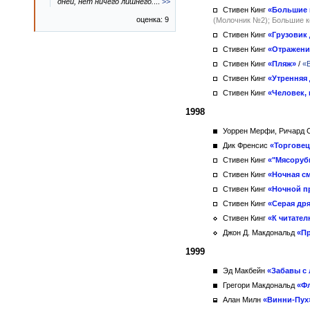
дней, нет ничего лишнего.
...
>>
Стивен Кинг
«Большие 
оценка: 9
(Молочник №2); Большие к
Стивен Кинг
«Грузовик 
Стивен Кинг
«Отражени
Стивен Кинг
«Пляж»
/
«
Стивен Кинг
«Утренняя 
Стивен Кинг
«Человек,
1998
Уоррен Мерфи, Ричард 
Дик Френсис
«Торговец
Стивен Кинг
«"Мясоруб
Стивен Кинг
«Ночная с
Стивен Кинг
«Ночной п
Стивен Кинг
«Серая др
Стивен Кинг
«К читател
Джон Д. Макдональд
«П
1999
Эд Макбейн
«Забавы с
Грегори Макдональд
«Ф
Алан Милн
«Винни-Пух