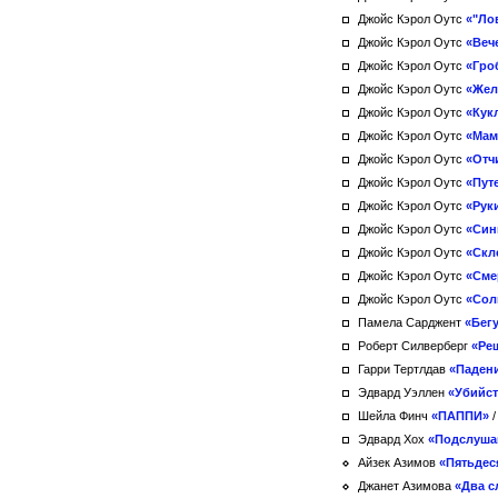
Джойс Кэрол Оутс
«"Ло
Джойс Кэрол Оутс
«Веч
Джойс Кэрол Оутс
«Гро
Джойс Кэрол Оутс
«Жел
Джойс Кэрол Оутс
«Кук
Джойс Кэрол Оутс
«Мам
Джойс Кэрол Оутс
«Отч
Джойс Кэрол Оутс
«Пут
Джойс Кэрол Оутс
«Рук
Джойс Кэрол Оутс
«Син
Джойс Кэрол Оутс
«Скл
Джойс Кэрол Оутс
«Сме
Джойс Кэрол Оутс
«Сол
Памела Сарджент
«Бег
Роберт Силверберг
«Ре
Гарри Тертлдав
«Паден
Эдвард Уэллен
«Убийст
Шейла Финч
«ПАППИ»
Эдвард Хох
«Подслуша
Айзек Азимов
«Пятьдес
Джанет Азимова
«Два с