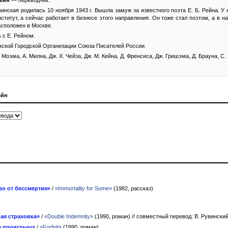
ейн
— переводчик.
нская родилась 10 ноября 1943 г. Вышла замуж за известного поэта Е. Б. Рейна. У н
ститут, а сейчас работает в бизнесе этого направления. Он тоже стал поэтом, а в
асположен в Москве.
 с Е. Рейном.
овской Городской Организации Союза Писателей России.
Моэма, А. Милна, Дж. Х. Чейза, Дж. М. Кейна, Д. Френсиса, Дж. Гришэма, Д. Брауна, С. 
ейн
во от бессмертия»
/
«Immortality for Some»
(1982, рассказ)
ая страховка»
/
«Double Indemnity»
(1990, роман)
// совместный перевод: В. Рувински
а проигрыш»
/
«Forfeit»
(1990, роман)