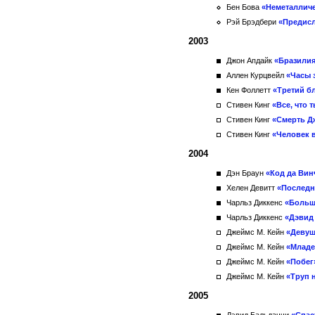
Бен Бова
«Неметалличе
Рэй Брэдбери
«Предис
2003
Джон Апдайк
«Бразили
Аллен Курцвейл
«Часы 
Кен Фоллетт
«Третий б
Стивен Кинг
«Все, что 
Стивен Кинг
«Смерть Д
Стивен Кинг
«Человек 
2004
Дэн Браун
«Код да Вин
Хелен Девитт
«Последн
Чарльз Диккенс
«Больш
Чарльз Диккенс
«Дэвид
Джеймс М. Кейн
«Девуш
Джеймс М. Кейн
«Младе
Джеймс М. Кейн
«Побег
Джеймс М. Кейн
«Труп 
2005