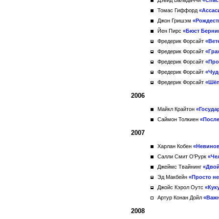
Дэвид Бальдаччи
«Спас
Томас Гиффорд
«Ассас
Джон Гришэм
«Рождест
Йен Пирс
«Бюст Берни
Фредерик Форсайт
«Вет
Фредерик Форсайт
«Гра
Фредерик Форсайт
«Про
Фредерик Форсайт
«Чуд
Фредерик Форсайт
«Шёп
2006
Майкл Крайтон
«Госуда
Саймон Толкиен
«После
2007
Харлан Кобен
«Невино
Салли Смит О'Рурк
«Че
Джеймс Твайнинг
«Двой
Эд Макбейн
«Просто н
Джойс Кэрол Оутс
«Кук
Артур Конан Дойл
«Важ
2008