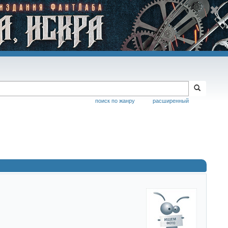
поиск по жанру
расширенный