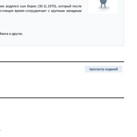
их родился сын Борис (30.11.1970), который после
 настоящее время сотрудничает с крупным западным
Кинга и других.
просмотр изданий
й