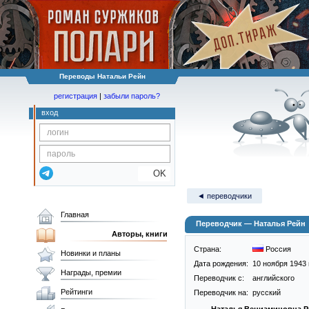
Переводы Натальи Рейн
регистрация
|
забыли пароль?
вход
OK
◄ переводчики
Главная
Переводчик — Наталья Рейн
Авторы, книги
Страна:
Россия
Новинки и планы
Дата рождения:
10 ноября 1943 г
Награды, премии
Переводчик c:
английского
Рейтинги
Переводчик на:
русский