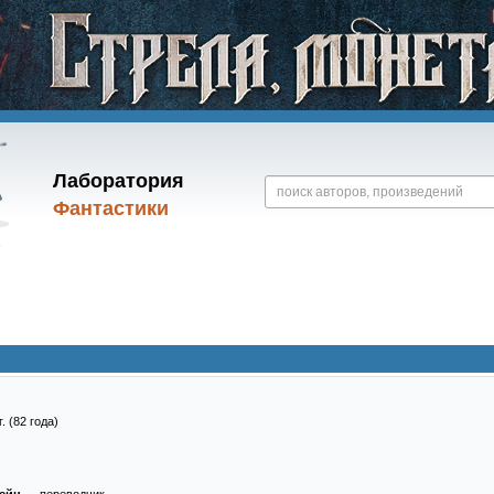
Лаборатория
Фантастики
. (82 года)