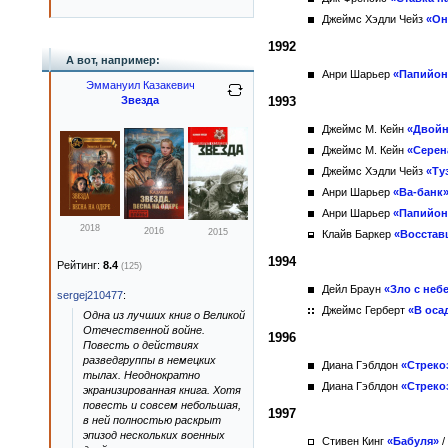
Джеймс Хэдли Чейз
«Он
1992
А вот, например:
Анри Шарьер
«Папийон
Эммануил Казакевич
Звезда
1993
Джеймс М. Кейн
«Двойн
Джеймс М. Кейн
«Серен
Джеймс Хэдли Чейз
«Ту
Анри Шарьер
«Ва-банк
Анри Шарьер
«Папийон
2018
2016
2015
Клайв Баркер
«Восстав
1994
Рейтинг:
8.4
(125)
Дейл Браун
«Зло с неб
sergej210477
:
Джеймс Герберт
«В оса
Одна из лучших книг о Великой
Отечественной войне.
1996
Повесть о действиях
разведгруппы в немецких
Диана Гэблдон
«Стреко
тылах. Неоднократно
Диана Гэблдон
«Стреко
экранизированная книга. Хотя
повесть и совсем небольшая,
1997
в ней полностью раскрыт
эпизод нескольких военных
Стивен Кинг
«Бабуля»
/