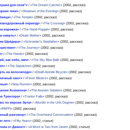
вушка для снов"»
/
«The Dream-Catcher»
(2002, рассказ)
ерние тени»
/
«Shadows of the Evening»
(2002, рассказ)
бница»
/
«The Temple»
(2002, рассказ)
езнодорожный переезд»
/
«The Crossing»
(2002, рассказ)
ла-варежка»
/
«The Hand-Puppet»
(2002, рассказ)
а-смерть»
/
«Death Mother»
(2002, рассказ)
им Шрёдера»
/
«Schroeder's Stepfather»
(2002, рассказ)
ешествие»
/
«The Journey»
(2002, рассказ)
и»
/
«The Hands»
(2002, рассказ)
ий, как небо, мяч»
/
«The Sky Blue Ball»
(2002, рассказ)
еп»
/
«The Sepulchre»
(2002, рассказ)
рть на велосипеде»
/
«Death Astride Bicycle»
(2002, рассказ)
нечный ожог»
/
«Fever Blisters»
(2002, рассказ)
унья»
/
«Strip-Runner»
(2002, рассказ)
шение Асениона»
/
«The Asenion Solution»
(2002, рассказ)
ие Трентора»
/
«Trantor Falls»
(2002, рассказ)
во по версии Эрта»
/
«Murder in the Urth Degree»
(2002, рассказ)
/
«PAPPI»
(2002, рассказ)
нный разговор»
/
«The Overheard Conversation»
(2002, рассказ)
ят лет»
/
«Fifty Years»
(2002, статья)
лова от Джанет»
/
«A Word or Two from Janet»
(2002, статья)