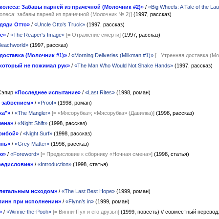
колеса: Забавы парней из прачечной (Молочник #2)»
/
«Big Wheels: A Tale of the L
олеса: забавы парней из прачечной (Молочник № 2)]
(1997, рассказ)
дяди Отто»
/
«Uncle Otto's Truck»
(1997, рассказ)
е»
/
«The Reaper's Image»
[= Отражение смерти]
(1997, рассказ)
Beachworld»
(1997, рассказ)
доставка (Молочник #1)»
/
«Morning Deliveries (Milkman #1)»
[= Утренняя доставка (М
 который не пожимал рук»
/
«The Man Who Would Not Shake Hands»
(1997, рассказ)
Сэпир
«Последнее испытание»
/
«Last Rites»
(1998, роман)
 забвением»
/
«Proof»
(1998, роман)
ка"»
/
«The Mangler»
[= «Мясорубка»; «Мясорубка» (Давилка)]
(1998, рассказ)
мена»
/
«Night Shift»
(1998, рассказ)
рибой»
/
«Night Surf»
(1998, рассказ)
янь»
/
«Grey Matter»
(1998, рассказ)
ю»
/
«Foreword»
[= Предисловие к сборнику «Ночная смена»]
(1998, статья)
редисловие»
/
«Introduction»
(1998, статья)
 летальным исходом»
/
«The Last Best Hope»
(1999, роман)
линн при исполнении»
/
«Flynn’s in»
(1999, роман)
»
/
«Winnie-the-Pooh»
[= Винни-Пух и его друзья]
(1999, повесть)
// совместный перевод