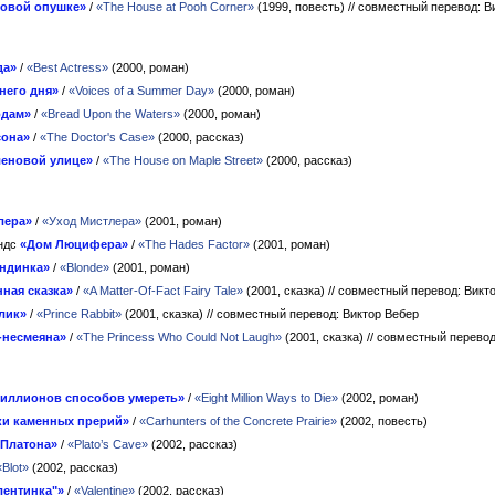
ховой опушке»
/
«The House at Pooh Corner»
(1999, повесть)
// совместный перевод: В
да»
/
«Best Actress»
(2000, роман)
него дня»
/
«Voices of a Summer Day»
(2000, роман)
одам»
/
«Bread Upon the Waters»
(2000, роман)
сона»
/
«The Doctor's Case»
(2000, рассказ)
леновой улице»
/
«The House on Maple Street»
(2000, рассказ)
лера»
/
«Уход Мистлера»
(2001, роман)
индс
«Дом Люцифера»
/
«The Hades Factor»
(2001, роман)
ндинка»
/
«Blonde»
(2001, роман)
ная сказка»
/
«A Matter-Of-Fact Fairy Tale»
(2001, сказка)
// совместный перевод: Викт
лик»
/
«Prince Rabbit»
(2001, сказка)
// совместный перевод: Виктор Вебер
-несмеяна»
/
«The Princess Who Could Not Laugh»
(2001, сказка)
// совместный перевод
иллионов способов умереть»
/
«Eight Million Ways to Die»
(2002, роман)
ки каменных прерий»
/
«Carhunters of the Concrete Prairie»
(2002, повесть)
 Платона»
/
«Plato’s Cave»
(2002, рассказ)
«Blot»
(2002, рассказ)
лентинка"»
/
«Valentine»
(2002, рассказ)