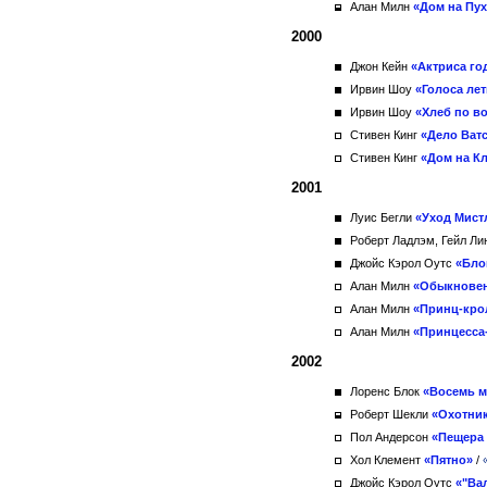
Алан Милн
«Дом на Пу
2000
Джон Кейн
«Актриса го
Ирвин Шоу
«Голоса лет
Ирвин Шоу
«Хлеб по в
Стивен Кинг
«Дело Ват
Стивен Кинг
«Дом на К
2001
Луис Бегли
«Уход Мист
Роберт Ладлэм, Гейл Л
Джойс Кэрол Оутс
«Бло
Алан Милн
«Обыкновен
Алан Милн
«Принц-кро
Алан Милн
«Принцесса
2002
Лоренс Блок
«Восемь м
Роберт Шекли
«Охотни
Пол Андерсон
«Пещера
Хол Клемент
«Пятно»
/
Джойс Кэрол Оутс
«"Ва