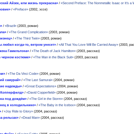
ский Айзек, или жизнь прекрасна»
/
«Second Preface: The Nonmetallic Isaac or It’s a 
ловие»
/
«Preface»
(2002, эссе)
я»
/
«Brazil»
(2003, роман)
зла»
/
«The Grand Complication»
(2003, роман)
лизнец»
/
«The Third Twin»
(2003, роман)
ты любил когда-то, ветром унесет»
/
«All That You Love Will Be Carried Away»
(2003, ра
жека Гамильтона»
/
«The Death of Jack Hamilton»
(2003, рассказ)
в черном костюме»
/
«The Man in the Black Suit»
(2003, рассказ)
чи»
/
«The Da Vinci Code»
(2004, роман)
ий самурай»
/
«The Last Samurai»
(2004, роман)
ие надежды»
/
«Great Expectations»
(2004, роман)
 Копперфилд»
/
«David Copperfield»
(2004, роман)
ка под дождём»
/
«The Girl in the Storm»
(2004, рассказ)
нец в холодильнике»
/
«The Baby in the Icebox»
(2004, рассказ)
»
/
«Joy Ride to Glory»
(2004, рассказ)
на рельсах»
/
«Dead Man»
(2004, рассказ)