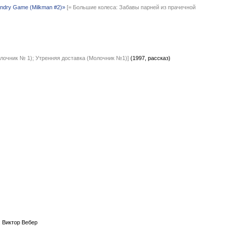
aundry Game (Milkman #2)»
[= Большие колеса: Забавы парней из прачечной
олочник № 1); Утренняя доставка (Молочник №1)]
(1997, рассказ)
: Виктор Вебер