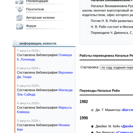
Наталья Вениаминовна Р
Рекомендации
Наталья Вениаминовна Руви
Посетители
школы окончил книготорговый ин
издательством, офис которого р
Авторские колонки
Потом Н. В. Рейн развелась
Форум
Н. В. Рейн состоит в Моск
Переводила Ч. Диккенса, С. 
информация, новости
7 августа 2026 г.
Составлена библиография
Оливера
Работы переводчика Натальи Р
К. Лэнгмида
Сортировка:
6 августа 2026 г.
Составлена библиография
Вероники
Дж. Генри
5 августа 2026 г.
Составлена библиография
Махмуда
Переводы Натальи Рейн
Эль-Сайеда
1982
4 августа 2026 г.
Составлена библиография
Маркуса
Дж. Т. Макинтош
«Бегст
Кливера
1990
3 августа 2026 г.
Составлена библиография
Моники
Джеймс М. Кейн
«Двойн
Ким
Дик Френсис
«Ставка н