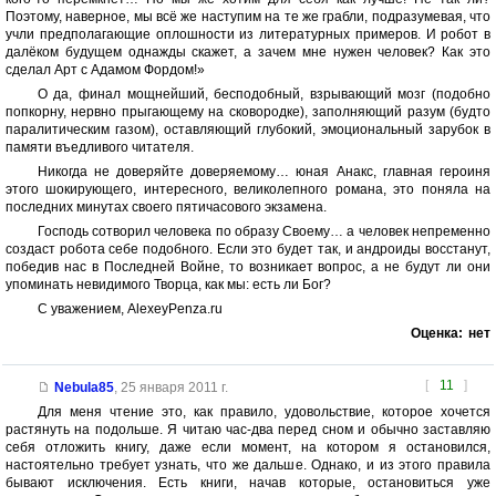
Поэтому, наверное, мы всё же наступим на те же грабли, подразумевая, что
учли предполагающие оплошности из литературных примеров. И робот в
далёком будущем однажды скажет, а зачем мне нужен человек? Как это
сделал Арт с Адамом Фордом!»
О да, финал мощнейший, бесподобный, взрывающий мозг (подобно
попкорну, нервно прыгающему на сковородке), заполняющий разум (будто
паралитическим газом), оставляющий глубокий, эмоциональный зарубок в
памяти въедливого читателя.
Никогда не доверяйте доверяемому… юная Анакс, главная героиня
этого шокирующего, интересного, великолепного романа, это поняла на
последних минутах своего пятичасового экзамена.
Господь сотворил человека по образу Своему… а человек непременно
создаст робота себе подобного. Если это будет так, и андроиды восстанут,
победив нас в Последней Войне, то возникает вопрос, а не будут ли они
упоминать невидимого Творца, как мы: есть ли Бог?
С уважением, AlexeyPenza.ru
Оценка:
нет
[
11
]
Nebula85
,
25 января 2011 г.
Для меня чтение это, как правило, удовольствие, которое хочется
растянуть на подольше. Я читаю час-два перед сном и обычно заставляю
себя отложить книгу, даже если момент, на котором я остановился,
настоятельно требует узнать, что же дальше. Однако, и из этого правила
бывают исключения. Есть книги, начав которые, остановиться уже