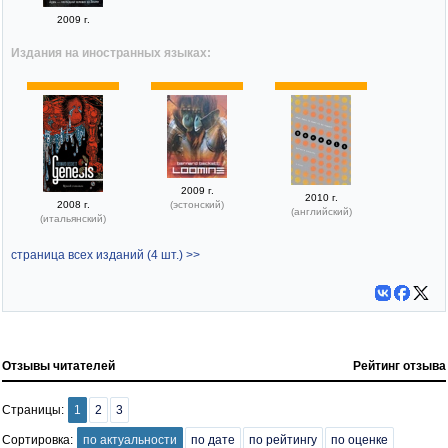
2009 г.
Издания на иностранных языках:
2009 г.
2010 г.
2008 г.
(эстонский)
(английский)
(итальянский)
страница всех изданий (4 шт.) >>
Отзывы читателей
Рейтинг отзыва
Страницы:
1
2
3
Сортировка:
по актуальности
по дате
по рейтингу
по оценке