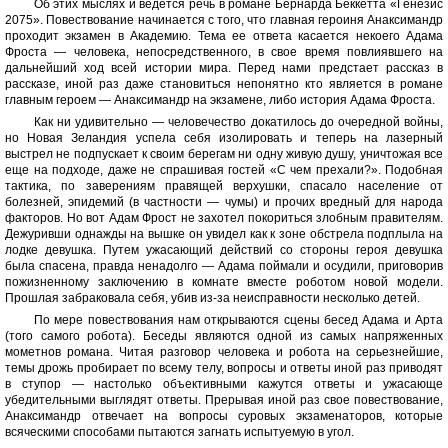
Об этих мыслях и ведется речь в романе Бернарда Беккетта «Генезис
2075». Повествование начинается с того, что главная героиня Анаксимандр
проходит экзамен в Академию. Тема ее ответа касается некоего Адама
Фроста — человека, непосредственного, в свое время повлиявшего на
дальнейший ход всей истории мира. Перед нами предстает рассказ в
рассказе, иной раз даже становиться непонятно кто является в романе
главным героем — Анаксимандр на экзамене, либо история Адама Фроста.
Как ни удивительно — человечество докатилось до очередной войны,
но Новая Зеландия успела себя изолировать и теперь на лазерный
выстрел не подпускает к своим берегам ни одну живую душу, уничтожая все
еще на подходе, даже не спрашивая гостей «С чем прехали?». Подобная
тактика, по заверениям правящей верхушки, спасало население от
болезней, эпидемий (в частности — чумы) и прочих вредный для народа
факторов. Но вот Адам Фрост не захотел покориться злобным правителям.
Дежуривши однажды на вышке он увидел как к зоне обстрела подплыла на
лодке девушка. Путем ужасающий действий со стороны героя девушка
была спасена, правда ненадолго — Адама поймали и осудили, приговорив
пожизненному заключению в комнате вместе роботом новой модели.
Прошлая забраковала себя, убив из-за неисправности несколько детей.
По мере повествования нам открываются сцены бесед Адама и Арта
(того самого робота). Беседы являются одной из самых напряженных
мометнов романа. Читая разговор человека и робота на серьезнейшие,
темы дрожь пробирает по всему телу, вопросы и ответы иной раз приводят
в ступор — настолько объективными кажутся ответы и ужасающе
убедительными выглядят ответы. Прерывая иной раз свое повествование,
Анаксимандр отвечает на вопросы суровых экзаменаторов, которые
всяческими способами пытаются загнать испытуемую в угол.