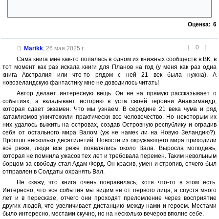
палате.
Оценка:
6
[
0
]
Marikk
,
26 мая 2025 г.
Сама книга мне как-то попалась в одном из книжных сообществ в ВК, в
тот момент как раз искала книги для Планов на год (у меня как раз одна
книга Австралия или что-то рядом с ней 21 век была нужна). А
новозеландскую фантастику мне не доводилось читать!
Автор делает интересную вещь. Он не на прямую рассказывает о
событиях, а вкладывает историю в уста своей героини Анаксимандр,
которая сдает экзамен. Что мы узнаем. В середине 21 века чума и ряд
катаклизмов уничтожили практически все человечество. Но некоторым их
них удалось выжить на островах, создав Островную республику и оградив
себя от остального мира Валом (уж не намек ли на Новую Зеландию?).
Прошло несколько десятилетий. Новости из окружающего мира приходили
всё реже, люди все реже появлялись около Вала. Выросла молодежь,
которая не помнила ужасов тех лет и требовала перемен. Таким невольным
борцом за свободу стал Адам Форд. Он красив, умен и стропив, отчего был
отправлен в Солдаты охранять Вал.
Не скажу, что книга очень понравилась, хотя что-то в этом есть.
Интересно, что все события мы видим не от первого лица, а спустя много
лет и в пересказе, отчего они проходят преломление через восприятие
других людей, что увеличивает дистанцию между нами и героем. Местами
было интересно, местами скучно, но на несколько вечеров вполне себе.