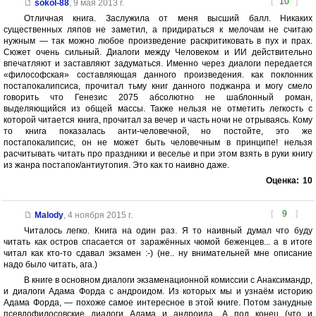
[
10
]
sokol-88
,
9 мая 2013 г.
Отличная книга. Заслужила от меня высший балл. Никаких
существенных ляпов не заметил, а придираться к мелочам не считаю
нужным — так можно любое произведение раскритиковать в пух и прах.
Сюжет очень сильный. Диалоги между Человеком и ИИ действительно
впечатляют и заставляют задуматься. Именно через диалоги передается
«философская» составляющая данного произведения. как поклонник
постапокалипсиса, прочитал тьму книг данного поджанра и могу смело
говорить что Генезис 2075 абсолютно не шаблонный роман,
выделяющийся из общей массы. Также нельзя не отметить легкость с
которой читается книга, прочитал за вечер и часть ночи не отрываясь. Кому
то книга показалась анти-человечной, но постойте, это же
постапокалипсис, он не может быть человечным в принципе! нельзя
расчитывать читать про праздники и веселье и при этом взять в руки книгу
из жанра постапок/антиутопия. Это как то наивно даже.
Оценка:
10
[
9
]
Malody
,
4 ноября 2015 г.
Читалось легко. Книга на один раз. Я то наивный думал что буду
читать как остров спасается от заражённых чюмой беженцев... а в итоге
читал как кто-то сдавал экзамен :-) (не.. ну внимательней мне описание
надо было читать, ага.)
В книге в основном диалоги экзаменационной комиссии с Анаксимандр,
и диалоги Адама Форда с андроидом. Из которых мы и узнаём историю
Адама Форда, — похоже самое интересное в этой книге. Потом занудные
псевдофилосовские диалоги Адама и андроида. А под конец (что и