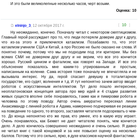
И это были великолепные несколько часов, черт возьми.
Оценка:
10
[
10
]
elninjo_3
,
12 октября 2017 г.
Ну неожиданно, конечно. Поначалу читал с некотором скептицизмом.
Главный герой рассуждает про то, что люди потеряли доверие друг к другу,
что из-за этого и приключился катаклизм. Позабавило то, что этот
катаклизм учинили США и Китай, а про Россию не было сказано ни слова. И
понятно почему, потому что мы не подходим под эти критерии. Мы без
всяких СМИ не доверяем друг другу и не верим, что все это кончится
хорошо. Русский цинизм и фатализм, как говорят на Западе. И все это
объяснение показалось мне каким-то утрированным и простым,
написанным на коленке. Сама история тоже поначалу не впечатляла и не
вызывала интерес. Ну да, герой спасает девушку в тоталитарном
государстве, его судят, волнения и т.д. И тут непонятно зачем автор вводит
роботов с искусственным интеллектом. Тут дело пошло интереснее,
неоплатоновская концепция автора про мир идей и 4 стадии развития
живых существ вполне себе понравилось, также как и пикировки робота и
человека по этому поводу. Автор очень аккуратно пересекал линии
Анаксимандр с линией робота и Адама, намеренно подчеркивая ее реакции
на поведение то одного, то второго, заставляя читателя подозревать о чем-
то. До конца непонятно кто же прав, кто умнее, кто в какую игру играет.
Очень понравилось, как Беккет не дает читателю понять, чем кончится
дело. А дело кончилось совершенно неожиданно и очень сильно. Я давно
не читал книг с такой концовкой и за нее повысил оценку на несколько
баллов. Потому что это сильно, ярко, в духе классиков научной фантастики.