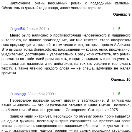
Заключение: очень необычный роман с подводными камнями.
Обязательно дочитайте до конца, иначе многое потеряете.
Оценка:
9
[
8
]
god54
,
2 июля 2011 г.
Много было написано о противостоянии человеческого и машинного
интеллекта, но данное произведение, как мне кажется, стало апофеозом
всех предыдущих изысканий, в том числе и тех, которые провел А.Азимов.
Это высшая точка философских рассуждений — кратко, емко, продуманно,
убедительно, достоверно и увлекательно. Сразу хочу отметить, что роман
рассчитан на любителей размышлять, спорить, выдвигать свои аргументы,
наслаждаться диалогом, а не действием, на тех кто усидчив и терпелив к
тексту, а также чтению каждого слова — не спеша, вдумчиво не жалея
времени.
Оценка:
10
[
8
]
olvegg
,
28 ноября 2009 г.
Переводное название может ввести в заблуждение. В английском
языке «Genesis» — это безусловная отсылка к Книге Бытия. Возможно,
наиболее точный аналог в русском — Сотворение. Сотворение 2075.
Завязка книги интригует. Небольшой по объёму роман прочитывается
на одном дыхании, поскольку интрига сохраняется на протяжении всего
текста, разрешаясь совершенно неожиданным образом — и для читателя,
и для экзаменуемой главной героини — на самых последних страницах.