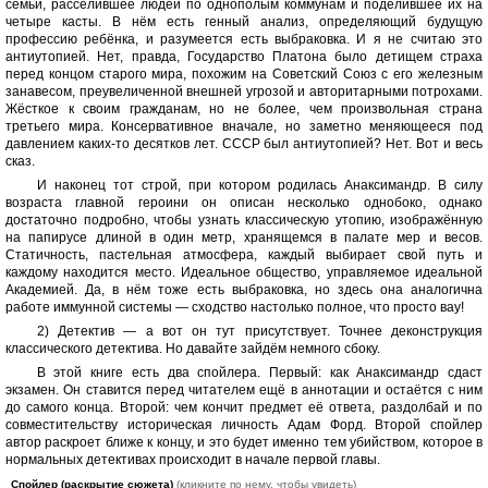
семьи, расселившее людей по однополым коммунам и поделившее их на
четыре касты. В нём есть генный анализ, определяющий будущую
профессию ребёнка, и разумеется есть выбраковка. И я не считаю это
антиутопией. Нет, правда, Государство Платона было детищем страха
перед концом старого мира, похожим на Советский Союз с его железным
занавесом, преувеличенной внешней угрозой и авторитарными потрохами.
Жёсткое к своим гражданам, но не более, чем произвольная страна
третьего мира. Консервативное вначале, но заметно меняющееся под
давлением каких-то десятков лет. СССР был антиутопией? Нет. Вот и весь
сказ.
И наконец тот строй, при котором родилась Анаксимандр. В силу
возраста главной героини он описан несколько однобоко, однако
достаточно подробно, чтобы узнать классическую утопию, изображённую
на папирусе длиной в один метр, хранящемся в палате мер и весов.
Статичность, пастельная атмосфера, каждый выбирает свой путь и
каждому находится место. Идеальное общество, управляемое идеальной
Академией. Да, в нём тоже есть выбраковка, но здесь она аналогична
работе иммунной системы — сходство настолько полное, что просто вау!
2) Детектив — а вот он тут присутствует. Точнее деконструкция
классического детектива. Но давайте зайдём немного сбоку.
В этой книге есть два спойлера. Первый: как Анаксимандр сдаст
экзамен. Он ставится перед читателем ещё в аннотации и остаётся с ним
до самого конца. Второй: чем кончит предмет её ответа, раздолбай и по
совместительству историческая личность Адам Форд. Второй спойлер
автор раскроет ближе к концу, и это будет именно тем убийством, которое в
нормальных детективах происходит в начале первой главы.
Спойлер (раскрытие сюжета)
(кликните по нему, чтобы увидеть)