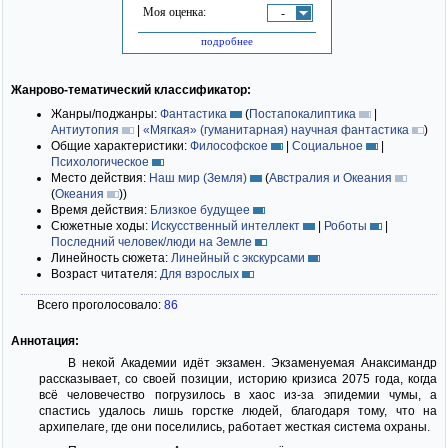
Моя оценка:
-
подробнее
Жанрово-тематический классификатор:
Жанры/поджанры:
Фантастика
(
Постапокалиптика
|
Антиутопия
|
«Мягкая» (гуманитарная) научная фантастика
)
Общие характеристики:
Философское
|
Социальное
|
Психологическое
Место действия:
Наш мир (Земля)
(
Австралия и Океания
(
Океания
)
)
Время действия:
Близкое будущее
Сюжетные ходы:
Искусственный интеллект
|
Роботы
|
Последний человек/люди на Земле
Линейность сюжета:
Линейный с экскурсами
Возраст читателя:
Для взрослых
Всего проголосовало:
86
Аннотация:
В некой Академии идёт экзамен. Экзаменуемая Анаксимандр
рассказывает, со своей позиции, историю кризиса 2075 года, когда
всё человечество погрузилось в хаос из-за эпидемии чумы, а
спастись удалось лишь горстке людей, благодаря тому, что на
архипелаге, где они поселились, работает жесткая система охраны.