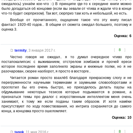
ожидалось) узнаём кое-что :-) В принципе где-то к середине книги можно
было догадаться об концовке (если вы зевали от чтива и ждали что в конце
что-то будет сюрпризом). Так вот, сюрприз там хоть и небольшой, но есть.
Вообще от прочитанного, ощущение такое что эту книгу писал
фантаст 1920-40 годов... В общем от сюжета ожидал большего, поэтому и
оценка 3.
Оценка:
6
[
8
]
termity
,
3 января 2017 г.
Честно говоря не ожидал.. я то думал очередное чтиво про
постапокалипсис с выживанием, отстрелом зомбаков и прочей ереси
которое последнее время заполнило экраны и книжные полки, но я не
разочарован, скорее наоборот, я просто в восторге..
Читается роман просто взахлёб благодаря прекрасному слогу и не
перегруженности научными терминами и заумными словооборотами и
проглотил бы его очень быстро, но приходилось делать паузы на
обдумывание некоторых тезисов которые подымаются в романе, а
признаться темы про диалог с искусственным интеллектом меня очень
занимают, к тому же если поданы таким образом. И хотя намёки
присутствуют по ходу повествования, но интрига сохраняется до самого
конца, а концовка просто ошеломляет.
Оценка:
10
[
8
]
tapok
,
11 мая 2016 г.