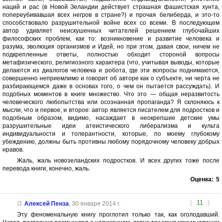
наций и рас (в Новой Зеландии действует страшная фашистская хунта,
попереубивавшая всех негров в стране?) и прочая белиберда, и это-то
способствовало разрушительной войне всех со всеми. В последующем
автор удивляет неискушенных читателей решением глубочайших
философских проблем, как то: возникновение и развитие человека и
разума, эволюция организмов и Идей, но при этом, давая свои, ничем не
подкрепленные ответы, полностью обходит стороной вопросы
метафизического, религиозного характера (что, учитывая выводы, которые
делаются из диалогов человека и робота, где эти вопросы поднимаются,
совершенно неприемлимо и говорит об авторе как о субъекте, ни черта не
разбирающемся даже в основах того, о чем он пытается рассуждать). И
подобных моментов в книге множество. Что это — общая неразвитость
человеческого любопытства или осознанная пропаганда? Я склоняюсь к
мысли, что и первое, и второе: автор является писателем для подростков и
подобным образом, видимо, насаждает в неокрепшие детские умы
разрушительные идеи атеистического либерализма и культа
индивидуальности и толерантности, которые, по моему глубокому
убеждению, должны быть противны любому порядочному человеку добрых
нравов.
Жаль, жаль новозеландских подростков. И всех других тоже после
перевода книги, конечно, жаль.
Оценка:
5
[
11
]
Алексей Пенза
,
30 января 2014 г.
Эту феноменальную книгу проглотил только так, как оголодавший.