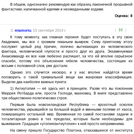
В общем, однозначно рекомендую как образец лаконичной прорывной
фантастики, напичканной идеями и неожиданными ходами.
Оценка:
8
[
10
]
miamortu
,
15 сентября 2014 г.
К тому моменту, как главная героиня будет поступать в эту свою
Академию, мы все с громким гиканьем вымрем. Сему приятному итогу
послужит целый ряд причин, логично вытекающих из человеческого
фактора, человеческой глупости и просто друг из друга. Экзаменуемая
Анаксимандр их все нам любезно распишет, за что ей вполне серьёзное
спасибо, потому что объяснения гибели человечества, состоящие из
восьми с половиной слов, уже достали.
Однако это случится нескоро, и у нас вполне найдётся время
поговорить о такой тривиальной вещи как жанровая классификация.
Выделю два наиболее важных пункта:
1) Антиутопия — её здесь нет в принципе. Разве что вы поклонник
Мюррея Ротбарда или, прости Господи, махновец. В книге представлено
три общественно-политических строя.
Первым была новозеландская Республика — крохотный осколок
человечества, укрывшийся за большой водой и минными полями от хаоса,
пожирающего остальной мир. Временная по самой постановке задачи и
тоталитарная ровно в тех пределах, которые были необходимы для
выживания. Градация «утопия/антиутопия» к ней просто неприменима.
На смену пришло Государство Платона, отказавшееся от института