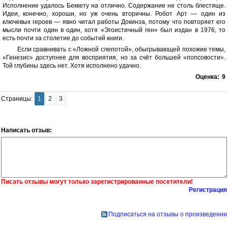
Исполнение удалось Беккету на отлично. Содержание не столь блестяще.
Идеи, конечно, хороши, но уж очень вторичны. Робот Арт — один из
ключевых героев — явно читал работы Докинза, потому что повторяет его
мысли почти один в один, хотя «Эгоистичный ген» был издан в 1976, то
есть почти за столетие до событий книги.
Если сравнивать с «Ложной слепотой», обыгрывающей похожие темы,
«Генезис» доступнее для восприятия, но за счёт большей «попсовости».
Той глубины здесь нет. Хотя исполнено удачно.
Оценка:
9
Страницы:
1
2
3
Написать отзыв:
Писать отзывы могут только зарегистрированные посетители!
Регистрация
Подписаться на отзывы о произведении