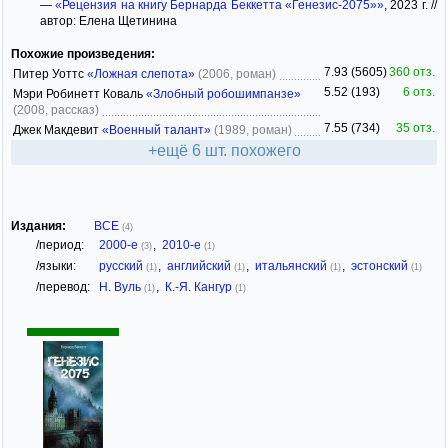
—
«Рецензия на книгу Бернарда Беккетта «Генезис-2075»»
, 2023 г. //
автор: Елена Щетинина
Похожие произведения:
7.93 (5605)
360 отз.
Питер Уоттс
«Ложная слепота»
(2006, роман)
5.52 (193)
6 отз.
Мэри Робинетт Коваль
«Злобный робошимпанзе»
(2008, рассказ)
7.55 (734)
35 отз.
Джек Макдевит
«Военный талант»
(1989, роман)
+ещё 6 шт. похожего
Издания:
ВСЕ
(4)
/период:
2000-е
,
2010-е
(3)
(1)
/языки:
русский
,
английский
,
итальянский
,
эстонский
(1)
(1)
(1)
(1)
/перевод:
Н. Вуль
,
К.-Я. Кангур
(1)
(1)