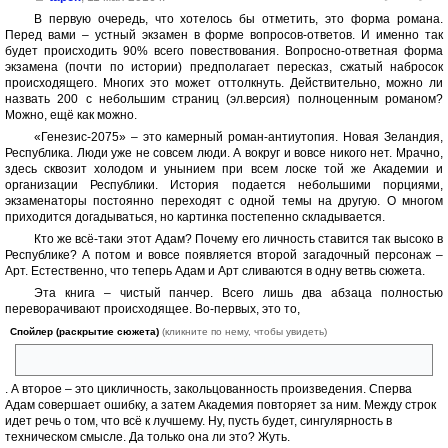
В первую очередь, что хотелось бы отметить, это форма романа.
Перед вами – устный экзамен в форме вопросов-ответов. И именно так
будет происходить 90% всего повествования. Вопросно-ответная форма
экзамена (почти по истории) предполагает пересказ, сжатый набросок
происходящего. Многих это может оттолкнуть. Действительно, можно ли
назвать 200 с небольшим страниц (эл.версия) полноценным романом?
Можно, ещё как можно.
«Генезис-2075» – это камерный роман-антиутопия. Новая Зеландия,
Республика. Люди уже не совсем люди. А вокруг и вовсе никого нет. Мрачно,
здесь сквозит холодом и унынием при всем лоске той же Академии и
организации Республики. История подается небольшими порциями,
экзаменаторы постоянно переходят с одной темы на другую. О многом
приходится догадываться, но картинка постепенно складывается.
Кто же всё-таки этот Адам? Почему его личность ставится так высоко в
Республике? А потом и вовсе появляется второй загадочный персонаж –
Арт. Естественно, что теперь Адам и Арт сливаются в одну ветвь сюжета.
Эта книга – чистый панчер. Всего лишь два абзаца полностью
переворачивают происходящее. Во-первых, это то,
Спойлер (раскрытие сюжета)
(кликните по нему, чтобы увидеть)
что Анакс и экзаменаторы – это орангутанги
. А второе – это цикличность, закольцованность произведения. Сперва
Адам совершает ошибку, а затем Академия повторяет за ним. Между строк
идет речь о том, что всё к лучшему. Ну, пусть будет, сингулярность в
техническом смысле. Да только она ли это? Жуть.