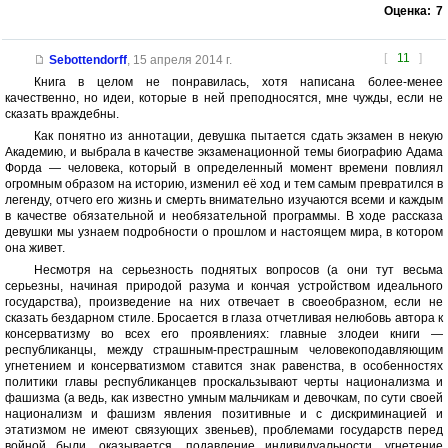
Оценка:
7
[
11
]
Sebottendorff
,
15 апреля 2014 г.
Книга в целом не понравилась, хотя написана более-менее
качественно, но идеи, которые в ней преподносятся, мне чужды, если не
сказать враждебны.
Как понятно из аннотации, девушка пытается сдать экзамен в некую
Академию, и выбрала в качестве экзаменационной темы биографию Адама
Форда — человека, который в определенный момент времени повлиял
огромным образом на историю, изменил её ход и тем самым превратился в
легенду, отчего его жизнь и смерть внимательно изучаются всеми и каждым
в качестве обязательной и необязательной программы. В ходе рассказа
девушки мы узнаем подробности о прошлом и настоящем мира, в котором
она живет.
Несмотря на серьезность поднятых вопросов (а они тут весьма
серьезны, начиная природой разума и кончая устройством идеального
государства), произведение на них отвечает в своеобразном, если не
сказать бездарном стиле. Бросается в глаза отчетливая нелюбовь автора к
консерватизму во всех его проявлениях: главные злодеи книги —
республиканцы, между страшным-престрашным человекоподавляющим
угнетением и консерватизмом ставится знак равенства, в особенностях
политики главы республиканцев проскальзывают черты национализма и
фашизма (а ведь, как известно умным мальчикам и девочкам, по сути своей
национализм и фашизм явления позитивные и с дискриминацией и
этатизмом не имеют связующих звеньев), проблемами государств перед
войной были, оказывается, подавление индивидуальности, угнетение