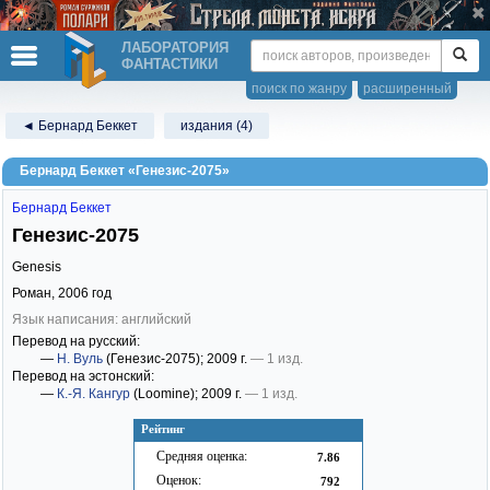
ЛАБОРАТОРИЯ
ФАНТАСТИКИ
поиск по жанру
расширенный
◄ Бернард Беккет
издания (4)
Бернард Беккет «Генезис-2075»
Бернард Беккет
Генезис-2075
Genesis
Роман,
2006
год
Язык написания: английский
Перевод на русский:
—
Н. Вуль
(Генезис-2075)
; 2009 г.
— 1 изд.
Перевод на эстонский:
—
К.-Я. Кангур
(Loomine)
; 2009 г.
— 1 изд.
Рейтинг
Средняя оценка:
7.86
Оценок:
792