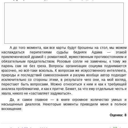
Весь Генезис-2075 — это одна единственная сцена,
позаимствованная у госпожи Кристи: «господа, я собрал вас здесь
сегодня, чтобы объявить имя убийцы». Сам убийца и сыщик — одно
лицо. И нам даётся всего несколько страниц до раскрытия первого
спойлера, чтобы понять это. К сожалению здесь же кроется
единственный весомый недочёт автора (точнее, случайно или
нарочно упущенная возможность) — Анаксимандр могла догадаться.
В силу самой своей природы.
А до того момента, как все карты будут брошены на стол, мы можем
наслаждаться перипетиями судьбы бедняги Адама — этакой
приключенческой драмой с романтикой, мужественным противостоянием и
обязательным предательством. Розовые сопли не замечены, к тому же
парень сам не без греха. Вопросы организации социума поднимаются
красочно, но всё-таки вскользь. К вопросам же искусственного интеллекта,
природы и последствий самоосознания и разума вообще автор подходит
исключительно со стороны этики, в результате чего они, на мой взгляд,
перестают быть вопросами. Можно относиться к ним и как к требующей
анализа проблематике, и как к притче. Беккет, за что ему отдельные честь и
хвала, никого не «заставляет задуматься».
Да, и самое главное — в книге огромное количество умных и
насыщенных диалогов. Некоторые моменты приводили меня в полное
восхищение.
Оценка:
8