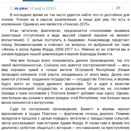
[
29
]
sk-joker
,
10 марта 2010 г.
В последнее время не так часто удается найти что-то достойное для
чтения. Чтения не в смысле развлечения, а пищи для ума. Но есть и
исключения. Одним из них является «Генезис-2075».
Итак, читателю, фактически, предлагается стенограмма экзамена
(некоторые отступления в виде мыслей главной героини не меняют
впечатления). С целью поступить в Академию, Анаксимандр предстает
перед Экзаменаторами и отвечает на вопросы по выбранной ею теме
«Жизнь и эпоха Адама Форда, 2058-2077 гг.». Именно из ее ответов мы и
узнаем будущее нашей цивилизации в версии Бернарда Беккетта.
Чем мне больше всего понравилось данное произведение, так это
своей многогранностью. Сначала оно кажется постапокалиптикой — весь
мир поражен чумой и только жители Островной Республики (Новая
Зеландия) избежали этой участи, оградившись от всего мира. Далее оно
кажется утопией: созданное государство — государство Платона, и впрямь
будто взято из трудов древнего философа. Тут и идея в качестве
основополагающей государства, и разделение общества на сословия
(правда к трем сословиям у Платона Беккетт добавил еще одно). Однако,
чем больше мы узнаем о жизни граждан этой Республики, тем больше чаша
весов склоняется к антиутопии.
Судя по построению произведения, Беккетт и впрямь черпал
вдохновение в трудах Платона — фактически сплошь диалоги. Помимо
экскурсов в прошлое с целью поведать читателю о предыстории событий,
автор рассказывает нам историю Адама Форда. И снова-таки в форме его
диалогов с роботом, общаться с которым — его наказание за преступление