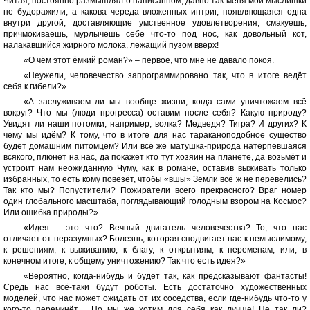
Читая, постоянно размышлял о написанном, давно так меня мои мыслишки
не будоражили, а какова череда вложенных интриг, появляющаяся одна
внутри другой, доставляющие умственное удовлетворения, смакуешь,
причмокиваешь, мурлычешь себе что-то под нос, как довольный кот,
налакавшийся жирного молока, лежащий пузом вверх!
«О чём этот ёмкий роман?» – первое, что мне не давало покоя.
«Неужели, человечество запрограммировано так, что в итоге ведёт
себя к гибели?»
«А заслуживаем ли мы вообще жизни, когда сами уничтожаем всё
вокруг? Что мы (люди прогресса) оставим после себя? Какую природу?
Увидят ли наши потомки, например, волка? Медведя? Тигра? И других? К
чему мы идём? К тому, что в итоге для нас тараканоподобное существо
будет домашним питомцем? Или всё же матушка-природа натерпевшаяся
всякого, плюнет на нас, да покажет кто тут хозяин на планете, да возьмёт и
устроит нам неожиданную Чуму, как в романе, оставив выживать только
избранных, то есть кому повезёт, чтобы «вшы» Земли всё ж не перевелись?
Так кто мы? Попустители? Пожиратели всего прекрасного? Враг номер
один глобального масштаба, поглядывающий голодным взором на Космос?
Или ошибка природы?»
«Идея – это что? Вечный двигатель человечества? То, что нас
отличает от неразумных? Болезнь, которая сподвигает нас к немыслимому,
к решениям, к выживанию, к благу, к открытиям, к переменам, или, в
конечном итоге, к общему уничтожению? Так что есть идея?»
«Вероятно, когда-нибудь и будет так, как предсказывают фантасты!
Средь нас всё-таки будут роботы. Есть достаточно художественных
моделей, что нас может ожидать от их соседства, если где-нибудь что-то у
кого-то перемкнёт… Но мы же хотим для себя как лучше! Не так ли?