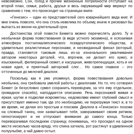
невозможно. Сон, голод и прочие жизненные потребности отступают на
второй план, семья, работа, друзья и весь окружающий мир меркнут по
сравнению с тем, что происходит на страницах книги.
«Генезис» – один из представителей сего коварнейшего вида книг. И
мне очень повезло, что она столь невелика по объему, иначе я рисковал бы
выпасть из жизни на длительный срок.
Достоинства этой повести Беккета можно перечислять долго. Ту и
необычная форма повествования (в виде устного экзамена), и осязаемая
атмосфера постапокалипсического псевдоутопического общества, и
удивительно реалистичные персонажи, и неожиданный финал (который,
правда, становится таковым лишь из-за изначального умалчивания
автором некоторых деталей, что, впрочем, не делает его хуже), и
изысканный, филигранный сюжет, и насущная, животрепещущая, хоть и не
новая идея, и приятный авторский слог… Но самое главное – это
отточенные до мелочей диалоги.
Поскольку, как я уже упомянул, форма повествования довольно
необычна, она требовала умелой работы с диалогами. Но то, что сотворил
Беккет (и безусловно сумел сохранить переводчик, за что ему отдельное,
громадное спасибо), наподдается описанию. Речь персонажей живая и
яркая, шутки и подколки искрометны, недомолвки имеют глубокий смысл и
присутствуют именно там, где это необходимо, не перегружая текст и, в то
же время, не делая его простым и плоским. Диалоги в «Генезисе» похожи
на сложный танец, они захватывают тебя, завораживают своим ритмом,
гипнотизируют и не отпускают внимание до самого конца. Только
переворачивая последнюю страницу, понимаешь, что просидел на одном
месте несколько часов кряду, что спина затекла, рот растянут в удивленной
полуулыбке, а чай давно остыл.