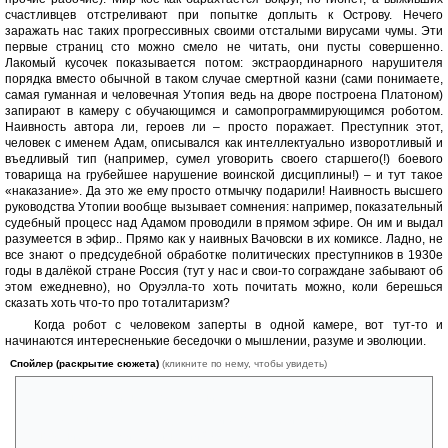
счастливцев отстреливают при попытке доплыть к Острову. Нечего
заражать нас таких прогрессивных своими отсталыми вирусами чумы. Эти
первые страниц сто можно смело не читать, они пусты совершенно.
Лакомый кусочек показывается потом: экстраординарного нарушителя
порядка вместо обычной в таком случае смертной казни (сами понимаете,
самая гуманная и человечная Утопия ведь на дворе построена Платоном)
запирают в камеру с обучающимся и самопрограммирующимся роботом.
Наивность автора ли, героев ли – просто поражает. Преступник этот,
человек с именем Адам, описывался как интеллектуально изворотливый и
въедливый тип (например, сумел уговорить своего старшего(!) боевого
товарища на грубейшее нарушение воинской дисциплины!) – и тут такое
«наказание». Да это же ему просто отмычку подарили! Наивность высшего
руководства Утопии вообще вызывает сомнения: например, показательный
судебный процесс над Адамом проводили в прямом эфире. Он им и выдал
разумеется в эфир.. Прямо как у наивных Вачовски в их комиксе. Ладно, не
все знают о предсудебной обработке политических преступников в 1930е
годы в далёкой стране Россия (тут у нас и свои-то сограждане забывают об
этом ежедневно), но Оруэлла-то хоть почитать можно, коли берешься
сказать хоть что-то про тоталитаризм?
Когда робот с человеком заперты в одной камере, вот тут-то и
начинаются интересненькие беседочки о мышлении, разуме и эволюции.
Спойлер (раскрытие сюжета)
(кликните по нему, чтобы увидеть)
- Ты всего лишь кусок кремния
- А ты кусок углерода. С каких пор таблица Менделеева стала
основанием для дискрминации? (с.139)