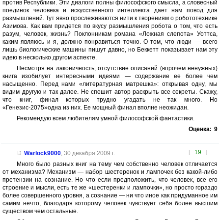
против Республики. Эти диалоги полны философского смысла, а словесный
поединок человека и искусственного интеллекта дает нам повод для
размышлений. Тут явно прослеживаются нити к творениям о робототехнике
Азимова. Как вам придется по вкусу размышления робота о том, что есть
разум, человек, жизнь? Поклонникам романа «Ложная слепота» Уоттса,
каким являюсь и я, должно понравиться точно. О том, что люди — всего
лишь биологические машины пишут давно, но Беккетт показывает нам эту
идею в несколько другом аспекте.
Несмотря на лаконичность, отсутствие описаний (впрочем ненужных)
книга изобилует интересными идеями — содержание ее более чем
насыщенно. Перед нами «литературная матрешка»: открывая одну, мы
видим другую и так далее. Не спешит автор раскрыть все секреты. Скажу,
что книг, финал которых трудно угадать не так много. Но
«Генезис-2075»одна из них. Ее мощный финал вполне неожидан.
Рекомендую всем любителям умной философской фантастики.
Оценка:
9
[
19
]
Warlock9000
,
30 декабря 2009 г.
Много было разных книг на тему чем собственно человек отличается
от механизма? Механизм — набор шестеренок и лампочек без какой-либо
претензии на сознание. Но что если предположить, что человек, все его
строение и мысли, есть те же «шестеренки и лампочки», но просто гораздо
более совершенного уровня, а сознание — ни что иное как придуманное им
самим нечто, благодаря которому человек чувствует себя более высшим
существом чем остальные.