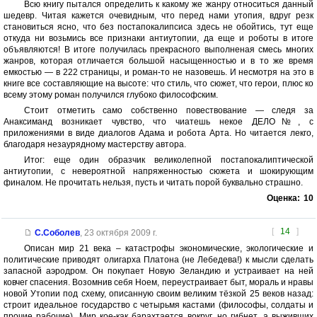
Всю книгу пытался определить к какому же жанру относиться данный
шедевр. Читая кажется очевидным, что перед нами утопия, вдруг резк
становиться ясно, что без постапокалипсиса здесь не обойтись, тут еще
откуда ни возьмись все признаки антиутопии, да еще и роботы в итоге
объявляются! В итоге получилась прекрасного выполненая смесь многих
жанров, которая отличается большой насыщенностью и в то же время
емкостью — в 222 страницы, и роман-то не назовешь. И несмотря на это в
книге все составляющие на высоте: что стиль, что сюжет, что герои, плюс ко
всему этому роман получился глубоко философским.
Стоит отметить само собственно повествование — следя за
Анаксиманд возникает чувство, что чиатешь некое ДЕЛО№, с
приложениями в виде диалогов Адама и робота Арта. Но читается лекго,
благодаря незаурядному мастерству автора.
Итог: еще один образчик великолепной постапокалиптической
антиутопии, с невероятной напряженностью сюжета и шокирующим
финалом. Не прочитать нельзя, пусть и читать порой буквально страшно.
Оценка:
10
[
14
]
С.Соболев
,
23 октября 2009 г.
Описан мир 21 века – катастрофы экономические, экологические и
политические приводят олигарха Платона (не Лебедева!) к мысли сделать
запасной аэродром. Он покупает Новую Зеландию и устраивает на ней
ковчег спасения. Возомнив себя Ноем, переустраивает быт, мораль и нравы
новой Утопии под схему, описанную своим великим тёзкой 25 веков назад:
строит идеальное государство с четырьмя кастами (философы, солдаты и
прочие рабочие). Мир кое-как барахтается вокруг, но гибнет, а выживших