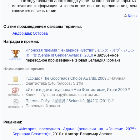
По ходу экзамена Анаксимандр узнаёт много нового из скрытых
источников информации и конечно же она не предполагает, чем
окончится её испытание.
©
Kons
С этим произведением связаны термины:
Андроиды
;
Острова
Награды и премии:
Японская премия "Гендерное чувство" / センス・オブ・ジェン
ダー賞 (Sense of Gender Awards), 2010
//
Зарубежное
лауреат
переводное произведение (Новая Зеландия; роман)
Номинации на премии:
Гудридс / The Goodreads Choice Awards, 2009
//
Научная
фантастика (140 голосов / 5.1%)
номинант
«Итоги года» от журнала «Мир Фантастики», Итоги 2009
//
Книги — Лучшая зарубежная фантастика
номинант
Премия Сэйун / 星雲賞 / Seiunshō, 第42回 (2011)
//
Переводной роман
номинант
Рецензии:
—
«История последнего Адама (рецензия на «Генезис 2075»
Бернарда Беккетта)»
, 2010 г. // автор: Владимир Аренев