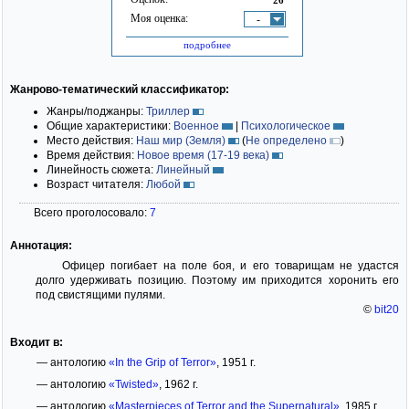
Моя оценка:
-
подробнее
Жанрово-тематический классификатор:
Жанры/поджанры:
Триллер
Общие характеристики:
Военное
|
Психологическое
Место действия:
Наш мир (Земля)
(
Не определено
)
Время действия:
Новое время (17-19 века)
Линейность сюжета:
Линейный
Возраст читателя:
Любой
Всего проголосовало:
7
Аннотация:
Офицер погибает на поле боя, и его товарищам не удастся
долго удерживать позицию. Поэтому им приходится хоронить его
под свистящими пулями.
©
bit20
Входит в:
— антологию
«In the Grip of Terror»
, 1951 г.
— антологию
«Twisted»
, 1962 г.
— антологию
«Masterpieces of Terror and the Supernatural»
, 1985 г.