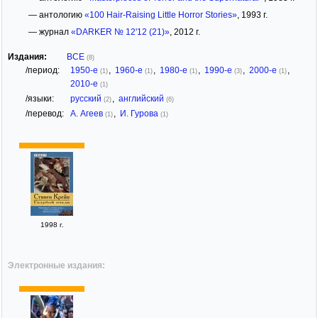
— антологию
«100 Hair-Raising Little Horror Stories»
, 1993 г.
— журнал
«DARKER № 12'12 (21)»
, 2012 г.
Издания:
ВСЕ
(8)
/период:
1950-е
,
1960-е
,
1980-е
,
1990-е
,
2000-е
,
(1)
(1)
(1)
(3)
(1)
2010-е
(1)
/языки:
русский
,
английский
(2)
(6)
/перевод:
А. Агеев
,
И. Гурова
(1)
(1)
1998 г.
Электронные издания: