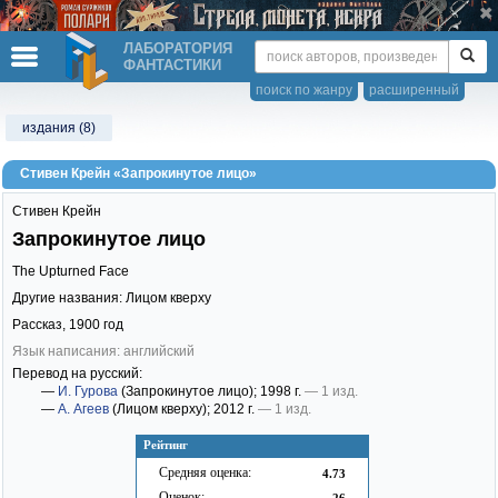
ЛАБОРАТОРИЯ
ФАНТАСТИКИ
поиск по жанру
расширенный
издания (8)
Стивен Крейн «Запрокинутое лицо»
Стивен Крейн
Запрокинутое лицо
The Upturned Face
Другие названия: Лицом кверху
Рассказ,
1900
год
Язык написания: английский
Перевод на русский:
—
И. Гурова
(Запрокинутое лицо)
; 1998 г.
— 1 изд.
—
А. Агеев
(Лицом кверху)
; 2012 г.
— 1 изд.
Рейтинг
Средняя оценка:
4.73
Оценок:
26