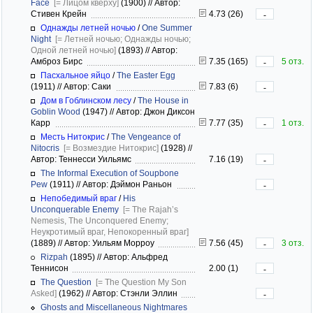
Face
[= Лицом кверху]
(1900)
//
Автор:
Стивен Крейн
4.73 (26)
-
Однажды летней ночью
/
One Summer
Night
[= Летней ночью; Однажды ночью;
Одной летней ночью]
(1893)
//
Автор:
Амброз Бирс
7.35 (165)
5 отз.
-
Пасхальное яйцо
/
The Easter Egg
(1911)
//
Автор: Саки
7.83 (6)
-
Дом в Гоблинском лесу
/
The House in
Goblin Wood
(1947)
//
Автор: Джон Диксон
Карр
7.77 (35)
1 отз.
-
Месть Нитокрис
/
The Vengeance of
Nitocris
[= Возмездие Нитокрис]
(1928)
//
Автор: Теннесси Уильямс
7.16 (19)
-
The Informal Execution of Soupbone
Pew
(1911)
//
Автор: Дэймон Раньон
-
Непобедимый враг
/
His
Unconquerable Enemy
[= The Rajah’s
Nemesis, The Unconquered Enemy;
Неукротимый враг, Непокоренный враг]
(1889)
//
Автор: Уильям Морроу
7.56 (45)
3 отз.
-
Rizpah
(1895)
//
Автор: Альфред
Теннисон
2.00 (1)
-
The Question
[= The Question My Son
Asked]
(1962)
//
Автор: Стэнли Эллин
-
Ghosts and Miscellaneous Nightmares