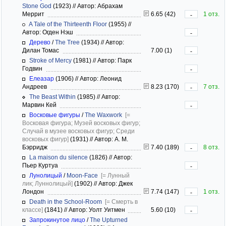
Stone God
(1923)
//
Автор: Абрахам
Меррит
6.65 (42)
1 отз.
-
A Tale of the Thirteenth Floor
(1955)
//
Автор: Огден Нэш
-
Дерево
/
The Tree
(1934)
//
Автор:
Дилан Томас
7.00 (1)
-
Stroke of Mercy
(1981)
//
Автор: Парк
Годвин
-
Елеазар
(1906)
//
Автор: Леонид
Андреев
8.23 (170)
7 отз.
-
The Beast Within
(1985)
//
Автор:
Марвин Кей
-
Восковые фигуры
/
The Waxwork
[=
Восковая фигура; Музей восковых фигур;
Случай в музее восковых фигур; Среди
восковых фигур]
(1931)
//
Автор: А. М.
Бэрридж
7.40 (189)
8 отз.
-
La maison du silence
(1826)
//
Автор:
Пьер Куртуа
-
Лунолицый
/
Moon-Face
[= Лунный
лик; Луннолицый]
(1902)
//
Автор: Джек
Лондон
7.74 (147)
1 отз.
-
Death in the School-Room
[= Смерть в
классе]
(1841)
//
Автор: Уолт Уитмен
5.60 (10)
-
Запрокинутое лицо
/
The Upturned