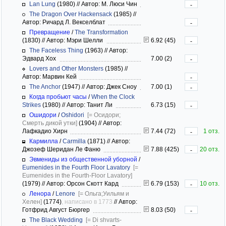
Lan Lung
(1980)
//
Автор: М. Люси Чин
-
The Dragon Over Hackensack
(1985)
//
Автор: Ричард Л. Векселблат
-
Превращение
/
The Transformation
(1830)
//
Автор: Мэри Шелли
6.92 (45)
-
The Faceless Thing
(1963)
//
Автор:
Эдвард Хох
7.00 (2)
-
Lovers and Other Monsters
(1985)
//
Автор: Марвин Кей
-
The Anchor
(1947)
//
Автор: Джек Сноу
7.00 (1)
-
Когда пробьют часы
/
When the Clock
Strikes
(1980)
//
Автор: Танит Ли
6.73 (15)
-
Ошидори
/
Oshidori
[= Осидори;
Смерть дикой утки]
(1904)
//
Автор:
Лафкадио Хирн
7.44 (72)
1 отз.
-
Кармилла
/
Carmilla
(1871)
//
Автор:
Джозеф Шеридан Ле Фаню
7.88 (425)
20 отз.
-
Эвмениды из общественной уборной
/
Eumenides in the Fourth Floor Lavatory
[=
Eumenides in the Fourth-Floor Lavatory]
(1979)
//
Автор: Орсон Скотт Кард
6.79 (153)
10 отз.
-
Ленора
/
Lenore
[= Ольга;Уильям и
Хелен]
(1774)
, написано в 1773
//
Автор:
Готфрид Август Бюргер
8.03 (50)
-
The Black Wedding
[= Di shvarts-