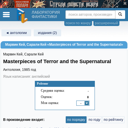
ЛАБОРАТОРИЯ
ФАНТАСТИКИ
поиск по жанру
расширенный
◄ антологии
издания (2)
Марвин Кей, Сарали Кей «Masterpieces of Terror and the Supernatural»
Марвин Кей
,
Сарали Кей
Masterpieces of Terror and the Supernatural
Антология,
1985
год
Язык написания: английский
Рейтинг
Средняя оценка:
-
Оценок:
0
Моя оценка:
-
В произведение входит:
по порядку
по году
по рейтингу