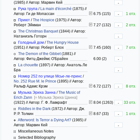
(1985)
//
Автор: Марвин Кей
-
Рука трупа
/
La main d'écorché
(1875)
//
Автор: Ги де Мопассан
6.75 (115)
1 отз.
-
Приют
/
The Hospice
(1975)
//
Автор:
Роберт Эйкман
7.27 (132)
2 отз.
-
The Christmas Banquet
(1844)
//
Автор:
Натаниэль Готорн
-
Голодный дом
/
The Hungry House
(1951)
//
Автор: Роберт Блох
7.45 (160)
7 отз.
-
The Demon of the Gibbet
(1881)
//
Автор: Фитц-Джеймс О'Брайен
6.00 (2)
-
La chouette
(1897)
//
Автор: Анатоль Ле
Бра
-
Номер 252 по улице Мсье-ле-принс
/
No. 252 Rue M. le Prince
(1895)
//
Автор:
Ральф Адамс Крэм
6.72 (127)
8 отз.
-
Музыка Эриха Занна
/
The Music of
Erich Zann
[= Музыка Эриха Цанна]
(1922)
//
Автор: Г. Ф. Лавкрафт
8.04 (1263)
33 отз.
-
Riddles in the Dark
(1972)
//
Автор: Дж.
Р. Р. Толкин
8.67 (33)
1 отз.
-
Afterword: Is Terror a Dying Art?
(1985)
//
Автор: Марвин Кей
-
Miscellaneous Notes
Selected Bibliography