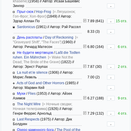
khasene]
(1958)
//
Автор: Исаак Башевис
Зингер
-
Прыг-скок
/
Hop-Frog
[= Лягушонок;
Гоп-Фрог; Хоп-Фрог]
(1849)
//
Автор:
Эдгар Аллан По
7.89 (641)
15 отз.
-
Sardonicus
(1961)
//
Автор: Рэй Рассел
8.33 (3)
-
День расплаты
/
Day of Reckoning
[=
"Graveyard Shift", "The Faces"]
(1960)
//
Автор: Ричард Матесон
6.80 (164)
6 отз.
-
Не будите мертвецов
/
Laßt die Todten
ruhen. Ein Mährchen
[= Wake Not the
Dead; The Bride of the Grave]
(1822)
//
Автор: Эрнст Раупах
7.87 (30)
2 отз.
-
La nuit et le silence
(1906)
//
Автор:
Морис Левель
7.00 (2)
-
Acts of God and Other Horrors
(1985)
//
Автор: Марвин Кей
-
Мухи
/
Flies
(1953)
//
Автор: Айзек
Азимов
6.27 (188)
9 отз.
-
The Night Wire
[= Ночные сводки;
Ночная телеграмма]
(1926)
//
Автор:
Генри Феррис Арнольд
7.29 (132)
4 отз.
-
Last Respects
(1975)
//
Автор: Дик
Болдуин
-
Озеро каменного бога
/
The Pool of the