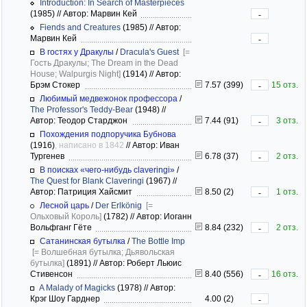
Introduction: In Search of Masterpieces
(1985)
//
Автор: Марвин Кей
-
Fiends and Creatures
(1985)
//
Автор:
Марвин Кей
-
В гостях у Дракулы
/
Dracula's Guest
[=
Гость Дракулы; The Dream in the Dead
House; Walpurgis Night]
(1914)
//
Автор:
Брэм Стокер
7.57 (399)
15 отз.
-
Любимый медвежонок профессора
/
The Professor's Teddy-Bear
(1948)
//
Автор: Теодор Старджон
7.44 (91)
3 отз.
-
Похождения подпоручика Бубнова
(1916)
, написано в 1842
//
Автор: Иван
Тургенев
6.78 (37)
2 отз.
-
В поисках «чего-нибудь claveringi»
/
The Quest for Blank Claveringi
(1967)
//
Автор: Патриция Хайсмит
8.50 (2)
1 отз.
-
Лесной царь
/
Der Erlkönig
[=
Ольховый Король]
(1782)
//
Автор: Иоганн
Вольфганг Гёте
8.84 (232)
2 отз.
-
Сатанинская бутылка
/
The Bottle Imp
[= Волшебная бутылка; Дьявольская
бутылка]
(1891)
//
Автор: Роберт Льюис
Стивенсон
8.40 (556)
16 отз.
-
A Malady of Magicks
(1978)
//
Автор:
Крэг Шоу Гарднер
4.00 (2)
-