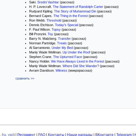
Saki.
Sredni Vashtar
(рассказ)
H. P. Lovecraft.
The Statement of Randolph Carter
(рассказ)
Rudyard Kipling.
The Story of Muhammad Din
(рассказ)
Bernard Capes.
The Thing in the Forest
(рассказ)
Ron Webb.
Threshold
(рассказ)
Dennis Etchison.
Today's Special
(рассказ)
F. Paul Wilson.
Topsy
(рассказ)
Bill Pronzini.
Toy
(рассказ)
Barry N. Malzberg.
Transfer
(рассказ)
Norman Partridge.
Treats
(рассказ)
Al Sarrantonio.
Under My Bed
(рассказ)
Manly Wade Wellman.
Up Under the Roof
(рассказ)
Stephen Crane.
The Upturned Face
(рассказ)
Nancy Holder.
We Have Always Lived in the Forest
(рассказ)
Manly Wade Wellman.
Where Did She Wander?
(рассказ)
Avram Davidson.
Witness
(микрорассказ)
сравнить >>
,
fra
,
укр
) |
Регламент
|
FAQ
|
Контакты
|
Наши награды
|
ВКонтакте
|
Telegram
|