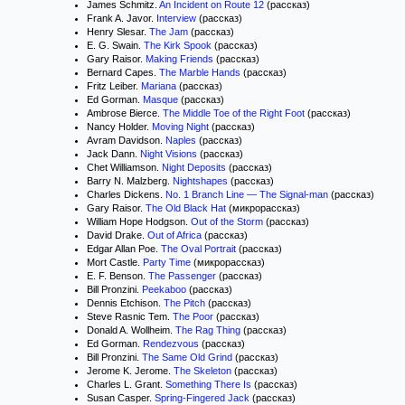
James Schmitz.
An Incident on Route 12
(рассказ)
Frank A. Javor.
Interview
(рассказ)
Henry Slesar.
The Jam
(рассказ)
E. G. Swain.
The Kirk Spook
(рассказ)
Gary Raisor.
Making Friends
(рассказ)
Bernard Capes.
The Marble Hands
(рассказ)
Fritz Leiber.
Mariana
(рассказ)
Ed Gorman.
Masque
(рассказ)
Ambrose Bierce.
The Middle Toe of the Right Foot
(рассказ)
Nancy Holder.
Moving Night
(рассказ)
Avram Davidson.
Naples
(рассказ)
Jack Dann.
Night Visions
(рассказ)
Chet Williamson.
Night Deposits
(рассказ)
Barry N. Malzberg.
Nightshapes
(рассказ)
Charles Dickens.
No. 1 Branch Line — The Signal-man
(рассказ)
Gary Raisor.
The Old Black Hat
(микрорассказ)
William Hope Hodgson.
Out of the Storm
(рассказ)
David Drake.
Out of Africa
(рассказ)
Edgar Allan Poe.
The Oval Portrait
(рассказ)
Mort Castle.
Party Time
(микрорассказ)
E. F. Benson.
The Passenger
(рассказ)
Bill Pronzini.
Peekaboo
(рассказ)
Dennis Etchison.
The Pitch
(рассказ)
Steve Rasnic Tem.
The Poor
(рассказ)
Donald A. Wollheim.
The Rag Thing
(рассказ)
Ed Gorman.
Rendezvous
(рассказ)
Bill Pronzini.
The Same Old Grind
(рассказ)
Jerome K. Jerome.
The Skeleton
(рассказ)
Charles L. Grant.
Something There Is
(рассказ)
Susan Casper.
Spring-Fingered Jack
(рассказ)