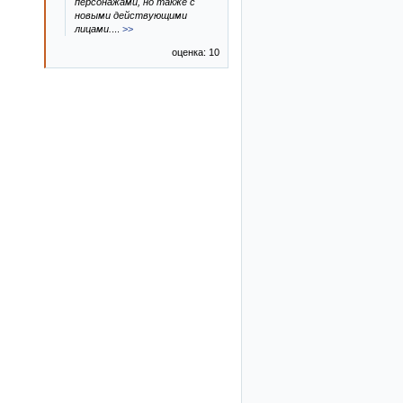
персонажами, но также с
новыми действующими
лицами.
...
>>
оценка: 10