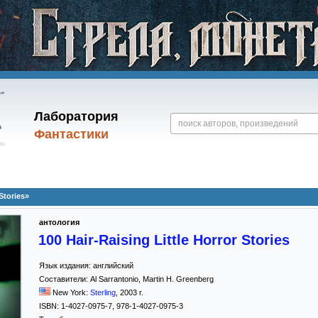
Лаборатория
Фантастики
Stories»
антология
100 Hair-Raising Little Horror Stories
Язык издания:
английский
Составители:
Al Sarrantonio
,
Martin H. Greenberg
New York:
Sterling
,
2003
г.
ISBN:
1-4027-0975-7, 978-1-4027-0975-3