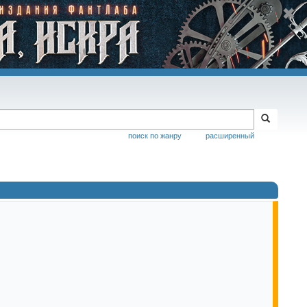
поиск по жанру
расширенный