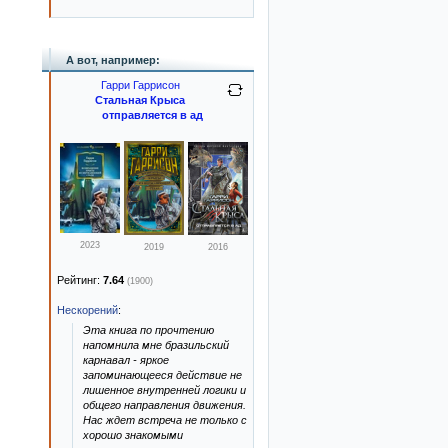
А вот, например:
Гарри Гаррисон
Стальная Крыса
отправляется в ад
2023
2019
2016
Рейтинг:
7.64
(1900)
Нескорений
:
Эта книга по прочтению
напомнила мне бразильский
карнавал - яркое
запоминающееся действие не
лишенное внутренней логики и
общего направления движения.
Нас ждет встреча не только с
хорошо знакомыми