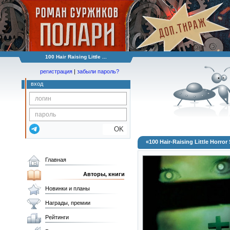
100 Hair Raising Little ...
регистрация
|
забыли пароль?
вход
OK
«100 Hair-Raising Little Horror 
Главная
Авторы, книги
Новинки и планы
Награды, премии
Рейтинги