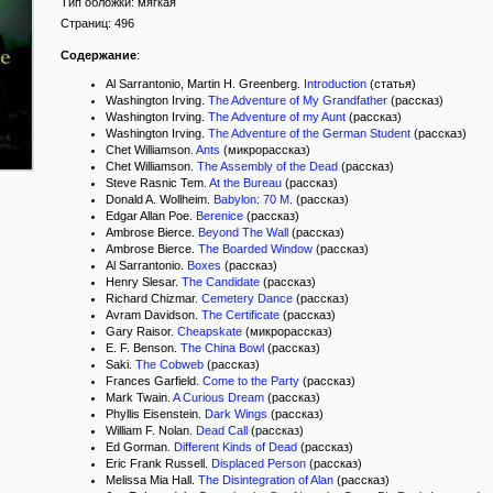
Тип обложки:
мягкая
Страниц:
496
Содержание
:
Al Sarrantonio, Martin H. Greenberg.
Introduction
(статья)
Washington Irving.
The Adventure of My Grandfather
(рассказ)
Washington Irving.
The Adventure of my Aunt
(рассказ)
Washington Irving.
The Adventure of the German Student
(рассказ)
Chet Williamson.
Ants
(микрорассказ)
Chet Williamson.
The Assembly of the Dead
(рассказ)
Steve Rasnic Tem.
At the Bureau
(рассказ)
Donald A. Wollheim.
Babylon: 70 M.
(рассказ)
Edgar Allan Poe.
Berenice
(рассказ)
Ambrose Bierce.
Beyond The Wall
(рассказ)
Ambrose Bierce.
The Boarded Window
(рассказ)
Al Sarrantonio.
Boxes
(рассказ)
Henry Slesar.
The Candidate
(рассказ)
Richard Chizmar.
Cemetery Dance
(рассказ)
Avram Davidson.
The Certificate
(рассказ)
Gary Raisor.
Cheapskate
(микрорассказ)
E. F. Benson.
The China Bowl
(рассказ)
Saki.
The Cobweb
(рассказ)
Frances Garfield.
Come to the Party
(рассказ)
Mark Twain.
A Curious Dream
(рассказ)
Phyllis Eisenstein.
Dark Wings
(рассказ)
William F. Nolan.
Dead Call
(рассказ)
Ed Gorman.
Different Kinds of Dead
(рассказ)
Eric Frank Russell.
Displaced Person
(рассказ)
Melissa Mia Hall.
The Disintegration of Alan
(рассказ)