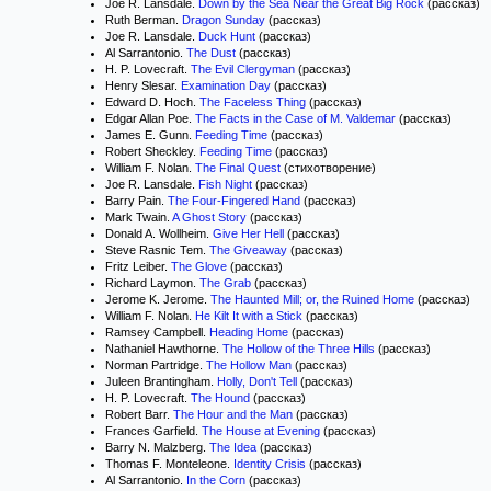
Joe R. Lansdale.
Down by the Sea Near the Great Big Rock
(рассказ)
Ruth Berman.
Dragon Sunday
(рассказ)
Joe R. Lansdale.
Duck Hunt
(рассказ)
Al Sarrantonio.
The Dust
(рассказ)
H. P. Lovecraft.
The Evil Clergyman
(рассказ)
Henry Slesar.
Examination Day
(рассказ)
Edward D. Hoch.
The Faceless Thing
(рассказ)
Edgar Allan Poe.
The Facts in the Case of M. Valdemar
(рассказ)
James E. Gunn.
Feeding Time
(рассказ)
Robert Sheckley.
Feeding Time
(рассказ)
William F. Nolan.
The Final Quest
(стихотворение)
Joe R. Lansdale.
Fish Night
(рассказ)
Barry Pain.
The Four-Fingered Hand
(рассказ)
Mark Twain.
A Ghost Story
(рассказ)
Donald A. Wollheim.
Give Her Hell
(рассказ)
Steve Rasnic Tem.
The Giveaway
(рассказ)
Fritz Leiber.
The Glove
(рассказ)
Richard Laymon.
The Grab
(рассказ)
Jerome K. Jerome.
The Haunted Mill; or, the Ruined Home
(рассказ)
William F. Nolan.
He Kilt It with a Stick
(рассказ)
Ramsey Campbell.
Heading Home
(рассказ)
Nathaniel Hawthorne.
The Hollow of the Three Hills
(рассказ)
Norman Partridge.
The Hollow Man
(рассказ)
Juleen Brantingham.
Holly, Don't Tell
(рассказ)
H. P. Lovecraft.
The Hound
(рассказ)
Robert Barr.
The Hour and the Man
(рассказ)
Frances Garfield.
The House at Evening
(рассказ)
Barry N. Malzberg.
The Idea
(рассказ)
Thomas F. Monteleone.
Identity Crisis
(рассказ)
Al Sarrantonio.
In the Corn
(рассказ)