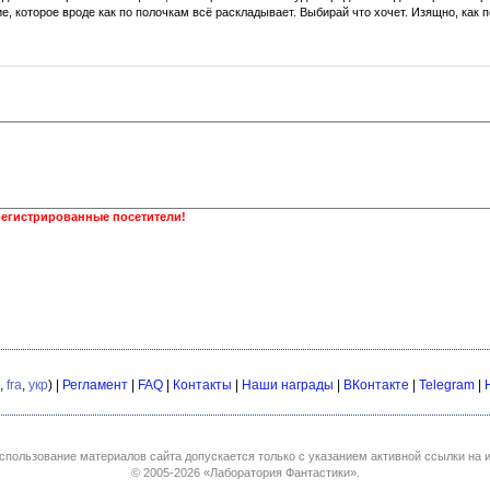
, которое вроде как по полочкам всё раскладывает. Выбирай что хочет. Изящно, как п
регистрированные посетители!
,
fra
,
укр
) |
Регламент
|
FAQ
|
Контакты
|
Наши награды
|
ВКонтакте
|
Telegram
|
спользование материалов сайта допускается только с указанием активной ссылки на и
© 2005-2026
«Лаборатория Фантастики»
.