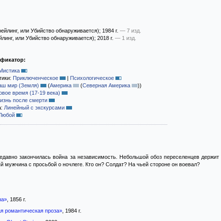
рейлинг, или Убийство обнаруживается)
; 1984 г.
— 7 изд.
йлинг, или Убийство обнаруживается)
; 2018 г.
— 1 изд.
ификатор:
Мистика
тики:
Приключенческое
|
Психологическое
аш мир (Земля)
(
Америка
(
Северная Америка
)
)
овое время (17-19 века)
изнь после смерти
а:
Линейный с экскурсами
Любой
едавно закончилась война за независимость. Небольшой обоз переселенцев держит 
й мужчина с просьбой о ночлеге. Кто он? Солдат? На чьей стороне он воевал?
на»
, 1856 г.
я романтическая проза»
, 1984 г.