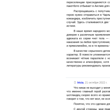
переселенцам присоединяется со
пакетботе отбывает в Англию для
Распрощавшись с попутчика
герою нужно отправиться в Чарль
командира, изобличить преступни
случай. Здесь сталкиваются две 
истине.
В наше время народного мс
доверие к различным проявления
адвоката из серии «нет тела — 
наказания за любое преступление
и прямолинейно, но в те времена
В качестве серьезного дете
характер. В повести упоминается
возникают чёткие параллели с н
качественно и атмосферно, хотя 
литературы рекомендовать произ
Iricia
,
21 октября 2022 г.
Что никак не выходит у меня
что именно главный герой разго
шотландец скорее всего из враже
говорит о том, что нет мол, не ос
Понятно, что это сделано дл
С другой стороны, мне прав