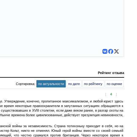
Рейтинг отзыва
Сортировка:
по актуальности
по дате
по рейтингу
по оценке
[
4
]
бще. Утверждение, конечно, пропитанное максимализмом, и любой юрист здесь
аше время некоторые правоохранители в запутанных ситуациях обращаются к
 существовавших в XVIII столетии, если даже веком ранее, в разгар охоты на
. Нынче времена более цивилизованные, действует презумпция невиновности,
анской войны за независимость. Страна потихоньку приходит в себя, но на
истер Кольт, никто не отменял. Юный герой войны вместе со своей семьей
ряющий, что честно сражался против британцев. Через некоторое время к