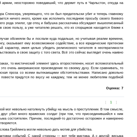
армии, неосторожно поведавший, что держит путь в Чарльстон, откуда на
ра Спенсера, уверяющего, что он был предательски убит и теперь главному
ается ничего иного, кроме как исполнить последнюю просьбу своего боевого
оего рода эпилог, где отец и бабушка рассказчика обсуждают вышеописанный
в свою пользу, а уже читателю решать, кто из спорщиков находится ближе к
случае обсмеяли бы и послали куда подальше, но учитывая реалии времени,
гу, оказывают ему всевозможное содействие, а все юридические претензии
й характер, имея целью убедить религиозного читателя в неотвратимости
ствовать в свою защиту с того света. Всё это сейчас выглядит очень наивно
зраках, то мистический элемент здесь второстепенен, носит вспомогательный
это очень американское произведение по своему духу. Если сравнивать, то
анская проза со всеми вытекающими обстоятельствами. Написано довольно
я повести придутся по вкусу не каждому, тем не менее любителям подобной
Оценка:
7
[
1
]
герой мог невольно натолкнуть убийцу на мысль о преступлении. В том смысле,
о друг убил много вражеских солдат (при том, что присоединившийся к ним
весьма состоятелен. Причем, последний-то достаточно осторожен и намеренно
итворяется.
 слова Грейлинга могли невольно дать мотив для убийства.
актовки событий. С одной стороны — вот тебе мистика. А с другой: весьма