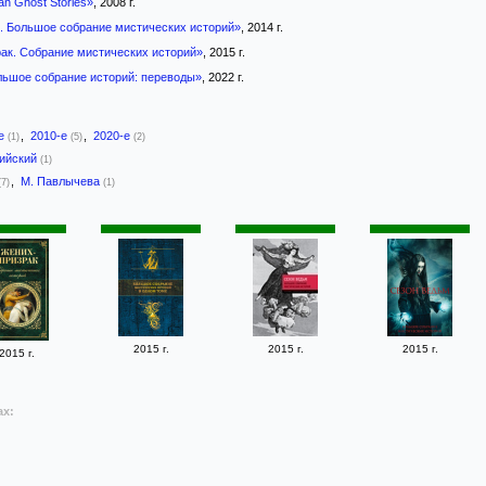
an Ghost Stories»
, 2008 г.
. Большое собрание мистических историй»
, 2014 г.
ак. Собрание мистических историй»
, 2015 г.
льшое собрание историй: переводы»
, 2022 г.
-е
,
2010-е
,
2020-е
(1)
(5)
(2)
лийский
(1)
,
М. Павлычева
(7)
(1)
2015 г.
2015 г.
2015 г.
2015 г.
ах: