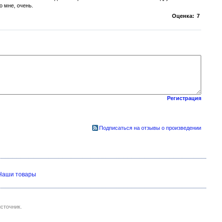
о мне, очень.
Оценка:
7
Регистрация
Подписаться на отзывы о произведении
Наши товары
сточник.