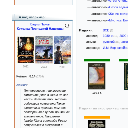
— антологию
«Great Americ
— антологию
«Сезон ведьм
— антологию
«Жених-призр
А вот, например:
— антологию
«Мистика. Бо
Вадим Панов
Куколка Последней Надежды
Издания:
ВСЕ
(9)
/период:
1980-е
,
2000
(1)
/языки:
русский
,
анг
(8)
/перевод:
И.М. Бернштейн
2012
2012
2008
Рейтинг:
8.14
(2719)
Aleksiel
:
Интересно,но я не могла не
1984 г.
заметить,что в конце не все
части детективной мозаики
собрались правильно.Такие
сюжетные проколы немного
Издания на иностранных язык
подпортили в целом приятное
впечатление. Например,
[spoiler]была сцена,где Реваз
встречался с Мехрабом в