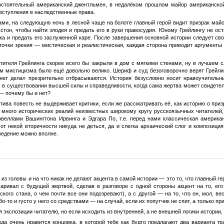
стоятельный американский джентльмен, в недалёком прошлом майор американской 
 вступления в наследственные права.
ми, на следующую ночь в лесной чаще на болоте главный герой видит призрак майо
стон, чтобы найти злодея и предать его в руки правосудия. Юному Грейлингу не ост
ка и предать его заслуженной каре. После завершения основной истории следует св
точки зрения — мистическая и реалистическая, каждая сторона приводит аргументы 
тителя Грейлинга скорее всего бы закрыли в дом с мягкими стенами, ну в лучшем 
м мистицизма было ещё довольно велико. Шериф и суд безоговорочно верят Грейлин
нет дела» презрительно отбрасываются. История безусловно носит нравоучительны
, в существовании высшей силы и справедливости, когда сама жертва может свидетель
 — почему бы и нет?
ктива повесть не выдерживает критики, если же рассматривать её, как историю о при
 много исторических реалий неизвестных широкому кругу русскоязычных читателей, 
овеллами Вашингтона Ирвинга и Эдгара По, т.е. перед нами классическая америк
от некой вторичности никуда не деться, да и слегка архаический слог и композици
ведение можно вполне.
 из головы и на что никак не делают акцента в самой истории — это то, что главный 
варивал с будущей жертвой, сделав в разговоре с одной стороны акцент на то, ег
ского стана, о чем почти все они подозревают), а с другой — на то, что он, мол, 
обо-то и густо у него со средствами — на случай, если их попутчик не спит, а только пр
я экспозиции читателю, но если исходить из внутренней, а не внешней логики истории,
да очень нравится концовка, в которой тебе как будто предлагают два варианта тр