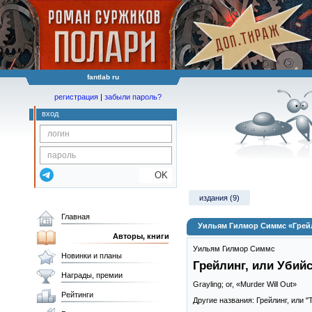
fantlab ru
регистрация
|
забыли пароль?
вход
OK
издания (9)
Главная
Уильям Гилмор Симмс «Грейл
Авторы, книги
Уильям Гилмор Симмс
Новинки и планы
Грейлинг, или Убий
Награды, премии
Grayling; or, «Murder Will Out»
Рейтинги
Другие названия: Грейлинг, или 