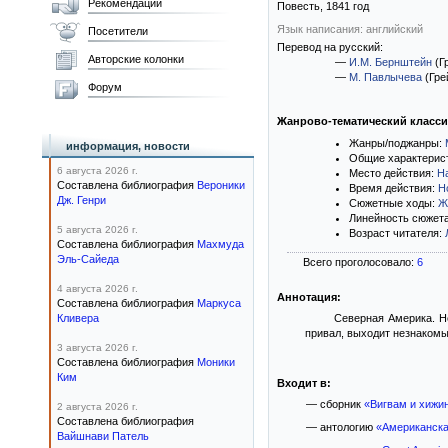
Рекомендации
Повесть,
1841
год
Язык написания: английский
Посетители
Перевод на русский:
Авторские колонки
—
И.М. Бернштейн
(Г
—
М. Павлычева
(Гре
Форум
Жанрово-тематический класс
Жанры/поджанры:
информация, новости
Общие характерис
6 августа 2026 г.
Место действия:
Н
Составлена библиография
Вероники
Время действия:
Н
Дж. Генри
Сюжетные ходы:
Ж
Линейность сюжет
5 августа 2026 г.
Возраст читателя:
Составлена библиография
Махмуда
Эль-Сайеда
Всего проголосовало:
6
4 августа 2026 г.
Аннотация:
Составлена библиография
Маркуса
Кливера
Северная Америка. Н
привал, выходит незнакомы
3 августа 2026 г.
Составлена библиография
Моники
Ким
Входит в:
— сборник
«Вигвам и хижи
2 августа 2026 г.
Составлена библиография
— антологию
«Американска
Вайшнави Патель