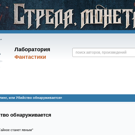
Лаборатория
Фантастики
инг, или Убийство обнаруживается»
ство обнаруживается
"Тайное станет явным"