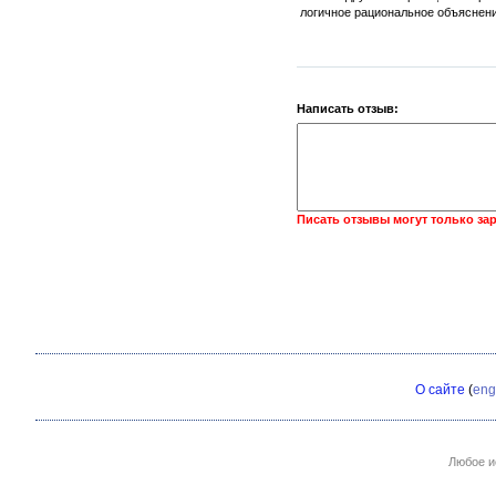
логичное рациональное объяснение
Написать отзыв:
Писать отзывы могут только за
О сайте
(
eng
Любое и