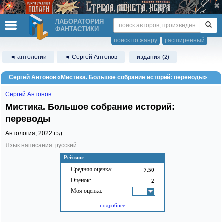
ЛАБОРАТОРИЯ
ФАНТАСТИКИ
поиск по жанру
расширенный
◄ антологии
◄ Сергей Антонов
издания (2)
Сергей Антонов «Мистика. Большое собрание историй: переводы»
Сергей Антонов
Мистика. Большое собрание историй:
переводы
Антология,
2022
год
Язык написания: русский
Рейтинг
Средняя оценка:
7.50
Оценок:
2
Моя оценка:
-
подробнее