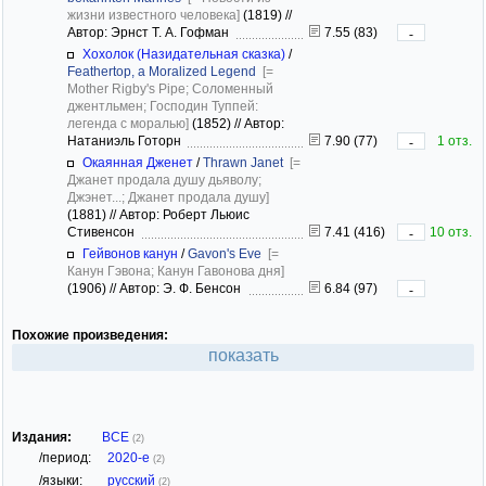
жизни известного человека]
(1819)
//
Автор: Эрнст Т. А. Гофман
7.55 (83)
-
Хохолок (Назидательная сказка)
/
Feathertop, a Moralized Legend
[=
Mother Rigby's Pipe; Соломенный
джентльмен; Господин Туппей:
легенда с моралью]
(1852)
//
Автор:
Натаниэль Готорн
7.90 (77)
1 отз.
-
Окаянная Дженет
/
Thrawn Janet
[=
Джанет продала душу дьяволу;
Джэнет...; Джанет продала душу]
(1881)
//
Автор: Роберт Льюис
Стивенсон
7.41 (416)
10 отз.
-
Гейвонов канун
/
Gavon's Eve
[=
Канун Гэвона; Канун Гавонова дня]
(1906)
//
Автор: Э. Ф. Бенсон
6.84 (97)
-
Похожие произведения:
показать
Издания:
ВСЕ
(2)
/период:
2020-е
(2)
/языки:
русский
(2)