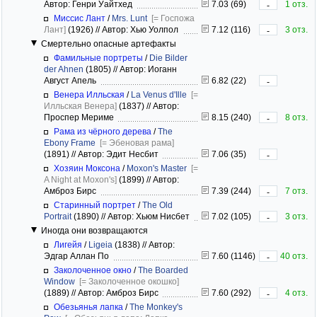
Автор: Генри Уайтхед
7.03 (69)
1 отз.
-
Миссис Лант
/
Mrs. Lunt
[= Госпожа
Лант]
(1926)
//
Автор: Хью Уолпол
7.12 (116)
3 отз.
-
Смертельно опасные артефакты
Фамильные портреты
/
Die Bilder
der Ahnen
(1805)
//
Автор: Иоганн
Август Апель
6.82 (22)
-
Венера Илльская
/
La Venus d'Ille
[=
Илльская Венера]
(1837)
//
Автор:
Проспер Мериме
8.15 (240)
8 отз.
-
Рама из чёрного дерева
/
The
Ebony Frame
[= Эбеновая рама]
(1891)
//
Автор: Эдит Несбит
7.06 (35)
-
Хозяин Моксона
/
Moxon's Master
[=
A Night at Moxon's]
(1899)
//
Автор:
Амброз Бирс
7.39 (244)
7 отз.
-
Старинный портрет
/
The Old
Portrait
(1890)
//
Автор: Хьюм Нисбет
7.02 (105)
3 отз.
-
Иногда они возвращаются
Лигейя
/
Ligeia
(1838)
//
Автор:
Эдгар Аллан По
7.60 (1146)
40 отз.
-
Заколоченное окно
/
The Boarded
Window
[= Заколоченное окошко]
(1889)
//
Автор: Амброз Бирс
7.60 (292)
4 отз.
-
Обезьянья лапка
/
The Monkey's