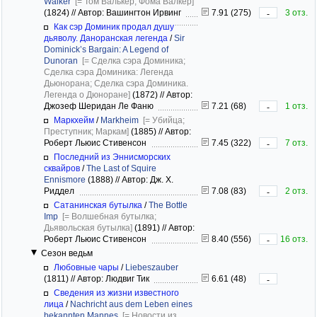
Walker
[= Том Валькер; Фома Валкер]
(1824)
//
Автор: Вашингтон Ирвинг
7.91 (275)
3 отз.
-
Как сэр Доминик продал душу
дьяволу. Даноранская легенда
/
Sir
Dominick’s Bargain: A Legend of
Dunoran
[= Сделка сэра Доминика;
Сделка сэра Доминика: Легенда
Дьюнорана; Сделка сэра Доминика.
Легенда о Дюноране]
(1872)
//
Автор:
Джозеф Шеридан Ле Фаню
7.21 (68)
1 отз.
-
Маркхейм
/
Markheim
[= Убийца;
Преступник; Маркам]
(1885)
//
Автор:
Роберт Льюис Стивенсон
7.45 (322)
7 отз.
-
Последний из Эннисморских
сквайров
/
The Last of Squire
Ennismore
(1888)
//
Автор: Дж. Х.
Риддел
7.08 (83)
2 отз.
-
Сатанинская бутылка
/
The Bottle
Imp
[= Волшебная бутылка;
Дьявольская бутылка]
(1891)
//
Автор:
Роберт Льюис Стивенсон
8.40 (556)
16 отз.
-
Сезон ведьм
Любовные чары
/
Liebeszauber
(1811)
//
Автор: Людвиг Тик
6.61 (48)
-
Сведения из жизни известного
лица
/
Nachricht aus dem Leben eines
bekannten Mannes
[= Новости из