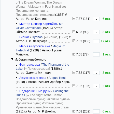
of the Dream Woman; The Dream
Woman: A Mystery in Four Narratives;
Привидение-женщина;
Привидевшаяся женщина]
(1855)
//
Автор: Уилки Коллинз
7.37 (181)
6 отз.
-
Мистер Оливер Кармайкл
/
Mr.
Oliver Carmichael
(1921)
//
Автор:
Эймиас Норткот
6.83 (90)
3 отз.
-
Гипнос
/
Hypnos
[= Гипноз]
(1923)
//
Автор: Г. Ф. Лавкрафт
7.02 (936)
17 отз.
-
Магия в глубоком сне
/
Magie im
Tiefschlaf
(1928)
//
Автор: Густав
Майринк
7.05 (78)
1 отз.
-
Избегая неизбежного
Фантом озера
/
The Phantom of the
Lake
[= Призрак озера]
(1886)
//
Автор: Эдмунд Митчелл
7.62 (117)
3 отз.
-
Августовская жара
/
August Heat
(1910)
//
Автор: Уильям Фрайер Харви
7.02 (136)
2 отз.
-
Подброшенные руны
/
Casting the
Runes
[= The Night of the Demon;
Вредоносные руны; Заклятие рунами;
Проклятые руны; Роковые руны;
Руническая магия; Рунические ставы]
(1911)
//
Автор: М. Р. Джеймс
7.58 (252)
6 отз.
-