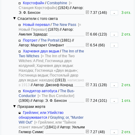
Корстофайн
/
Corstophine
[=
Станция Корстофайн]
(1924)
//
Автор:
Э. Ф. Бенсон
7.37 (146)
3 отз.
-
Спасители с того света
Новый перевал
/
The New Pass
[=
Новый Перевал]
(1870)
//
Автор:
Амелия Эдвардс
6.66 (123)
2 отз.
-
Портрет
/
The Portrait
(1881)
//
Автор: Маргарет Олифант
6.54 (66)
-
Харчевня двух ведьм
/
The Inn of the
Two Witches
[= The Inn of the Two
Witches: A Find; Гостиница двух
колдуний; Харчевня двух ведьм:
Находка; Гостиница «Двух ведьм»;
Гостиница ведьм; Постоялый двор
двух ведьм: находка]
(1913)
, написано
в 1913
//
Автор: Джозеф Конрад
7.31 (128)
2 отз.
-
Кондуктор автобуса
/
The Bus-
Conductor
[= The Bus Conductor]
(1906)
//
Автор: Э. Ф. Бенсон
7.24 (101)
1 отз.
-
Призраки жертв
Грейлинг, или Убийство
обнаруживается
/
Grayling; or, "Murder
Will Out"
[= Грейлинг, или "Тайное
станет явным"]
(1841)
//
Автор: Уильям
Гилмор Симмс
7.27 (48)
2 отз.
-