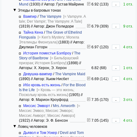
Mund
(1930)
//
Автор: Густав Майринк
6.92 (133)
1 отз.
-
Этюды в багровых тонах
Вампир
/
The Vampyre
[= Vampyre. A
tale; Der Vampir; The Vampyre: A Tale]
(1819)
//
Автор: Джон Полидори
6.79 (309)
9 отз.
-
Тайна Кена
/
The Grave of Ethelind
Fionguala
[= Ken's Mystery; Могила
Этелинды Фионгуала]
(1883)
//
Автор:
Джулиан Готорн
6.97 (120)
4 отз.
-
История поместья Бэлброу
/
The
Story of Baelbrow
[= Бильбрауский
призрак; История Бэлброу]
(1898)
//
Авторы: Х. Херон, Э. Херон
6.82 (68)
1 отз.
-
Девушка-вампир
/
The Vampire Maid
(1890)
//
Автор: Хьюм Нисбет
6.69 (141)
4 отз.
-
Ибо кровь есть жизнь
/
For the Blood
Is the Life
[= Кровь — это жизнь;
Поскольку кровь есть жизнь]
(1905)
//
Автор: Ф. Марион Кроуфорд
7.35 (170)
3 отз.
-
Миссис Эмворт
/
Mrs. Amworth
[=
Миссис Эмвоз; Миссис Эмворс;
Миссис Амворт; Миссис Амворз]
(1922)
//
Автор: Э. Ф. Бенсон
7.05 (145)
4 отз.
-
Ловец человеков
Дьявол и Том Уокер
/
Devil and Tom