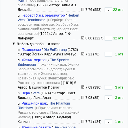
Paw
[= Обезьянья лапа; Лапка
обезьяны]
(1902)
//
Автор: Вильям В.
Джекобс
7.76 (553)
22 отз.
-
Герберт Уэст, реаниматор
/
Herbert
West-Reanimator
[= Герберт Уэст —
воскреситель мёртвых; Херберт Уэст,
оживляющий мёртвых; Герберт Вест,
реаниматор]
(1922)
//
Автор: Г. Ф.
Лавкрафт
8.00 (1227)
32 отз.
-
Любовь до гроба… и после
Похищение
/
Die Entführung
(1782)
//
Автор: Йоганн Карл Аугуст Музеус
7.21 (78)
1 отз.
-
Жених-мертвец
/
The Spectre
Bridegroom
[= Жених-призрак; Жених
баронессы фон Ландгорст; Кухня в
трактире, или Жених-мертвец;
Трактирная кухня; Жених-призрак:
Рассказ путешественника ]
(1819)
//
Автор: Вашингтон Ирвинг
7.69 (396)
3 отз.
-
Вера
/
Vera
(1874)
//
Автор: Огюст
Вилье де Лиль-Адан
7.08 (85)
3 отз.
-
Рикша-призрак
/
The Phantom
Rickshaw
[= Призрачная коляска;
Рикша с того света; Призрак в жёлтой
коляске]
(1885)
//
Автор: Редьярд
Киплинг
7.71 (124)
1 отз.
-
Женщина без рта
/
Die Frau ohne