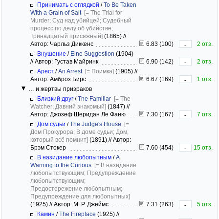
Принимать с оглядкой
/
To Be Taken
With a Grain of Salt
[= The Trial for
Murder; Суд над убийцей; Судебный
процесс по делу об убийстве;
Тринадцатый присяжный]
(1865)
//
Автор: Чарльз Диккенс
6.83 (100)
2 отз.
-
Внушение
/
Eine Suggestion
(1904)
//
Автор: Густав Майринк
6.90 (142)
2 отз.
-
Арест
/
An Arrest
[= Поимка]
(1905)
//
Автор: Амброз Бирс
6.67 (169)
1 отз.
-
… и жертвы призраков
Близкий друг
/
The Familiar
[= The
Watcher; Давний знакомый]
(1847)
//
Автор: Джозеф Шеридан Ле Фаню
7.30 (167)
7 отз.
-
Дом судьи
/
The Judge's House
[=
Дом Прокурора; В доме судьи; Дом,
который всё помнит]
(1891)
//
Автор:
Брэм Стокер
7.60 (454)
15 отз.
-
В назидание любопытным
/
A
Warning to the Curious
[= В назидание
любопытствующим; Предупреждение
любопытствующим;
Предостережение любопытным;
Предупреждение для любопытных]
(1925)
//
Автор: М. Р. Джеймс
7.31 (263)
5 отз.
-
Камин
/
The Fireplace
(1925)
//