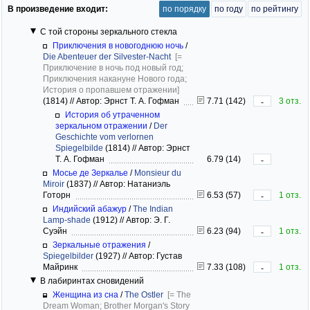
В произведение входит:
по порядку
по году
по рейтингу
С той стороны зеркального стекла
Приключения в новогоднюю ночь
/
Die Abenteuer der Silvester-Nacht
[=
Приключение в ночь под новый год;
Приключения накануне Нового года;
История о пропавшем отражении]
(1814)
//
Автор: Эрнст Т. А. Гофман
7.71 (142)
3 отз.
-
История об утраченном
зеркальном отражении
/
Der
Geschichte vom verlornen
Spiegelbilde
(1814)
//
Автор: Эрнст
Т. А. Гофман
6.79 (14)
-
Мосье де Зеркалье
/
Monsieur du
Miroir
(1837)
//
Автор: Натаниэль
Готорн
6.53 (57)
1 отз.
-
Индийский абажур
/
The Indian
Lamp-shade
(1912)
//
Автор: Э. Г.
Суэйн
6.23 (94)
1 отз.
-
Зеркальные отражения
/
Spiegelbilder
(1927)
//
Автор: Густав
Майринк
7.33 (108)
1 отз.
-
В лабиринтах сновидений
Женщина из сна
/
The Ostler
[= The
Dream Woman; Brother Morgan's Story