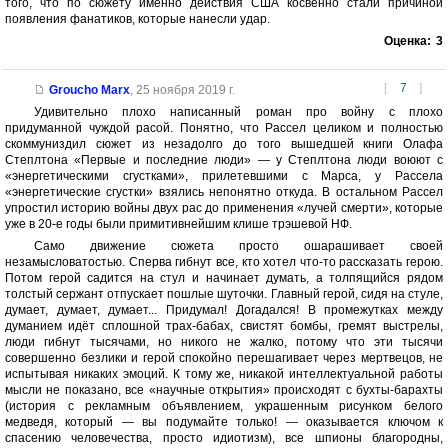
того, что по сюжету именно действия США косвенно стали причиной
появления фанатиков, которые нанесли удар.
Оценка:
3
[
7
]
Groucho Marx
,
25 ноября 2019 г.
Удивительно плохо написанный роман про войну с плохо
придуманной чуждой расой. Понятно, что Рассел целиком и полностью
скоммуниздил сюжет из незадолго до того вышедшей книги Олафа
Степлтона «Первые и последние люди» — у Степлтона люди воюют с
«энергетическими сгустками», прилетевшими с Марса, у Рассела
«энергетические сгустки» взялись непонятно откуда. В остальном Рассел
упростил историю войны двух рас до применения «лучей смерти», которые
уже в 20-е годы были примитивнейшим клише трэшевой НФ.
Само движение сюжета просто ошарашивает своей
незамысловатостью. Сперва гибнут все, кто хотел что-то рассказать герою.
Потом герой садится на стул и начинает думать, а толпящийся рядом
толстый сержант отпускает пошлые шуточки. Главный герой, сидя на стуле,
думает, думает, думает... Придумал! Догадался! В промежутках между
думанием идёт сплошной трах-бабах, свистят бомбы, гремят выстрелы,
люди гибнут тысячами, но никого не жалко, потому что эти тысячи
совершенно безлики и герой спокойно перешагивает через мертвецов, не
испытывая никаких эмоций. К тому же, никакой интеллектуальной работы
мысли не показано, все «научные открытия» происходят с бухты-барахты
(история с рекламным объявлением, украшенным рисунком белого
медведя, который — вы подумайте только! — оказывается ключом к
спасению человечества, просто идиотизм), все шпионы благородны,