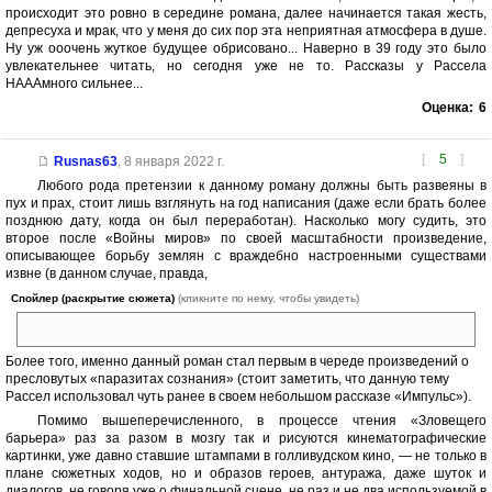
происходит это ровно в середине романа, далее начинается такая жесть,
депресуха и мрак, что у меня до сих пор эта неприятная атмосфера в душе.
Ну уж ооочень жуткое будущее обрисовано... Наверно в 39 году это было
увлекательнее читать, но сегодня уже не то. Рассказы у Рассела
НАААмного сильнее...
Оценка:
6
[
5
]
Rusnas63
,
8 января 2022 г.
Любого рода претензии к данному роману должны быть развеяны в
пух и прах, стоит лишь взглянуть на год написания (даже если брать более
позднюю дату, когда он был переработан). Насколько могу судить, это
второе после «Войны миров» по своей масштабности произведение,
описывающее борьбу землян с враждебно настроенными существами
извне (в данном случае, правда,
Спойлер (раскрытие сюжета)
(кликните по нему, чтобы увидеть)
исконные хозяева Земли как раз таки вовсе не человечество).
Более того, именно данный роман стал первым в череде произведений о
пресловутых «паразитах сознания» (стоит заметить, что данную тему
Рассел использовал чуть ранее в своем небольшом рассказе «Импульс»).
Помимо вышеперечисленного, в процессе чтения «Зловещего
барьера» раз за разом в мозгу так и рисуются кинематографические
картинки, уже давно ставшие штампами в голливудском кино, — не только в
плане сюжетных ходов, но и образов героев, антуража, даже шуток и
диалогов, не говоря уже о финальной сцене, не раз и не два используемой в