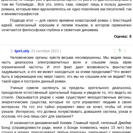
том же Голливуде... Всё это, опять таки, говорит лишь в пользу данного
романа, которым явно вдохновлялось не одно поколение как писателей, так
и кинематографистов.
Подводя итог — для своего времени новаторский роман с блестящей
идеей, написанный хорошим и легким языком, в котором гармонично
сочетаются философская глубина и сюжетная динамика.
Оценка:
8
[
5
]
IgorLutiy
,
23 октября 2021 г.
Человеческие органы чувств весьма несовершенны. Мы видим лишь
часть диапазона электромагнитных волн и слышим лишь звуки
ограниченной частоты. И этот факт дает возможность фантастам
задумываться, а что же может находиться за этими пределами? Что может
быть в окружающем нас мире такого, что мы не слышим или не видим? На
такой идее и построен данный роман.
Ученые сумели заглянуть за пределы зрительного диапазона,
преодолели естественный зрительный барьер и увидели то, что видеть не
стоило. Оказывается рядом с нами существуют могущественные витоны,
энергетические существа, которые по сути управляют людьми в своих
интересах. Но тот, кто тайно управляет явно не хочет, чтобы об этом
узнали. Интересно, что должна почувствовать домашняя скотина, узнав и
осознав, что она лишь скот для заклания?
И начинается динамический боевик. Главный герой, типичный Джеймс
Бонд (справедливости ради, книги о Бонде появились через 15 лет) без
страха и упрека, преодолевает любые преграды, заигрывает с девушками,