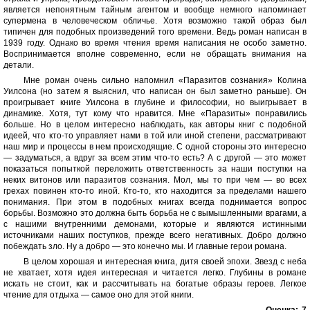
является непонятным тайным агентом и вообще немного напоминает
супермена в человеческом обличье. Хотя возможно такой образ был
типичен для подобных произведений того времени. Ведь роман написан в
1939 году. Однако во время чтения время написания не особо заметно.
Воспринимается вполне современно, если не обращать внимания на
детали.
Мне роман очень сильно напомнил «Паразитов сознания» Колина
Уилсона (но затем я выяснил, что написан он был заметно раньше). Он
проигрывает книге Уилсона в глубине и философии, но выигрывает в
динамике. Хотя, тут кому что нравится. Мне «Паразиты» понравились
больше. Но в целом интересно наблюдать, как авторы книг с подобной
идеей, что кто-то управляет нами в той или иной степени, рассматривают
наш мир и процессы в нем происходящие. С одной стороны это интересно
— задуматься, а вдруг за всем этим что-то есть? А с другой — это может
показаться попыткой переложить ответственность за наши поступки на
неких витонов или паразитов сознания. Мол, мы то при чем — во всех
грехах повинен кто-то иной. Кто-то, кто находится за пределами нашего
понимания. При этом в подобных книгах всегда поднимается вопрос
борьбы. Возможно это должна быть борьба не с вымышленными врагами, а
с нашими внутренними демонами, которые и являются истинными
источниками наших поступков, прежде всего негативных. Добро должно
побеждать зло. Ну а добро — это конечно мы. И главные герои романа.
В целом хорошая и интересная книга, дитя своей эпохи. Звезд с неба
не хватает, хотя идея интересная и читается легко. Глубины в романе
искать не стоит, как и рассчитывать на богатые образы героев. Легкое
чтение для отдыха — самое оно для этой книги.