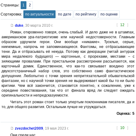
Страницы:
1
2
Сортировка:
по актуальности
по дате
по рейтингу
по оценке
[
12
]
duke
,
30 марта 2010 г.
Роман, откровенно говоря, очень слабый. И дело даже не в штампах,
американском ура-патриотизме или научной недостоверности. Главным
образом удручили герои. Они вообще «никакие». Тусклые, серые,
никчемные, напрочь не запоминающиеся. Фантомы, не отбрасывающие
тени. Да и отбрасывать её некуда. Потому как декорации (читай антураж
мира недалекого будущего) — картонные, с прорехами, местами – с
зияющими провалами. При пристальном рассмотрении рассыпаются, как
карточный домик. Единственное, что как-то связывает воедино этот
двухсотстраничный набор слов, это собственно само фантастическое
допущение. Любопытно с точки зрения непритязательной обывательской
фантазии, но с научной точки зрения не выдерживает какой бы то ни было
критики. Чем всё закончится, становится понятно, к сожалению, уже к
середине повествования, так что от финала вряд ли следует ожидать
оригинальности и непредсказуемости.
Читать этот роман стоит только упертым поклонникам писателя, да и
то, для общего развития. Остальным лучше не утруждаться.
Оценка:
5
[
10
]
zvezdochet2009
,
19 мая 2023 г.
Они среди нас.