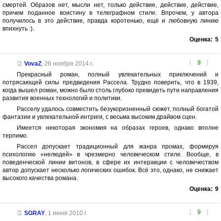
смертей. Образов нет, мысли нет, только действие, действие, действие,
причем поданное воистину в телеграфном стиле. Впрочем, у автора
получилось в это действие, правда коротенько, ещё и любовную линию
впихнуть :).
Оценка:
5
[
9
]
VovaZ
,
26 ноября 2014 г.
Прекрасный роман, полный увлекательных приключений и
потрясающей силы предвидения Рассела. Трудно поверить, что в 1939,
когда вышел роман, можно было столь глубоко превидеть пути направления
развития военных технологий и политики.
Расселу удалось совместить безукоризненный сюжет, полный богатой
фантазии и увлекательной интриги, с весьма высоким драйвом сцен.
Имеется некоторая экономия на образах героев, однако вполне
терпимо.
Рассел допускает традиционный для жанра промах, формируя
психологию «нелюдей» в чрезмерно человеческом стиле. Вообще, в
поведенческой линии витонов, в сфере их интеракции с человечеством
автор допускает несколько логических ошибок. Всё это, однако, не снижает
высокого качества романа.
Оценка:
9
[
9
]
SGRAY
,
1 июня 2010 г.