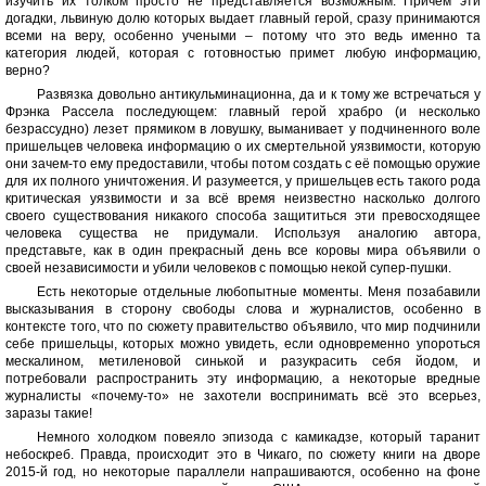
изучить их толком просто не представляется возможным. Причем эти
догадки, львиную долю которых выдает главный герой, сразу принимаются
всеми на веру, особенно учеными – потому что это ведь именно та
категория людей, которая с готовностью примет любую информацию,
верно?
Развязка довольно антикульминационна, да и к тому же встречаться у
Фрэнка Рассела последующем: главный герой храбро (и несколько
безрассудно) лезет прямиком в ловушку, выманивает у подчиненного воле
пришельцев человека информацию о их смертельной уязвимости, которую
они зачем-то ему предоставили, чтобы потом создать с её помощью оружие
для их полного уничтожения. И разумеется, у пришельцев есть такого рода
критическая уязвимости и за всё время неизвестно насколько долгого
своего существования никакого способа защититься эти превосходящее
человека существа не придумали. Используя аналогию автора,
представьте, как в один прекрасный день все коровы мира объявили о
своей независимости и убили человеков с помощью некой супер-пушки.
Есть некоторые отдельные любопытные моменты. Меня позабавили
высказывания в сторону свободы слова и журналистов, особенно в
контексте того, что по сюжету правительство объявило, что мир подчинили
себе пришельцы, которых можно увидеть, если одновременно упороться
мескалином, метиленовой синькой и разукрасить себя йодом, и
потребовали распространить эту информацию, а некоторые вредные
журналисты «почему-то» не захотели воспринимать всё это всерьез,
заразы такие!
Немного холодком повеяло эпизода с камикадзе, который таранит
небоскреб. Правда, происходит это в Чикаго, по сюжету книги на дворе
2015-й год, но некоторые параллели напрашиваются, особенно на фоне