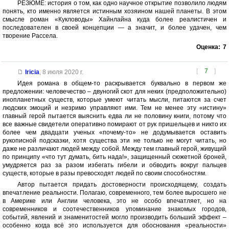
РЕЗЮМЕ: история о том, как одно научное открытие позволило людям
понять, кто именно является истинным хозяином нашей планеты. В этом
смысле роман «Кукловоды» Хайнлайна куда более реалистичен и
последователен в своей концепции — а значит, и более удачен, чем
творение Рассела.
Оценка:
7
[
7
]
Iricia
,
8 июля 2020 г.
Идея романа в общем-то раскрывается буквально в первом же
предложении: человечество – двуногий скот для неких (предположительно)
инопланетных существ, которые умеют читать мысли, питаются за счет
людских эмоций и незримо управляют ими. Тем не менее эту «истину»
главный герой пытается выяснить едва ли не половину книги, потому что
все важные свидетели оперативно помирают от рук пришельцев и никто их
более чем двадцати ученых «почему-то» не додумывается оставить
рукописной подсказки, хотя существа эти не только не могут читать, но
даже не различают людей между собой. Между тем главный герой, живущий
по принципу «что тут думать, бить нада!», защищенный сюжетной броней,
умудряется раз за разом избегать гибели и обводить вокруг пальцев
существ, которые в разы превосходят людей по своим способностям.
Автор пытается придать достоверности происходящему, создать
впечатление реальности. Полагаю, современного, тем более выросшего не
в Америке или Англии человека, это не особо впечатляет, но на
современников и соотечественников упоминание знакомых городов,
событий, явлений и знаменитостей могло производить больший эффект –
особенно когда всё это используется для обоснования «реальности»