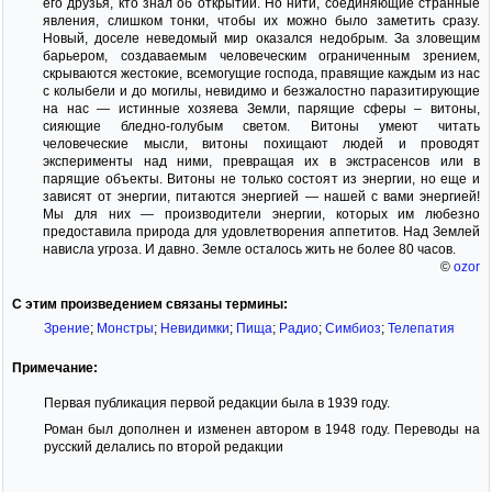
его друзья, кто знал об открытии. Но нити, соединяющие странные
явления, слишком тонки, чтобы их можно было заметить сразу.
Новый, доселе неведомый мир оказался недобрым. За зловещим
барьером, создаваемым человеческим ограниченным зрением,
скрываются жестокие, всемогущие господа, правящие каждым из нас
с колыбели и до могилы, невидимо и безжалостно паразитирующие
на нас — истинные хозяева Земли, парящие сферы – витоны,
сияющие бледно-голубым светом. Витоны умеют читать
человеческие мысли, витоны похищают людей и проводят
эксперименты над ними, превращая их в экстрасенсов или в
парящие объекты. Витоны не только состоят из энергии, но еще и
зависят от энергии, питаются энергией — нашей с вами энергией!
Мы для них — производители энергии, которых им любезно
предоставила природа для удовлетворения аппетитов. Над Землей
нависла угроза. И давно. Земле осталось жить не более 80 часов.
©
ozor
С этим произведением связаны термины:
Зрение
;
Монстры
;
Невидимки
;
Пища
;
Радио
;
Симбиоз
;
Телепатия
Примечание:
Первая публикация первой редакции была в 1939 году.
Роман был дополнен и изменен автором в 1948 году. Переводы на
русский делались по второй редакции