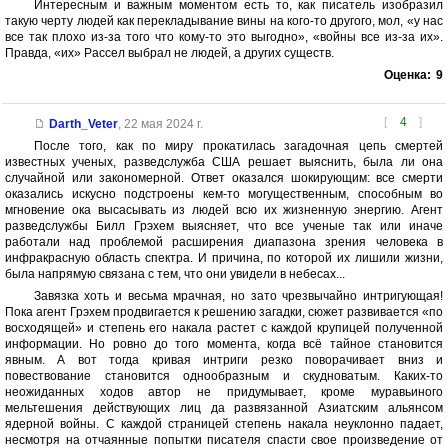
Интересным и важным моментом есть то, как писатель изобразил
такую черту людей как перекладывание вины на кого-то другого, мол, «у нас
все так плохо из-за того что кому-то это выгодно», «войны все из-за их».
Правда, «их» Рассел выбрал не людей, а других существ.
Оценка:
9
[
4
]
Darth_Veter
,
22 мая 2024 г.
После того, как по миру прокатилась загадочная цепь смертей
известных ученых, разведслужба США решает выяснить, была ли она
случайной или закономерной. Ответ оказался шокирующим: все смерти
оказались искусно подстроены кем-то могущественным, способным во
мгновение ока высасывать из людей всю их жизненную энергию. Агент
разведслужбы Билл Грэхем выясняет, что все ученые так или иначе
работали над проблемой расширения диапазона зрения человека в
инфракрасную область спектра. И причина, по которой их лишили жизни,
была напрямую связана с тем, что они увидели в небесах...
Завязка хоть и весьма мрачная, но зато чрезвычайно интригующая!
Пока агент Грэхем продвигается к решению загадки, сюжет развивается «по
восходящей» и степень его накала растет с каждой крупицей полученной
информации. Но ровно до того момента, когда всё тайное становится
явным. А вот тогда кривая интриги резко поворачивает вниз и
повествование становится однообразным и скудноватым. Каких-то
неожиданных ходов автор не придумывает, кроме муравьиного
мельтешения действующих лиц да развязанной Азиатским альянсом
ядерной войны. С каждой страницей степень накала неуклонно падает,
несмотря на отчаянные попытки писателя спасти свое произведение от