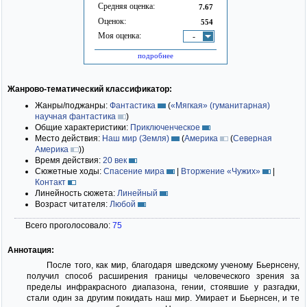
Средняя оценка:
7.67
Оценок:
554
Моя оценка:
-
подробнее
Жанрово-тематический классификатор:
Жанры/поджанры:
Фантастика
(
«Мягкая» (гуманитарная)
научная фантастика
)
Общие характеристики:
Приключенческое
Место действия:
Наш мир (Земля)
(
Америка
(
Северная
Америка
)
)
Время действия:
20 век
Сюжетные ходы:
Спасение мира
|
Вторжение «Чужих»
|
Контакт
Линейность сюжета:
Линейный
Возраст читателя:
Любой
Всего проголосовало:
75
Аннотация:
После того, как мир, благодаря шведскому ученому Бьернсену,
получил способ расширения границы человеческого зрения за
пределы инфракрасного диапазона, гении, стоявшие у разгадки,
стали один за другим покидать наш мир. Умирает и Бьернсен, и те