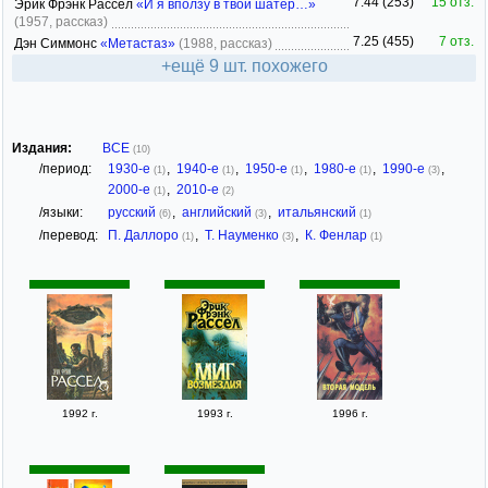
7.44 (253)
15 отз.
Эрик Фрэнк Рассел
«И я вползу в твой шатёр…»
(1957, рассказ)
7.25 (455)
7 отз.
Дэн Симмонс
«Метастаз»
(1988, рассказ)
+ещё 9 шт. похожего
Издания:
ВСЕ
(10)
/период:
1930-е
,
1940-е
,
1950-е
,
1980-е
,
1990-е
,
(1)
(1)
(1)
(1)
(3)
2000-е
,
2010-е
(1)
(2)
/языки:
русский
,
английский
,
итальянский
(6)
(3)
(1)
/перевод:
П. Даллоро
,
Т. Науменко
,
К. Фенлар
(1)
(3)
(1)
1992 г.
1993 г.
1996 г.