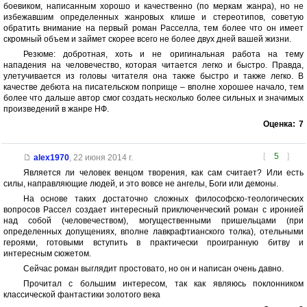
боевиком, написанным хорошо и качественно (по меркам жанра), но не
избежавшим определенных жанровых клише и стереотипов, советую
обратить внимание на первый роман Расселла, тем более что он имеет
скромный объем и займет скорее всего не более двух дней вашей жизни.
Резюме: добротная, хоть и не оригинальная работа на тему
нападения на человечество, которая читается легко и быстро. Правда,
улетучивается из головы читателя она также быстро и также легко. В
качестве дебюта на писательском поприще – вполне хорошее начало, тем
более что дальше автор смог создать несколько более сильных и значимых
произведений в жанре НФ.
Оценка:
7
[
5
]
alex1970
,
22 июня 2014 г.
Является ли человек венцом творения, как сам считает? Или есть
силы, направляющие людей, и это вовсе не ангелы, Боги или демоны.
На основе таких достаточно сложных философско-теологических
вопросов Рассел создает интересный приключенческий роман с иронией
над собой (человечеством), могущественными пришельцами (при
определенных допущениях, вполне лавкрафтианского толка), отельными
героями, готовыми вступить в практически проигранную битву и
интересным сюжетом.
Сейчас роман выглядит простовато, но он и написан очень давно.
Прочитал с большим интересом, так как являюсь поклонником
классической фантастики золотого века