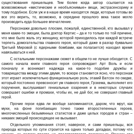
существования пришельцев. Тем более когда автор ссылается на
всевозможные «мистические и необъяснимые» вещи, экстрасенсорику и
тому подобное. Если уж и в наше время находятся люди, которые готовы во
все это верить, то, возможно, в середине прошлого века такое могло
производить куда большее впечатление.
Персонажи довольно плоские, пожалуй, единственной, кто вызывал у
меня какие-то эмоции, была доктор Кертис – да и то только по той причине,
что мне было жаль эту женщину, которой приходилось при каждой встрече
терпеть домогательства главного героя, который даже в разгар буквально
Третьей Мировой (с ядерными бомбами, как полагается) находил время
навязываться к ней.
С остальными персонажами сюжет в общем-то не лучше обходится. С
самого начала книги главного героя сопровождает Арт Воль и если
поначалу и возникает надежда на какое-то подобие дружбы и
товарищества между этими двумя, то вскоре становится ясно, что персонаж
этот играет исключительно функциональную роль: этакий Ватсон по скидке,
который постоянно превозносит ум главного героя, Грэхема, выполняет его
поручения, выслушивает гениальные озарения и в некоторых случаях
совершает ошибки и промахи, чтобы их, не дай бог, не совершил главный
герой.
Прочие герои едва ли вообще запоминаются, даром, что мрут, как
мухи, на фоне погибающих точно также второстепенных героев,
многочисленных безымянных статистов и даже целых городов и стран –
никаких эмоций происходящее не вызывает.
Отдельного упоминания стоят, наверное, и сами пришельцы, вся
природа которых по сути строится на одних только догадках, потому что