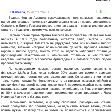
Оценка:
7
[
5
]
Kabasha
,
15 марта 2020 г.
Бедная, бедная Америка, сокрушающаяся под натиском неведомых
ранее сил, страдает также как и другие страны мира от нашествия витонов.
Однако для Билла Грэхема первостепенная задача – спасти именно свою
страну от бедствия и потому уже всех остальных.
Первый роман Эрика Фрэнка Рассела по прошествии 80 лет (он был
написан в 1939 году) по-прежнему читается легко, быстро и, что
называется, с жаром. Писатель не утруждает себя объяснением многих
моментов, включая историю возникновения существ, прошлое главных
героев и многое другое, вместо этого он вдоволь наполняет страницы
произведения качественным и описанием страшных и масштабных
бедствий, настоящего вселенского Армагеддона и попыток горстки людей
противостоять этому.
По современным меркам, роман, наверное, можно сравнить с
фильмами Майкла Бэя, когда добрые 90% экранного времени зрителя
потчуют хорошо поставленными экшен-сценами. Со страниц книги точно
также льется кажущийся бесконечным поток взрывов, массовых убийств и
прочих бед и напастей на род человеческий, перемежающийся попытками
разгадать загадки пришельцев и наконец-то победить их. Будь это фильмом
из 80-х в качестве главного героя несомненно стоит представить Чака
Норриса. Чак точно бы спас всех.
Несомненно, читателю, ищущему спокойное, размеренное чтение
стоит пропустить это произведение, но ведь стили всякие важны, стили
всякие нужны, поэтому тем, ко хотел бы познакомиться с залихватским