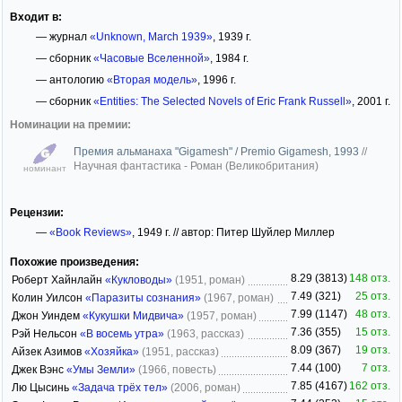
Входит в:
— журнал
«Unknown, March 1939»
, 1939 г.
— сборник
«Часовые Вселенной»
, 1984 г.
— антологию
«Вторая модель»
, 1996 г.
— сборник
«Entities: The Selected Novels of Eric Frank Russell»
, 2001 г.
Номинации на премии:
Премия альманаха "Gigamesh" / Premio Gigamesh, 1993
//
Научная фантастика - Роман (Великобритания)
номинант
Рецензии:
—
«Book Reviews»
, 1949 г. // автор: Питер Шуйлер Миллер
Похожие произведения:
8.29 (3813)
148 отз.
Роберт Хайнлайн
«Кукловоды»
(1951, роман)
7.49 (321)
25 отз.
Колин Уилсон
«Паразиты сознания»
(1967, роман)
7.99 (1147)
48 отз.
Джон Уиндем
«Кукушки Мидвича»
(1957, роман)
7.36 (355)
15 отз.
Рэй Нельсон
«В восемь утра»
(1963, рассказ)
8.09 (367)
19 отз.
Айзек Азимов
«Хозяйка»
(1951, рассказ)
7.44 (100)
7 отз.
Джек Вэнс
«Умы Земли»
(1966, повесть)
7.85 (4167)
162 отз.
Лю Цысинь
«Задача трёх тел»
(2006, роман)