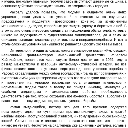
и нуара, поскольку главными героями здесь выступают циничные сыщики, а
основное действие происходит в пыльных американских городах.
Расселу удалось показать, что людьми в общем-то очень легко
управлять, если делать это умело. Человеческая масса внушаема,
предсказуема и поддается «дрессировке», конечно, за исключением
меньшинства индивидов, способных разглядеть угрозу и бороться с ней. В
этом плане очень интересно следить за психологией обывателей, которые
ничего не подозревают о существовании манипуляторов, да и само их
описание выглядит слишком удивительным и неправдоподобным. И вот в
столь сложных условиях меньшинство решается бросить хозяевам вызов.
Интересно, что один из самых ярких в этом ключе роман «Кукловоды»,
написанный гранд-мастером американской фантастики Робертом
Хайнлайном, появляется лишь спустя более десяти лет, в 1951 году, в
разгар маккартизма и всеобщей антикоммунистической истерии, но все
фишки незаметного присутствия сверх-расы до него успешно опробовал
Рассел: стравливание между собой государств, игра на их противоречиях и
имперских амбициях (интересная идея, что все эти лозунги покорения мира
и претензии на мировое господство есть внушение кукловодов и
нормальным людям такое в голову не придет никогда), манипуляция
слабыми индивидами и эмоциональное рабство, необходимость
действовать скрытно, чтобы сохранить возможность бороться, абсолютная
власть витонов над людьми, подпольные условия борьбы.
Роман выдающийся, потому что для того времени содержал
новаторскую идею, по сути прямо противоположную схеме открытой
«войны миров», постулированной Уэллсом, и к тому времени обсосанной до
костей. Схема проста и элегантна: они захватят нас незаметно, никто
ничего не узнает. Несмотря на ряд теперь уже архаичных деталей, вольные