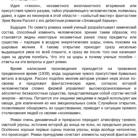
Идея «тихого», незаметного инопланетного вторжения или
присутствия чужого разума, тайно управляющего человечеством, появилась
давно, и один из пионеров в этой области – «забытый мастер» фантастики
Эрик Фрэнк Рассел с его дебютным романом «Зловещий барьер».
Будущее. По сюжету романа некий ученый разрабатывает химический
состав, способный изменить человеческое зрение таким образом, что
становятся видны некоторые незаметные ранее глазу предметы или
существа – парящие в воздухе энергетические шары, очень похожие на
шаровые молнии. К такому открытию приходит сразу несколько
выдающихся умов по всей планете, и сразу же после того они начинают
один за другим погибать. Что это за шары и почему ученые погибли –
ответы на эти вопросы и дает роман.
Время написания произведения приходится на тревожное
предвоенное время (1939), когда ощущение чужого присутствия буквально
витало в воздухе. Рассел подобно многим авторам уловил нерв эпохи по-
своему и предложил фантастическую идею, согласно которой
человечеством словно фермой управляют высокоорганизованные и
абсолютно безжалостные существа, представляющие собой сгустки чистой
энергии – витоны. Питаются эти хищники эмоциями и людей используют как
овощи, для извлечения из них эмоциональных соков. Случайное открытие,
позволившее обнаружить их существование, приводит к ситуации прямого
столкновения людей со своими «хозяевами».
Роман очень динамичный и прекрасно передает атмосферу тревоги,
смутной угрозы, источник которой до конца не ясен, но предельно реален.
Особенно хороши первые сцены поиска угрозы, когда вообще непонятно,
что происходит. Роман причудливо сочетает элементы научной фантастики