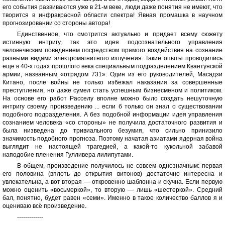
его события развиваются уже в 21-м веке, люди даже понятия не имеют, что
творится в инфракрасной области спектра! Явная промашка в научном
прогнозировании со стороны автора!
Единственное, что смотрится актуально и придает всему сюжету
истинную интригу, так это идея подсознательного управления
человеческим поведением посредством прямого воздействия на сознание
разными видами электромагнитного излучения. Такие опыты проводились
еще в 40-х годах прошлого века специальным подразделением Квантунской
армии, названным «отрядом 731». Один из его руководителей, Масадзи
Китано, после войны не только избежал наказания за совершенные
преступления, но даже сумел стать успешным бизнесменом и политиком.
На основе его работ Расселу вполне можно было создать нешуточную
интригу своему произведению ... если б только он знал о существовании
подобного подразделения. А без подобной информации идея управления
сознанием человека «со стороны» не получила достаточного развития и
была низведена до тривиального безумия, что сильно принизило
значимость подобного прогноза. Поэтому начатая азиатами ядерная война
выглядит не настоящей трагедией, а какой-то кукольной забавой
наподобие пленения Гулливера лилипутами.
В общем, произведение получилось не совсем однозначным: первая
его половина (вплоть до открытия витонов) достаточно интересна и
увлекательна, а вот вторая — откровенно шаблонна и скучна. Если первую
можно оценить «восьмеркой», то вторую — лишь «шестеркой». Средний
бал, понятно, будет равен «семи». Именно в такое количество баллов я и
оцениваю всё произведение.
-------------