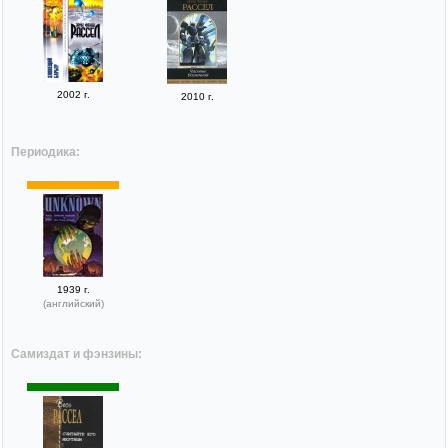
2002 г.
2010 г.
Периодика:
1939 г.
(английский)
Самиздат и фэнзины: