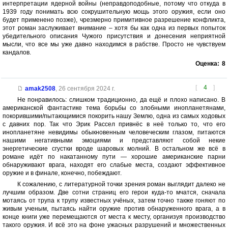
интерпретации ядерной войны (неправдоподобные, потому что откуда в
1939 году понимать всю сокрушительную мощь этого оружия, если оно
будет применено позже), чрезмерно примитивное разрешение конфликта,
этот роман заслуживает внимание – хотя бы как одна из первых попыток
убедительного описания Чужого присутствия и донесения неприятной
мысли, что все мы уже давно находимся в рабстве. Просто не чувствуем
кандалов.
Оценка:
8
[
4
]
amak2508
,
26 сентября 2024 г.
Не понравилось: слишком традиционно, да ещё и плохо написано. В
американской фантастике тема борьбы со злобными инопланетянами,
покорившими/пытающимися покорить нашу Землю, одна из самых ходовых
с давних пор. Так что Эрик Рассел привнёс в неё только то, что его
инопланетяне невидимы обыкновенным человеческим глазом, питаются
нашими негативными эмоциями и представляют собой некие
энергетические сгустки вроде шаровых молний. В остальном же всё в
романе идёт по накатанному пути — хорошие американские парни
обнаруживают врага, находят его слабые места, создают эффективное
оружие и в финале, конечно, побеждают.
К сожалению, с литературной точки зрения роман выглядит далеко не
лучшим образом. Две сотни страниц его герои куда-то мчатся, сначала
мотаясь от трупа к трупу известных учёных, затем точно также гоняют по
живым ученым, пытаясь найти оружие против обнаруженного врага, а в
конце книги уже перемещаются от места к месту, организуя производство
такого оружия. И всё это на фоне ужасных разрушений и множественных