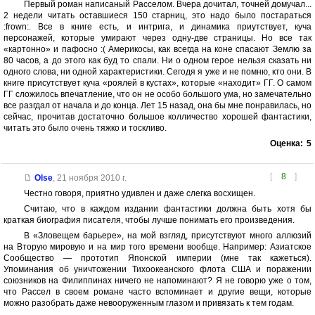
Первый роман написаный Расселом. Вчера дочитал, точней домучал...
2 недели читать оставшиеся 150 старниц, это надо было постараться
:frown:. Все в книге есть, и интрига, и динамика приутствует, куча
персонажей, которые умирают через одну-две страницы. Но все так
«картонно» и пафосно :( Америкосы, как всегда на коне спасают Землю за
80 часов, а до этого как буд то спали. Ни о одном герое нельзя сказать ни
одного слова, ни одной характеристики. Сегодя я уже и не помню, кто они. В
книге присутствует куча «роялей в кустах», которые «находит» ГГ. О самом
ГГ сложилось впечатление, что он не особо большого ума, но замечательно
все разгдал от начала и до конца. Лет 15 назад, она бы мне понравилась, но
сейчас, прочитав достаточно большое колличество хорошей фантастики,
читать это было очень тяжко и тоскливо.
Оценка:
5
[
8
]
Olse
,
21 ноября 2010 г.
Честно говоря, приятно удивлен и даже слегка восхищен.
Считаю, что в каждом издании фантастики должна быть хотя бы
краткая биография писателя, чтобы лучше понимать его произведения.
В «Зловещем барьере», на мой взгляд, присутствуют много аллюзий
на Вторую мировую и на мир того времени вообще. Например: Азиатское
Сообщество — прототип Японской империи (мне так кажеться).
Упоминания об уничтожении Тихоокеанского флота США и поражении
союзников на Филиппинах ничего не напоминают? Я не говорю уже о том,
что Рассел в своем романе часто вспоминает и другие вещи, которые
можно разобрать даже невооруженным глазом и привязать к тем годам.