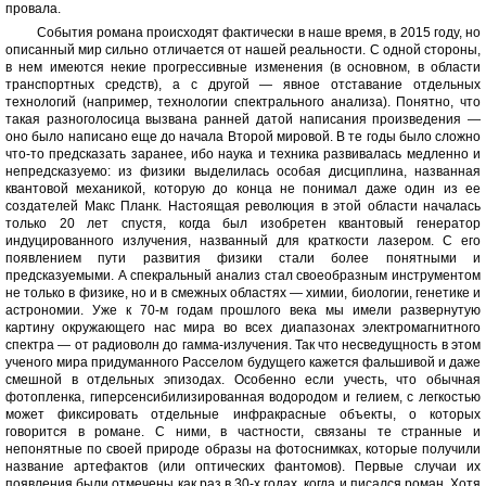
провала.
События романа происходят фактически в наше время, в 2015 году, но
описанный мир сильно отличается от нашей реальности. С одной стороны,
в нем имеются некие прогрессивные изменения (в основном, в области
транспортных средств), а с другой — явное отставание отдельных
технологий (например, технологии спектрального анализа). Понятно, что
такая разноголосица вызвана ранней датой написания произведения —
оно было написано еще до начала Второй мировой. В те годы было сложно
что-то предсказать заранее, ибо наука и техника развивалась медленно и
непредсказуемо: из физики выделилась особая дисциплина, названная
квантовой механикой, которую до конца не понимал даже один из ее
создателей Макс Планк. Настоящая революция в этой области началась
только 20 лет спустя, когда был изобретен квантовый генератор
индуцированного излучения, названный для краткости лазером. С его
появлением пути развития физики стали более понятными и
предсказуемыми. А спекральный анализ стал своеобразным инструментом
не только в физике, но и в смежных областях — химии, биологии, генетике и
астрономии. Уже к 70-м годам прошлого века мы имели развернутую
картину окружающего нас мира во всех диапазонах электромагнитного
спектра — от радиоволн до гамма-излучения. Так что несведущность в этом
ученого мира придуманного Расселом будущего кажется фальшивой и даже
смешной в отдельных эпизодах. Особенно если учесть, что обычная
фотопленка, гиперсенсибилизированная водородом и гелием, с легкостью
может фиксировать отдельные инфракрасные объекты, о которых
говорится в романе. С ними, в частности, связаны те странные и
непонятные по своей природе образы на фотоснимках, которые получили
название артефактов (или оптических фантомов). Первые случаи их
появления были отмечены как раз в 30-х годах, когда и писался роман. Хотя