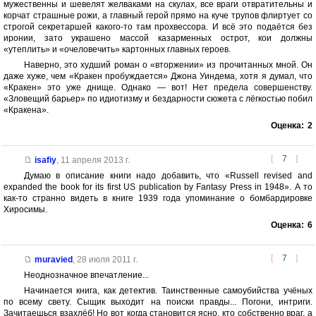
мужественны и шевелят желваками на скулах, все враги отвратительны и
корчат страшные рожи, а главный герой прямо на куче трупов флиртует со
строгой секретаршей какого-то там прохвессора. И всё это подаётся без
иронии, зато украшено массой казарменных острот, кои должны
«утеплить» и «очеловечить» картонных главных героев.
Наверно, это худший роман о «вторжении» из прочитанных мной. Он
даже хуже, чем «Кракен пробуждается» Джона Уиндема, хотя я думал, что
«Кракен» это уже днище. Однако — вот! Нет предела совершенству.
«Зловещий барьер» по идиотизму и бездарности сюжета с лёгкостью побил
«Кракена».
Оценка:
2
[
7
]
isafiy
,
11 апреля 2013 г.
Думаю в описание книги надо добавить, что «Russell revised and
expanded the book for its first US publication by Fantasy Press in 1948». А то
как-то странно видеть в книге 1939 года упоминание о бомбардировке
Хиросимы.
Оценка:
6
[
7
]
muravied
,
28 июля 2011 г.
Неоднозначное впечатление...
Начинается книга, как детектив. Таинственные самоубийства учёных
по всему свету. Сыщик выходит на поиски правды... Погони, интриги.
Зачитаешься взахлёб! Но вот когда становится ясно, кто собственно враг, а