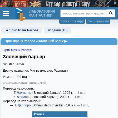
ЛАБОРАТОРИЯ
ФАНТАСТИКИ
поиск по жанру
расширенный
◄ Эрик Фрэнк Рассел
издания (10)
Эрик Фрэнк Рассел «Зловещий барьер»
Эрик Фрэнк Рассел
Зловещий барьер
Sinister Barrier
Другие названия: Миг возмездия; Расплата
Роман,
1939
год
Язык написания: английский
Перевод на русский:
—
Т. Науменко
(Зловещий барьер)
; 1992 г.
— 3 изд.
—
К. Фенлар
(Зловещий барьер)
; 2002 г.
— 1 изд.
Перевод на итальянский:
—
П. Даллоро
(Schiavi degli invisibili)
; 1982 г.
— 1 изд.
Рейтинг