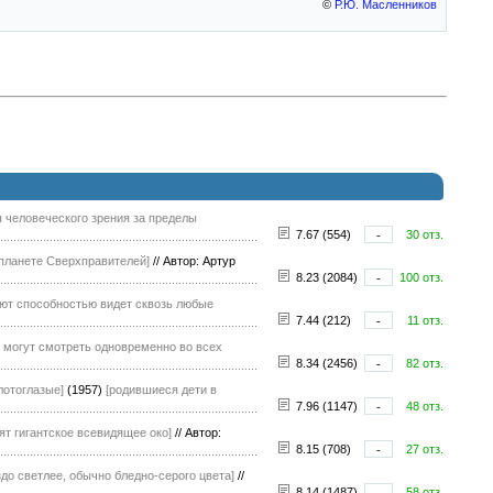
©
Р.Ю. Масленников
 человеческого зрения за пределы
7.67 (554)
-
30 отз.
 планете Сверхправителей]
//
Автор: Артур
8.23 (2084)
-
100 отз.
ют способностью видет сквозь любые
7.44 (212)
-
11 отз.
 могут смотреть одновременно во всех
8.34 (2456)
-
82 отз.
лотоглазые]
(1957)
[родившиеся дети в
7.96 (1147)
-
48 отз.
ят гигантское всевидящее око]
//
Автор:
8.15 (708)
-
27 отз.
до светлее, обычно бледно-серого цвета]
//
8.14 (1487)
-
58 отз.