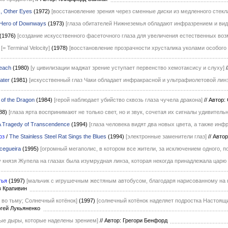
, Other Eyes
(1972)
[восстановление зрения через сменные диски из медленного стекл
Hero of Downways
(1973)
[глаза обитателей Нижнеземья обладают инфразрением и вид
(1976)
[создание искусственного фасеточного глаза для увеличения естественных воз
[= Terminal Velocity]
(1978)
[восстановление прозрачности хрусталика уколами особог
Reach
(1980)
[у цивилизации маджат зрение уступает первенство хемотаксису и слуху]
/
ater
(1981)
[искусственный глаз Чаки обладает инфракрасной и ультрафиолетовой ли
of the Dragon
(1984)
[герой наблюдает убийство сквозь глаза чучела дракона]
//
Автор:
88)
[глаза ярта воспринимают не только свет, но и звук, сочетая их сигналы удивител
 A Tragedy of Transcendence
(1994)
[глаза человека видят два новых цвета, а также ин
юз
/
The Stainless Steel Rat Sings the Blues
(1994)
[электронные заменители глаз]
//
Автор
cegueira
(1995)
[огромный мегаполис, в котором все жители, за исключением одного, п
у князя Жупела на глазах была изумрудная линза, которая некогда принадлежала цар
тья
(1997)
[мальчик с игрушечным жестяным автобусом, благодаря нарисованному на
в Крапивин
ь во тьму; Солнечный котёнок]
(1997)
[солнечный котёнок наделяет подростка Настоящи
ргей Лукьяненко
ые дыры, которые наделены зрением]
//
Автор: Грегори Бенфорд