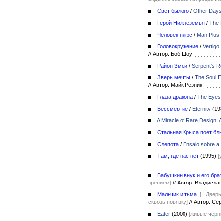
Свет былого
/
Other Days
Герой Нижнеземья
/
The 
Человек плюс
/
Man Plus
Головокружение
/
Vertigo
//
Автор: Боб Шоу
Район Змеи
/
Serpent's 
Зверь мечты
/
The Soul E
//
Автор: Майк Резник
Глаза дракона
/
The Eyes 
Бессмертие
/
Eternity
(19
A Miracle of Rare Design:
Стальная Крыса поет бл
Слепота
/
Ensaio sobre a 
Там, где нас нет
(1995)
[
Бабушкин внук и его бра
зрением]
//
Автор: Владисла
Мальчик и тьма
[= Двер
сквозь повязку]
//
Автор: Се
Eater
(2000)
[живые черн