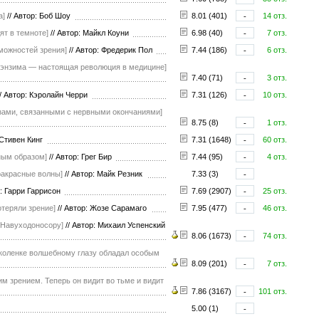
а]
//
Автор: Боб Шоу
8.01 (401)
-
14 отз.
ят в темноте]
//
Автор: Майкл Коуни
6.98 (40)
-
7 отз.
можностей зрения]
//
Автор: Фредерик Пол
7.44 (186)
-
6 отз.
о энзима — настоящая революция в медицине]
7.40 (71)
-
3 отз.
/
Автор: Кэролайн Черри
7.31 (126)
-
10 отз.
нзами, связанными с нервными окончаниями]
8.75 (8)
-
1 отз.
 Стивен Кинг
7.31 (1648)
-
60 отз.
ьным образом]
//
Автор: Грег Бир
7.44 (95)
-
4 отз.
фракрасные волны]
//
Автор: Майк Резник
7.33 (3)
-
: Гарри Гаррисон
7.69 (2907)
-
25 отз.
отеряли зрение]
//
Автор: Жозе Сарамаго
7.95 (477)
-
46 отз.
ю Навуходоносору]
//
Автор: Михаил Успенский
8.06 (1673)
-
74 отз.
 коленке волшебному глазу обладал особым
8.09 (201)
-
7 отз.
м зрением. Теперь он видит во тьме и видит
7.86 (3167)
-
101 отз.
5.00 (1)
-