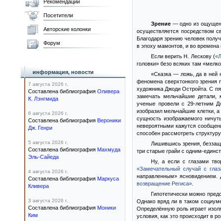
Рекомендации
Посетители
Зрение
— одно из ощущен
Авторские колонки
осуществляется посредством св
Благодаря зрению человек полу
Форум
в эпоху мамонтов, и во времена
Если верить Н. Лескову (
«
головки» безо всяких там «мелко
информация, новости
«Сказка — ложь, да в ней
феномена сверхтонкого зрения п
7 августа 2026 г.
художника Джоди Остройта. С пя
Составлена библиография
Оливера
замечать мельчайшие детали, 
К. Лэнгмида
ученые провели с 29-летним Д
изобразил мельчайшие клетки, а
6 августа 2026 г.
сущность изображаемого ничут
Составлена библиография
Вероники
невероятными кажутся сообщени
Дж. Генри
способен рассмотреть структур
5 августа 2026 г.
Лишившись зрения, беззащ
Составлена библиография
Махмуда
три старые грайи с одним-единс
Эль-Сайеда
Ну, а если с глазами тво
«Замечательный случай с глаз
4 августа 2026 г.
направленным» ясновидением. 
Составлена библиография
Маркуса
возвращение Региса»
.
Кливера
Гипотетически можно предс
3 августа 2026 г.
Однако вряд ли в таком социум
Составлена библиография
Моники
Определённую роль играет изол
Ким
условия, как это происходит в 