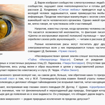
Д. Варли изобразил сообщество слепоглухонемых людей 
сообществе, ощущают свою «неполноценность» и готовы добр
рассказе Д. Холдемана
«Слепая любовь»
приводится ещё од
молодой человек задумывается, какие преимущества якобы 
информации. Проделав некоторые манипуляции с мозгом слепо
важнейшей части человеческого организма. Однако живой прим
же, мягко говоря, не чувствовала себя счастливицей.
Напротив, известны случаи, когда организму человека св
Что касается возможностей инопланетян, то фантазия писа
«Цвета он воспринимал верхней половиной туловища — прич
определял своего рода звуколокацией»
, — читаем в рассказе 
Разные космические расы могут посчитать друг дру
электромагнитных волн у них перекрываются только частич
совпадают (Д. Биленкин.
«Чужие глаза»
).
ура
«Несовершенством» зрения землян спешат воспользоват
«Тайна «Императрицы Марса»
). Слепые от рождения 
рных и эгоистичных разумных птиц (О. Ларионова.
«Чакра Кентавра»
). Отсутствие зр
Впрочем, весь уклад жизни и образ мышления в целом у представителей разных 
упает первенство хемотаксису и слуху (К. Черри.
«Район Змеи»
).
ченного зрения волнуют нас, на самом деле, больше, чем обретение каких-то призр
еский глаз»
о том, что у М.И. Голенищева-Кутузова взамен боевой утраты появил
лководец и дипломат обладал тайновидением (не вскрывая пакетов, читал находящиес
ают, воспринимая мир глазами своего поводыря (М. Дунтау, Г. Цуркин.
«Цереброви
ее значимые, чем тот феноменальный и неразгаданный дар природы, благодаря кото
ыре дня до появления их в зоне видимости. Он утверждал, что обладает даром видеть 
ловек-микроскоп» — редкие природные исключения «в пределах допуска»?