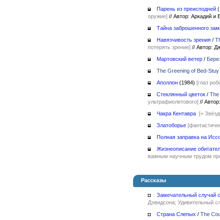
Парень из преисподней
оружие]
//
Автор: Аркадий и
Тайна заброшенного зам
Навязчивость зрения
/
Th
потерять зрение]
//
Автор: Д
Мартовский ветер
/
Бере
The Greening of Bed-Stuy
Аполлон
(1984)
[глаз ро
Стеклянный цветок
/
The
ультрафиолетового]
//
Автор:
Чакра Кентавра
[= Звёз
Златоборье
[фантастичес
Полная заправка на Исс
Жизнеописание обитател
важным научным трудом пр
Рассказы
Замечательный случай с
Дэвидсона; Удивительный сл
Страна Слепых
/
The Coun