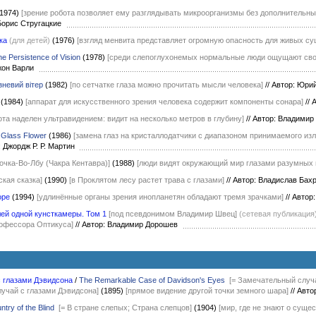
(1974)
[зрение робота позволяет ему разглядывать микроорганизмы без дополнительны
 Борис Стругацкие
ка
(для детей)
(1976)
[взгляд менвита представляет огромную опасность для живых су
e Persistence of Vision
(1978)
[среди слепоглухонемых нормальные люди ощущают сво
жон Варли
зневий вітер
(1982)
[по сетчатке глаза можно прочитать мысли человека]
//
Автор: Юри
(1984)
[аппарат для искусственного зрения человека содержит компоненты сонара]
//
А
бота наделен ультравидением: видит на несколько метров в глубину]
//
Автор: Владимир
 Glass Flower
(1986)
[замена глаз на кристаллодатчики с диапазоном принимаемого из
 Джордж Р. Р. Мартин
дочка-Во-Лбу (Чакра Кентавра)]
(1988)
[люди видят окружающий мир глазами разумных 
кая сказка]
(1990)
[в Проклятом лесу растет трава с глазами]
//
Автор: Владислав Бах
оре
(1994)
[удлинённые органы зрения инопланетян обладают тремя зрачками]
//
Автор
ей одной кунсткамеры. Том 1
[под псевдонимом Владимир Швец]
(сетевая публикация
офессора Оптикуса]
//
Автор: Владимир Дорошев
 глазами Дэвидсона
/
The Remarkable Case of Davidson's Eyes
[= Замечательный случ
учай с глазами Дэвидсона]
(1895)
[прямое видение другой точки земного шара]
//
Автор
try of the Blind
[= В стране слепых; Страна слепцов]
(1904)
[мир, где не знают о суще