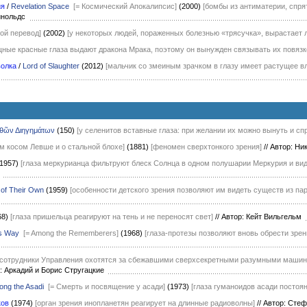
ия
/
Revelation Space
[= Космический Апокалипсис]
(2000)
[бомбы из антиматерии, спр
ейнольдс
вой перевод]
(2002)
[у некоторых людей, пораженных болезнью «трясучка», вырастает 
щные красные глаза выдают дракона Мрака, поэтому он вынужден связывать их повязк
волка
/
Lord of Slaughter
(2012)
[мальчик со змеиным зрачком в глазу имеет растущее в
θῶν Διηγημάτων
(150)
[у селенитов вставные глаза: при желании их можно вынуть и сп
ом косом Левше и о стальной блохе]
(1881)
[феномен сверхтонкого зрения]
//
Автор: Ни
(1957)
[глаза меркурианца фильтруют блеск Солнца в одном полушарии Меркурия и вид
г
 of Their Own
(1959)
[особенности детского зрения позволяют им видеть существ из па
68)
[глаза пришельца реагируют на тень и не переносят свет]
//
Автор: Кейт Вильгельм
is Way
[= Among the Rememberers]
(1968)
[глаза-протезы позволяют вновь обрести зре
[сотрудники Управления охотятся за сбежавшими сверхсекретными разумными машинам
: Аркадий и Борис Стругацкие
ong the Asadi
[= Смерть и посвящение у асади]
(1973)
[глаза гуманоидов асади постоя
ков
(1974)
[орган зрения инопланетян реагирует на длинные радиоволны]
//
Автор: Сте