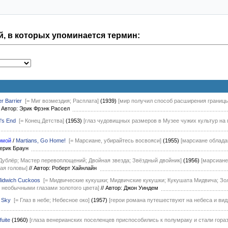
, в которых упоминается термин:
er Barrier
[= Миг возмездия; Расплата]
(1939)
[мир получил способ расширения границы
Автор: Эрик Фрэнк Рассел
's End
[= Конец Детства]
(1953)
[глаз чудовищных размеров в Музее чужих культур на
омой
/
Martians, Go Home!
[= Марсиане, убирайтесь восвояси]
(1955)
[марсиане облада
дерик Браун
 Дублёр; Мастер перевоплощений; Двойная звезда; Звёздный двойник]
(1956)
[марсиане
ая головы]
//
Автор: Роберт Хайнлайн
idwich Cuckoos
[= Мидвические кукушки; Мидвичские кукушки; Кукушата Мидвича; Зо
 необычными глазами золотого цвета]
//
Автор: Джон Уиндем
e Sky
[= Глаз в небе; Небесное око]
(1957)
[герои романа путешествуют на небеса и вид
fuite
(1960)
[глаза венерианских поселенцев приспособились к полумраку и стали гораз