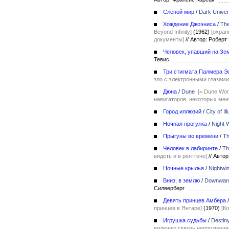
Слепой мир
/
Dark Unive
Хождение Джоэниса
/
The
Beyond Infinity]
(1962)
[охран
документы]
//
Автор: Робер
Человек, упавший на Зе
Тевис
Три стигмата Палмера Э
зло с электронными глазами
Дюна
/
Dune
[= Dune Wor
навигаторов, некоторых мен
Город иллюзий
/
City of Il
Ночная прогулка
/
Night 
Прыгуны во времени
/
Th
Человек в лабиринте
/
Th
видеть и в рентгене]
//
Автор
Ночные крылья
/
Nightwi
Вниз, в землю
/
Downward 
Силверберг
Девять принцев Амбера
принцев в Янтаре]
(1970)
[К
Игрушка судьбы
/
Destiny
видению сквозь непрозрачн