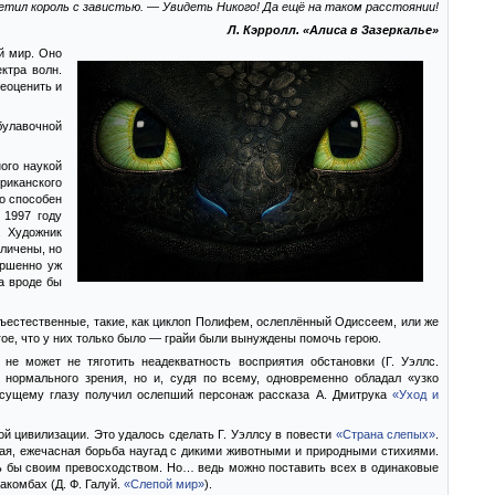
етил король с завистью. — Увидеть Никого! Да ещё на таком расстоянии!
Л. Кэрролл. «Алиса в Зазеркалье»
й мир. Оно
ктра волн.
еоценить и
 булавочной
ого наукой
риканского
то способен
 1997 году
. Художник
личены, но
ершенно уж
а вроде бы
ъестественные, такие, как циклоп Полифем, ослеплённый Одиссеем, или же
гое, что у них только было — грайи были вынуждены помочь герою.
не может не тяготить неадекватность восприятия обстановки (Г. Уэллс.
и нормального зрения, но и, судя по всему, одновременно обладал «узко
есущему глазу получил ослепший персонаж рассказа А. Дмитрука
«Уход и
й цивилизации. Это удалось сделать Г. Уэллсу в повести
«Страна слепых»
.
ная, ежечасная борьба наугад с дикими животными и природными стихиями.
ь бы своим превосходством. Но… ведь можно поставить всех в одинаковые
акомбах (Д. Ф. Галуй.
«Слепой мир»
).