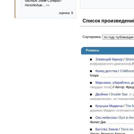
частью Эдем-Солярис-
Непобедим
...
>>
оценка: 9
Список произведений
Сортировка:
Романы
Зловещий барьер
/
Sinist
инфракрасного диапазона]
//
Конец детства
/
Childhood
Кларк
Марсиане, убирайтесь д
твердые тела]
//
Автор: Фре
Двойник
/
Double Star
[=
направлениях, не поворачив
Кукушки Мидвича
/
The M
деревне Мидвич отличаются
Око небесное
/
Eye in th
Филип Дик
Бегство Земли
/
Terre en 
Автор: Франсис Карсак