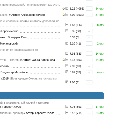
х приспособлений, но не позволяет замечать
8.22 (4086)
-
84 отз.
ществ]
//
Автор: Александр Волков
8.09 (1939)
-
37 отз.
ю «неполноценность» и готовы добровольно
7.58 (143)
-
8 отз.
й Герасименко
5.35 (38)
-
втор: Фредерик Пол
6.33 (3)
-
 Михановский
6.10 (41)
-
2 отз.
лучения от инфракрасного до
7.36 (633)
-
14 отз.
птиц — крэгов]
//
Автор: Ольга Ларионова
8.13 (693)
-
44 отз.
ревский
7.90 (10)
-
: Владимир Михайлов
6.99 (82)
-
4 отз.
)
(2019)
[Всевидящее Око является самым
7.00 (1)
-
ай; Поразительный случай с глазами
: Герберт Уэллс
7.76 (593)
-
17 отз.
ствовании зрения]
//
Автор: Герберт Уэллс
8.42 (714)
-
24 отз.