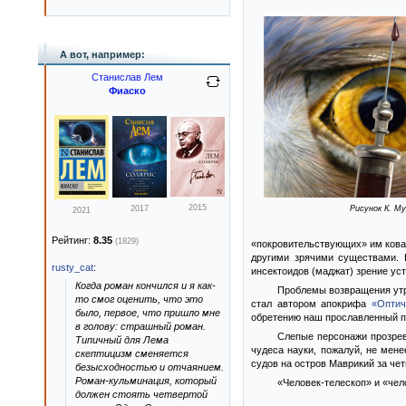
А вот, например:
Станислав Лем
Фиаско
2015
2017
Рисунок К. М
2021
Рейтинг:
8.35
(1829)
«покровительствующих» им кова
другими зрячими существами. 
rusty_cat
:
инсектоидов (маджат) зрение уст
Когда роман кончился и я как-
Проблемы возвращения утра
то смог оценить, что это
стал автором апокрифа
«Оптич
было, первое, что пришло мне
обретению наш прославленный по
в голову: страшный роман.
Слепые персонажи прозрев
Типичный для Лема
чудеса науки, пожалуй, не мен
скептицизм сменяется
судов на остров Маврикий за чет
безысходностью и отчаянием.
Роман-кульминация, который
«Человек-телескоп» и «че
должен стоять четвертой