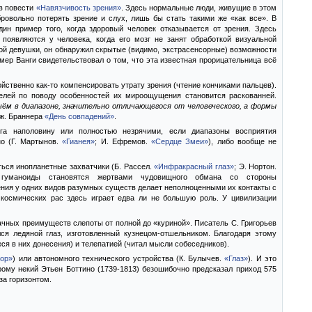
в повести
«Навязчивость зрения»
. Здесь нормальные люди, живущие в этом
овольно потерять зрение и слух, лишь бы стать такими же «как все». В
ин пример того, когда здоровый человек отказывается от зрения. Здесь
появляются у человека, когда его мозг не занят обработкой визуальной
й девушки, он обнаружил скрытые (видимо, экстрасенсорные) возможности
ер Ванги свидетельствовал о том, что эта известная прорицательница всё
ойственно как-то компенсировать утрату зрения (чтение кончиками пальцев).
телей по поводу особенностей их мироощущения становится раскованней.
ём в диапазоне, значительно отличающегося от человеческого, а формы
Дж. Браннера
«День совпадений»
.
га наполовину или полностью незрячими, если диапазоны восприятия
но (Г. Мартынов.
«Гианея»
; И. Ефремов.
«Сердце Змеи»
), либо вообще не
ься инопланетные захватчики (Б. Рассел.
«Инфракрасный глаз»
; Э. Нортон.
гуманоиды становятся жертвами чудовищного обмана со стороны
ения у одних видов разумных существ делает неполноценными их контакты с
космических рас здесь играет едва ли не большую роль. У цивилизации
ачных преимуществ слепоты от полной до «куриной». Писатель С. Григорьев
ся ледяной глаз, изготовленный кузнецом-отшельником. Благодаря этому
я в них донесения) и телепатией (читал мысли собеседников).
зор»
) или автономного технического устройства (К. Булычев.
«Глаз»
). И это
рому некий Этьен Боттино (1739-1813) безошибочно предсказал приход 575
за горизонтом.