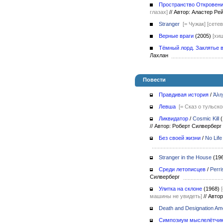
Пространство Откровен
глазах]
//
Автор: Аластер Р
Stranger
[= Чужак]
[сете
Верные враги
(2005)
[хи
Тёмный лорд. Заклятье 
Лахлан
Повести
Правдивая история
/
Ἀλη
Левша
[= Сказ о тульск
Ликвидатор
/
Cosmic Kill
//
Автор: Роберт Силвербер
Без своей жизни
/
No Life
Stranger in the House
(19
Среди летописцев
/
Perr
Силверберг
Улитка на склоне
(1968)
машины не увидеть]
//
Автор
Death and Designation Am
Симпозиум мыслелётчи