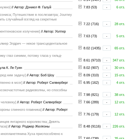
 нужно]
//
Автор: Дэниел Ф. Галуй
7.83 (53)
-
6 отз.
оэниса; Путешествие в послезавтра; Journey
ить случайный взгляд на секретные
7.22 (716)
-
28 отз.
рентгеновское излучение]
//
Автор: Уолтер
7.63 (73)
-
5 отз.
алмер Элдрич — некое трансцедентальное
8.02 (1435)
-
65 отз.
ку глаз синими, потому глаза у гильд-
8.61 (9710)
-
347 отз.
ула К. Ле Гуин
8.02 (907)
-
30 отз.
еред ним задачу]
//
Автор: Боб Шоу
8.09 (310)
-
15 отз.
твенно в мозг]
//
Автор: Роберт Силверберг
6.95 (162)
-
4 отз.
высокочастотные радиоволны, но способны
7.98 (821)
-
38 отз.
 человеку]
//
Автор: Роберт Силверберг
7.66 (289)
-
12 отз.
ороны спинного плавника]
//
Автор: Роберт
7.76 (179)
-
12 отз.
инцев янтарного королевства; Девять
лаза]
//
Автор: Роджер Желязны
8.48 (9116)
-
226 отз.
е инопланетянина Хуха приспособлено к
7.60 (738)
-
35 отз.