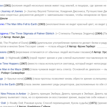
rse
(1961)
[колония людей несколько веков живет под землей, в пещерах, где зрение не
 Journey of Joenes
[= Journey Beyond Tomorrow; Хождения Джоэниса; Путешествие Дж
ники секретных документов дежурят с завязанными глазами, чтобы ненароком не брос
т Шекли
млю
/
The Man Who Fell to Earth
(1963)
[инопланетянин не видит красный цвет, но видит 
лдрича
/
The Three Stigmata of Palmer Eldritch
[= Стигматы Палмера Элдрича]
(1964)
[П
]
//
Автор: Филип Дик
ld; The Prophet of Dune]
(1965)
[длительное употребление пряности делает белки и радуж
татов и многих Бене Гессерит синие — «глаза ибада»]
//
Автор: Фрэнк Герберт
lusions
(1967)
[верелиане отличаются от обычных людей желтыми глазами]
//
Автор: Урс
Walk
[= Nightwalk]
(1967)
[герой теряет зрение и уже слепой выполняет поставленную п
e Time Hoppers
(1967)
[вместо глаза используется световод, который ведет непосредс
e Man in the Maze
(1968)
[глаза чужаков видят весь спектр. Основной их диапазон — 
: Роберт Силверберг
ngs
[= Крылья ночи]
(1969)
[глаза-протезы позволяют вновь обрести зрение ослепшему
to the Earth
(1970)
[глаза змеям заменяют ряды рецепторов, расположенные по обе ст
/
Nine Princes in Amber
[= Девять принцев Эмбера; Девять принцев в Эмбере; Девять пр
орвину выжигают глаза, но со временем он восстановил зрение, вырастив себе новые г
 Doll
[= Reality Doll; Роковая кукла; Способ перемещения; Кукла судьбы]
(1971)
[зрени
ые предметы]
//
Автор: Клиффорд Саймак