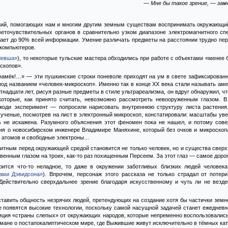
— Мне бы такое зрение, — зам
ий, помогающих нам и многим другим земным существам воспринимать окружающи
еточувствительных органов в сравнительно узком диапазоне электромагнитного спе
чает до 90% всей информации. Умение различать предметы на расстоянии трудно пер
 компьютеров.
Левша»
), то некоторые тульские мастера обходились при работе с объектами «менее
скопов».
 намёк!…» — эти пушкинские строки поневоле приходят на ум в свете зафиксированн
од названием «человек-микроскоп». Именно так в конце ХХ века стали называть аме
тнадцати лет, рисуя разные предметы в стиле ультрареализма, он вдруг обнаружил, ч
которые, как принято считать, невозможно рассмотреть невооруженным глазом. В
жоди эксперимент — попросили нарисовать внутреннюю структуру листа растения
 ученые, посмотрев на лист в электронный микроскоп, констатировали: масштабы уве
ь не искажена. Разумного объяснения этот феномен пока не нашел, и потому сов
я о новосибирском инженере Владимире Маняхине, который без очков и микроскоп
у атомов и свободные электроны…
итным перед окружающей средой становится не только человек, но и существа сверх
твенным глазом на троих, как-то раз похищенным Персеем. За этот глаз — самое доро
рится что-то неладное, то даже в окружении заботливых близких людей человека 
ами Дэвидсона»
). Впрочем, персонаж этого рассказа не только страдал от потер
Действительно сверхдальнее зрение благодаря искусственному и чуть ли не везд
тавить общность незрячих людей, претендующих на создание хотя бы частички земно
е появятся высокие технологии, поскольку самой насущной задачей станет ежеднев
яция «страны слепых» от окружающих народов, которые непременно воспользовалис
романе о постапокалиптическом мире, где Выжившие живут исключительно в тёмных кат