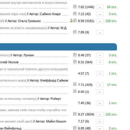
ятанные внутри имплантатов в искусственных
7.82 (1446)
-
64 отз.
лишняя пара глаз]
//
Автор: Саймон Кларк
7.12 (42)
-
3 отз.
ой]
//
Автор: Ольга Громыко
8.58 (3181)
-
139 отз.
лияние на власть предержащих]
//
Автор: М.Д.
7.89 (9)
-
рятать]
//
Автор: Лукиан
8.46 (37)
-
3 отз.
колай Лесков
8.31 (564)
-
6 отз.
ят в чернильной темноте другого полушария]
4.57 (7)
-
1 отз.
раллельного мира]
//
Автор: Клиффорд Саймак
7.71 (429)
-
17 отз.
6.00 (1)
-
ние ослепшему человеку]
//
Автор: Роберт
7.45 (36)
-
1 отз.
и, завязав себе глаза чтобы случайно эти
8.27 (3834)
-
125 отз.
нно меняют свой цвет]
//
Автор: Майкл Бишоп
7.17 (6)
-
фан Вайнфельд
6.85 (48)
-
2 отз.