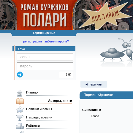
Термин Зрение
регистрация
|
забыли пароль?
вход
OK
◄ термины
Главная
Термин «Зрение»
Авторы, книги
Новинки и планы
Синонимы:
Глаза
Награды, премии
Рейтинги