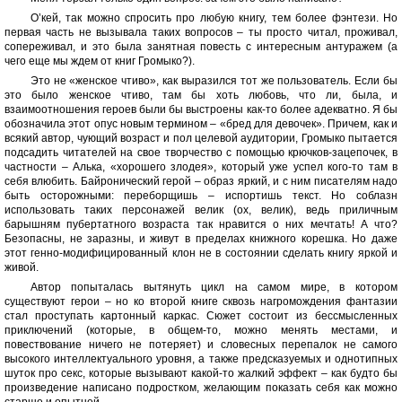
О’кей, так можно спросить про любую книгу, тем более фэнтези. Но
первая часть не вызывала таких вопросов – ты просто читал, проживал,
сопереживал, и это была занятная повесть с интересным антуражем (а
чего еще мы ждем от книг Громыко?).
Это не «женское чтиво», как выразился тот же пользователь. Если бы
это было женское чтиво, там бы хоть любовь, что ли, была, и
взаимоотношения героев были бы выстроены как-то более адекватно. Я бы
обозначила этот опус новым термином – «бред для девочек». Причем, как и
всякий автор, чующий возраст и пол целевой аудитории, Громыко пытается
подсадить читателей на свое творчество с помощью крючков-зацепочек, в
частности – Алька, «хорошего злодея», который уже успел кого-то там в
себя влюбить. Байронический герой – образ яркий, и с ним писателям надо
быть осторожными: переборщишь – испортишь текст. Но соблазн
использовать таких персонажей велик (ох, велик), ведь приличным
барышням пубертатного возраста так нравится о них мечтать! А что?
Безопасны, не заразны, и живут в пределах книжного корешка. Но даже
этот генно-модифицированный клон не в состоянии сделать книгу яркой и
живой.
Автор попыталась вытянуть цикл на самом мире, в котором
существуют герои – но ко второй книге сквозь нагромождения фантазии
стал проступать картонный каркас. Сюжет состоит из бессмысленных
приключений (которые, в общем-то, можно менять местами, и
повествование ничего не потеряет) и словесных перепалок не самого
высокого интеллектуального уровня, а также предсказуемых и однотипных
шуток про секс, которые вызывают какой-то жалкий эффект – как будто бы
произведение написано подростком, желающим показать себя как можно
старше и опытней...