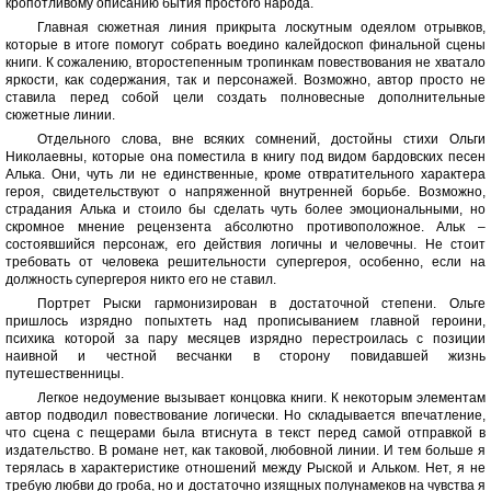
кропотливому описанию бытия простого народа.
Главная сюжетная линия прикрыта лоскутным одеялом отрывков,
которые в итоге помогут собрать воедино калейдоскоп финальной сцены
книги. К сожалению, второстепенным тропинкам повествования не хватало
яркости, как содержания, так и персонажей. Возможно, автор просто не
ставила перед собой цели создать полновесные дополнительные
сюжетные линии.
Отдельного слова, вне всяких сомнений, достойны стихи Ольги
Николаевны, которые она поместила в книгу под видом бардовских песен
Алька. Они, чуть ли не единственные, кроме отвратительного характера
героя, свидетельствуют о напряженной внутренней борьбе. Возможно,
страдания Алька и стоило бы сделать чуть более эмоциональными, но
скромное мнение рецензента абсолютно противоположное. Альк –
состоявшийся персонаж, его действия логичны и человечны. Не стоит
требовать от человека решительности супергероя, особенно, если на
должность супергероя никто его не ставил.
Портрет Рыски гармонизирован в достаточной степени. Ольге
пришлось изрядно попыхтеть над прописыванием главной героини,
психика которой за пару месяцев изрядно перестроилась с позиции
наивной и честной весчанки в сторону повидавшей жизнь
путешественницы.
Легкое недоумение вызывает концовка книги. К некоторым элементам
автор подводил повествование логически. Но складывается впечатление,
что сцена с пещерами была втиснута в текст перед самой отправкой в
издательство. В романе нет, как таковой, любовной линии. И тем больше я
терялась в характеристике отношений между Рыской и Альком. Нет, я не
требую любви до гроба, но и достаточно изящных полунамеков на чувства я