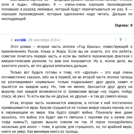
огня и льда», «Ведьмак», 9 — очень-очень хорошие произведения,
попавшие в разряд любимых, который будут перечитываться не раз, 8 —
хорошие произведения, которые однозначно надо читать. Дальше по
ниспадающей.
Оценка:
9
[
9
]
evridik
,
29 сентября 2014 г.
Этот роман – вторая часть эпопеи «Год Крысы», повествующей о
приключениях Рыски, Алька и Жара. Если вы не знаете, кто эти ребята,
советую почитать первую часть, и если вы любите героическую фэнтези с
юмористическим уклоном, то вам она понравится. Ну и, ясное дело, вы
захотите узнать, во что друзья вляпались дальше.
Только вот будьте готовы к тому, что «друзья» – это ещё очень
оптимистично сказано, ибо ни в первой, ни во второй части эпопеи троица
не разговаривает нормально: только подкалывает друг друга, хамит и
грызётся на каждом шагу. Но, тем не менее, бросается друг другу на
выручку при каждой возможности (с гримасами вроде «ну ладно, пойду,
спасу, чё уж»). То есть как бы не друзья, но друзья – и так до самого конца.
Итак, вторая часть начинается юмором, а потом к ней постепенно
примешивается мрак. Краски сгущаются не только вокруг наших героев, но и
в окружающем их мире. Как будто грядёт война. Поначалу мне даже
казалось, что война эта будет как-то связана с героями (ну а зачем они
тогда нужны?), однако вышло совсем не так. И герои понадобились
несколько для иного – тоже, в целом, для страшного, но, по крайней мере,
никто не умер. Как минимум никто из троицы.