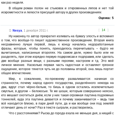
как раз неделя.
В общем роман полон не стыковок и откровенных ляпов и нет той
искрометности и легкости присущей автору в других произведениях
Оценка:
5
[
14
]
Nesya
,
1 декабря 2011 г.
Ну наконец-то автор прекратил изливать на бумагу злость и вспомнил
о том, что вообще-то пишет художественное произведение. Вторая книга
несравненно лучше первой, лишь к концу начались недоработанные
фразы, которые, чтобы понять, приходилось перечитывать – будто не
вычитанные, написанные второпях. На самом деле, нужно было или не
разделять, при этом изрядно первую подкромсав и подправив, или сделать
две вообще разные вещи, с разными героями, настроем и тд. Это моё
личное мнение. Насколько первая часть гадостная и оставляет грязное
ощущение, которое тянется чуть не до половины второй, она лишь портит
общее впечатление.
Мир, к сожалению, по-прежнему разваливается: начиная со
странности, почему народ одного государства, разделённого некогда на
два, вдруг стал чёрно-белым, то бишь в одном остались исключительно
смуглые, в другом – белокосые. Те же шоши, которым совершенно неясно,
кто мешает охотиться днём, если у них такая огромная паутина подземных
тоннелей, куда эта паутина девается и почему заканчивается – ведь там
всё находится близко, в паре дней пути, да и как вообще они под землёй
отличают день от ночи? Раз в тексте сыграли, и растворились.
Что с расстояниями? Рыска до города ехала не меньше дня, а нищий с