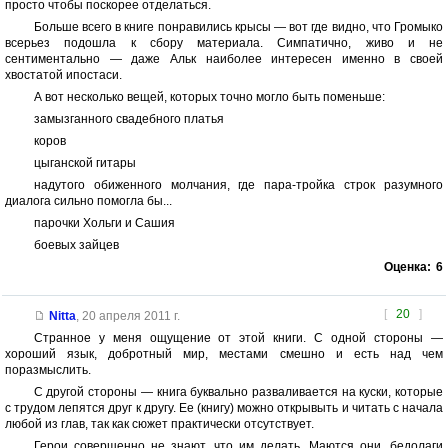
просто чтобы поскорее отделаться.
Больше всего в книге понравились крысы — вот где видно, что Громыко
всерьез подошла к сбору материала. Симпатично, живо и не
сентиментально — даже Альк наиболее интересен именно в своей
хвостатой ипостаси.
А вот несколько вещей, которых точно могло быть поменьше:
замызганного свадебного платья
коров
цыганской гитары
надутого обиженного молчания, где пара-тройка строк разумного
диалога сильно помогла бы...
парочки Хольги и Сашия
боевых зайцев
Оценка:
6
[
20
]
Nitta
,
20 апреля 2011 г.
Странное у меня ощущение от этой книги. С одной стороны —
хороший язык, добротный мир, местами смешно и есть над чем
поразмыслить.
С другой стороны — книга буквально разваливается на куски, которые
с трудом лепятся друг к другу. Ее (книгу) можно открывыть и читать с начала
любой из глав, так как сюжет практически отсутствует.
Герои совершенно не знают, что им делать. Маются они, бедолаги