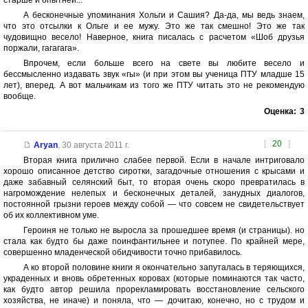
А бесконечные упоминания Хольги и Сашия? Да-да, мы ведь знаем,
что это отсылки к Ольге и ее мужу. Это же так смешно! Это же так
чудовищно весело! Наверное, книга писалась с расчетом «Шоб друзья
поржали, гагагага».
Впрочем, если больше всего на свете вы любите весело и
бессмысленно издавать звук «гы» (и при этом вы ученица ПТУ младше 15
лет), вперед. А вот мальчикам из того же ПТУ читать это не рекомендую
вообще.
Оценка:
3
[
20
]
Aryan
,
30 августа 2011 г.
Вторая книга прилично слабее первой. Если в начале интриговало
хорошо описанное детство сиротки, загадочные отношения с крысами и
даже забавный селянский быт, то вторая очень скоро превратилась в
нагромождение нелепых и бесконечных деталей, занудных диалогов,
постоянной грызни героев между собой — что совсем не свидетельствует
об их коллективном уме.
Героиня не только не выросла за прошедшее время (и страницы). но
стала как будто бы даже поинфантильнее и потупее. По крайней мере,
совершенно младенческой обидчивости точно прибавилось.
А ко второй половине книги я окончательно запуталась в теряющихся,
украденных и вновь обретенных коровах (которые поминаются так часто,
как будто автор решила прорекламировать восстановление сельского
хозяйства, не иначе) и поняла, что — дочитаю, конечно, но с трудом и