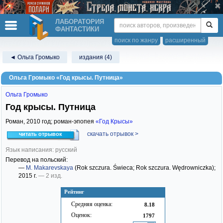
ЛАБОРАТОРИЯ
ФАНТАСТИКИ
поиск по жанру
расширенный
◄ Ольга Громыко
издания (4)
Ольга Громыко «Год крысы. Путница»
Ольга Громыко
Год крысы. Путница
Роман,
2010
год; роман-эпопея
«Год Крысы»
скачать отрывок >
читать отрывок
Язык написания: русский
Перевод на польский:
—
M. Makarevskaya
(Rok szczura. Świeca; Rok szczura. Wędrowniczka)
;
2015 г.
— 2 изд.
Рейтинг
Средняя оценка:
8.18
Оценок:
1797