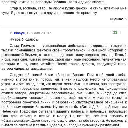
простебушечка а-ля переводы Гоблина. Но то и другое вместе…
Стар я, господа, стар. Не люблю кухню фьюжн. И стиль эклектика мне
чужд. Я для этих штук знаю другие названия. Но промолчу.
Оценка:
5
[
33
]
kinaye
,
19 июля 2010 г.
Ну всё. Я сдаюсь.
Ольга Громыко — успешнейшая дебютанка, покорившая тысячи и
тысячи поклонников фэнтези своей трогательной, и смешной историей о
рыжеволосой Ведьме, а также породившая толпу подражательниц. Точный
и смачный слог, чувство юмора, харизматичные персонажи, увлекательная
история и... эх, сами читайте. После такого дебюта, следующей книги
автора ждёшь затаив дыхание.
Следующей книгой были «Верные Враги». При всей моей любви
именно к этой книге, потому как в ней нашлось место непоправимым
утратам и безысходности, что имеют место быть и в жизни, она прозвучала
для меня тревожным звоночком. Вместе с радующим глаз фирменным
стилем автора, добротными персонажами, смешными, а иногда до слёз
пробирающими сценами, я заметила ещё кое-что. А именно косяки в
построении сюжетной линии и откровенно спустя-рукавное отношение к
глобальным сценам-баталиям. Ну казалось бы «Битва Добра со Злом», сам
Небесный Графоман бы велел вдарить пафоса, и побольше! побольше!
Оно того стоило и весьма к месту. Но нет же, всё это свелось к
«бугагашенькам». Даже как-то неловко стало... за обе стороны. Не насмерть
бьются за светлые и тёмные идеалы, а народ на гульбищах развлекают.