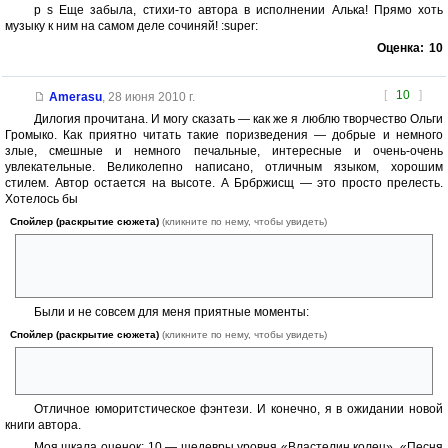
p s Еще забыла, стихи-то автора в исполнении Алька! Прямо хоть
музыку к ним на самом деле сочиняй! :super:
Оценка:
10
[
10
]
Amerasu
,
28 июня 2010 г.
Дилогия прочитана. И могу сказать — как же я люблю творчество Ольги
Громыко. Как приятно читать такие поризведения — добрые и немного
злые, смешные и немного печальные, интересные и очень-очень
увлекательные. Великолепно написано, отличным языком, хорошим
стилем. Автор остается на высоте. А Брбржисщ — это просто прелесть.
Хотелось бы
Спойлер (раскрытие сюжета)
(кликните по нему, чтобы увидеть)
чтобы линия Алька и Рыски была как-то более определена: хотя все
ответы даны, и результат понятен, но было бы приятно
присутствовать при этом.
Были и не совсем для меня приятные моменты:
Спойлер (раскрытие сюжета)
(кликните по нему, чтобы увидеть)
сон в одеяле из крыс — это выше моих сил, даже не смотря на весь
талант автора (больше крыс я боюсь только людей и змей:gigi:)
Отличное юморитстическое фэнтези. И конечно, я в ожидании новой
книги автора.
Моя шкала оценок: 10 — шедевры уровня «Властелин колец», «Песня