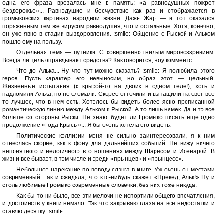
одна его фраза врезалась мне в память: «а равнодушных пожрет
бездорожье»... Равнодушие и бесчувствие как раз и отображается в
громыковских картинах народной жизни. Даже Жар — и тот оказался
пораженным тем же вирусом равнодушия, что и остальные. Хотя, конечно,
он уже явно в стадии выздоровления. :smile: Общение с Рыской и Альком
пошло ему на пользу.
Отдельная тема — путники. С совершенно гнилым мировоззрением.
Всегда ли цель оправдывает средства? Как говорится, ноу комментс.
Что до Алька... Ну что тут можно сказать? :smile: Я полюбила этого
героя. Пусть характер его невыносим, но образ этот — цельный.
Жизненные испытания (с крысой-то на двоих в одном теле!), хоть и
надломили Алька, но не сломали. Скорее отточили и вытащили на свет все
то лучшее, что в нем есть. Хотелось бы видеть более ясно прописанной
романтическую линию между Альком и Рыской. А то лишь намек. Да и то все
больше со стороны Рыски. Не знаю, будет ли Громыко писать еще одно
продолжение «Года Крысы»... Я бы очень хотела его видеть.
Политические коллизии меня не сильно заинтересовали, я к ним
отнеслась скорее, как к фону для дальнейших событий. Не вижу ничего
непонятного и нелогичного в отношениях между Шаресом и Исенарой. В
жизни все бывает, в том числе и среди «прынцев» и «прынцесс».
Небольшое нарекание по поводу слэнга в книге. Уж очень он местами
современный. Так и ожидала, что кто-нибудь скажет «Превед, Альк!» Ну и
столь любимые Громыко современные словечки, без них тоже никуда.
Как бы то ни было, все эти мелочи не испортили общего впечатления,
и достоинств у книги немало. Так что закрываю глаза на все недостатки и
ставлю десятку. :smile: