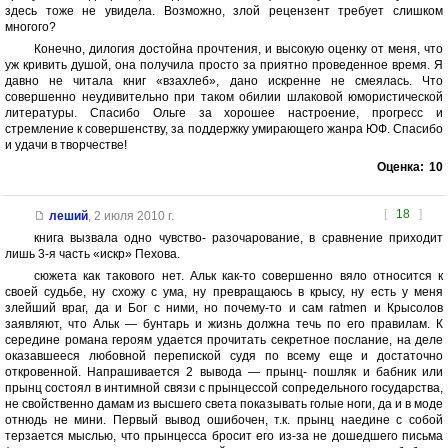
здесь тоже не увидела. Возможно, злой рецензент требует слишком
многого?
Конечно, дилогия достойна прочтения, и высокую оценку от меня, что
уж кривить душой, она получила просто за приятно проведенное время. Я
давно не читала книг «взахлеб», дано искренне не смеялась. Что
совершенно неудивительно при таком обилии шлаковой юмористической
литературы. Спасибо Ольге за хорошее настроение, прогресс и
стремление к совершенству, за поддержку умирающего жанра ЮФ. Спасибо
и удачи в творчестве!
Оценка:
10
[
18
]
леший
,
2 июля 2010 г.
книга вызвала одно чувство- разочарование, в сравнение приходит
лишь 3-я часть «искр» Пехова.
сюжета как такового нет. Альк как-то совершенно вяло относится к
своей судьбе, ну схожу с ума, ну превращаюсь в крысу, ну есть у меня
злейший враг, да и Бог с ними, но почему-то и сам ratmen и Крысолов
заявляют, что Альк — бунтарь и жизнь должна течь по его правилам. К
середине романа героям удается прочитать секретное послание, на деле
оказавшееся любовной перепиской судя по всему еще и достаточно
откровенной. Напрашивается 2 вывода — прынц- пошляк и бабник или
прынц состоял в интимной связи с прынцессой сопредельного государства,
не свойственно дамам из высшего света показывать голые ноги, да и в моде
отнюдь не мини. Первый вывод ошибочен, т.к. прынц наедине с собой
терзается мыслью, что прынцесса бросит его из-за не дошедшего письма