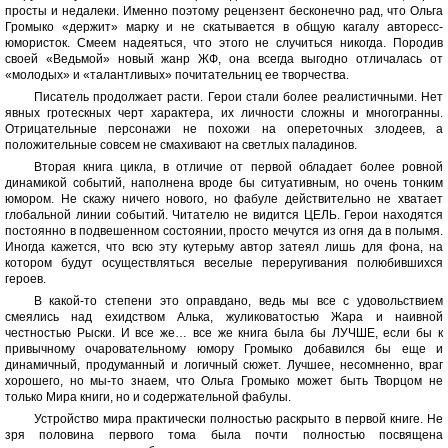
просты и недалеки. Именно поэтому рецензент бесконечно рад, что Ольга
Громыко «держит» марку и не скатывается в общую кагалу авторесс-
юмористок. Смеем надеяться, что этого не случиться никогда. Породив
своей «Ведьмой» новый жанр ЖФ, она всегда выгодно отличалась от
«молодых» и «талантливых» почитательниц ее творчества.
Писатель продолжает расти. Герои стали более реалистичными. Нет
явных гротескных черт характера, их личности сложны и многогранны.
Отрицательные персонажи не похожи на опереточных злодеев, а
положительные совсем не смахивают на светлых паладинов.
Вторая книга цикла, в отличие от первой обладает более ровной
динамикой событий, наполнена вроде бы ситуативным, но очень тонким
юмором. Не скажу ничего нового, но фабуле действительно не хватает
глобальной линии событий. Читателю не видится ЦЕЛЬ. Герои находятся
постоянно в подвешенном состоянии, просто мечутся из огня да в полымя.
Иногда кажется, что всю эту кутерьму автор затеял лишь для фона, на
котором будут осуществляться веселые переругивания полюбившихся
героев.
В какой-то степени это оправдано, ведь мы все с удовольствием
смеялись над ехидством Алька, жуликоватостью Жара и наивной
честностью Рыски. И все же… все же книга была бы ЛУЧШЕ, если бы к
привычному очаровательному юмору Громыко добавился бы еще и
динамичный, продуманный и логичный сюжет. Лучшее, несомненно, враг
хорошего, но мы-то знаем, что Ольга Громыко может быть Творцом не
только Мира книги, но и содержательной фабулы.
Устройство мира практически полностью раскрыто в первой книге. Не
зря половина первого тома была почти полностью посвящена