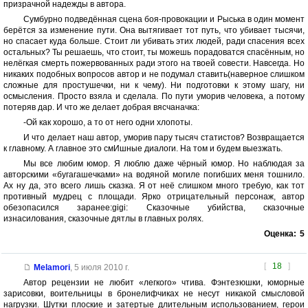
призрачной надежды в автора.
Сумбурно подведённая сцена боя-провокации и Рыська в один момент
берётся за изменение пути. Она вытягивает тот путь, что убивает тысячи,
но спасает куда больше. Стоит ли убивать этих людей, ради спасения всех
остальных? Ты решаешь, что стоит, ты можешь порадоватся спасённым, но
нелёгкая смерть пожервованных ради этого на твоей совести. Навсегда. Но
никаких подобных вопросов автор и не подумал ставить(наверное слишком
сложные для простушечки, ни к чему). Ни подготовки к этому шагу, ни
осмысления. Просто взяла и сделала. По пути уморив человека, а потому
потеряв дар. И что же делает добрая вясчаначка:
-Ой как хорошо, а то от него одни хлопоты.
И что делает наш автор, уморив пару тысяч статистов? Возвращается
к главному. А главное это смИшные диалоги. На том и будем выезжать.
Мы все любим юмор. Я люблю даже чёрный юмор. Но наблюдая за
авторскими «бугагашечками» на водяной могиле погибших меня тошнило.
Ах ну да, это всего лишь сказка. Я от неё слишком много требую, как тот
противный мудрец с площади. Ярко отрицательный персонаж, автор
обезопасился заранее:gigi: Сказочные убийства, сказочные
изнасилования, сказочные дятлы в главных ролях.
Оценка:
5
[
18
]
Melamori
,
5 июля 2010 г.
Автор рецензии не любит «легкого» чтива. Фэнтезюшки, юморные
зарисовки, воительницы в бронелифчиках не несут никакой смысловой
нагрузки. Шутки плоские и затертые длительным использованием, герои