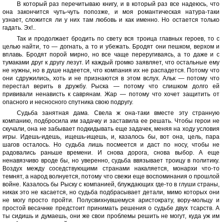
В который раз перечитываю книгу, и в который раз все надеюсь, что
она закончится чуть-чуть попозже, и моя романтическая натура-таки
узнает, сложится ли у них там любовь и как именно. Но остается только
гадать. Эх!..
Так и продолжает бродить по свету вся троица главных героев, то с
целью найти, то — догнать, а то и убежать. Бродят они пешком, верхом и
вплавь. Бродят порой мирно, но все чаще переругиваясь, а то даже и с
тумаками друг к другу лезут. И каждый громко заявляет, что остальные ему
не нужны, но в душе надеется, что компания их не распадется. Потому что
они сдружились, хоть и не признаются в этом вслух. Альк — потому что
перестал верить в дружбу. Рыска — потому что слишком долго ей
прививали ненависть к саврянам. Жар — потому что хочет защитить от
опасного и несносного спутника свою подругу.
Судьба занятная дама. Свела ж она-таки вместе эту странную
компанию, подбросила им задачку и заставила ее решать. Чтобы герои не
скучали, она не забывает подкидывать еще задачек, меняя на ходу условия
игры. Идешь-идешь, ищешь-ищешь, и, казалось бы, вот она, цель, пара
шагов осталось. Но судьба лишь посмеется и даст по носу, чтобы не
радовались раньше времени. И снова дорога, снова выбор. А еще
ненавязчиво вроде бы, но уверенно, судьба ввязывает троицу в политику.
Воздух между соседствующими странами накаляется, монархи что-то
темнят, а народ волнуется, потому что свежи еще воспоминания о прошлой
войне. Казалось бы Рыску с компанией, блуждающих где-то в глуши страны,
никак это не касается, но судьба подбрасывает детали, мимо которых они
не могу просто пройти. Полусвихнувшемуся аристократу, вору-мольцу и
простой весачнке предстоит принимать решения о судьбе двух тсарств. А
ты сидишь и думаешь, они же свои проблемы решить не могут, куда уж им