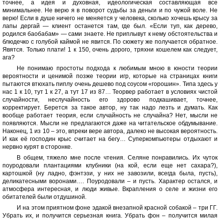
точнее, а идея и духовная, идеологическая составляющая все
минимальнее. Не верю я в поворот судьбы за деньги и по чужой воле. Не
верю! Если в душе ничего не меняется у человека, сколько хочешь крысу за
лапы дергай — клиент останется там, где был. «Если туп, как дерево,
родился баобабам» — сами знаете. Не приплывут к нему обстоятельства и
блюдечко с голубой каймой не явится. По сюжету же получается обратное.
Явятся. Только плати! 1 к 150, очень дорого, тряхни кошелем как следует,
ага?
Не понимаю простоты подхода к любимым мною в юности теории
вероятности и ценимой позже теории игр, которые на страницах книги
пытаются втюхать пиплу очень дешево под соусом «горошин». Типа здесь у
нас 1 к 10, тут 1 к 27, а тут 17 из 87… Теорвер работает в условиях чистой
случайности, неслучайность его здорово подкашивает, точнее,
корректирует. Берется за такое автор, ну так надо лезть и думать. Как
вообще работает теория, если случайность не случайна? Нет, мысли не
появляются. Мысли не предлагаются даже на читательское обдумывание.
Наконец, 1 из 10 – это, впреки вере автора, далеко не высокая вероятность.
И как её господин крыс считает на бегу… Суперкомпьютеры отдыхают и
нервно курят в сторонке.
В общем, тяжело мне после чтения. Селяне понравились. Их чуток
поуродовали плантациями клубники (на кой, если еще нет сахара?),
картошкой (ну ладно, фэнтэзи, у них не завозили, всегда была, пусть),
деликатесными воронами…. Поуродовали – и пусть. Характер остался, и
атмосфера интересная, и люди живые. Вкрапления о селе и жизни его
обитателей были отдушиной.
И на этом приятном фоне эдакой внезапной красной собакой – три ГГ.
Убрать их, и получится серьезная книга. Убрать фон – получится милая