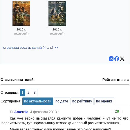
2015 г.
2015 г.
(польский)
(польский)
страница всех изданий (4 шт.) >>
Отзывы читателей
Рейтинг отзыва
Страницы:
1
2
3
Сортировка:
по актуальности
по дате
по рейтингу
по оценке
[
28
]
Ametrila
,
4 февраля 2013 г.
Как уже верно высказался какой-то добрый человек, «Тут не то что
перечитывать, тут нормальному человеку и первый раз читать тошно».
Меня терзал только один вопрос: зачем это было написано?