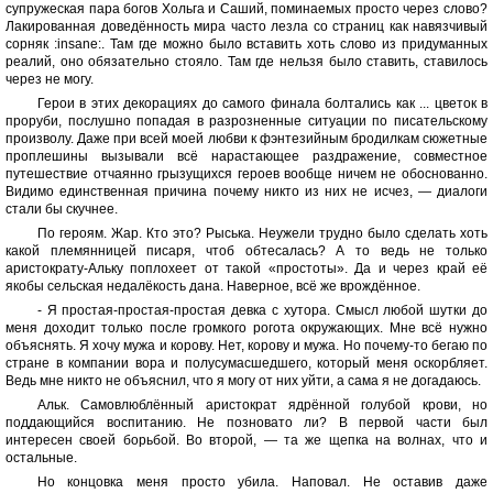
супружеская пара богов Хольга и Саший, поминаемых просто через слово?
Лакированная доведённость мира часто лезла со страниц как навязчивый
сорняк :insane:. Там где можно было вставить хоть слово из придуманных
реалий, оно обязательно стояло. Там где нельзя было ставить, ставилось
через не могу.
Герои в этих декорациях до самого финала болтались как ... цветок в
проруби, послушно попадая в разрозненные ситуации по писательскому
произволу. Даже при всей моей любви к фэнтезийным бродилкам сюжетные
проплешины вызывали всё нарастающее раздражение, совместное
путешествие отчаянно грызущихся героев вообще ничем не обоснованно.
Видимо единственная причина почему никто из них не исчез, — диалоги
стали бы скучнее.
По героям. Жар. Кто это? Рыська. Неужели трудно было сделать хоть
какой племянницей писаря, чтоб обтесалась? А то ведь не только
аристократу-Альку поплохеет от такой «простоты». Да и через край её
якобы сельская недалёкость дана. Наверное, всё же врождённое.
- Я простая-простая-простая девка с хутора. Смысл любой шутки до
меня доходит только после громкого рогота окружающих. Мне всё нужно
объяснять. Я хочу мужа и корову. Нет, корову и мужа. Но почему-то бегаю по
стране в компании вора и полусумасшедшего, который меня оскорбляет.
Ведь мне никто не объяснил, что я могу от них уйти, а сама я не догадаюсь.
Альк. Самовлюблённый аристократ ядрённой голубой крови, но
поддающийся воспитанию. Не позновато ли? В первой части был
интересен своей борьбой. Во второй, — та же щепка на волнах, что и
остальные.
Но концовка меня просто убила. Наповал. Не оставив даже