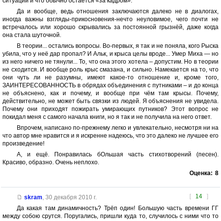
ситуации и что обычно остаётся «за кадром».
Да и вообще, ведь отношения заключаются далеко не в диалогах,
иногда важны взгляды-прикосновения-нечто неуловимое, чего почти не
встречалось или хорошо скрывались за постоянной грызнёй, даже когда
она стала шуточной.
В теории... остались вопросы. Во-первых, я так и не поняла, кого Рыска
убила, что у неё дар пропал? И Альк, и крыса целы вроде... Умер Миха — но
из него ничего не тянули... То, что она этого хотела – допустим. Но в теории
не сходится. И вообще роль крыс смазана, и сильно. Намекается на то, что
они чуть ли не разумны, имеют какое-то отношение и, кроме того,
ЗАИНТЕРЕСОВАННОСТЬ в обрядах объединения с путниками – и до конца
не объяснено, как и почему, и вообще при чём там крысы. Почему,
действительно, не может быть связки из людей. Я объяснения не увидела.
Почему они приходят пожирать умирающих путников? Этот вопрос не
покидал меня с самого начала книги, но я так и не получила на него ответ.
Впрочем, написано по-прежнему легко и увлекательно, несмотря ни на
что автор мне нравится и я искренне надеюсь, что это далеко не лучшее его
произведение!
А, и ещё. Понравилась бОльшая часть стихотворений (песен).
Красиво, образно. Очень неплохо.
Оценка:
8
[
14
]
skram
,
30 декабря 2010 г.
Да какая там динамичность? Трёп один! Большую часть времени ГГ
между собою срутся. Поругались, пришли куда то, случилось с ними что то