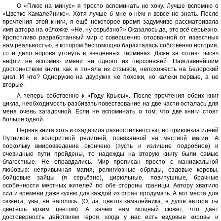
О «Плюс на минус» я просто вспоминать не хочу. Лучше вспомню о
«Цветке Камалейнике». Хотя лучше б мне о нём и вовсе не знать. После
прочтения этой книги, я ещё некоторое время задумчиво рассматривала
имя автора на обложке. «Не, ну серьёзно?» Оказалось да, это всё серьёзно.
Кропотливо разработанный мир с совершенно оторванной от известных
нам реальностью, в котором беспомощно барахталась собственно история,
то и дело норовя утонуть в введённых терминах. Даже за сотню тысяч
нефти не вспомню имени ни одного из персонажей. Наиглавнейшим
достоинством книги, как я поняла из отзывов, непохожесть на Белорский
цикл. И что? Однорукие на двуруких не похожи, но калеки первые, а не
вторые.
А теперь собственно к «Году Крысы». После прочтения обеих книг
цикла, необходимость разбивать повествование на две части осталась для
меня очень загадочной. Если не вспоминать о том, что две книги стоят
больше одной.
Первая книга хоть и озадачила разностильностью, но привлекла идеей
Путников и колоритной религией, повязанной на местной магии. А
поскольку вмировведение окончено (пусть и излишне подробное) и
очевидные пути пройдены, то надежды на вторую книгу были самые
благостные. Не оправдались. Мир прописан просто с маниакальной
любовью: непривычная магия, религиозные обряды, ездовые коровы,
бойцовые зайцы (я серьёзно), цирюльные, повитушные, брачные
особенности местных жителей по обе стороны границы. Автору хватило
сил и времени даже кухню для каждой из стран продумать. А вот места для
сюжета, увы, не нашлось. (О, да, цветок камалейника, в душе автора ты
цветёшь ярким цветом). А зачем нам мощный сюжет, что даёт
достоверность действиям героя, когда у нас есть ездовые коровы и