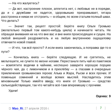
— На что жалуетесь?
— Да вот, настроение плохое, аппетита нет, с любовью не в порядке,
да и с дружбами не ладится, здоровьишко прихрамывает, гитара
расстроена и никак не отстроить — в общем, по всем статьям полный швах.
Что делать?
— Значит так, рецепт простой: берёте книгу Ольги Громыко
(желательно первый том какого-нибудь цикла) и начинаете читать. Не
обращая внимания ни на что вне вас и вне книги происходящее и сущее. На
любой внешний раздражитель и на любую внутреннюю ощущаловку
отвечаете новой главой.
— И что, так всё просто? А если книга закончилась, а поправка где-то в
пути?
— Кончилась книга — берёте следующую. И не суетитесь, не
мельтешите, не сучите по жизни ногами. Перестаньте пить чай из пакетиков
— вскипятите водички в чайнике, неспешно заварите хорошую порцию
чёрного чая, да с лимончиком и в прихлёбку — а глазами в очередные
приключения громыкинских героев: Алька и Жара, Рыски и всех прочих. И
поменьше сомнений и вообще всяких мыслей. Насладитесь этим
мгновеньем! Только имейте ввиду, что книги от Громыко — средство
сильнодействующее, так что читайте всё-таки вперемешку с прочими.
Удачи!
Оценка:
9
[
7
]
Mao_Ri
,
27 апреля 2016 г.