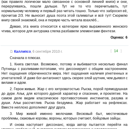
(как правило логически мало связанное с основной линией книги) и они,
переругиваясь, пошли дальше. Тут не то что перечитывать, тут
нормальному человеку и первый раз читать тошно. Только что забросил её,
прочитав 2/3. Не выносит душа поэта этой галиматьи и всё тут! Скормлю
книгу своей знакомой, она и первую часть читала взахлёб...
Думаю, эта книга относится к категории ярко выраженного женского
чтива, которое для антуража слегка разбавили элементами фентези.
Оценка:
6
[
14
]
Каллипсо
,
6 сентября 2010 г.
Сначала о плюсах.
1. Книга светлая. Возможно, потому и выбивается несколько финал
Путницы с разливами-потопами, что диссонирует с общим настроением.
Нет ощущения обреченности мира. Нет ощущения наличия угнетенных и
угнетателей. И даже бог-антагонист здесь скорее злой шутник, чем дьявол с
вилами и адом.
2. Герои живые. Жар с его хитроватостью. Рыска, порой прямодушная
до дури. Альк, для которого дурной характер и спасение, и проклятие. На
самом деле видим классическое противостояние инстинктов, разума и
души. Альк рассчетлив. Рыска бездумна. Жар работает на рефлексах.
Вместе неплохо дополняют друг друга.
3. Мир живой именно мелочами. Весковый быт, местечковые
проблемы, скаковые коровы, вороны, которых считают, бойцовые зайцы.
И снова наступает диссонанс, когда автор пытается перейти на