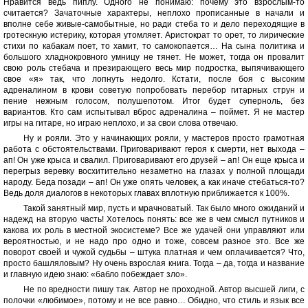
Нравится ведь пиплу. Одного не понимаю: почему это взрослым-то
считается? Зачаточные характеры, неплохо прописанные в начали и
вполне себе живые-самобытные, но ради стеба то и дело переходящие в
гротескную истерику, которая утомляет. Аристократ то орет, то лирические
стихи по кабакам поет, то хамит, то самокопается… На сына политика и
большого хладнокровного умницу не тянет. Не может, тогда он провалит
свою роль стебача и презирающего весь мир подростка, выпячивающего
свое «я» так, что лопнуть недолго. Кстати, после боя с высоким
адреналином в крови советую попробовать перебор гитарных струн и
пение нежным голосом, полушепотом. Итог будет суперноль, без
вариантов. Кто сам испытывал вброс адреналина – поймет. Я не мастер
игры на гитаре, но играю неплохо, и за свои слова отвечаю.
Ну и рояли. Это у начинающих рояли, у мастеров просто грамотная
работа с обстоятельствами. Приговаривают героя к смерти, нет выхода –
ап! Он уже крыса и свалил. Приговаривают его друзей – ап! Он еще крыса и
перегрыз веревку восхитительно незаметно на глазах у полной площади
народу. Беда позади – ап! Он уже опять человек, а как иначе стебаться-то?
Ведь доля диалогов в некоторых главах вплотную приближается к 100%.
Такой занятный мир, пусть и мрачноватый. Так было много ожиданий и
надежд на вторую часть! Хотелось понять: все же в чем смысл путников и
какова их роль в местной экосистеме? Все же удачей они управляют или
вероятностью, и не надо про одно и тоже, совсем разное это. Все же
поворот своей и чужой судьбы – штука платная и чем оплачивается? Что,
просто башляловым? Ну очень взрослая книга. Тогда – да, тогда и название
и главную идею знаю: «бабло побеждает зло».
Не по вредности пишу так. Автор не проходной. Автор высшей лиги, с
полочки «любимое», потому и не все равно… Обидно, что стиль и язык все