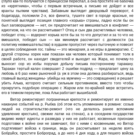
(глупо как-то получается с принцессой переспал, а она простите не бабочка
из «курятника», чтобы с первым встречным, а письмо не дойдет и все
кранты пылким чувствам). Забавным выглядит дворцовый переворот, 4
бодигарда, положили 2-х, все финита, тушите свет в городе красные, не
понятной выглядит позиция главного «хорька» страны, ладно если бы он
был заговорщиком — нет, он предпочитает не вмешиваться в конфликт —
идиотизм, на что он рассчитывает? Отец и сын два расчетливых человека,
победит отец — вздернет хорька хотя бы за то что допустил и за то что не
вмешался, победит сын — как минимум рассчитает с должности (за
политику невмешательства) в худшем пропустит через пыточную и повесит
в целях соблюдения гос. тайны — это монархия, а не игры в демократию. С
другой стороны хорек нам показан как человек который понимает толк в
своей работе, он находит свидетелей и выходит на Жара, но почему-то
выносит сор из избы поручая добычу письма постороннему таракану.
Таракан тертый калач совершает 2 ошибки подряд — предлагает цену за
любовь в 6 раз ниже рыночной (а уж в этом она должна разбираться, ведь
главный выход женщины- убийцы на мужчину — это совращение) и решает
убить Алька, которого считает сильным противником, вместо того чтобы
прокрутить подобную операцию с Жаром или по-крайней мере встретить
его в темном переулке, пока Альк работает вышибалой.
Витор ремонтирует пограничные крепости и ремонтирует их именно
накануне событий на р. Рыбка (об этом есть упоминание в романе: созыв
людей на строительство-ремонт (что не делалось ранее вспомним
удивление крестьян), свежие латки на стенах), а в соседнем государстве
видимо живут идиоты и разведка у них не работает, косвенные признаки
подготовки к войне они не замечают, бог с ними с косвенными, но Витор
подтягивает войска к границе, ведь он рассчитывает за неделю взять
Бобруйск, простите Боброград, а до него 4 дня ходу, а для пешего войска