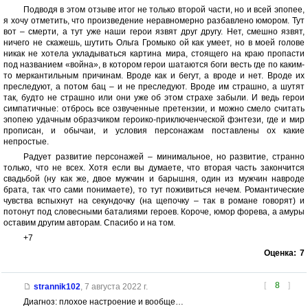
Подводя в этом отзыве итог не только второй части, но и всей эпопее,
я хочу отметить, что произведение неравномерно разбавлено юмором. Тут
вот – смерти, а тут уже наши герои язвят друг другу. Нет, смешно язвят,
ничего не скажешь, шутить Ольга Громыко ой как умеет, но в моей голове
никак не хотела укладываться картина мира, стоящего на краю пропасти
под названием «война», в котором герои шатаются боги весть где по каким-
то меркантильным причинам. Вроде как и бегут, а вроде и нет. Вроде их
преследуют, а потом бац – и не преследуют. Вроде им страшно, а шутят
так, будто не страшно или они уже об этом страхе забыли. И ведь герои
симпатичные: отбрось все озвученные претензии, и можно смело считать
эпопею удачным образчиком героико-приключенческой фэнтези, где и мир
прописан, и обычаи, и условия персонажам поставлены ох какие
непростые.
Радует развитие персонажей – минимальное, но развитие, странно
только, что не всех. Хотя если вы думаете, что вторая часть закончится
свадьбой (ну как же, двое мужчин и барышня, один из мужчин навроде
брата, так что сами понимаете), то тут поживиться нечем. Романтические
чувства вспыхнут на секундочку (на щепочку – так в романе говорят) и
потонут под словесными баталиями героев. Короче, юмор форева, а амуры
оставим другим авторам. Спасибо и на том.
+7
Оценка:
7
[
8
]
strannik102
,
7 августа 2022 г.
Диагноз: плохое настроение и вообще…