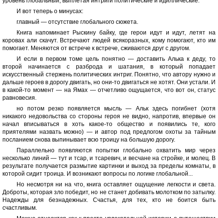
уровень глобальный, выплетая интриги политические и идиллические.
И вот теперь о минусах:
главный — отсутствие глобального сюжета.
Книга напоминает Рыскину байку, где герои идут и идут, летят на
коровах али скачут. Встречают людей всякоразных, кому помогают, кто им
помогает. Меняются от встрече к встрече, сживаются друг с другом.
И если в первом томе цель понятно — доставить Алька к деду, то
второй начинается с разброда и шатания, в который попадает
искусственный стержень политических интриг. Понятно, что автору нужно и
дальше героев в дорогу двигать, но они-то двигаться не хотят. Они устали. И
в какой-то момент — на Ямах — отчетливо ощущается, что вот он, статус
равновесия.
но потом резко появляется мысль — Альк здесь погибнет (хотя
никакого недовольства со стороны героя не видно, напротив, впервые он
начал вписываться в хоть какое-то общество и появились те, кого
приятелями назвать можно) — и автор под предлогом охоты за тайным
посланием снова выпинывает всю троицу на большую дорогу.
Параллельно появляются попытки глобально охватить мир через
несколько линий — тут и тсар, и тсаревич, и весчане на стройке, и молец. В
результате получается размытие картинки и выход за пределы комнаты, в
которой сидит троица. И возникают вопросы по логике глобальной...
Но несмотря ни на что, книга оставляет ощущение легкости и света.
Доброты, которая зло победит, но не станет добивать молотком по затылку.
Надежды для безнадежных. Счастья, для тех, кто не боится быть
счастливым.