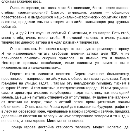
слонами тяжелого веса.
Очень интересно, кто назвал это бытописание, богато пересыпанное
стебом, «роман-эпопея»? Смотрю википедию: эпопея — обширное
повествование о выдающихся национально-исторических событиях / или /
сложная, продолжительная история чего-либо, включающая ряд крупных
событий.
Ну и где? Нет крупных событий. С мелкими, и то напряг. Есть стеб,
много стеба, очень много стеба. Я пожилой человек, я очень уважаю
творчество данного автора и я ждал развития творчества.
Оно состоялось. Но пошло в какую-то очень уж современную сторону.
Я не намеревался читать стебовый дневник автора а-ля ЖЖ, я не
планировал покупать сборник приколов. Но именно это и получил.
Некоторые приколы позабавили, иные слишком уж заметно стали
нижепоясными и «аншлаговыми»…
Рецепт как-то слишком понятен. Берем смешное большенству,
простенькое – например, не айс у нас с общественными туалетами. Гадят
граждане на улицах, гадят… так мы эту немудреную гыгышеку тиснем в
антураж 15 века. И там платные, в средневековом городе... И там гражданин
самого аристократического голубокровья гадит на стенку как последний
кобель, да еще не пытаясь отвернуться от спутницы. Ну далее впечатления
от лечения на водах, тоже в летний сезон прям циститным почкам
облегчение… Очень весело. Масса идей для гыгышек на будущее: графитти
в лесу на березовой коре, удолбанные маковой соломкой селяне, продажа
деревянных билетов на телегу и их компостирование топором и тп и тд, и
понеслось, и всем хорошо. Мимо меня понеслось…
Троица героев достойна стебового телешоу. Мода? Полагаю, да.