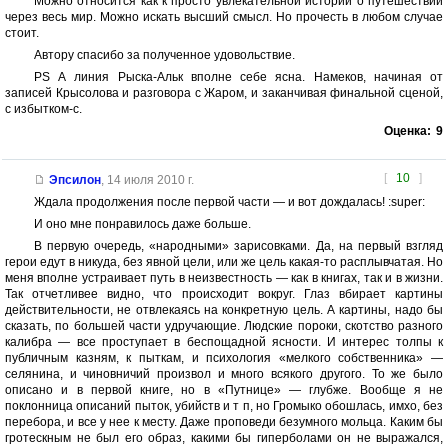
Можно относится как к просто увлекательной истории о путешествии
через весь мир. Можно искать высший смысл. Но прочесть в любом случае
стоит.
Автору спасибо за полученное удовольствие.
PS А линия Рыска-Альк вполне себе ясна. Намеков, начиная от
записей Крысолова и разговора с Жаром, и заканчивая финальной сценой,
с избытком-с.
Оценка:
9
[
10
]
Эпсилон
,
14 июля 2010 г.
Ждала продолжения после первой части — и вот дождалась! :super:
И оно мне понравилось даже больше.
В первую очередь, «народными» зарисовками. Да, на первый взгляд
герои едут в никуда, без явной цели, или же цель какая-то расплывчатая. Но
меня вполне устраивает путь в неизвестность — как в книгах, так и в жизни.
Так отчетливее видно, что происходит вокруг. Глаз вбирает картины
действительности, не отвлекаясь на конкретную цель. А картины, надо бы
сказать, по большей части удручающие. Людские пороки, скотство разного
калибра — все проступает в беспощадной ясности. И интерес толпы к
публичным казням, к пыткам, и психология «мелкого собственника» —
селянина, и чиновничий произвол и много всякого другого. То же было
описано и в первой книге, но в «Путнице» — глубже. Вообще я не
поклонница описаний пыток, убийств и т п, но Громыко обошлась, имхо, без
перебора, и все у нее к месту. Даже проповеди безумного мольца. Каким бы
гротескным не был его образ, какими бы гиперболами он не выражался,