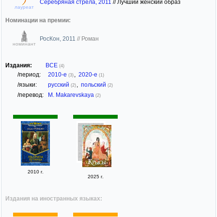
Серебряная стрела, 2011
//
Лучший женский образ
лауреат
Номинации на премии:
РосКон, 2011
//
Роман
номинант
Издания:
ВСЕ
(4)
/период:
2010-е
,
2020-е
(3)
(1)
/языки:
русский
,
польский
(2)
(2)
/перевод:
M. Makarevskaya
(2)
2010 г.
2025 г.
Издания на иностранных языках: