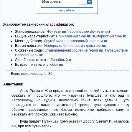
Моя оценка:
-
подробнее
Жанрово-тематический классификатор:
Жанры/поджанры:
Фэнтези
(
Героическое фэнтези
)
Общие характеристики:
Приключенческое
|
Юмористическое
Место действия:
Другой мир, не связанный с нашим
Время действия:
Неопределённое время действия
Сюжетные ходы:
Становление/взросление героя
|
Путешествие
к особой цели
Линейность сюжета:
Линейный
Возраст читателя:
Любой
Всего проголосовало:
85
Аннотация:
Альк, Рыска и Жар продолжают свой нелегкий путь: кто желает
убежать от прошлого, кто — изменить будущее, а кто рад и
настоящему, но судьба неумолимо гонит всех дальше. Туго
приходится не только неунывающей троице: тучи сгущаются над
обоими тсарствиями, год Крысы неумолимо набирает силу и
избежать его, похоже, уже невозможно.
Куда придет Путница? Кому осветит дорогу Свеча? И, казалось
бы, при чем тут гитара?