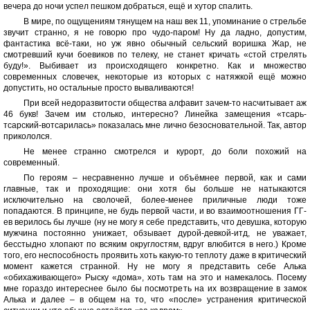
вечера до ночи успел пешком добраться, ещё и хутор спалить.
В мире, по ощущениям тянущем на наш век 11, упоминание о стрельбе
звучит странно, я не говорю про чудо-паром! Ну да ладно, допустим,
фантастика всё-таки, но уж явно обычный сельский воришка Жар, не
смотревший кучи боевиков по телеку, не станет кричать «стой стрелять
буду!». Выбивает из происходящего конкретно. Как и множество
современных словечек, некоторые из которых с натяжкой ещё можно
допустить, но остальные просто вываливаются!
При всей недоразвитости общества алфавит зачем-то насчитывает аж
46 букв! Зачем им столько, интересно? Линейка замещения «тсарь-
тсарский-вотсарилась» показалась мне лично безосновательной. Так, автор
прикололся.
Не менее странно смотрелся и курорт, до боли похожий на
современный.
По героям – несравненно лучше и объёмнее первой, как и сами
главные, так и проходящие: они хотя бы больше не натыкаются
исключительно на сволочей, более-менее приличные люди тоже
попадаются. В принципе, не будь первой части, и во взаимоотношения ГГ-
ев верилось бы лучше (ну не могу я себе представить, что девушка, которую
мужчина постоянно унижает, обзывает дурой-девкой-итд, не уважает,
бесстыдно хлопают по всяким округлостям, вдруг влюбится в него.) Кроме
того, его неспособность проявить хоть какую-то теплоту даже в критический
момент кажется странной. Ну не могу я представить себе Алька
«обихаживающего» Рыску «дома», хоть там на это и намекалось. Посему
мне гораздо интереснее было бы посмотреть на их возвращение в замок
Алька и далее – в общем на то, что «после» устранения критической