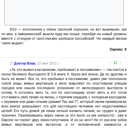
Уже думал, что уж ЭТИ ТРОЕ точно все помрут у себя дома,
дожив до скольки боги пошлют — сначала хмыкал, а потом так
втянулся, что как будто сам с ними прошел — друзья ведь, они же
вечные, да?)
9/10 — исполнение у обеих трилогий хорошее, но вот выжившие, как
по мне, в 'американской' вышли куда как лучше, перейдя на новый уровень
вместе с отходом от гангстерских разборок 'российской'. Не каждый фильм
такое выдает.
Оценка:
9
[
11
]
Доктор Вова
,
22 мая 2011 г.
«Те, кто выжил в катаклизме, пребывают в пессимизме» — так поется в
песне Великого Высоцкого! В 3-й книге А. Круза всё иначе. Да по другому и
быть не может. Все те, кто пребывал в пессимизме, давно уже пополнили
собой ряды живых мертвецов и вяло ковыляют по опустевшим улицам
городов или нашли последнее упокоение от милосердного выстрела в
голову. А остались жить те, кто по настоящему хочет жить и кто готов
отстаивать своё право на жизнь, с горячим сердцем, с холодным рассудком,
с оружием или даже голыми руками! Так, как ГГ, который своим примером во
всех книгах доказывает, что для настоящего человека нет недостижимых
целей! Его путь домой уж никак нельзя назвать легким, он труден и даже
трагичен. Перебравшись через океан (а это было ох как непросто) , уже в
Европе он теряет двух своих попутчиков. И из-за чего? Не от рук или зубов
живых мертвецов или мутантов, а от человеческой наивности и