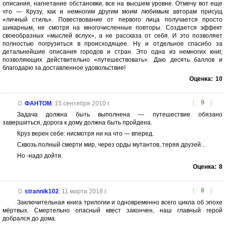
описания, нагнетание обстановки, все на высшем уровне. Отмечу вот еще
что — Крузу, как и немногим другим моим любимым авторам присущ
«личный стиль». Повествование от первого лица получается просто
шикарным, не смотря на многочисленные повторы. Создается эффект
своеобразных «мыслей вслух», а не рассказа от себя. И это позволяет
полностью погрузиться в происходящее. Ну и отдельное спасибо за
детальнейшие описания городов и стран. Это одна из немногих книг,
позволяющих действительно «путешествовать». Даю десять баллов и
благодарю за доставленное удовольствие!
Оценка:
10
[
9
]
ФАНТОМ
,
15 сентября 2010 г.
Задача должна быть выполнена — путешествие обязано
завершиться, дорога к дому должна быть пройдена.
Круз верен себе: нисмотря ни на что — вперед.
Сквозь полный смерти мир, через орды мутантов, теряя друзей...
Но -надо дойти.
Оценка:
8
[
8
]
strannik102
,
11 марта 2018 г.
Заключительная книга трилогии и одновременно всего цикла об эпохе
мёртвых. Смертельно опасный квест закончен, наш главный герой
добрался до дома.