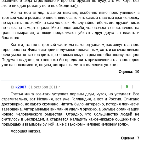
различного вида стрелкового и прочего оружия не буду, это же Круз, без
этого ни один роман у него не обходится)).
Но на мой взгляд, главной мыслью, особенно явно проступившей в
третьей части романа-эпопея, явилось то, что самый главный враг человеку
не мутанты, не зомби, а сам человек. Не случайно гибель его друзей никак
не связана с мертвецами. Мир полон зомби, человечество поставлено на
грань вымирания, а люди продолжают убивать друг друга за власть и
богатство...
Кстати, только в третьей части мы наконец узнаем, как зовут главного
героя романа. Финал истории получился скомканным, хоть и со счастливым,
если уместно так говорить про описываемую в романе обстановку, концом.
Подумалось даже, что неплохо бы продолжить приключения главного героя
уже на новом месте, но увы, автора с нами, к сожалению уже нет..
Оценка:
10
[
6
]
k2007
,
31 октября 2011 г.
Третья книга все-таки уступает первым двум, чуток, но уступает. Все
стремительно, вот Испания, вот уже Голландия, а вот и Россия. Описано
достоверно, но как-то скомкано. Читать было интересно, история логически
завершена. Автор меньше внимания уделил оружию, а больше организации
нового человеческого общества. Отрадно, что большинство людей не
скатилось в беспредел, а старается наладить какое-никакое общежитие с
пормощью и взаимовыручкой, а не с законом «человек человеку волк».
Хорошая книжка
Оценка:
7