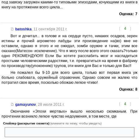
под завязку загружен какими-то типовыми эпизодами, кочующими из книги в
книгу на протяжении всего цикла...
Оценка:
7
[
4
]
batoshka
,
11 сентября 2011 г.
Вот и дочитал... в голове и на сердце пусто, никаких осадков, зерен
истины и прочей агрометео лабуды эти произведение на(во) мне не
оставили, однако я этого и не ожидал, зомби оружие и тачки, этим все
сказано(Матесон- исключение). Что я могу после всего этого сказать?только
одно РЕКОМЕНДУЮ!!!! Если Вы хотите расслабить мозг и насладиться
простыми человеческими радостями, т.е. превратиться на время в фабрику
по производству(упокоению) трупов, эти книги для Вас и только для Вас!!
Не пожалел бы 9-10 для всего цикла, только вот первая книга уж
больно слабовата, оружейный справочник. Однако совсем не жалею что
потратил свое время, посколько обожаю легкое чтиво!
Оценка:
8
[
4
]
gamayunov
,
28 июля 2011 г.
Окончание «Эпохи мертвых» вышло несколько скомканым. При
прочтении возникло легкое чувство недоумения, в том месте, где
Спойлер (раскрытие сюжета)
(кликните по нему, чтобы увидеть)
погибают Дрика и Сэм