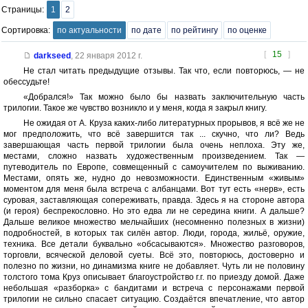
Страницы:
1
2
Сортировка:
по актуальности
по дате
по рейтингу
по оценке
[
15
]
darkseed
,
22 января 2012 г.
Не стал читать предыдущие отзывы. Так что, если повторюсь, — не
обессудьте!
«Добрался!» Так можно было бы назвать заключительную часть
трилогии. Такое же чувство возникло и у меня, когда я закрыл книгу.
Не ожидая от А. Круза каких-либо литературных прорывов, я всё же не
мог предположить, что всё завершится так ... скучно, что ли? Ведь
завершающая часть первой трилогии была очень неплоха. Эту же,
местами, сложно назвать художественным произведением. Так —
путеводитель по Европе, совмещенный с самоучителем по выживанию.
Местами, опять же, нудно до невозможности. Единственным «живым»
моментом для меня была встреча с албанцами. Вот тут есть «нерв», есть
суровая, заставляющая сопереживать, правда. Здесь я на стороне автора
(и героя) беспрекословно. Но это едва ли не середина книги. А дальше?
Дальше великое множество мельчайших (несомненно полезных в жизни)
подробностей, в которых так силён автор. Люди, города, жильё, оружие,
техника. Все детали буквально «обсасываются». Множество разговоров,
торговли, всяческой деловой суеты. Всё это, повторюсь, достоверно и
полезно по жизни, но динамизма книге не добавляет. Чуть ли не половину
толстого тома Круз описывает благоустройство г.г. по приезду домой. Даже
небольшая «разборка» с бандитами и встреча с персонажами первой
трилогии не сильно спасает ситуацию. Создаётся впечатление, что автор