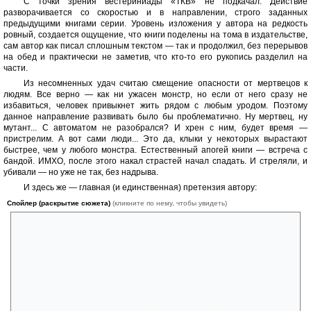
С точки зрения вестериниады «ТКВ» не подкачал. Действие
разворачивается со скоростью и в направлении, строго заданных
предыдущими книгами серии. Уровень изложения у автора на редкость
ровный, создается ощущение, что книги поделены на тома в издательстве,
сам автор как писал сплошным текстом — так и продолжил, без перерывов
на обед и практически не заметив, что кто-то его рукопись разделил на
части.
Из несомненных удач считаю смещение опасности от мертвецов к
людям. Все верно — как ни ужасен монстр, но если от него сразу не
избавиться, человек привыкнет жить рядом с любым уродом. Поэтому
данное направление развивать было бы проблематично. Ну мертвец, ну
мутант... С автоматом не разобрался? И хрен с ним, будет время —
пристрелим. А вот сами люди... Это да, клыки у некоторых вырастают
быстрее, чем у любого монстра. Естественный апогей книги — встреча с
бандой. ИМХО, после этого накал страстей начал спадать. И стреляли, и
убивали — но уже не так, без надрыва.
И здесь же — главная (и единственная) претензия автору:
Спойлер (раскрытие сюжета)
(кликните по нему, чтобы увидеть)
Ну зачем было одновременно убивать Дрику и Сэма? Да, всплеск
получился мощный, но на всю книгу — один такой! Возьмите любой
ужастик или триллер. Разве героев кладут штабелями? Нет, злой
маньяк постепенно, по одному изничтожает персонажей, пока в
живых не остаются сисястая блондинка и бравый хлопец брутальной
небритости. Вот тогда и начинается настоящее веселье! А вы
отобрали у читателей такое интересное развитие. Сэма убивают.
Дрика мучается совестью — ведь из-за нее же, дуры. Потом — поиски