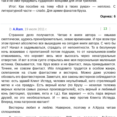
так и не смог придумать «ударной» концовки для этой трилогии.
Итог: Как пособие на тему «Всё в твоих руках» — неплохо. С
литературной части — слабо. Для армии фанатов Круза.
Оценка:
6
[
13
]
A.Ram
,
19 июля 2011 г.
Странное дело получается. Читаю я книги автора — хмыкаю
скептически, щурюсь пренебрежительно, зеваю временами. И при всем при
этом прочел абсолютно все вышедшие на сегодня книги автора. С чего бы
это? Начал я задумываться, страдать от непонятности. То в безлунную
ночь вскакиваю с пропитанной потом подушки, то от начальников-зомби
отмахиваюсь, что норовят весь мозг высосать через ненатуральные
отверстия. И вот в этом суете открылась мне моя персональная маленькая
истинка. Оказывается, тов. Круз вовсе и не фантаст, лишь прикидывается.
Точнее, не совсем фантаст. Ибо плодовито трудится в особом жанре,
склепанном на стыке фантастики и вестерна. Можно даже условно
обозвать его фантвестерном. Заметьте, все законы вестернов соблюдаются
четко: есть эдакий Клинт Иствуд, человек неулыбчивый, зато стреляющий
метко и «за правду». Есть верный кольт (по Крузу — нехилая тележка
верных кольтов самых разных производителей), есть верный и любимый
конь (мотоцикл, грузовик, яхта и т.д.). Как вариант — есть пара верных
друзей, но это необязательно. И — весь мир против Клинта Иствуда.
Вперед, пока патронов хватает!
Вестерны любил и люблю. Наверное, поэтому и А.Круза читаю
сплошняком.