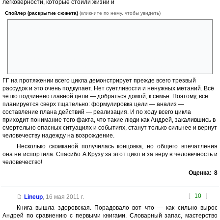
легковерности, которые стоили жизни и
Спойлер (раскрытие сюжета)
(кликните по нему, чтобы увидеть)
самой Дрике, и просто хорошему человеку Сэму. Дрика просто не
допускала мысли о том, что такие шакалы как Дитмир могут строить
рабовладельческое общество на руинах цивилизованной Европы.
Что для таких как он, апокалипсис — это дополнительная
возможность паразитировать на выживших. Большое спасибо Автору
за справедливое возмездие, которое возздал Андрей выродкам.
ГГ на протяжении всего цикла демонстрирует прежде всего трезвый
рассудок и это очень подкупает. Нет суетливости и ненужных метаний. Всё
чётко подчинено главной цели — добраться домой, к семье. Поэтому, всё
планируется сверх тщательно: формулировка цели — анализ —
составление плана действий — реализация. И по ходу всего цикла
приходит понимание того факта, что такие люди как Андрей, закалившись в
смертельно опасных ситуациях и событиях, станут только сильнее и вернут
человечеству надежду на возрождение.
Несколько скомканой получилась концовка, но общего впечатления
она не испортила. Спасибо А.Крузу за этот цикл и за веру в человечность и
человечество!
Оценка:
8
[
10
]
Lineup
,
16 мая 2011 г.
Книга вышла здоровская. Порадовало вот что — как сильно вырос
Андрей по сравнению с первыми книгами. Словарный запас, мастерство