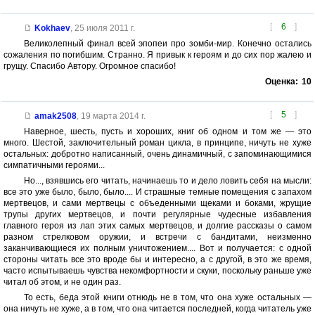
[
6
]
Kokhaev
,
25 июля 2011 г.
Великолепный финал всей эпопеи про зомби-мир. Конечно остались
сожаления по погибшим. Странно. Я привык к героям и до сих пор жалею и
грущу. Спасибо Автору. Огромное спасибо!
Оценка:
10
[
5
]
amak2508
,
19 марта 2014 г.
Наверное, шесть, пусть и хороших, книг об одном и том же — это
много. Шестой, заключительный роман цикла, в принципе, ничуть не хуже
остальных: добротно написанный, очень динамичный, с запоминающимися
симпатичными героями...
Но..., взявшись его читать, начинаешь то и дело ловить себя на мысли:
все это уже было, было, было.... И страшные темные помещения с запахом
мертвецов, и сами мертвецы с объеденными щеками и боками, жрущие
трупы других мертвецов, и почти регулярные чудесные избавления
главного героя из лап этих самых мертвецов, и долгие рассказы о самом
разном стрелковом оружии, и встречи с бандитами, неизменно
заканчивающиеся их полным уничтожением.... Вот и получается: с одной
стороны читать все это вроде бы и интересно, а с другой, в это же время,
часто испытываешь чувства некомфортности и скуки, поскольку раньше уже
читал об этом, и не один раз.
То есть, беда этой книги отнюдь не в том, что она хуже остальных —
она ничуть не хуже, а в том, что она читается последней, когда читатель уже