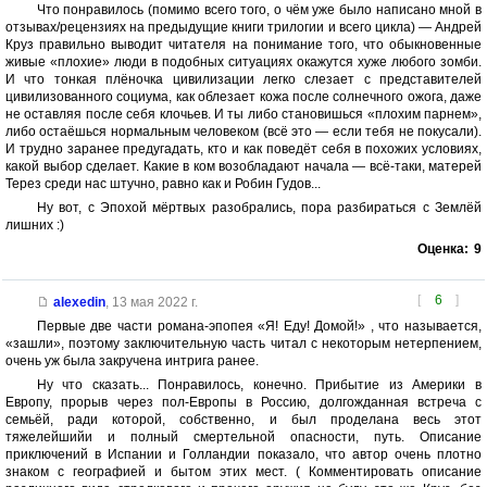
Что понравилось (помимо всего того, о чём уже было написано мной в
отзывах/рецензиях на предыдущие книги трилогии и всего цикла) — Андрей
Круз правильно выводит читателя на понимание того, что обыкновенные
живые «плохие» люди в подобных ситуациях окажутся хуже любого зомби.
И что тонкая плёночка цивилизации легко слезает с представителей
цивилизованного социума, как облезает кожа после солнечного ожога, даже
не оставляя после себя клочьев. И ты либо становишься «плохим парнем»,
либо остаёшься нормальным человеком (всё это — если тебя не покусали).
И трудно заранее предугадать, кто и как поведёт себя в похожих условиях,
какой выбор сделает. Какие в ком возобладают начала — всё-таки, матерей
Терез среди нас штучно, равно как и Робин Гудов...
Ну вот, с Эпохой мёртвых разобрались, пора разбираться с Землёй
лишних :)
Оценка:
9
[
6
]
alexedin
,
13 мая 2022 г.
Первые две части романа-эпопея «Я! Еду! Домой!» , что называется,
«зашли», поэтому заключительную часть читал с некоторым нетерпением,
очень уж была закручена интрига ранее.
Ну что сказать... Понравилось, конечно. Прибытие из Америки в
Европу, прорыв через пол-Европы в Россию, долгожданная встреча с
семьёй, ради которой, собственно, и был проделана весь этот
тяжелейшийи и полный смертельной опасности, путь. Описание
приключений в Испании и Голландии показало, что автор очень плотно
знаком с географией и бытом этих мест. ( Комментировать описание