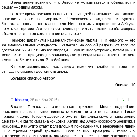
Впечатление возникло, что Автор не укладывается в объем, вот и
решил — одним махом.
В то же время абсолютно понятно — Андрей показывает, что главная
опасность вовсе не мертвые... Человеческая жадность и чувство
безнаказанности — вот главное зло. Именно этим и хороши книги А.Круза:
не «тыкая прямо», Автор говорит очень правильные вещи, «работающие»
абсолютно в нашей сегодняшней реальности.
Немного царапнули националистические мысли ГГ, и немного — его
же эмоциональная холодность. Ехал-ехал, но особой радости от того что
доехал как бы и нет. Бизнес впереди — лучше щас устроюсь, потом уж и к
жене... Хотя — придирки, по большому счету, всегда можно отыскать то, чего
именно тебе не хватило. В любой книге.
В целом американская часть цикла, имхо, чуть слабее «нашей», что
отнюдь не умаляет достоинств цикла.
Большое спасибо Автору.
Оценка:
10
[
3
]
Irbiscat
,
28 ноября 2015 г.
Вполне Полностью законченная трилогия. Много подробного
описания не столь существенных мелочей, но это не напрягает. Герой
пришел к цели. Потерял друзей, отомстил. Динамика сюжета напряжение
действия. И как то смазана концовка. Хеппи энд Америкосовского боевичка в
концовке... Как будто старт к следующим похождениям. Пересечение линии
ГГ с героями первой трилогии... Если за них, Крамцова и компанию,
интересно было бы узнать дальнейшее, То здесь вполне завершенный