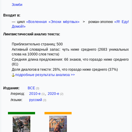
Зомби
Входит в:
— цикл
«Вселенная «Эпохи мёртвых»
> роман-эпопею
«Я! Еду!
Домой!»
Лингвистический анализ текста:
Приблизительно страниц: 500
Активный словарный запас: чуть ниже среднего (2683 уникальных
слова на 10000 слов текста)
Средняя длина предложения: 66 знаков, что гораздо ниже среднего
(81)
Доля диалогов в тексте: 26%, что гораздо ниже среднего (37%)
подробные результаты анализа >>
Издания:
ВСЕ
(3)
/период:
2010-е
,
2020-е
(1)
(2)
/языки:
русский
(3)