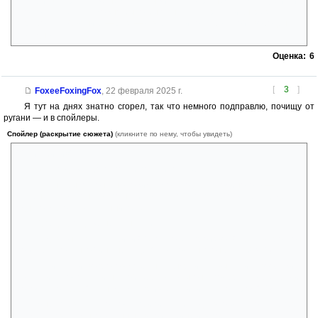
матери. Которая тоже не могла выжить, по-хорошему. Там и с Дрикой
что-то случается... Можно было бы от накала страстей энурез
заработать. А в книге — раз! — и все случилось, больной свободен.
Досадно.
Оценка:
6
[
3
]
FoxeeFoxingFox
,
22 февраля 2025 г.
Я тут на днях знатно сгорел, так что немного подправлю, почищу от
ругани — и в спойлеры.
Спойлер (раскрытие сюжета)
(кликните по нему, чтобы увидеть)
'Суки, убили!!'
Как-то даже убого, почти получилось же..
Не, ну было, конечно, ожидаемо, что убьют одинокого — еще с
момента, когда он сам пошутил: мол, только пес его жалеть будет —
однако ж это капитальный песец.
А ведь это даже не фанфики.
А девчонку зачем убили? Это что за произвол? А главгероя он
пожалел, томушто 'кина не будет', или томушто он русский? :^)
Ну и к ней вопросов дохрена: Андрей ее вытащил, вооружил,
учил-учил, помогал, и на кой хер? Чтобы она померла смеха ради,
потому что.. ээээ? Ее надежда привлекла или сам тот урод? :^)
Мне плевать, кто кому приписал и куда вложил, но я теперь
разделяю взгляды, описанные в той кабине и в порту.