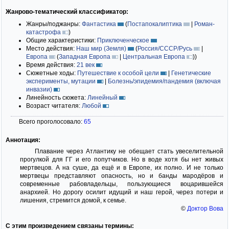
Жанрово-тематический классификатор:
Жанры/поджанры:
Фантастика
(
Постапокалиптика
|
Роман-
катастрофа
)
Общие характеристики:
Приключенческое
Место действия:
Наш мир (Земля)
(
Россия/СССР/Русь
|
Европа
(
Западная Европа
|
Центральная Европа
)
)
Время действия:
21 век
Сюжетные ходы:
Путешествие к особой цели
|
Генетические
эксперименты, мутации
|
Болезнь/эпидемия/пандемия (включая
инвазии)
Линейность сюжета:
Линейный
Возраст читателя:
Любой
Всего проголосовало:
65
Аннотация:
Плавание через Атлантику не обещает стать увеселительной
прогулкой для ГГ и его попутчиков. Но в воде хотя бы нет живых
мертвецов. А на суше, да ещё и в Европе, их полно. И не только
мертвецы представляют опасность, но и банды мародёров и
современные рабовладельцы, пользующиеся воцарившейся
анархией. Но дорогу осилит идущий и наш герой, через потери и
лишения, стремится домой, к семье.
©
Доктор Вова
С этим произведением связаны термины: