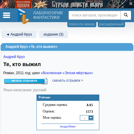
ЛАБОРАТОРИЯ
ФАНТАСТИКИ
поиск по жанру
расширенный
◄ Андрей Круз
издания (3)
Андрей Круз «Те, кто выжил»
Андрей Круз
Те, кто выжил
Роман,
2011
год; цикл
«Вселенная «Эпохи мёртвых»
скачать отрывок >
читать отрывок
Язык написания: русский
Рейтинг
Средняя оценка:
8.05
Оценок:
1573
Моя оценка:
-
подробнее