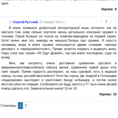
цикл.
Оценка:
8
[
3
]
Сергей Русский
,
21 января 2012 г.
В книге появился добротный литературный язык, которого так не
хватало тем, кому сильно портило жизнь детальное описание оружия и
техники. Герой больше не похож на хомячка-мародёра из первой серии.
Хотя лично мне это никогда не мешало.Теперь про оружие. Я просто
ненавижу, когда в книге оружие описывается двумя словами- «калаш/
автомат» и «макаров/пистолет». Прямо хочется порвать и выкинуть книгу.
Пару слов про серию «Я! Еду! Домой!», так как книга последняя, судя по
всему.
Мне, как патриоту, очень доставило сравнение русского и
американского/европейского образа жизни, сравнение самой души этих
трёх наций. Прямо гордость распирает, за наш суровый, хоть и жадный
народ, за наш русский менталитет! Хотя бы сцена, где Андрей в Голландии
хладнокровно выследил и уничтожил банду албанцев, а потом особо
жестоко убил их главаря. Спойлерить не буду, просто у ГГ был очень веский
повод сделать это. Замечательная книга! 10 из 10.
Оценка:
10
Страницы:
1
2