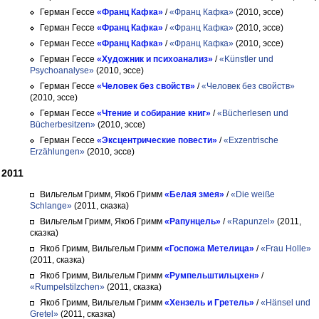
Герман Гессе
«Франц Кафка»
/
«Франц Кафка»
(2010, эссе)
Герман Гессе
«Франц Кафка»
/
«Франц Кафка»
(2010, эссе)
Герман Гессе
«Франц Кафка»
/
«Франц Кафка»
(2010, эссе)
Герман Гессе
«Художник и психоанализ»
/
«Künstler und
Psychoanalyse»
(2010, эссе)
Герман Гессе
«Человек без свойств»
/
«Человек без свойств»
(2010, эссе)
Герман Гессе
«Чтение и собирание книг»
/
«Bücherlesen und
Bücherbesitzen»
(2010, эссе)
Герман Гессе
«Эксцентрические повести»
/
«Exzentrische
Erzählungen»
(2010, эссе)
2011
Вильгельм Гримм, Якоб Гримм
«Белая змея»
/
«Die weiße
Schlange»
(2011, сказка)
Вильгельм Гримм, Якоб Гримм
«Рапунцель»
/
«Rapunzel»
(2011,
сказка)
Якоб Гримм, Вильгельм Гримм
«Госпожа Метелица»
/
«Frau Holle»
(2011, сказка)
Якоб Гримм, Вильгельм Гримм
«Румпельштильцхен»
/
«Rumpelstilzchen»
(2011, сказка)
Якоб Гримм, Вильгельм Гримм
«Хензель и Гретель»
/
«Hänsel und
Gretel»
(2011, сказка)