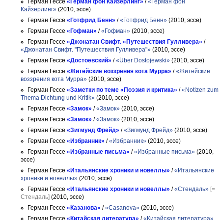
Герман Гессе
«Герман фон Кайзерлинг»
/
«Герман фон
Кайзерлинг»
(2010, эссе)
Герман Гессе
«Готфрид Бенн»
/
«Готфрид Бенн»
(2010, эссе)
Герман Гессе
«Гофман»
/
«Гофман»
(2010, эссе)
Герман Гессе
«Джонатан Свифт. «Путешествия Гулливера»
/
«Джонатан Свифт. "Путешествия Гулливера"»
(2010, эссе)
Герман Гессе
«Достоевский»
/
«Über Dostojewski»
(2010, эссе)
Герман Гессе
«Житейские воззрения кота Мурра»
/
«Житейские
воззрения кота Мурра»
(2010, эссе)
Герман Гессе
«Заметки по теме «Поэзия и критика»
/
«Notizen zum
Thema Dichtung und Kritik»
(2010, эссе)
Герман Гессе
«Замок»
/
«Замок»
(2010, эссе)
Герман Гессе
«Замок»
/
«Замок»
(2010, эссе)
Герман Гессе
«Зигмунд Фрейд»
/
«Зигмунд Фрейд»
(2010, эссе)
Герман Гессе
«Избранник»
/
«Избранник»
(2010, эссе)
Герман Гессе
«Избранные письма»
/
«Избранные письма»
(2010,
эссе)
Герман Гессе
«Итальянские хроники и новеллы»
/
«Итальянские
хроники и новеллы»
(2010, эссе)
Герман Гессе
«Итальянские хроники и новеллы»
/
«Стендаль»
[=
Стендаль]
(2010, эссе)
Герман Гессе
«Казанова»
/
«Casanova»
(2010, эссе)
Герман Гессе
«Китайская литература»
/
«Китайская литература»