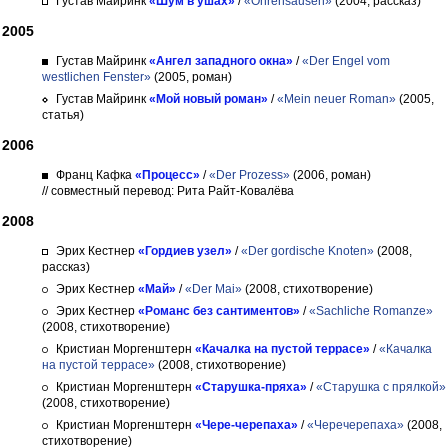
Густав Майринк
«Шум в ушах»
/
«Ohrensausen»
(2004, рассказ)
2005
Густав Майринк
«Ангел западного окна»
/
«Der Engel vom
westlichen Fenster»
(2005, роман)
Густав Майринк
«Мой новый роман»
/
«Mein neuer Roman»
(2005,
статья)
2006
Франц Кафка
«Процесс»
/
«Der Prozess»
(2006, роман)
// совместный перевод: Рита Райт-Ковалёва
2008
Эрих Кестнер
«Гордиев узел»
/
«Der gordische Knoten»
(2008,
рассказ)
Эрих Кестнер
«Май»
/
«Der Mai»
(2008, стихотворение)
Эрих Кестнер
«Романс без сантиментов»
/
«Sachliche Romanze»
(2008, стихотворение)
Кристиан Моргенштерн
«Качалка на пустой террасе»
/
«Качалка
на пустой террасе»
(2008, стихотворение)
Кристиан Моргенштерн
«Старушка-пряха»
/
«Старушка с прялкой»
(2008, стихотворение)
Кристиан Моргенштерн
«Чере-черепаха»
/
«Черечерепаха»
(2008,
стихотворение)