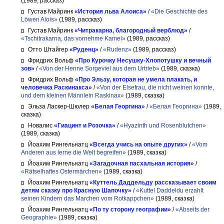
(1989, рассказ)
Густав Майринк
«История льва Алоиса»
/
«Die Geschichte des
Löwen Alois»
(1989, рассказ)
Густав Майринк
«Читракарна, благородный верблюд»
/
«Tschitrakarna, das vornehme Kamel»
(1989, рассказ)
Отто Штайгер
«Руденц»
/
«Rudenz»
(1989, рассказ)
Фридрих Вольф
«Про Курочку Несушку-Хлопотушку и вечный
зов»
/
«Von der Henne Sorgeviel aus dem Urtrieb»
(1989, сказка)
Фридрих Вольф
«Про Эльзу, которая не умела плакать, и
человечка Раскинакса»
/
«Von der Elsefrau, die nicht weinen konnte,
und dem kleinen Männlein Raskinax»
(1989, сказка)
Эльза Ласкер-Шюлер
«Белая Георгина»
/
«Белая Георгина»
(1989,
сказка)
Новалис
«Гиацинт и Розочка»
/
«Hyazinth und Rosenblutchen»
(1989, сказка)
Йоахим Рингельнатц
«Всегда учись на опыте других»
/
«Vom
Anderen aus lerne die Welt begreifen»
(1989, сказка)
Йоахим Рингельнатц
«Загадочная пасхальная история»
/
«Rätselhaftes Ostermärchen»
(1989, сказка)
Йоахим Рингельнатц
«Куттель Даддельду рассказывает своим
детям сказку про Красную Шапочку»
/
«Kuttel Daddeldu erzahlt
seinen Kindern das Marchen vom Rotkappchen»
(1989, сказка)
Йоахим Рингельнатц
«По ту сторону географии»
/
«Abseits der
Geographie»
(1989, сказка)