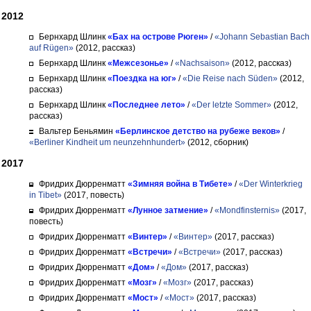
2012
Бернхард Шлинк
«Бах на острове Рюген»
/
«Johann Sebastian Bach
auf Rügen»
(2012, рассказ)
Бернхард Шлинк
«Межсезонье»
/
«Nachsaison»
(2012, рассказ)
Бернхард Шлинк
«Поездка на юг»
/
«Die Reise nach Süden»
(2012,
рассказ)
Бернхард Шлинк
«Последнее лето»
/
«Der letzte Sommer»
(2012,
рассказ)
Вальтер Беньямин
«Берлинское детство на рубеже веков»
/
«Berliner Kindheit um neunzehnhundert»
(2012, сборник)
2017
Фридрих Дюрренматт
«Зимняя война в Тибете»
/
«Der Winterkrieg
in Tibet»
(2017, повесть)
Фридрих Дюрренматт
«Лунное затмение»
/
«Mondfinsternis»
(2017,
повесть)
Фридрих Дюрренматт
«Винтер»
/
«Винтер»
(2017, рассказ)
Фридрих Дюрренматт
«Встречи»
/
«Встречи»
(2017, рассказ)
Фридрих Дюрренматт
«Дом»
/
«Дом»
(2017, рассказ)
Фридрих Дюрренматт
«Мозг»
/
«Мозг»
(2017, рассказ)
Фридрих Дюрренматт
«Мост»
/
«Мост»
(2017, рассказ)