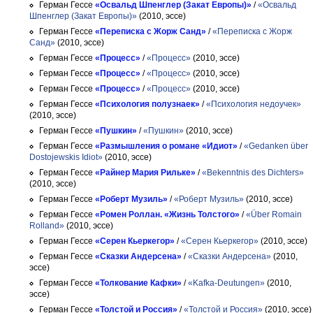
Герман Гессе
«Освальд Шпенглер (Закат Европы)»
/
«Освальд
Шпенглер (Закат Европы)»
(2010, эссе)
Герман Гессе
«Переписка с Жорж Санд»
/
«Переписка с Жорж
Санд»
(2010, эссе)
Герман Гессе
«Процесс»
/
«Процесс»
(2010, эссе)
Герман Гессе
«Процесс»
/
«Процесс»
(2010, эссе)
Герман Гессе
«Процесс»
/
«Процесс»
(2010, эссе)
Герман Гессе
«Психология полузнаек»
/
«Психология недоучек»
(2010, эссе)
Герман Гессе
«Пушкин»
/
«Пушкин»
(2010, эссе)
Герман Гессе
«Размышления о романе «Идиот»
/
«Gedanken über
Dostojewskis Idiot»
(2010, эссе)
Герман Гессе
«Райнер Мария Рильке»
/
«Bekenntnis des Dichters»
(2010, эссе)
Герман Гессе
«Роберт Музиль»
/
«Роберт Музиль»
(2010, эссе)
Герман Гессе
«Ромен Роллан. «Жизнь Толстого»
/
«Über Romain
Rolland»
(2010, эссе)
Герман Гессе
«Серен Кьеркегор»
/
«Серен Кьеркегор»
(2010, эссе)
Герман Гессе
«Сказки Андерсена»
/
«Сказки Андерсена»
(2010,
эссе)
Герман Гессе
«Толкование Кафки»
/
«Kafka-Deutungen»
(2010,
эссе)
Герман Гессе
«Толстой и Россия»
/
«Толстой и Россия»
(2010, эссе)