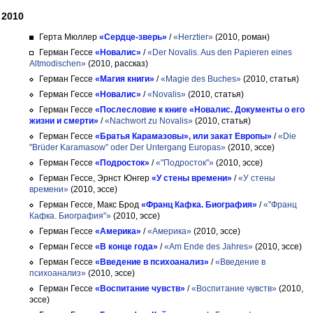
2010
Герта Мюллер
«Сердце-зверь»
/
«Herztier»
(2010, роман)
Герман Гессе
«Новалис»
/
«Der Novalis. Aus den Papieren eines
Altmodischen»
(2010, рассказ)
Герман Гессе
«Магия книги»
/
«Magie des Buches»
(2010, статья)
Герман Гессе
«Новалис»
/
«Novalis»
(2010, статья)
Герман Гессе
«Послесловие к книге «Новалис. Документы о его
жизни и смерти»
/
«Nachwort zu Novalis»
(2010, статья)
Герман Гессе
«Братья Карамазовы», или закат Европы»
/
«Die
"Brüder Karamasow" oder Der Untergang Europas»
(2010, эссе)
Герман Гессе
«Подросток»
/
«"Подросток"»
(2010, эссе)
Герман Гессе, Эрнст Юнгер
«У стены времени»
/
«У стены
времени»
(2010, эссе)
Герман Гессе, Макс Брод
«Франц Кафка. Биография»
/
«"Франц
Кафка. Биография"»
(2010, эссе)
Герман Гессе
«Америка»
/
«Америка»
(2010, эссе)
Герман Гессе
«В конце года»
/
«Am Ende des Jahres»
(2010, эссе)
Герман Гессе
«Введение в психоанализ»
/
«Введение в
психоанализ»
(2010, эссе)
Герман Гессе
«Воспитание чувств»
/
«Воспитание чувств»
(2010,
эссе)