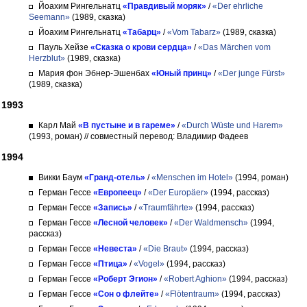
Йоахим Рингельнатц
«Правдивый моряк»
/
«Der ehrliche
Seemann»
(1989, сказка)
Йоахим Рингельнатц
«Табарц»
/
«Vom Tabarz»
(1989, сказка)
Пауль Хейзе
«Сказка о крови сердца»
/
«Das Märchen vom
Herzblut»
(1989, сказка)
Мария фон Эбнер-Эшенбах
«Юный принц»
/
«Der junge Fürst»
(1989, сказка)
1993
Карл Май
«В пустыне и в гареме»
/
«Durch Wüste und Harem»
(1993, роман)
// совместный перевод: Владимир Фадеев
1994
Викки Баум
«Гранд-отель»
/
«Menschen im Hotel»
(1994, роман)
Герман Гессе
«Европеец»
/
«Der Europäer»
(1994, рассказ)
Герман Гессе
«Запись»
/
«Traumfährte»
(1994, рассказ)
Герман Гессе
«Лесной человек»
/
«Der Waldmensch»
(1994,
рассказ)
Герман Гессе
«Невеста»
/
«Die Braut»
(1994, рассказ)
Герман Гессе
«Птица»
/
«Vogel»
(1994, рассказ)
Герман Гессе
«Роберт Эгион»
/
«Robert Aghion»
(1994, рассказ)
Герман Гессе
«Сон о флейте»
/
«Flötentraum»
(1994, рассказ)