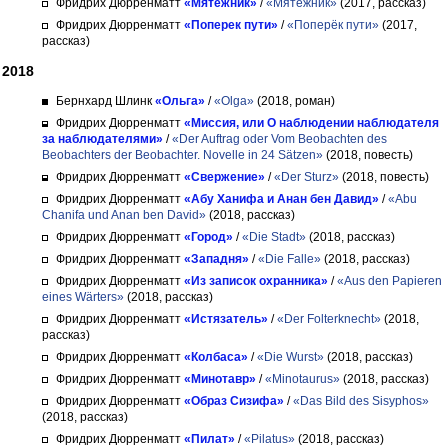
Фридрих Дюрренматт
«Мятежник»
/
«Мятежник»
(2017, рассказ)
Фридрих Дюрренматт
«Поперек пути»
/
«Поперёк пути»
(2017,
рассказ)
2018
Бернхард Шлинк
«Ольга»
/
«Olga»
(2018, роман)
Фридрих Дюрренматт
«Миссия, или О наблюдении наблюдателя
за наблюдателями»
/
«Der Auftrag oder Vom Beobachten des
Beobachters der Beobachter. Novelle in 24 Sätzen»
(2018, повесть)
Фридрих Дюрренматт
«Свержение»
/
«Der Sturz»
(2018, повесть)
Фридрих Дюрренматт
«Абу Ханифа и Анан бен Давид»
/
«Abu
Chanifa und Anan ben David»
(2018, рассказ)
Фридрих Дюрренматт
«Город»
/
«Die Stadt»
(2018, рассказ)
Фридрих Дюрренматт
«Западня»
/
«Die Falle»
(2018, рассказ)
Фридрих Дюрренматт
«Из записок охранника»
/
«Aus den Papieren
eines Wärters»
(2018, рассказ)
Фридрих Дюрренматт
«Истязатель»
/
«Der Folterknecht»
(2018,
рассказ)
Фридрих Дюрренматт
«Колбаса»
/
«Die Wurst»
(2018, рассказ)
Фридрих Дюрренматт
«Минотавр»
/
«Minotaurus»
(2018, рассказ)
Фридрих Дюрренматт
«Образ Сизифа»
/
«Das Bild des Sisyphos»
(2018, рассказ)
Фридрих Дюрренматт
«Пилат»
/
«Pilatus»
(2018, рассказ)