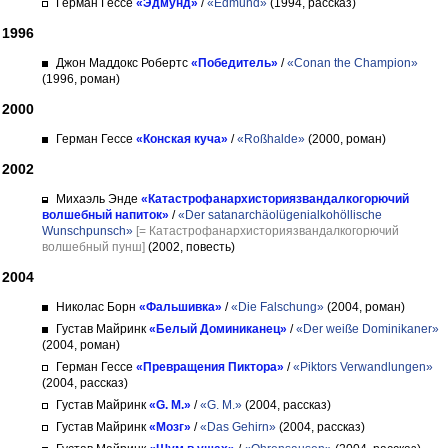
Герман Гессе
«Эдмунд»
/
«Edmund»
(1994, рассказ)
1996
Джон Маддокс Робертс
«Победитель»
/
«Conan the Champion»
(1996, роман)
2000
Герман Гессе
«Конская куча»
/
«Roßhalde»
(2000, роман)
2002
Михаэль Энде
«Катастрофанархисториязвандалкогорючий
волшебный напиток»
/
«Der satanarchäolügenialkohöllische
Wunschpunsch»
[= Катастрофанархисториязвандалкогорючий
волшебный пунш]
(2002, повесть)
2004
Николас Борн
«Фальшивка»
/
«Die Falschung»
(2004, роман)
Густав Майринк
«Белый Доминиканец»
/
«Der weiße Dominikaner»
(2004, роман)
Герман Гессе
«Превращения Пиктора»
/
«Piktors Verwandlungen»
(2004, рассказ)
Густав Майринк
«G. M.»
/
«G. M.»
(2004, рассказ)
Густав Майринк
«Мозг»
/
«Das Gehirn»
(2004, рассказ)