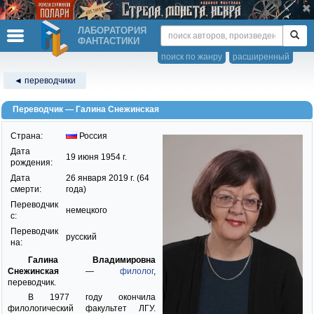
ЛАБОРАТОРИЯ
ФАНТАСТИКИ
поиск по жанру
расширенный
◄ переводчики
Переводчик — Галина Снежинская
Страна:
Россия
Дата
19 июня 1954 г.
рождения:
Дата
26 января 2019 г. (64
смерти:
года)
Переводчик
немецкого
c:
Переводчик
русский
на:
Галина Владимировна
Снежинская
—
филолог
,
переводчик.
В 1977 году окончила
филологический факультет ЛГУ.