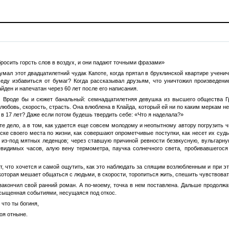
росить горсть слов в воздух, и они падают точными фразами»
умал этот двадцатилетний чудак Капоте, когда прятал в бруклинской квартире учени
седу избавиться от бумаг? Когда рассказывал друзьям, что уничтожил произведени
йден и напечатан через 60 лет после его написания.
. Вроде бы и сюжет банальный: семнадцатилетняя девушка из высшего общества Гр
любовь, скорость, страсть. Она влюблена в Клайда, который ей ни по каким меркам не
 в 17 лет? Даже если потом будешь твердить себе: «Что я наделала?»
те дело, а в том, как удается еще совсем молодому и неопытному автору погрузить
иске своего места по жизни, как совершают опрометчивые поступки, как несет их судь
 из-под мятных леденцов; через ставшую причиной ревности безвкусную, вульгарн
видимых часов, алую вену термометра, паучка солнечного света, пробивавшегося 
ет, что хочется и самой ощутить, как это наблюдать за спящим возлюбленным и при эт
оторая мешает общаться с людьми, в скорости, торопиться жить, спешить чувствовать
 закончил свой ранний роман. А по-моему, точка в нем поставлена. Дальше продолжа
асыщенная событиями, несущаяся под откос.
 что ты богиня,
оя отныне.