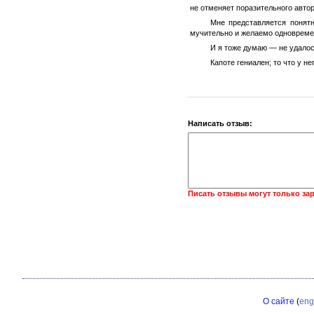
не отменяет поразительного автор
Мне представляется понятн
мучительно и желаемо одновремен
И я тоже думаю — не удалос
Капоте гениален; то что у н
Написать отзыв:
Писать отзывы могут только за
О сайте
(
eng