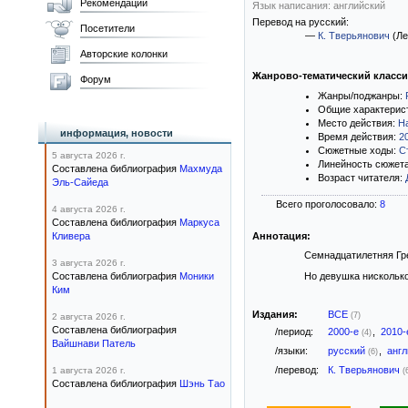
Рекомендации
Язык написания: английский
Перевод на русский:
Посетители
—
К. Тверьянович
(Ле
Авторские колонки
Жанрово-тематический класс
Форум
Жанры/поджанры:
Общие характерис
Место действия:
Н
информация, новости
Время действия:
2
Сюжетные ходы:
С
5 августа 2026 г.
Линейность сюжет
Составлена библиография
Махмуда
Возраст читателя:
Эль-Сайеда
Всего проголосовало:
8
4 августа 2026 г.
Составлена библиография
Маркуса
Кливера
Аннотация:
Семнадцатилетняя Гре
3 августа 2026 г.
Составлена библиография
Моники
Но девушка нисколько
Ким
Издания:
ВСЕ
(7)
2 августа 2026 г.
Составлена библиография
/период:
2000-е
,
2010
(4)
Вайшнави Патель
/языки:
русский
,
анг
(6)
/перевод:
К. Тверьянович
1 августа 2026 г.
(
Составлена библиография
Шэнь Тао