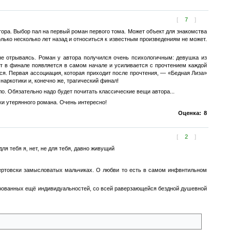
[
7
]
тора. Выбор пал на первый роман первого тома. Может объект для знакомства
лько несколько лет назад и относиться к известным произведениям не может.
 не отрываясь. Роман у автора получился очень психологичным: девушка из
ет в финале появляется в самом начале и усиливается с прочтением каждой
тся. Первая ассоциация, которая приходит после прочтения, — «Бедная Лиза»
наркотики и, конечно же, трагический финал!
ло. Обязательно надо будет почитать классические вещи автора...
ки утерянного романа. Очень интересно!
Оценка:
8
[
2
]
ля тебя я, нет, не для тебя, давно живущий
чертовски замысловатых мальчиках. О любви то есть в самом инфвнтильном
мированных ещё индивидуальностей, со всей раверзающейся бездной душевной