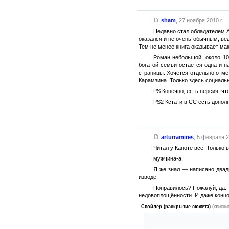
sham
,
27 ноября 2010 г.
Недавно стал обладателем А
оказался и не очень обычным, вед
Тем не менее книга оказывает ма
Роман небольшой, около 10
богатой семьи остается одна и 
страницы. Хочется отдельно отмет
Карамзина. Только здесь социальн
PS Конечно, есть версия, чт
PS2 Кстати в СС есть допол
arturramires
,
5 февраля 2
Читал у Капоте всё. Только 
мужчина-а.
Я же знал — написано двад
изводе.
Понравилось? Пожалуй, да. 
недовоплощённости. И даже концо
Спойлер (раскрытие сюжета)
(кликни
«в общем, все умерли»