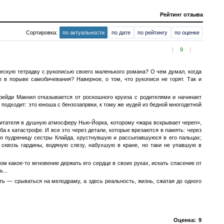
Рейтинг отзыва
Сортировка:
по актуальности
по дате
по рейтингу
по оценке
[
9
]
ческую тетрадку с рукописью своего маленького романа? О чем думал, когда
е в порыве самобичевания? Наверное, о том, что рукописи не горят. Так и
ейди Макнил отказывается от роскошного круиза с родителями и начинает
 подходит: это юноша с бензозапрвки, к тому же иудей из бедной многодетной
 читателя в душную атмосферу Нью-Йорка, которому «жара вскрывает череп»,
ба к катастрофе. И все это через детали, которые врезаются в память: через
ую пудреницу сестры Клайда, хрустнувшую и рассыпавшуюся в его пальцах;
сквозь гардины, водяную слезу, набухшую в кране, но таки не упавшую в
ом какое-то мгновение держать его сердце в своих руках, искать спасение от
...
ть — срываться на мелодраму, а здесь реальность, жизнь, сжатая до одного
Оценка:
9