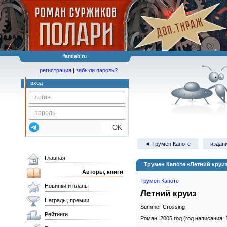
fantlab ru
регистрация
|
забыли пароль?
вход
OK
◄ Трумен Капоте
издани
Главная
Трумен Капоте «Летний круи
Авторы, книги
Трумен Капоте
Новинки и планы
Летний круиз
Награды, премии
Summer Crossing
Рейтинги
Роман,
2005
год (год написания: 