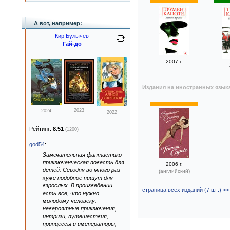
А вот, например:
Кир Булычев
Гай-до
2007 г.
Издания на иностранных язык
2023
2024
2022
Рейтинг:
8.51
(1200)
god54
:
Замечательная фантастико-
приключенческая повесть для
2006 г.
детей. Сегодня во много раз
(английский)
хуже подобное пишут для
взрослых. В произведении
страница всех изданий (7 шт.) >>
есть все, что нужно
молодому человеку:
невероятные приключения,
интриги, путешествия,
принцессы и имеператоры,