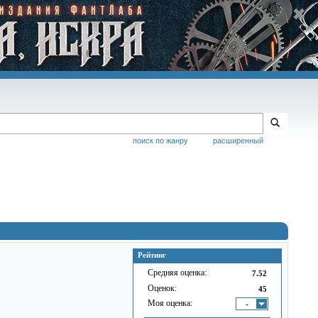
поиск по жанру
расширенный
Рейтинг
Средняя оценка:
7.52
Оценок:
45
Моя оценка:
-