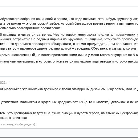
збуковского собрания сочинений и решил, что надо почитать что-нибудь крупное у ав
ь этот роман — это авторский дебют, который был долгое время утерян, а выпущен то
ксимально благоприятное впечатление.
0 страниц, и читается за вечер. Честно говоря меня захватило, читал практически
начинает встречаться с бедным парнем из Бруклина. Ощущение, что что-то произойд
ить, что до самого последнего абзаца книги, я не мог предугадать, чем все заверши
ый статус у партнеров диаметрально другой + середина ХХ-го века, музыка, алкоголь, 
о роман неоконченный, но после прочтения книги лично у меня такого ощущения не бы
нительные материалы, в которых описывается последние годы автора и история наход
021 г.
вот маленькая эта книжечка дразнила с полки гламурным дизайном, издеваясь, мол не д
цатилетним мальчиком о чудесных двадцатилетних (а то и моложе) девочках и их 
Тем, что «репортаж» ведётся на языке эмоций и чувств героев, на языке их несфор
вка в стилистике
те по нему, чтобы увидеть)