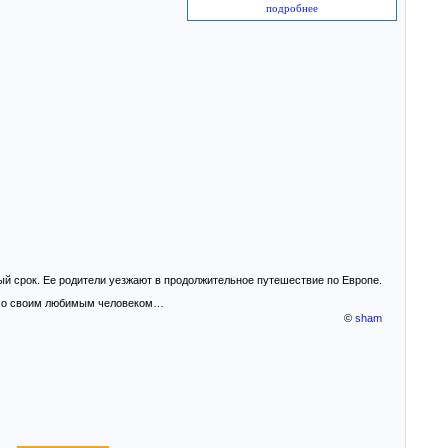
подробнее
й срок. Ее родители уезжают в продолжительное путешествие по Европе.
я со своим любимым человеком…
©
sham