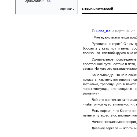
сражения и
...
>>
оценка: 7
Отзывы читателей
Lena_Ka
,
3 марта 2012 г.
«Мне нужно всего лишь подб
Рукописи не горят? О чем д
бросал эту квартиру и велел со
произошло. «Летний круиз» был на
Удивительное произведение
собственное путешествие в лето, 
семьи. Но кого это останавливало
Банально? Да. Но не в сюже
показать, как мечутся герои в по
мотылька, трепещущего в пакете
через «секунды, слетающие с не
раковину»
Всё это настолько затягива
«избыточной чувствительности», к
Есть версия, что Капоте не
летнего путешествия, плотная, н
Ночное зеркало мне говорит,
Дневное зеркало — что ты м