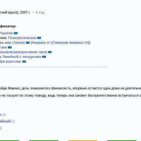
тний круиз)
; 2007 г.
— 6 изд.
ификатор:
Реализм
тики:
Психологическое
аш мир (Земля)
(
Америка
(
Северная Америка
)
)
0 век
тановление/взросление героя
а:
Линейный с экскурсами
Для взрослых
йди Макнил, дочь знаменитого финансиста, впервые остается одна дома на длительны
 не тоскует по этому поводу, ведь теперь она сможет беспрепятственно встречатьс
-е
(3)
лийский
(1)
6)