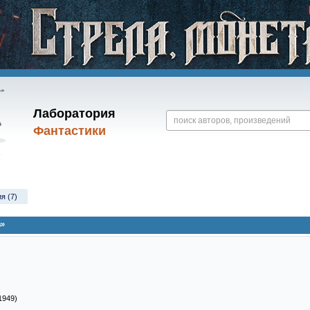
Лаборатория
Фантастики
я (7)
з»
1949)