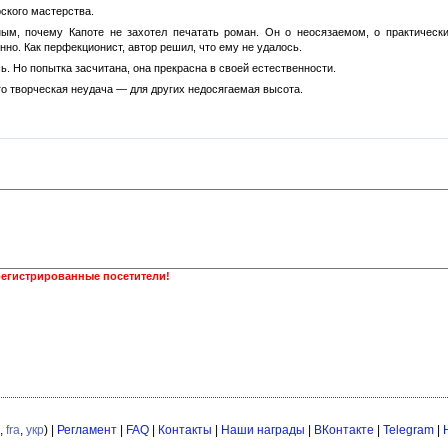
ского мастерства.
ым, почему Капоте не захотел печатать роман. Он о неосязаемом, о практически
но. Как перфекционист, автор решил, что ему не удалось.
ь. Но попытка засчитана, она прекрасна в своей естественности.
его творческая неудача — для других недосягаемая высота.
регистрированные посетители!
,
fra
,
укр
) |
Регламент
|
FAQ
|
Контакты
|
Наши награды
|
ВКонтакте
|
Telegram
|