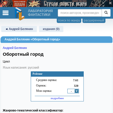
ЛАБОРАТОРИЯ
ФАНТАСТИКИ
поиск по жанру
расширенный
◄ Андрей Белянин
издания (9)
Андрей Белянин «Оборотный город»
Андрей Белянин
Оборотный город
Цикл
Язык написания: русский
Рейтинг
Средняя оценка:
7.61
Оценок:
320
Моя оценка:
-
подробнее
Жанрово-тематический классификатор: