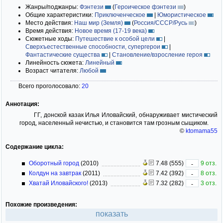
Жанры/поджанры:
Фэнтези
(
Героическое фэнтези
)
Общие характеристики:
Приключенческое
|
Юмористическое
Место действия:
Наш мир (Земля)
(
Россия/СССР/Русь
)
Время действия:
Новое время (17-19 века)
Сюжетные ходы:
Путешествие к особой цели
|
Сверхъестественные способности, супергерои
|
Фантастические существа
|
Становление/взросление героя
Линейность сюжета:
Линейный
Возраст читателя:
Любой
Всего проголосовало:
20
Аннотация:
ГГ, донской казак Илья Иловайский, обнаруживает мистический
город, населенный нечистью, и становится там грозным сыщиком.
©
ktomama55
Содержание цикла:
Оборотный город
(2010)
7.48 (555)
9 отз.
-
Колдун на завтрак
(2011)
7.42 (392)
8 отз.
-
Хватай Иловайского!
(2013)
7.32 (282)
3 отз.
-
Похожие произведения:
показать