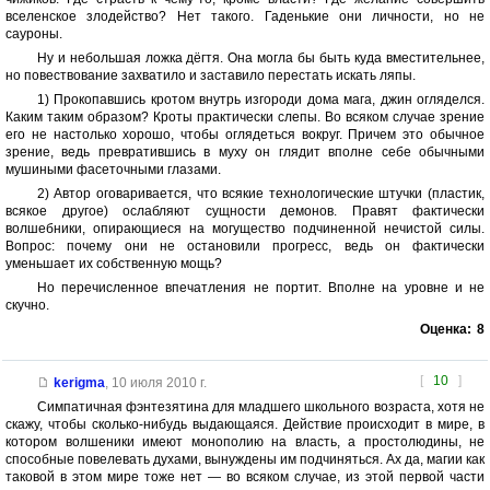
вселенское злодейство? Нет такого. Гаденькие они личности, но не
сауроны.
Ну и небольшая ложка дёгтя. Она могла бы быть куда вместительнее,
но повествование захватило и заставило перестать искать ляпы.
1) Прокопавшись кротом внутрь изгороди дома мага, джин огляделся.
Каким таким образом? Кроты практически слепы. Во всяком случае зрение
его не настолько хорошо, чтобы оглядеться вокруг. Причем это обычное
зрение, ведь превратившись в муху он глядит вполне себе обычными
мушиными фасеточными глазами.
2) Автор оговаривается, что всякие технологические штучки (пластик,
всякое другое) ослабляют сущности демонов. Правят фактически
волшебники, опирающиеся на могущество подчиненной нечистой силы.
Вопрос: почему они не остановили прогресс, ведь он фактически
уменьшает их собственную мощь?
Но перечисленное впечатления не портит. Вполне на уровне и не
скучно.
Оценка:
8
[
10
]
kerigma
,
10 июля 2010 г.
Симпатичная фэнтезятина для младшего школьного возраста, хотя не
скажу, чтобы сколько-нибудь выдающаяся. Действие происходит в мире, в
котором волшеники имеют монополию на власть, а простолюдины, не
способные повелевать духами, вынуждены им подчиняться. Ах да, магии как
таковой в этом мире тоже нет — во всяком случае, из этой первой части