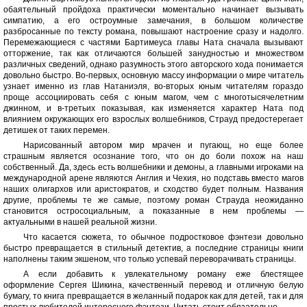
обаятельный пройдоха практически моментально начинает вызывать
симпатию, а его остроумные замечания, в большом количестве
разбросанные по тексту романа, повышают настроение сразу и надолго.
Перемежающиеся с частями Бартимеуса главы Ната сначала вызывают
отторжение, так как отличаются большей занудностью и множеством
различных сведений, однако разумность этого авторского хода понимается
довольно быстро. Во-первых, основную массу информации о мире читатель
узнает именно из глав Натаниэля, во-вторых юным читателям гораздо
проще ассоциировать себя с юным магом, чем с многотысячелетним
джинном, и в-третьих показывая, как изменяется характер Ната под
влиянием окружающих его взрослых волшебников, Страуд предостерегает
детишек от таких перемен.
Нарисованный автором мир мрачен и пугающ, но еще более
страшным является осознание того, что он до боли похож на наш
собственный. Да, здесь есть волшебники и демоны, а главными игроками на
международной арене являются Англия и Чехия, но подставь вместо магов
наших олигархов или аристократов, и сходство будет полным. Названия
другие, проблемы те же самые, поэтому роман Страуда неожиданно
становится остросоциальным, а показанные в нем проблемы —
актуальными в нашей реальной жизни.
Что касается сюжета, то обычное подростковое фэнтези довольно
быстро превращается в стильный детектив, а последние страницы книги
наполнены таким экшеном, что только успевай переворачивать страницы.
А если добавить к увлекательному роману еже блестящее
оформление Сергея Шикина, качественный перевод и отличную белую
бумагу, то книга превращается в желанный подарок как для детей, так и для