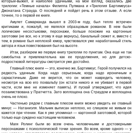
который-выжил, и наиболее удачными, на мой взгляд, оказались две
трилогии: «Темные начала» Филиппа Пулмана и «Трилогия Бартимеуса»
Джонатана Страуда. О последней и пойдет речь в этом отзыве. А если
точнее, то о первой ее книге.
Амулет Самарканда вышел в 2003-м году, был тепло встречен
критиками и, пожалуй, не являлся образцовым романом. В нем были
логические несостыковки, персонажи, больше похожие на картонные
заготовки (не все, но к этому я еще вернусь), банальный сюжет и, вместе с
тем, в романе был неплохой юмор, чувствовался уже наработанный стиль
автора и язык повествования был на высоте.
Итак, разберем же первую книгу трилогии по пунктам. Она еще не так
самобытна и привлекательна как ее продолжения, но для детско-
подростковой литературы смотрится уже достойно.
Главный плюс книги — это, конечно же, Бартимеус. Герой получился на
редкость удачным. Когда надо серьезным, когда надо ироничным и
саркастичным. Даже не верится, что он может навредить человеку,
несмотря на всю его похвальбу (он кстати никого и не убивает в первой
части, если мне не изменяет память). И пускай утверждают, что идея
позаимствована у Пратчетта. Зато воплощена она Страудом и воплощена
очень не плохо.
Частенько рядом с главным плюсом книги можно увидеть ее главный
минус — Натаниэля. Мальчик выписан неплохо, но слишком не живым он
кажется при чтении. Как я уже упоминал — картонной заготовкой, которой
только еще суждено настоящим человеком.
Маги Ролинг были во всем очень человечными и достоверными
персонажами с психологической точки зрения. Во всем, кроме одного — у