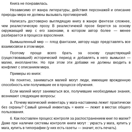
Книга не понравилась.
Независимо от жанра литературы, действия персонажей и описание
природы мира не должны вызывать противоречий.
Написать достоверно выглядящую книгу в жанре фентези сложнее,
чем реалистическую прозу. В реалистичекой прозе берется за основу
окружающий мир с его законами, в котором автор более — менее
разбирается в процессе взросления.
Вымышленный мир — плод фантазии, автору надо представлять все
взаимосвязи в этом мире.
Поэтому проще всего брать за основу существующий
(существовавший) исторический период и добавлять в него вымысел —
магию, инопланетян. Но при этом эти добавки не должны входить в
конфликт с описанием мира.
Примеры из книги:
Не понятно, заниматься магией могут люди, имеющие врожденную
способность или получившие ее в процессе обучения.
Если магией могут заниматься все, получившие необходимые знания,
возникают следующие вопросы:
а. Почему магический инвентарь у мага-наставника лежит практически
без охраны? Самый ценный инвентарь = книги — лежит в местах общего
пользования.
б. Как поставлен процесс контроля за распостранением книг по магии?
Даже при наличии системы контроля книги могут : украсть у мага, купить у
мага, купить в типографии (у них есть газеты — значит, есть печать).