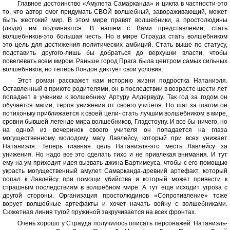
Главное достоинство «Амулета Самарканда» и цикла в частности-это
то, что автор смог придумать СВОЙ волшебный, завораживающий, может
быть жестокий мир. В этом мире правят волшебники, а простолюдины
(люди) им подчиняются. В нашем с Вами представлении, стать
волшебников-это большая честь. Но в мире Страуда стать волшебником
это цель для достижения политических амбиций. Стать выше по статусу,
подставить другого-лишь бы добраться до верхушки власти, чтобы
повелевать всем миром. Раньше город Прага была центром самых сильных
волшебников, но теперь Лондон диктует свои условия.
Этот роман расскажет нам историю жизни подростка Натаниэля.
Оставленный в приюте родителями, он в последствии в возрасте шести лет
попадает в ученики к волшебнику Артуру Алдервуду. Так год за годом он
обучается магии, терпя унижения от своего учителя. Но шаг за шагом он
потихоньку приближается к своей цели- стать лучшим волшебником в мире,
сровни бывшей легенде мира волшебников, Глэдстоуну. И все бы ничего, но
на одной из вечеринок своего учителя он попадается на глаза
могущественному молодому магу Лавлейсу, который при всех унижает
Натаниэля. Теперь главная цель Натаниэля-это месть Лавлейсу за
унижения. Но надо все это сделать тихо и не привлекая внимания. И тут
ему на ум приходит идея вызвать джина Бартимеуса, чтобы с его помощью
украсть могущественный амулет Самарканда-древний артефакт, который
попал к Лавлейсу при помощи убийства и который может привести к
страшным последствиям в волшебном мире. А тут еще исходит угроза с
другой стороны. Организация простолюдинов «Сопротивление» тоже
ворует волшебные артефакты и хочет начать войну с волшебниками.
Сюжетная линия тугой пружиной закручивается на всех фронтах.
Очень хорошо у Страуда получилось описать персонажей. Натаниэль-