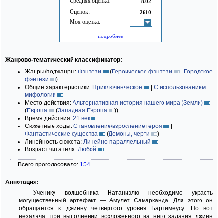
Средняя оценка:
8.02
Оценок:
2610
Моя оценка:
-
подробнее
Жанрово-тематический классификатор:
Жанры/поджанры:
Фэнтези
(
Героическое фэнтези
|
Городское
фэнтези
)
Общие характеристики:
Приключенческое
|
С использованием
мифологии
Место действия:
Альтернативная история нашего мира (Земли)
(
Европа
(
Западная Европа
)
)
Время действия:
21 век
Сюжетные ходы:
Становление/взросление героя
|
Фантастические существа
(
Демоны, черти
)
Линейность сюжета:
Линейно-параллельный
Возраст читателя:
Любой
Всего проголосовало:
154
Аннотация:
Ученику волшебника Натаниэлю необходимо украсть
могущественный артефакт — Амулет Самарканда. Для этого он
обращается к джинну четвертого уровня Бартимеусу. Но вот
незадача: при выполнении возложенного на него задания джинн