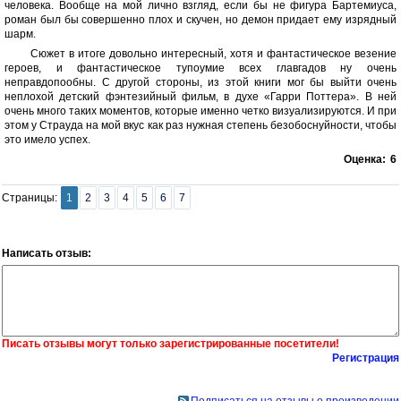
человека. Вообще на мой лично взгляд, если бы не фигура Бартемиуса,
роман был бы совершенно плох и скучен, но демон придает ему изрядный
шарм.
Сюжет в итоге довольно интересный, хотя и фантастическое везение
героев, и фантастическое тупоумие всех главгадов ну очень
неправдопообны. С другой стороны, из этой книги мог бы выйти очень
неплохой детский фэнтезийный фильм, в духе «Гарри Поттера». В ней
очень много таких моментов, которые именно четко визуализируются. И при
этом у Страуда на мой вкус как раз нужная степень безобоснуйности, чтобы
это имело успех.
Оценка:
6
Страницы:
1
2
3
4
5
6
7
Написать отзыв:
Писать отзывы могут только зарегистрированные посетители!
Регистрация