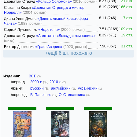
8.27 (739)
21 отз.
Джонатан Страуд
«Кольцо Соломона»
(2010, роман)
8.19 (2209)
166 отз.
Сюзанна Кларк
«Джонатан Стрендж и мистер
Норрелл»
(2004, роман)
8.11 (246)
7 отз.
Диана Уинн Джонс
«Девять жизней Кристофера
Чанта»
(1988, роман)
7.51 (3169)
109 отз.
Сергей Лукьяненко
«Недотёпа»
(2009, роман)
8.39 (571)
19 отз.
Джонатан Страуд
«Агентство «Локвуд и компания»»
(цикл)
7.90 (857)
31 отз.
Виктор Дашкевич
«Граф Аверин»
(2023, роман)
+ещё 6 шт. похожего
Издания:
ВСЕ
(5)
/период:
2000-е
,
2010-е
(3)
(2)
/языки:
русский
,
английский
,
украинский
(3)
(1)
(1)
/перевод:
В. Панченко
,
О. Степашкина
(1)
(3)