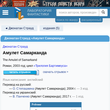
ЛАБОРАТОРИЯ
ФАНТАСТИКИ
поиск по жанру
расширенный
◄ Джонатан Страуд
издания (5)
Джонатан Страуд «Амулет Самарканда»
Джонатан Страуд
Амулет Самарканда
The Amulet of Samarkand
Роман,
2003
год; цикл
«Трилогия Бартимеуса»
скачать отрывок >
читать отрывок
Язык написания: английский
Перевод на русский:
—
О. Степашкина
(Амулет Самарканда)
; 2004 г.
— 3 изд.
Перевод на украинский:
—
В. Панченко
(Амулет Самарканда)
; 2017 г.
— 1 изд.
Рейтинг