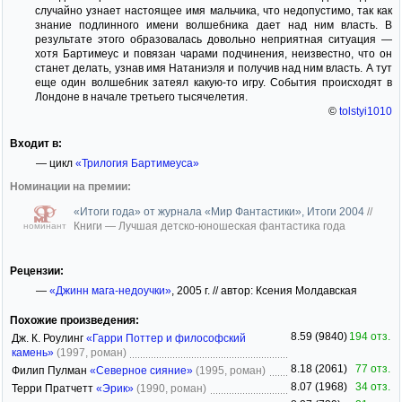
случайно узнает настоящее имя мальчика, что недопустимо, так как
знание подлинного имени волшебника дает над ним власть. В
результате этого образовалась довольно неприятная ситуация —
хотя Бартимеус и повязан чарами подчинения, неизвестно, что он
станет делать, узнав имя Натаниэля и получив над ним власть. А тут
еще один волшебник затеял какую-то игру. События происходят в
Лондоне в начале третьего тысячелетия.
©
tolstyi1010
Входит в:
— цикл
«Трилогия Бартимеуса»
Номинации на премии:
«Итоги года» от журнала «Мир Фантастики», Итоги 2004
//
Книги — Лучшая детско-юношеская фантастика года
номинант
Рецензии:
—
«Джинн мага-недоучки»
, 2005 г. // автор: Ксения Молдавская
Похожие произведения:
8.59 (9840)
194 отз.
Дж. К. Роулинг
«Гарри Поттер и философский
камень»
(1997, роман)
8.18 (2061)
77 отз.
Филип Пулман
«Северное сияние»
(1995, роман)
8.07 (1968)
34 отз.
Терри Пратчетт
«Эрик»
(1990, роман)