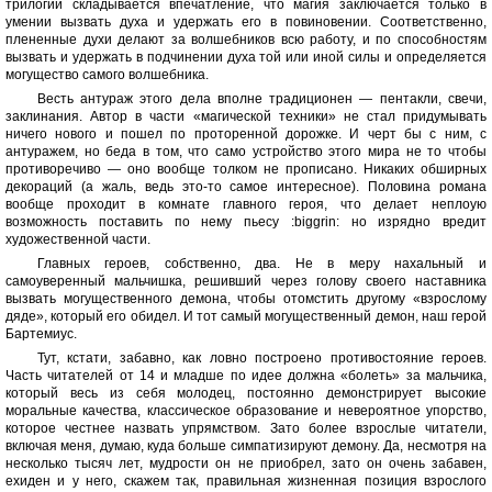
трилогии складывается впечатление, что магия заключается только в
умении вызвать духа и удержать его в повиновении. Соответственно,
плененные духи делают за волшебников всю работу, и по способностям
вызвать и удержать в подчинении духа той или иной силы и определяется
могущество самого волшебника.
Весть антураж этого дела вполне традиционен — пентакли, свечи,
заклинания. Автор в части «магической техники» не стал придумывать
ничего нового и пошел по проторенной дорожке. И черт бы с ним, с
антуражем, но беда в том, что само устройство этого мира не то чтобы
противоречиво — оно вообще толком не прописано. Никаких обширных
декораций (а жаль, ведь это-то самое интересное). Половина романа
вообще проходит в комнате главного героя, что делает неплоую
возможность поставить по нему пьесу :biggrin: но изрядно вредит
художественной части.
Главных героев, собственно, два. Не в меру нахальный и
самоуверенный мальчишка, решивший через голову своего наставника
вызвать могущественного демона, чтобы отомстить другому «взрослому
дяде», который его обидел. И тот самый могущественный демон, наш герой
Бартемиус.
Тут, кстати, забавно, как ловно построено противостояние героев.
Часть читателей от 14 и младше по идее должна «болеть» за мальчика,
который весь из себя молодец, постоянно демонстрирует высокие
моральные качества, классическое образование и невероятное упорство,
которое честнее назвать упрямством. Зато более взрослые читатели,
включая меня, думаю, куда больше симпатизируют демону. Да, несмотря на
несколько тысяч лет, мудрости он не приобрел, зато он очень забавен,
ехиден и у него, скажем так, правильная жизненная позиция взрослого