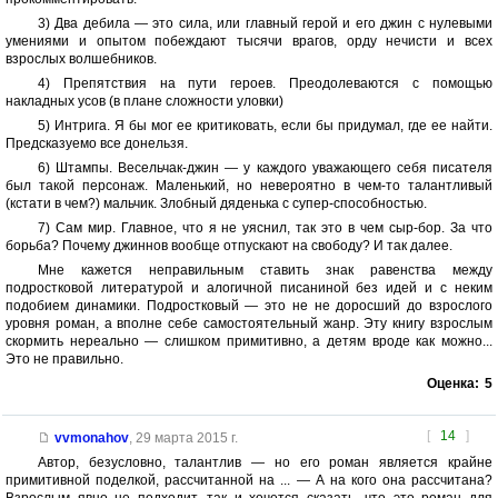
3) Два дебила — это сила, или главный герой и его джин с нулевыми
умениями и опытом побеждают тысячи врагов, орду нечисти и всех
взрослых волшебников.
4) Препятствия на пути героев. Преодолеваются с помощью
накладных усов (в плане сложности уловки)
5) Интрига. Я бы мог ее критиковать, если бы придумал, где ее найти.
Предсказуемо все донельзя.
6) Штампы. Весельчак-джин — у каждого уважающего себя писателя
был такой персонаж. Маленький, но невероятно в чем-то талантливый
(кстати в чем?) мальчик. Злобный дяденька с супер-способностью.
7) Сам мир. Главное, что я не уяснил, так это в чем сыр-бор. За что
борьба? Почему джиннов вообще отпускают на свободу? И так далее.
Мне кажется неправильным ставить знак равенства между
подростковой литературой и алогичной писаниной без идей и с неким
подобием динамики. Подростковый — это не не доросший до взрослого
уровня роман, а вполне себе самостоятельный жанр. Эту книгу взрослым
скормить нереально — слишком примитивно, а детям вроде как можно...
Это не правильно.
Оценка:
5
[
14
]
vvmonahov
,
29 марта 2015 г.
Автор, безусловно, талантлив — но его роман является крайне
примитивной поделкой, рассчитанной на ... — А на кого она рассчитана?