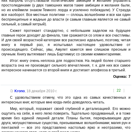
них напрочь отсутствовали политические амбиции и желание управлять
простолюдинами (у двух тамошних магов такие амбиции и желания были,
но их клеймили знаком Темного лорда и усиленно побеждали). У Страуда
все наоборот. Все местные политики — сплошь волшебники и все как один
беспринципные и жадные до власти (и самым главным является не самый
сильный, а самый хитрый).
Сюжет протекает стандартно, с небольшим заделом на будущее
главные герои доходят до финала, там сражаются со злом и все счастливы.
И для своей возрастной категории все расписано идеально, поэтому, читая
книгу в первый раз, я испытывал настоящее удовольствие от
происходящего. Сейчас, увы, Амулет кажется мне слишком пресным и
скучным. Книгу вытягивает лишь Бартимеус со своими комментариями.
Итог: книгу очень неплоха для подростков. На людей более старшего
возраста она не произведет сильного впечатления, т. к. для них все самое
интересное начинается со второй книги и достигает апофеоза в третьей.
Оценка:
7
[
22
]
Krono
,
18 декабря 2010 г.
С удовольствием отмечу, что это одна из самых качественных и
интересных книг, которые мне когда-либо доводилось читать.
Мир, который, поражает своей глубиной и детализацией. Его можно
ощутить на себе, в него легко поверить. Тщательно продуманный, и в тоже
время без единой лишней детали. Планы бытия, перекрывающие друг
друга; могущественные существа, призываемые волшебниками; магия рун и
пентаклей — все это представлено настолько ярко и неотразимо, что