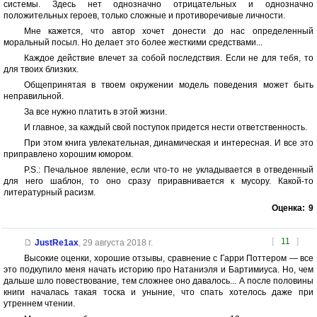
системы. Здесь нет однозначно отрицательных и однозначно
положительных героев, только сложные и противоречивые личности.
Мне кажется, что автор хочет донести до нас определенный
моральный посыл. Но делает это более жесткими средствами...
Каждое действие влечет за собой последствия. Если не для тебя, то
для твоих близких.
Общепринятая в твоем окружении модель поведения может быть
неправильной.
За все нужно платить в этой жизни.
И главное, за каждый свой поступок придется нести ответственность.
При этом книга увлекательная, динамическая и интересная. И все это
приправлено хорошим юмором.
P.S.: Печальное явление, если что-то не укладывается в отведенный
для него шаблон, то оно сразу приравнивается к мусору. Какой-то
литературный расизм.
Оценка:
9
[
11
]
JustRe1ax
,
29 августа 2018 г.
Высокие оценки, хорошие отзывы, сравнение с Гарри Поттером — все
это подкупило меня начать историю про Натаниэля и Бартимиуса. Но, чем
дальше шло повествование, тем сложнее оно давалось... А после половины
книги началась такая тоска и уныние, что спать хотелось даже при
утреннем чтении.