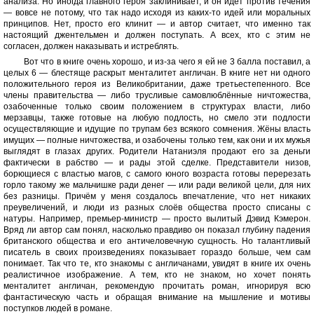
анализа. Но иногда главного героя заклинивает, и он идёт против течения
— вовсе не потому, что так надо исходя из каких-то идей или моральных
принципов. Нет, просто его клинит — и автор считает, что именно так
настоящий джентельмен и должен поступать. А всех, кто с этим не
согласен, должен наказывать и истреблять.
Вот что в книге очень хорошо, и из-за чего я ей не 3 балла поставил, а
целых 6 — блестяще раскрыт менталитет англичан. В книге нет ни одного
положительного героя из Великобритании, даже третьестепенного. Все
члены правительства — либо трусливые самовлюблённые ничтожества,
озабоченные только своим положением в структурах власти, либо
мерзавцы, также готовые на любую подлость, но смело эти подлости
осуществляющие и идущие по трупам без всякого сомнения. Жёны власть
имущих — полные ничтожества, и озабочены только тем, как они и их мужья
выглядят в глазах других. Родители Натаниэля продают его за деньги
фактически в рабство — и рады этой сделке. Представители низов,
борющиеся с властью магов, с самого юного возраста готовы перерезать
горло такому же мальчишке ради денег — или ради великой цели, для них
без разницы. Причём у меня создалось впечатление, что нет никаких
преувеличений, и люди из разных слоёв общества просто списаны с
натуры. Например, премьер-министр — просто вылитый Дэвид Кэмерон.
Вряд ли автор сам понял, насколько правдиво он показал глубину падения
британского общества и его античеловечную сущность. Но талантливый
писатель в своих произведениях показывает гораздо больше, чем сам
понимает. Так что те, кто знакомы с англичанами, увидят в книге их очень
реалистичное изображение. А тем, кто не знаком, но хочет понять
менталитет англичан, рекомендую прочитать роман, игнорируя всю
фантастическую часть и обращая внимание на мышление и мотивы
поступков людей в романе.