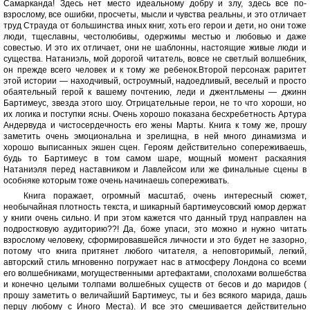
Самарканда! Здесь нет место идеальному добру и злу, здесь все по-
взрослому, все ошибки, просчеты, мысли и чувства реальны, и это отличает
труд Страуда от большинства иных книг, хоть его герои и дети, но они тоже
люди, тщеславны, честолюбивы, одержимы местью и любовью и даже
совестью. И это их отличает, они не шаблонны, настоящие живые люди и
существа. Натаниэль, мой дорогой читатель, вовсе не светлый волшебник,
он прежде всего человек и к тому же ребенок.Второй персонаж раритет
этой истории — находчивый, остроумный, надоедливый, веселый и просто
обаятельный герой к вашему почтению, леди и джентльмены — джинн
Бартимеус, звезда этого шоу. Отрицательные герои, не то что хороши, но
их логика и поступки ясны. Очень хорошо показана бесхребетность Артура
Андервуда и чистосердечность его жены Марты. Книга к тому же, прошу
заметить очень эмоциональна и зрелищна, в ней много динамизма и
хорошо выписанных экшен сцен. Героям действительно сопереживаешь,
будь то Бартимеус в том самом шаре, мощный момент раскаяния
Натаниэля перед наставником и Лавлейсом или же финальные сцены в
особняке которым тоже очень начинаешь сопереживать.
Книга поражает, огромный масштаб, очень интересный сюжет,
необычайная плотность текста, и шикарный бартимеусовский юмор держат
у книги очень сильно. И при этом кажется что данный труд направлен на
подростковую аудиторию??! Да, боже упаси, это можно и нужно читать
взрослому человеку, сформировавшейся личности и это будет не зазорно,
потому что книга притянет любого читателя, а неповторимый, легкий,
авторский стиль мгновенно погружает нас в атмосферу Лондона со всеми
его волшебниками, могущественными артефактами, сполохами волшебства
и конечно целыми толпами волшебных существ от бесов и до маридов (
прошу заметить о величайший Бартимеус, ты и без всякого марида, дашь
перцу любому с Иного Места). И все это смешивается действительно