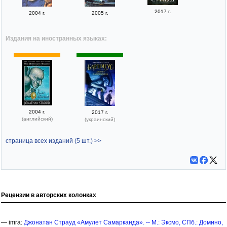
2017 г.
2004 г.
2005 г.
Издания на иностранных языках:
2004 г.
2017 г.
(английский)
(украинский)
страница всех изданий (5 шт.) >>
Рецензии в авторских колонках
— imra:
Джонатан Страуд «Амулет Самарканда». -- М.: Эксмо, СПб.: Домино,