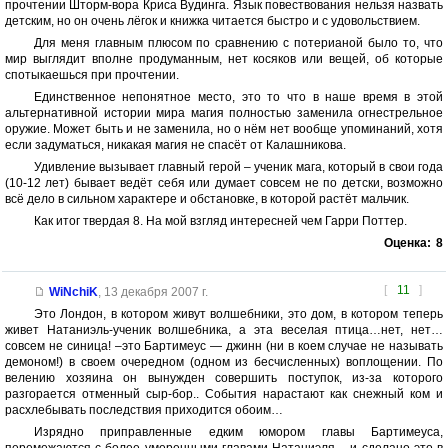
прочтении Шторм-вора Криса Вудинга. Язык повествования нельзя назвать
детским, но он очень лёгок и книжка читается быстро и с удовольствием.
Для меня главным плюсом по сравнению с потерианой было то, что
мир выглядит вполне продуманным, нет косяков или вещей, об которые
спотыкаешься при прочтении.
Единственное непонятное место, это то что в наше время в этой
альтернативной истории мира магия полностью заменила огнестрельное
оружие. Может быть и не заменила, но о нём нет вообще упоминаний, хотя
если задуматься, никакая магия не спасёт от Калашникова.
Удивление вызывает главный герой – ученик мага, который в свои года
(10-12 лет) бывает ведёт себя или думает совсем не по детски, возможно
всё дело в сильном характере и обстановке, в которой растёт мальчик.
Как итог твердая 8. На мой взгляд интересней чем Гарри Поттер.
Оценка:
8
[
11
]
WiNchiK
,
13 декабря 2007 г.
Это Лондон, в котором живут волшебники, это дом, в котором теперь
живет Натаниэль-ученик волшебника, а эта веселая птица…нет, нет…
совсем не синица! –это Бартимеус — джинн (ни в коем случае не называть
демоном!) в своем очередном (одном из бесчисленных) воплощении. По
велению хозяина он вынужден совершить поступок, из-за которого
разгорается отменный сыр-бор.. События нарастают как снежный ком и
расхлебывать последствия приходится обоим…
Изрядно приправленные едким юмором главы Бартимеуса,