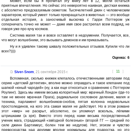
Может, если бы я прочитал эту книгу лет в 12, могли остаться
приятные впечатления. Но сейчас это невероятно наивная, десткая книжка
с абсолютно предсказуемым сюжетом. Тысячелетний джин с человеческим
характером, который умеет только прекращаться в животных — это вообще
отдельная история, а заносчивый выскочка с Гарри Поттером уж
соперничать точно не может — даже имя свое растрепал всем подряд, не
говоря уже про кучу косяков.
Система магия так и вовсе оставляет в недоумении. Получается, все,
что могут волшебники, это вызывать демонов и им приказывать.
Ну и я удивлен такому шквалу положительных отзывов. Купили что ли
всех?))))
Оценка:
6
[
11
]
Siver-Snom
,
21 сентября 2015 г.
Вспоминая, сколько книжек клепалось отечественными авторами под
серию «детский детектив», вполне можно оправдать и такое клепание под
шапкой «юный чародей» (ну, а как еще относиться к сравнению с Поттером
Роулинг). Здесь мы имеем весьма колоритный мир: мрачный Лондон (где-то
там не менее мрачная Прага), радикальное сословное деление, магия и
техника, парламент волшебников-снобов, пятая колонна недовольных
простолюдинов, на кого эта самая магия не действует. Но в этом романе
этот «мир» не раскрыт, абсолютно, он упомянут вскользь, лёгкими
штришками (а зря). Вместо этого перед нами весьма посредственный
ученик мага, страдающий «звёздной болезнью» (второй ГГ — средний по
силе джинн Бартимеус, болен тем же недугом). Нет, эгоизм и чувство
превосходства над другими вполне нормальны для подростка, но это