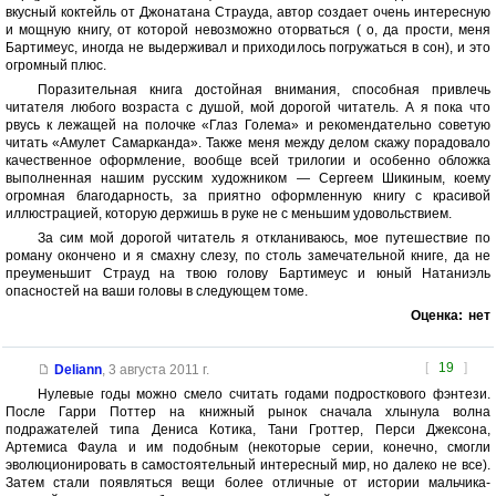
вкусный коктейль от Джонатана Страуда, автор создает очень интересную
и мощную книгу, от которой невозможно оторваться ( о, да прости, меня
Бартимеус, иногда не выдерживал и приходилось погружаться в сон), и это
огромный плюс.
Поразительная книга достойная внимания, способная привлечь
читателя любого возраста с душой, мой дорогой читатель. А я пока что
рвусь к лежащей на полочке «Глаз Голема» и рекомендательно советую
читать «Амулет Самарканда». Также меня между делом скажу порадовало
качественное оформление, вообще всей трилогии и особенно обложка
выполненная нашим русским художником — Сергеем Шикиным, коему
огромная благодарность, за приятно оформленную книгу с красивой
иллюстрацией, которую держишь в руке не с меньшим удовольствием.
За сим мой дорогой читатель я откланиваюсь, мое путешествие по
роману окончено и я смахну слезу, по столь замечательной книге, да не
преуменьшит Страуд на твою голову Бартимеус и юный Натаниэль
опасностей на ваши головы в следующем томе.
Оценка:
нет
[
19
]
Deliann
,
3 августа 2011 г.
Нулевые годы можно смело считать годами подросткового фэнтези.
После Гарри Поттер на книжный рынок сначала хлынула волна
подражателей типа Дениса Котика, Тани Гроттер, Перси Джексона,
Артемиса Фаула и им подобным (некоторые серии, конечно, смогли
эволюционировать в самостоятельный интересный мир, но далеко не все).
Затем стали появляться вещи более отличные от истории мальчика-