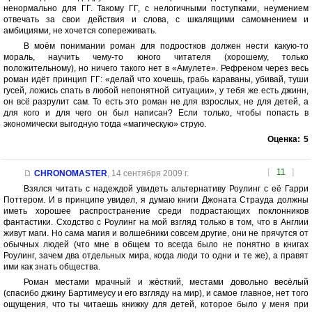
ненормально для ГГ. Такому ГГ, с нелогичными поступками, неумением
отвечать за свои действия и слова, с шкалящими самомнением и
амбициями, не хочется сопереживать.
В моём понимании роман для подростков должен нести какую-то
мораль, научить чему-то юного читателя (хорошему, только
положительному), но ничего такого нет в «Амулете». Рефреном через весь
роман идёт принцип ГГ: «делай что хочешь, грабь караваны, убивай, туши
гусей, ложись спать в любой непонятной ситуации», у тебя же есть джинн,
он всё разрулит сам. То есть это роман не для взрослых, не для детей, а
для кого и для чего он был написан? Если только, чтобы попасть в
экономически выгодную тогда «магическую» струю.
Оценка:
5
[
11
]
CHRONOMASTER
,
14 сентября 2009 г.
Взялся читать с надеждой увидеть альтернативу Роулинг с её Гарри
Поттером. И в принципе увидел, я думаю книги Джоната Страуда должны
иметь хорошее распространение среди подрастающих поклонников
фантастики. Сходство с Роулинг на мой взгляд только в том, что в Англии
живут маги. Но сама магия и волшебники совсем другие, они не прячутся от
обычных людей (что мне в общем то всегда было не понятно в книгах
Роулинг, зачем два отдельных мира, когда люди то одни и те же), а правят
ими как знать общества.
Роман местами мрачный и жёсткий, местами довольно весёлый
(спасибо джину Бартимеусу и его взгляду на мир), и самое главное, нет того
ощущения, что ты читаешь книжку для детей, которое было у меня при