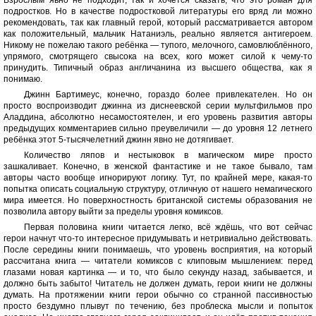
Взрослым явно не подходит, так и хочется сказать, что это роман для
подростков. Но в качестве подростковой литературы его вряд ли можно
рекомендовать, так как главный герой, который рассматривается автором
как положительный, мальчик Натаниэль, реально является антигероем.
Никому не пожелаю такого ребёнка — тупого, мелочного, самовлюблённого,
упрямого, смотрящего свысока на всех, кого может силой к чему-то
принудить. Типичный образ англичанина из высшего общества, как я
понимаю.
Джинн Бартимеус, конечно, гораздо более привлекателен. Но он
просто воспроизводит джинна из диснеевской серии мультфильмов про
Аладдина, абсолютно несамостоятелен, и его уровень развития авторы
предыдущих комментариев сильно преувеличили — до уровня 12 летнего
ребёнка этот 5-тысячелетний джинн явно не дотягивает.
Количество ляпов и нестыковок в магическом мире просто
зашкаливает. Конечно, в женской фантастике и не такое бывало, там
авторы часто вообще игнорируют логику. Тут, по крайней мере, какая-то
попытка описать социальную структуру, отличную от нашего немагического
мира имеется. Но поверхностность британской системы образования не
позволила автору выйти за пределы уровня комиксов.
Первая половина книги читается легко, всё ждёшь, что вот сейчас
герои начнут что-то интересное придумывать и нетривиально действовать.
После середины книги понимаешь, что уровень восприятия, на который
рассчитана книга — читатели комиксов с клиповым мышлением: перед
глазами новая картинка — и то, что было секунду назад, забывается, и
должно быть забыто! Читатель не должен думать, герои книги не должны
думать. На протяжении книги герои обычно со странной пассивностью
просто бездумно плывут по течению, без проблеска мысли и попыток