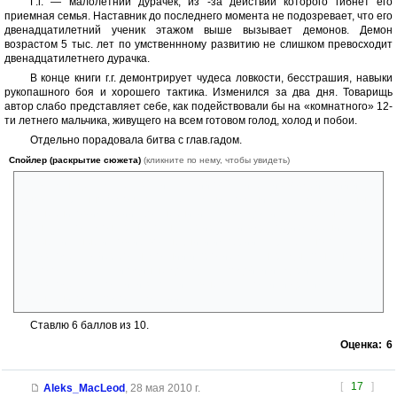
Г.г. — малолетний дурачек, из -за действий которого гибнет его
приемная семья. Наставник до последнего момента не подозревает, что его
двенадцатилетний ученик этажом выше вызывает демонов. Демон
возрастом 5 тыс. лет по умственнному развитию не слишком превосходит
двенадцатилетнего дурачка.
В конце книги г.г. демонтрирует чудеса ловкости, бесстрашия, навыки
рукопашного боя и хорошего тактика. Изменился за два дня. Товарищь
автор слабо представляет себе, как подействовали бы на «комнатного» 12-
ти летнего мальчика, живущего на всем готовом голод, холод и побои.
Отдельно порадовала битва с глав.гадом.
Спойлер (раскрытие сюжета)
(кликните по нему, чтобы увидеть)
Глав гад надел амулет ,защищающий от магических воздействий и
вызвал страшного монстра, с целью уничтожения ста самых сильных
волшебников империи. Волшебники с глав.гадом и г.г. заперты в
комнате. Пока монстр неспеша лез из щели в другое измерение,
самые сильные и ловкие волшебники империи старательно пуляли в
глав.злодея файерболы, молнии и прочие маг. снаряды, понятно, без
всякого эффекта. Ни один не догадался подойти и ударить
глав.злодея стулом, или запустить в него стулом или другим
волшебником с помощью магии.
Ставлю 6 баллов из 10.
Оценка:
6
[
17
]
Aleks_MacLeod
,
28 мая 2010 г.