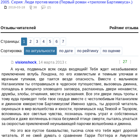
2005. Серия: Люди против магов (Первый роман «трилогии Бартимеуса».)
2019-03-18
38
(2)
Отзывы читателей
Рейтинг отзыва
Страницы:
1
2
3
4
5
6
7
Сортировка:
по актуальности
по дате
по рейтингу
по оценке
[
27
]
visionshock
,
14 марта 2013 г.
А ну-ка, подвинься всяк сюда входящий! Тебя ждет незабываемое
приключение вглубь Лондона, по его извилистым и темным улочкам и
мрачным тупикам, где таится везде опасность. Вместе с мальчиком
Натаниэлем ты отправишься в чудесное путешествие, вызовешь джинна,
попадешь в эпицентр зловещего заговора, распахнешь двери ненависти,
дружбы, злобы, отчаяния, мести и раскаяния. Все эти двери лишь тропы к
тому куда приведет тебе твое сердце вместе с честолюбивым Натаниэлем
и джинном юмористом Бартимеусом! Именно здесь, ты дорогой читатель
окунешься в мир волшебства и юности, промчишься над Темзой и Тауэром,
вспомнишь все светлые чувства, познаешь горечь утрат и собственных
ошибок и даже взглянешь в глаза безумной птице смерти, пытаясь угнаться
за скоростью приключений неунывающей парочки волшебника и джинна.
Но это все пустое бахвальство, тысяча слов что тебя ждет дорогой
читатель. И не смей думать о сравнение Гарри Поттера и Амулетом