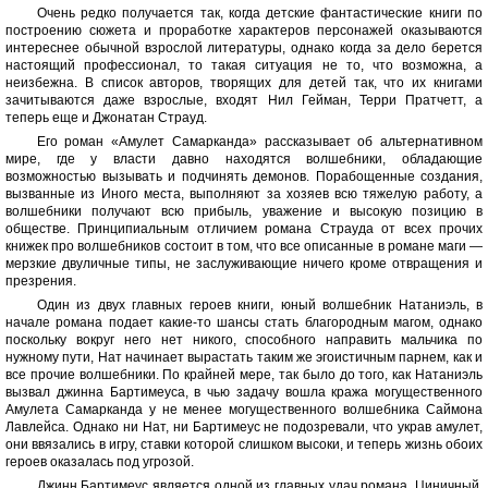
Очень редко получается так, когда детские фантастические книги по
построению сюжета и проработке характеров персонажей оказываются
интереснее обычной взрослой литературы, однако когда за дело берется
настоящий профессионал, то такая ситуация не то, что возможна, а
неизбежна. В список авторов, творящих для детей так, что их книгами
зачитываются даже взрослые, входят Нил Гейман, Терри Пратчетт, а
теперь еще и Джонатан Страуд.
Его роман «Амулет Самарканда» рассказывает об альтернативном
мире, где у власти давно находятся волшебники, обладающие
возможностью вызывать и подчинять демонов. Порабощенные создания,
вызванные из Иного места, выполняют за хозяев всю тяжелую работу, а
волшебники получают всю прибыль, уважение и высокую позицию в
обществе. Принципиальным отличием романа Страуда от всех прочих
книжек про волшебников состоит в том, что все описанные в романе маги —
мерзкие двуличные типы, не заслуживающие ничего кроме отвращения и
презрения.
Один из двух главных героев книги, юный волшебник Натаниэль, в
начале романа подает какие-то шансы стать благородным магом, однако
поскольку вокруг него нет никого, способного направить мальчика по
нужному пути, Нат начинает вырастать таким же эгоистичным парнем, как и
все прочие волшебники. По крайней мере, так было до того, как Натаниэль
вызвал джинна Бартимеуса, в чью задачу вошла кража могущественного
Амулета Самарканда у не менее могущественного волшебника Саймона
Лавлейса. Однако ни Нат, ни Бартимеус не подозревали, что украв амулет,
они ввязались в игру, ставки которой слишком высоки, и теперь жизнь обоих
героев оказалась под угрозой.
Джинн Бартимеус является одной из главных удач романа. Циничный,