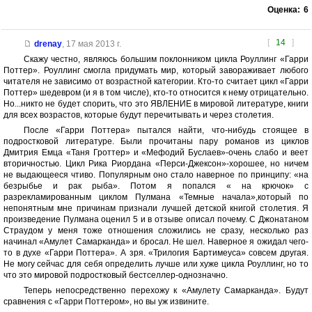
Оценка:
6
[
14
]
drenay
,
17 мая 2013 г.
Скажу честно, являюсь большим поклонником цикла Роуллинг «Гарри
Поттер». Роуллинг смогла придумать мир, который завораживает любого
читателя не зависимо от возрастной категории. Кто-то считает цикл «Гарри
Поттер» шедевром (и я в том числе), кто-то относится к нему отрицательно.
Но...никто не будет спорить, что это ЯВЛЕНИЕ в мировой литературе, книги
для всех возрастов, которые будут перечитывать и через столетия.
После «Гарри Поттера» пытался найти, что-нибудь стоящее в
подростковой литературе. Были прочитаны пару романов из циклов
Дмитрия Емца «Таня Гроттер» и «Мефодий Буслаев»-очень слабо и веет
вторичностью. Цикл Рика Риордана «Перси-Джексон»-хорошее, но ничем
не выдающееся чтиво. Популярным оно стало наверное по принципу: «на
безрыбье и рак рыба». Потом я попался « на крючок» с
разрекламированным циклом Пулмана «Темные начала»,который по
непонятным мне причинам признали лучшей детской книгой столетия. Я
произведение Пулмана оценил 5 и в отзыве описал почему. С Джонатаном
Страудом у меня тоже отношения сложились не сразу, несколько раз
начинал «Амулет Самарканда» и бросал. Не шел. Наверное я ожидал чего-
то в духе «Гарри Поттера». А зря. «Трилогия Бартимеуса» совсем другая.
Не могу сейчас для себя определить лучше или хуже цикла Роуллинг, но то
что это мировой подростковый бестселлер-однозначно.
Теперь непосредственно перехожу к «Амулету Самарканда». Будут
сравнения с «Гарри Поттером», но вы уж извините.