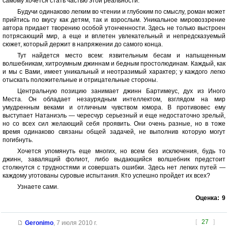
самому хочется стать частью этой реальности.
Будучи одинаково легким во чтении и глубоким по смыслу, роман может
прийтись по вкусу как детям, так и взрослым. Уникальное мировоззрение
автора придает творению особой утонченности. Здесь не только выстроен
потрясающий мир, а еще и вплетен увлекательный и непредсказуемый
сюжет, который держит в напряжении до самого конца.
Тут найдется место всем: язвительным бесам и напыщенным
волшебникам, хитроумным джиннам и бедным простолюдинам. Каждый, как
и мы с Вами, имеет уникальный и неотразимый характер; у каждого легко
отыскать положительные и отрицательные стороны.
Центральную позицию занимает джинн Бартимеус, дух из Иного
Места. Он обладает незаурядным интеллектом, взглядом на мир
умудренным веками и отличным чувством юмора. В противовес ему
выступает Натаниэль — чересчур серьезный и еще недостаточно зрелый,
но со всех сил желающий себя проявить. Они очень разные, но в тоже
время одинаково связаны общей задачей, не выполнив которую могут
погибнуть.
Хочется упомянуть еще многих, но всем без исключения, будь то
джинн, завалящий фолиот, либо выдающийся волшебник предстоит
столкнутся с трудностями и совершать ошибки. Здесь нет легких путей —
каждому уготованы суровые испытания. Кто успешно пройдет их всех?
Узнаете сами.
Оценка:
9
[
27
]
Geronimo
,
7 июля 2010 г.