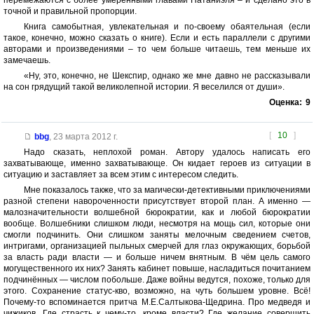
перемежаются с более умеренными главами Натаниэля – и сделано это в
точной и правильной пропорции.
Книга самобытная, увлекательная и по-своему обаятельная (если
такое, конечно, можно сказать о книге). Если и есть параллели с другими
авторами и произведениями – то чем больше читаешь, тем меньше их
замечаешь.
«Ну, это, конечно, не Шекспир, однако же мне давно не рассказывали
на сон грядущий такой великолепной истории. Я веселился от души».
Оценка:
9
[
10
]
bbg
,
23 марта 2012 г.
Надо сказать, неплохой роман. Автору удалось написать его
захватывающе, именно захватывающе. Он кидает героев из ситуации в
ситуацию и заставляет за всем этим с интересом следить.
Мне показалось также, что за магически-детективными приключениями
разной степени навороченности присутствует второй план. А именно —
малозначительности волшебной бюрократии, как и любой бюрократии
вообще. Волшебники слишком люди, несмотря на мощь сил, которые они
смогли подчинить. Они слишком заняты мелочным сведением счетов,
интригами, организацией пыльных смерчей для глаз окружающих, борьбой
за власть ради власти — и больше ничем внятным. В чём цель самого
могущественного их них? Занять кабинет повыше, насладиться почитанием
подчинённых — числом побольше. Даже войны ведутся, похоже, только для
этого. Сохранение статус-кво, возможно, на чуть большем уровне. Всё!
Почему-то вспоминается притча М.Е.Салтыкова-Щедрина. Про медведя и
чижиков. Где страсть к чему-то, кроме власти? Где желание совершить