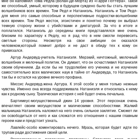
мне он напомнил Тома Редла (Волан-Де-Морта) из «Гарри Поттера». Такой
же способный, умный, которому в будущем суждено было бы стать лучшим
волшебников всех времен. Том Редл и Натаниэль. Натаниэль и Том Редл-
для меня это самые способные и перспективные подростки-волшебники
всех времен. Том Редл жесток, эгоистичен и понятно почему он выбрал
темную сторону жизни с убийствами и диктатурой. За что в итоге и
поплатился. Натаниэль до середины книги представлялся мне очень
близким по характеру к Редлу, но я рад что в нем смогли перевесить
светлые стороны. Несмотря на свои амбиции он оказался
человеком,который помнит добро и не даст в обиду тех к кому он
привязался.
Артур Андервуд-учитель Натаниэля. Мерзкий, ничтожный, мелочный
волшебник и мелочный политик. Он думает, что он осчастливил Натаниэля
своим обучением. Да если бы не трудолюбие его ученика и не изучение
самостоятельно всех магических наук в тайне от Андервуда, то Натаниэль
так бы и остался на уровне вечного профана.
Миссис Андервуд-жена Артура. К этой особе у меня только нежные
чувства. Именно она всегда поддерживала Натаниэля и относилась к нему
как к родному сыну. Трагическая история с ней будет очень печальна.
Бартимеус-могущественный джин 14 уровня. Этот персонаж очень
впечатляет своим могуществом и магическими способностями. Жалкий
мальчишка Натаниэль наложил на него очень сильное заклятие. Сможет ли
он освободиться от него и как сложатся его отношения с нашим главным
героем нам и предстоит узнать.
Лавлейс-особо коментировать нечего. Мразь, которая будет идти по
трупам ради достижения своей цели.