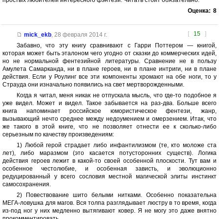
простых любителей интересного фэнтези. Читать стоит обязательно.
Оценка:
8
[
15
]
mick_ekb
,
28 февраля 2014 г.
Забавно, что эту книгу сравнивают с Гарри Поттером — книгой,
которая может быть эталоном чего угодно от сказки до коммерческих идей,
но не нормальной фентезийной литературы. Сравнение не в пользу
Амулета Самарканда, ни в плане героев, ни в плане интриги, ни в плане
действия. Если у Роулинг все эти компоненты хромают на обе ноги, то у
Страуда они изначально появились на свет мертворожденными.
Когда я читал, меня никак не отпускала мысль, что где-то подобное я
уже видел. Может и видел. Такое забывается на раз-два. Больше всего
книга напоминает российское юмористическое фентези, жанр,
вызывающий нечто среднее между недоумением и омерзением. Итак, что
же такого в этой книге, что не позволяет отнести ее к сколько-либо
серьезным по качеству произведениям:
1) Любой герой страдает либо инфантилизмом (те, кто моложе ста
лет), либо маразмом (это касается потусторонних существ). Логика
действия героев лежит в какой-то своей особенной плоскости. Тут вам и
особенное честолюбие, и особенная зависть, и эволюционно
редуцированный у всего сословия местной магической элиты инстинкт
самосохранения.
2) Повествование шито белыми нитками. Особенно показательна
МЕГА-ловушка для магов. Вся толпа разглядывает люстру в то время, когда
из-под ног у них медленно вытягивают ковер. Я не могу это даже внятно
прокомментировать.