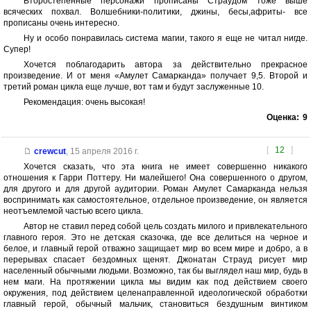
Второстепенные персонажи прописаны Страудом тоже выше
всяческих похвал. Волшебники-политики, джины, бесы,африты- все
прописаны очень интересно.
Ну и особо понравилась система магии, такого я еще не читал нигде.
Супер!
Хочется поблагодарить автора за действительно прекрасное
произведение. И от меня «Амулет Самарканда» получает 9,5. Второй и
третий роман цикла еще лучше, вот там и будут заслуженные 10.
Рекомендация: очень высокая!
Оценка:
9
[
12
]
crewcut
,
15 апреля 2016 г.
Хочется сказать, что эта книга не имеет совершенно никакого
отношения к Гарри Поттеру. Ни малейшего! Она совершенного о другом,
для другого и для другой аудитории. Роман Амулет Самарканда нельзя
воспринимать как самостоятельное, отдельное произведение, он является
неотъемлемой частью всего цикла.
Автор не ставил перед собой цель создать милого и привлекательного
главного героя. Это не детская сказочка, где все делиться на черное и
белое, и главный герой отважно защищает мир во всем мире и добро, а в
перерывах спасает бездомных щенят. Джонатан Страуд рисует мир
населенный обычными людьми. Возможно, так бы выглядел наш мир, будь в
нем маги. На протяжении цикла мы видим как под действием своего
окружения, под действием целенаправленной идеологической обработки
главный герой, обычный мальчик, становиться бездушным винтиком