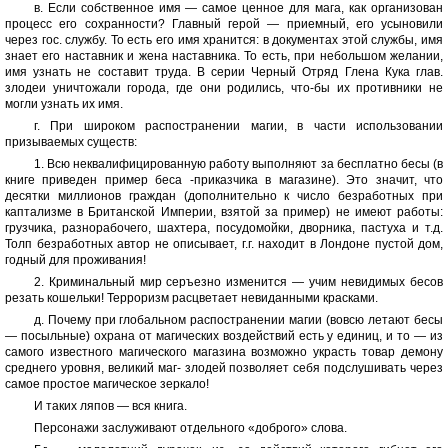
в. Если собственное имя — самое ценное для мага, как организован
процесс его сохранности? Главный герой — приемный, его усыновили
через гос. службу. То есть его имя хранится: в документах этой службы, имя
знает его наставник и жена наставника. То есть, при небольшом желании,
имя узнать не составит труда. В серии Черный Отряд Глена Кука глав.
злодеи уничтожали города, где они родились, что-бы их противники не
могли узнать их имя.
г. При широком распостранении магии, в части использовании
призываемых существ:
1. Всю неквалифицированную работу выполняют за бесплатно бесы (в
книге приведен пример беса -приказчика в магазине). Это значит, что
десятки миллионов граждан (дополнительно к число безработных при
каптализме в Британской Империи, взятой за пример) не имеют работы:
грузчика, разнорабочего, шахтера, посудомойки, дворника, пастуха и т.д.
Толп безработных автор не описывает, г.г. находит в Лондоне пустой дом,
годный для проживания!
2. Криминальный мир серъезно изменится — учим невидимых бесов
резать кошельки! Терроризм расцветает невиданными красками.
д. Почему при глобальном распостранении магии (вовсю летают бесы
— посыльные) охрана от магических воздействий есть у единиц, и то — из
самого известного магического магазина возможно украсть товар демону
среднего уровня, великий маг- злодей позволяет себя подслушивать через
самое простое магическое зеркало!
И таких ляпов — вся книга.
Персонажи заслуживают отдельного «доброго» слова.