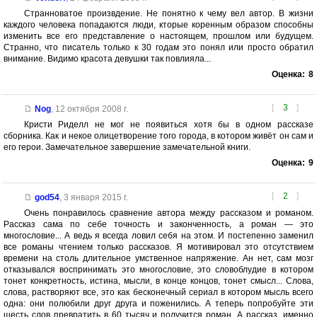
Странноватое произвдение. Не понятно к чему вел автор. В жизни
каждого человека попадаются люди, кторые коренным образом способны
изменить все его представление о настоящем, прошлом или будущем.
Странно, что писатель только к 30 годам это понял или просто обратил
внимание. Видимо красота девушки так повлияла...
Оценка:
8
[
3
]
Nog
,
12 октября 2008 г.
Кристи Риделл не мог не появиться хотя бы в одном рассказе
сборника. Как и некое олицетворение того города, в котором живёт он сам и
его герои. Замечательное завершение замечательной книги.
Оценка:
9
[
2
]
god54
,
3 января 2015 г.
Очень понравилось сравнение автора между рассказом и романом.
Рассказ сама по себе точность и законченность, а роман — это
многословие... А ведь я всегда ловил себя на этом. И постепенно заменил
все романы чтением только рассказов. Я мотивировал это отсутствием
времени на столь длительное умственное напряжение. Ан нет, сам мозг
отказывался воспринимать это многословие, это словоблудие в котором
тонет конкретность, истина, мысли, в конце концов, тонет смысл... Слова,
слова, растворяют все, это как бесконечный сериал в котором мысль всего
одна: они полюбили друг друга и поженились. А теперь попробуйте эти
шесть слов превратить в 60 тысяч и получится роман. А рассказ, именно