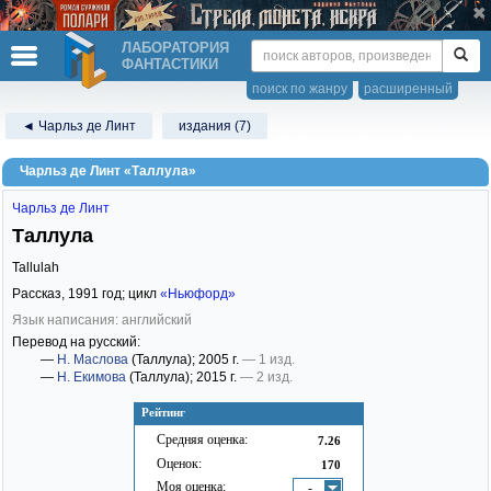
ЛАБОРАТОРИЯ
ФАНТАСТИКИ
поиск по жанру
расширенный
◄ Чарльз де Линт
издания (7)
Чарльз де Линт «Таллула»
Чарльз де Линт
Таллула
Tallulah
Рассказ,
1991
год; цикл
«Ньюфорд»
Язык написания: английский
Перевод на русский:
—
Н. Маслова
(Таллула)
; 2005 г.
— 1 изд.
—
Н. Екимова
(Таллула)
; 2015 г.
— 2 изд.
Рейтинг
Средняя оценка:
7.26
Оценок:
170
Моя оценка:
-