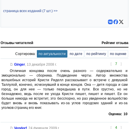
страница всех изданий (7 шт.) >>
Отзывы читателей
Рейтинг отзыва
Сортировка:
по актуальности
по дате
по рейтингу
по оценке
[
7
]
Ginger
,
13 декабря 2008 г.
Отличная концовка после очень разного — содержательно и
эмоционально — сборника. Подведение черты. Автор множества
волшебных историй Кристи Риделл рассказывает о встрече с девушкой
Таллулой, конечно, исчезнувшей в конце концов. Она — дитя города и сам
город, он для нее — только передышка в пути. Все грустно, но не
безнадежно, ведь после ее ухода Кристи пишет, пишет и пишет. Ее он
больше никогда не встретит, это бесспорно, но раз увиденное волшебство
будет вновь и вновь показывать из-за углов городских зданий и из-за
уголков страниц его книг.
Оценка:
10
[
4
]
Vendorf
,
24 февраля 2009 г.