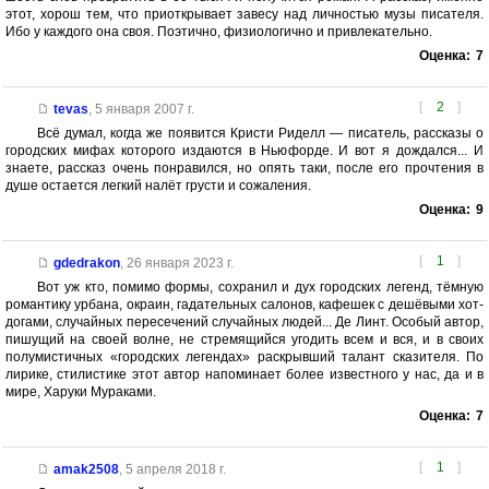
этот, хорош тем, что приоткрывает завесу над личностью музы писателя.
Ибо у каждого она своя. Поэтично, физиологично и привлекательно.
Оценка:
7
[
2
]
tevas
,
5 января 2007 г.
Всё думал, когда же появится Кристи Риделл — писатель, рассказы о
городских мифах которого издаются в Ньюфорде. И вот я дождался... И
знаете, рассказ очень понравился, но опять таки, после его прочтения в
душе остается легкий налёт грусти и сожаления.
Оценка:
9
[
1
]
gdedrakon
,
26 января 2023 г.
Вот уж кто, помимо формы, сохранил и дух городских легенд, тёмную
романтику урбана, окраин, гадательных салонов, кафешек с дешёвыми хот-
догами, случайных пересечений случайных людей... Де Линт. Особый автор,
пишущий на своей волне, не стремящийся угодить всем и вся, и в своих
полумистичных «городских легендах» раскрывший талант сказителя. По
лирике, стилистике этот автор напоминает более известного у нас, да и в
мире, Харуки Мураками.
Оценка:
7
[
1
]
amak2508
,
5 апреля 2018 г.