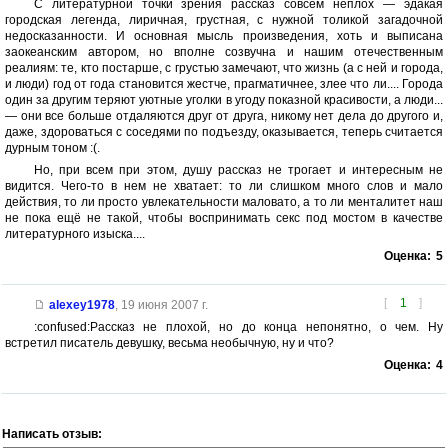
С литературной точки зрения рассказ совсем неплох — эдакая
городская легенда, лиричная, грустная, с нужной толикой загадочной
недосказанности. И основная мысль произведения, хоть и выписана
заокеанским автором, но вполне созвучна и нашим отечественным
реалиям: те, кто постарше, с грустью замечают, что жизнь (а с ней и города,
и люди) год от года становится жестче, прагматичнее, злее что ли.... Города
один за другим теряют уютные уголки в угоду показной красивости, а люди...
— они все больше отдаляются друг от друга, никому нет дела до другого и,
даже, здороваться с соседями по подъезду, оказывается, теперь считается
дурным тоном :(.
Но, при всем при этом, душу рассказ не трогает и интересным не
видится. Чего-то в нем не хватает: то ли слишком много слов и мало
действия, то ли просто увлекательности маловато, а то ли менталитет наш
не пока ещё не такой, чтобы воспринимать секс под мостом в качестве
литературного изыска....
Оценка:
5
[
1
]
alexey1978
,
19 июня 2007 г.
:confused:Рассказ не плохой, но до конца непонятно, о чем. Ну
встретил писатель девушку, весьма необычную, ну и что?
Оценка:
4
Написать отзыв: