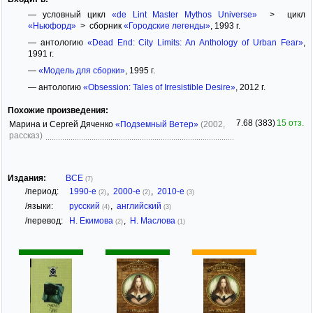
— условный цикл
«de Lint Master Mythos Universe»
> цикл
«Ньюфорд»
> сборник
«Городские легенды»
, 1993 г.
— антологию
«Dead End: City Limits: An Anthology of Urban Fear»
,
1991 г.
—
«Модель для сборки»
, 1995 г.
— антологию
«Obsession: Tales of Irresistible Desire»
, 2012 г.
Похожие произведения:
7.68 (383)
15 отз.
Марина и Сергей Дяченко
«Подземный Ветер»
(2002,
рассказ)
Издания:
ВСЕ
(7)
/период:
1990-е
,
2000-е
,
2010-е
(2)
(2)
(3)
/языки:
русский
,
английский
(4)
(3)
/перевод:
Н. Екимова
,
Н. Маслова
(2)
(1)