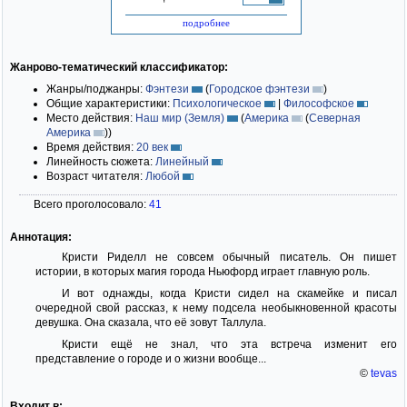
подробнее
Жанрово-тематический классификатор:
Жанры/поджанры:
Фэнтези
(
Городское фэнтези
)
Общие характеристики:
Психологическое
|
Философское
Место действия:
Наш мир (Земля)
(
Америка
(
Северная
Америка
)
)
Время действия:
20 век
Линейность сюжета:
Линейный
Возраст читателя:
Любой
Всего проголосовало:
41
Аннотация:
Кристи Риделл не совсем обычный писатель. Он пишет
истории, в которых магия города Ньюфорд играет главную роль.
И вот однажды, когда Кристи сидел на скамейке и писал
очередной свой рассказ, к нему подсела необыкновенной красоты
девушка. Она сказала, что её зовут Таллула.
Кристи ещё не знал, что эта встреча изменит его
представление о городе и о жизни вообще...
©
tevas
Входит в: