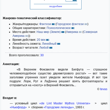
подробнее
Жанрово-тематический классификатор:
Жанры/поджанры:
Фэнтези
(
Городское фэнтези
)
Общие характеристики:
Психологическое
Место действия:
Наш мир (Земля)
(
Америка
(
Северная
Америка
)
)
Время действия:
20 век
Линейность сюжета:
Линейный
Возраст читателя:
Любой
Всего проголосовало:
30
Аннотация:
«В Верхнем Фоксвилле видели Бигфута — страшное
человекоподобное существо двухметрового роста!» — вот такие
заголовки утренних газет увидели жители Ньюфорда. И вот три
подруги: Лори, Рут и ЛаДонна решают взять фотоаппараты и
отправиться на «охоту» в Верхний Фоксвилль...
©
tevas
Входит в:
— условный цикл
«de Lint Master Mythos Universe»
> цикл
«Ньюфорд»
> сборник
«Городские легенды»
, 1993 г.