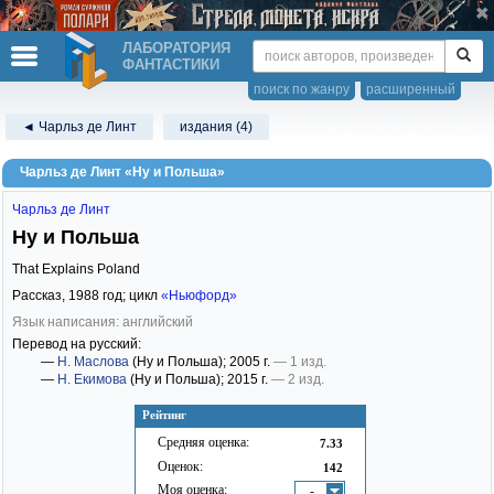
ЛАБОРАТОРИЯ
ФАНТАСТИКИ
поиск по жанру
расширенный
◄ Чарльз де Линт
издания (4)
Чарльз де Линт «Ну и Польша»
Чарльз де Линт
Ну и Польша
That Explains Poland
Рассказ,
1988
год; цикл
«Ньюфорд»
Язык написания: английский
Перевод на русский:
—
Н. Маслова
(Ну и Польша)
; 2005 г.
— 1 изд.
—
Н. Екимова
(Ну и Польша)
; 2015 г.
— 2 изд.
Рейтинг
Средняя оценка:
7.33
Оценок:
142
Моя оценка:
-