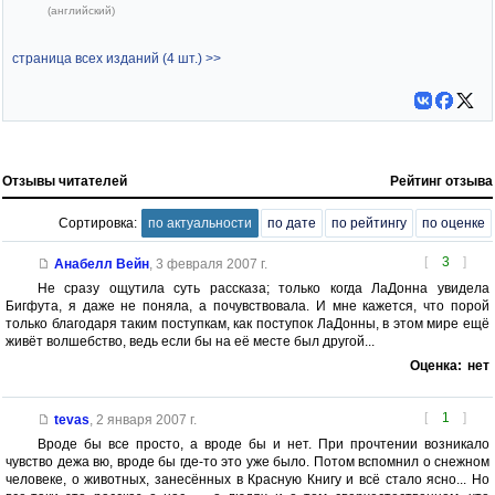
(английский)
страница всех изданий (4 шт.) >>
Отзывы читателей
Рейтинг отзыва
Сортировка:
по актуальности
по дате
по рейтингу
по оценке
[
3
]
Анабелл Вейн
,
3 февраля 2007 г.
Не сразу ощутила суть рассказа; только когда ЛаДонна увидела
Бигфута, я даже не поняла, а почувствовала. И мне кажется, что порой
только благодаря таким поступкам, как поступок ЛаДонны, в этом мире ещё
живёт волшебство, ведь если бы на её месте был другой...
Оценка:
нет
[
1
]
tevas
,
2 января 2007 г.
Вроде бы все просто, а вроде бы и нет. При прочтении возникало
чувство дежа вю, вроде бы где-то это уже было. Потом вспомнил о снежном
человеке, о животных, занесённых в Красную Книгу и всё стало ясно... Но