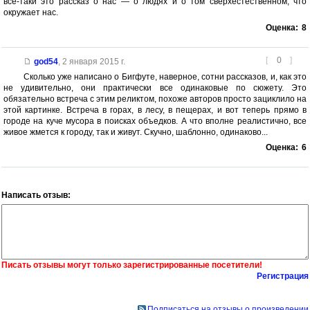
все-таки это рассказ о нас — о людях и о том сверхестественном, что
окружает нас.
Оценка:
8
[
0
]
god54
,
2 января 2015 г.
Сколько уже написано о Бигфуте, наверное, сотни рассказов, и, как это
не удивительно, они практически все одинаковые по сюжету. Это
обязательно встреча с этим реликтом, похоже авторов просто зациклило на
этой картинке. Встреча в горах, в лесу, в пещерах, и вот теперь прямо в
городе на куче мусора в поисках объедков. А что вполне реалистично, все
живое жмется к городу, так и живут. Скучно, шаблонно, одинаково...
Оценка:
6
Написать отзыв:
Писать отзывы могут только зарегистрированные посетители!
Регистрация
Подписаться на отзывы о произведении