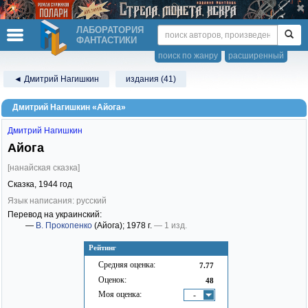
ЛАБОРАТОРИЯ
ФАНТАСТИКИ
поиск по жанру
расширенный
◄ Дмитрий Нагишкин
издания (41)
Дмитрий Нагишкин «Айога»
Дмитрий Нагишкин
Айога
[нанайская сказка]
Сказка,
1944
год
Язык написания: русский
Перевод на украинский:
—
В. Прокопенко
(Айога)
; 1978 г.
— 1 изд.
Рейтинг
Средняя оценка:
7.77
Оценок:
48
Моя оценка:
-