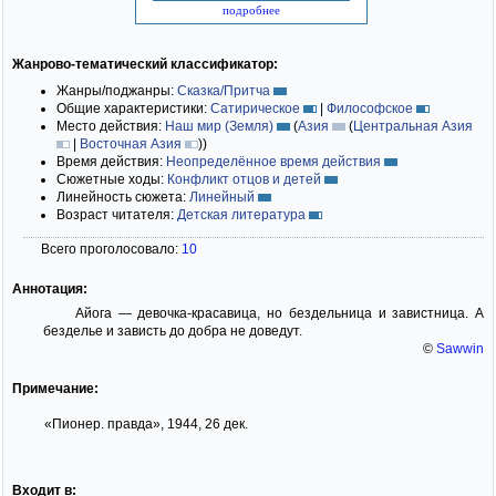
подробнее
Жанрово-тематический классификатор:
Жанры/поджанры:
Сказка/Притча
Общие характеристики:
Сатирическое
|
Философское
Место действия:
Наш мир (Земля)
(
Азия
(
Центральная Азия
|
Восточная Азия
)
)
Время действия:
Неопределённое время действия
Сюжетные ходы:
Конфликт отцов и детей
Линейность сюжета:
Линейный
Возраст читателя:
Детская литература
Всего проголосовало:
10
Аннотация:
Айога — девочка-красавица, но бездельница и завистница. А
безделье и зависть до добра не доведут.
©
Sawwin
Примечание:
«Пионер. правда», 1944, 26 дек.
Входит в: