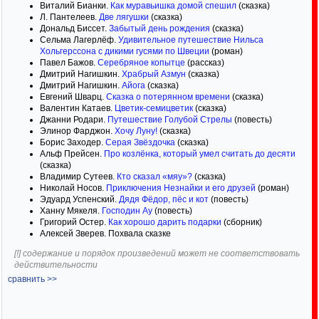
Виталий Бианки.
Как муравьишка домой спешил
(сказка)
Л. Пантелеев.
Две лягушки
(сказка)
Дональд Биссет.
Забытый день рождения
(сказка)
Сельма Лагерлёф.
Удивительное путешествие Нильса
Хольгерссона с дикими гусями по Швеции
(роман)
Павел Бажов.
Серебряное копытце
(рассказ)
Дмитрий Нагишкин.
Храбрый Азмун
(сказка)
Дмитрий Нагишкин.
Айога
(сказка)
Евгений Шварц.
Сказка о потерянном времени
(сказка)
Валентин Катаев.
Цветик-семицветик
(сказка)
Джанни Родари.
Путешествие Голубой Стрелы
(повесть)
Элинор Фарджон.
Хочу Луну!
(сказка)
Борис Заходер.
Серая Звёздочка
(сказка)
Альф Прейсен.
Про козлёнка, который умел считать до десяти
(сказка)
Владимир Сутеев.
Кто сказал «мяу»?
(сказка)
Николай Носов.
Приключения Незнайки и его друзей
(роман)
Эдуард Успенский.
Дядя Фёдор, пёс и кот
(повесть)
Ханну Мякеля.
Господин Ау
(повесть)
Григорий Остер.
Как хорошо дарить подарки
(сборник)
Алексей Зверев. Похвала сказке
[!] содержание и порядок произведений может не соответствовать
действительности
сравнить >>