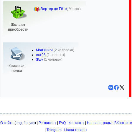
Вертер де Гёте
,
Москва
Желают
приобрести
Мои книги
(2 человека)
ест98
(1 человек)
Жду
(1 человек)
Книжные
полки
О сайте
(
eng
,
fra
,
укр
) |
Регламент
|
FAQ
|
Контакты
|
Наши награды
|
ВКонтакте
|
Telegram
|
Наши товары