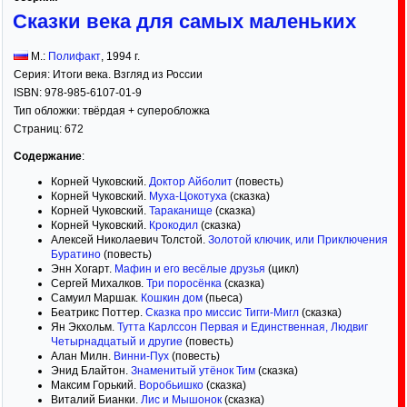
Сказки века для самых маленьких
М.:
Полифакт
,
1994
г.
Серия:
Итоги века. Взгляд из России
ISBN:
978-985-6107-01-9
Тип обложки:
твёрдая
+ суперобложка
Страниц:
672
Содержание
:
Корней Чуковский.
Доктор Айболит
(повесть)
Корней Чуковский.
Муха-Цокотуха
(сказка)
Корней Чуковский.
Тараканище
(сказка)
Корней Чуковский.
Крокодил
(сказка)
Алексей Николаевич Толстой.
Золотой ключик, или Приключения
Буратино
(повесть)
Энн Хогарт.
Мафин и его весёлые друзья
(цикл)
Сергей Михалков.
Три поросёнка
(сказка)
Самуил Маршак.
Кошкин дом
(пьеса)
Беатрикс Поттер.
Сказка про миссис Тигги-Мигл
(сказка)
Ян Экхольм.
Тутта Карлссон Первая и Единственная, Людвиг
Четырнадцатый и другие
(повесть)
Алан Милн.
Винни-Пух
(повесть)
Энид Блайтон.
Знаменитый утёнок Тим
(сказка)
Максим Горький.
Воробьишко
(сказка)
Виталий Бианки.
Лис и Мышонок
(сказка)