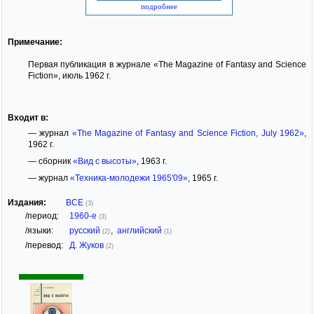
подробнее
Примечание:
Первая публикация в журнале «The Magazine of Fantasy and Science
Fiction», июль 1962 г.
Входит в:
— журнал
«The Magazine of Fantasy and Science Fiction, July 1962»
,
1962 г.
— сборник
«Вид с высоты»
, 1963 г.
— журнал
«Техника-молодежи 1965'09»
, 1965 г.
Издания:
ВСЕ
(3)
/период:
1960-е
(3)
/языки:
русский
,
английский
(2)
(1)
/перевод:
Д. Жуков
(2)