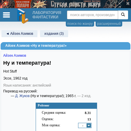
ЛАБОРАТОРИЯ
ФАНТАСТИКИ
поиск по жанру
расширенный
◄ Айзек Азимов
издания (3)
Айзек Азимов «Ну и температура!»
Айзек Азимов
Ну и температура!
Hot Stuff
Эссе,
1962
год
Язык написания: английский
Перевод на русский:
—
Д. Жуков
(Ну и температура!)
; 1965 г.
— 2 изд.
Рейтинг
Средняя оценка:
8.31
Оценок:
13
Моя оценка:
-