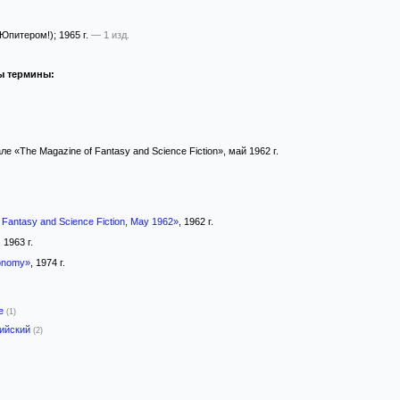
 Юпитером!)
; 1965 г.
— 1 изд.
ы термины:
е «The Magazine of Fantasy and Science Fiction», май 1962 г.
 Fantasy and Science Fiction, May 1962»
, 1962 г.
, 1963 г.
ronomy»
, 1974 г.
-е
(1)
лийский
(2)