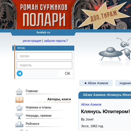
fantlab ru
регистрация
|
забыли пароль?
вход
OK
◄ Айзек Азимов
издания
Главная
Айзек Азимов «Клянусь Юпи
Авторы, книги
Айзек Азимов
Новинки и планы
Клянусь Юпитером!
Награды, премии
By Jove!
Рейтинги
Эссе,
1962
год