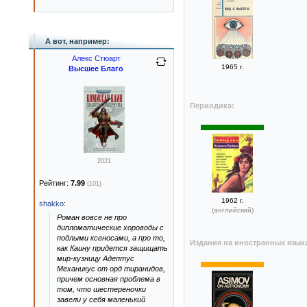
А вот, например:
Алекс Стюарт
1965 г.
Высшее Благо
Периодика:
2021
Рейтинг:
7.99
(101)
1962 г.
shakko
:
(английский)
Роман вовсе не про
дипломатические хороводы с
подлыми ксеносами, а про то,
Издания на иностранных язык
как Каину придется защищать
мир-кузницу Адептус
Механикус от орд тиранидов,
причем основная проблема в
том, что шестереночки
завели у себя маленький