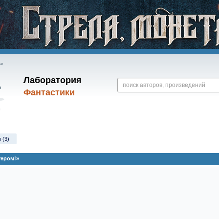
Лаборатория
Фантастики
 (3)
тером!»