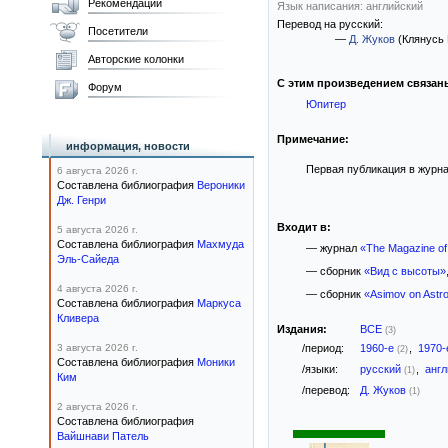
Рекомендации
Язык написания: английский
Перевод на русский:
Посетители
—
Д. Жуков
(Клянусь
Авторские колонки
С этим произведением связан
Форум
Юпитер
Примечание:
информация, новости
Первая публикация в журнал
6 августа 2026 г.
Составлена библиография
Вероники
Дж. Генри
Входит в:
5 августа 2026 г.
Составлена библиография
Махмуда
— журнал
«The Magazine of
Эль-Сайеда
— сборник
«Вид с высоты»
4 августа 2026 г.
— сборник
«Asimov on Ast
Составлена библиография
Маркуса
Кливера
Издания:
ВСЕ
(3)
3 августа 2026 г.
/период:
1960-е
,
1970
(2)
Составлена библиография
Моники
/языки:
русский
,
анг
(1)
Ким
/перевод:
Д. Жуков
(1)
2 августа 2026 г.
Составлена библиография
Вайшнави Патель