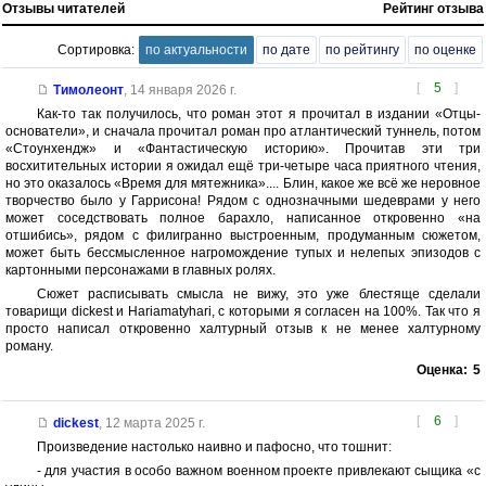
Отзывы читателей
Рейтинг отзыва
Сортировка:
по актуальности
по дате
по рейтингу
по оценке
[
5
]
Тимолеонт
,
14 января 2026 г.
Как-то так получилось, что роман этот я прочитал в издании «Отцы-
основатели», и сначала прочитал роман про атлантический туннель, потом
«Стоунхендж» и «Фантастическую историю». Прочитав эти три
восхитительных истории я ожидал ещё три-четыре часа приятного чтения,
но это оказалось «Время для мятежника».... Блин, какое же всё же неровное
творчество было у Гаррисона! Рядом с однозначными шедеврами у него
может соседствовать полное барахло, написанное откровенно «на
отшибись», рядом с филигранно выстроенным, продуманным сюжетом,
может быть бессмысленное нагромождение тупых и нелепых эпизодов с
картонными персонажами в главных ролях.
Сюжет расписывать смысла не вижу, это уже блестяще сделали
товарищи dickest и Hariamatyhari, с которыми я согласен на 100%. Так что я
просто написал откровенно халтурный отзыв к не менее халтурному
роману.
Оценка:
5
[
6
]
dickest
,
12 марта 2025 г.
Произведение настолько наивно и пафосно, что тошнит:
- для участия в особо важном военном проекте привлекают сыщика «с