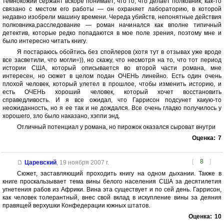
темнокожий сержант вскоре понимает, что то, что делает полковник, как-то
связано с местом его работы — он охраняет лабораторию, в которой
недавно изобрели машину времени. Череда убийств, непонятные действия
полковника,расследование — роман начинался как вполне типичный
детектив, которые редко попадаются в мое поле зрения, поэтому мне и
было интересно читать книгу.
Я постараюсь обойтись без спойлеров (хотя тут в отзывах уже вроде
все засветили, что могли=)), но скажу, что несмотря на то, что тот период
истории США, который описывается во второй части романа, мне
интересен, но сюжет в целом подан ОЧЕНЬ линейно. Есть один очень
плохой человек, который улетел в прошлое, чтобы изменить историю, и
есть ОЧЕНЬ хороший человек, который хочет восстановить
справедливость. И я все ожидал, что Гаррисон подсунет какую-то
неожиданность, но я ее так и не дождался. Все очень гладко получилось у
хорошего, зло было наказано, хэппи энд.
Отличный потенциал у романа, но пирожок оказался сыроват внутри
Оценка:
7
[
8
]
Царевский
,
19 ноября 2007 г.
Сюжет, заставляющий проходить книгу на одном дыхании. Также в
книге проскальзывает тема вины белого населения США за десятилетия
угнетения рабов из Африки. Вина эта существует и по сей день. Гаррисон,
как человек толерантный, внес свой вклад в искупление вины за деяния
правящей верхушки Конфедерации южных штатов.
Оценка:
10