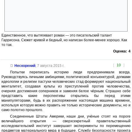
манифестации — как плохо жилось рабам до войны, и как
сегодняшнему негру не поздоровиться, попади он в «туда» или в
«тогда», и даже если негров ущемляют сегодня (1983г), то на сколько
хуже было тогда. А все эти детективы, наигранная, как в школьном
спектакле, «никакая» тстория написана по принципу — надоело, еще
две страницы, и закругляюсь.
Единственное, что вытягивает роман — это писательский талант
Гаррисона. Сюжет кривой и бедный, но написан более-менее хорошо. Как
то так.
Оценка:
4
[
10
]
Нескорений
,
7 августа 2015 г.
Попытки переписать историю люди предпринимали всегда.
Руководствуясь личными амбициями, политической конъюнктурой, догмами
идеологии и религии пастухи человеческих стад формируют национальный
менталитет, создавая культы из преступлений против человечества,
очерняя достижения соперников и заменяя белое чёрным. Страшно себе
представить какие перспективы открылись бы перед этими
манипуляторами, будь в их распоряжении настоящая машина времени,
используя которую можно править не только исторические документы, но и
само полотно прошлого.
Соединенные Штаты Америки, наши дни, учёные стоят на пороге
величайшего открытия — сверхсекретный правительственный
исследовательский институт завершает эксперименты по перемещению
предметов материального мира в будущее. Службу безопасности проекта