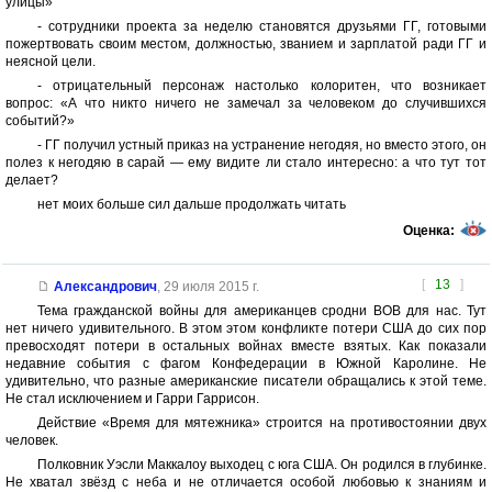
улицы»
- сотрудники проекта за неделю становятся друзьями ГГ, готовыми
пожертвовать своим местом, должностью, званием и зарплатой ради ГГ и
неясной цели.
- отрицательный персонаж настолько колоритен, что возникает
вопрос: «А что никто ничего не замечал за человеком до случившихся
событий?»
- ГГ получил устный приказ на устранение негодяя, но вместо этого, он
полез к негодяю в сарай — ему видите ли стало интересно: а что тут тот
делает?
нет моих больше сил дальше продолжать читать
Оценка:
[
13
]
Александрович
,
29 июля 2015 г.
Тема гражданской войны для американцев сродни ВОВ для нас. Тут
нет ничего удивительного. В этом этом конфликте потери США до сих пор
превосходят потери в остальных войнах вместе взятых. Как показали
недавние события с фагом Конфедерации в Южной Каролине. Не
удивительно, что разные американские писатели обращались к этой теме.
Не стал исключением и Гарри Гаррисон.
Действие «Время для мятежника» строится на противостоянии двух
человек.
Полковник Уэсли Маккалоу выходец с юга США. Он родился в глубинке.
Не хватал звёзд с неба и не отличается особой любовью к знаниям и