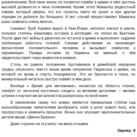
развлечениям. Всю свою жизнь по посвятил службе в армии и смог достичь
высокой должности и чина полковника. Кроме этого Маккалоу редкостный
говнюк, который уверен, что его таланты никто не ценит и при другом
порядке он добился бы большего. И вот случай предоставляет Маккалоу
шанс изменить очень многое...
Сержант Трой Хармон вырос в Нью-Йорке, неплохо учился в школе,
получил степень бакалавра истории в колледже, но попал во Вьетнам.
После двух лет войны в джунглях он остался в армии и выполняет задания
требующие работать головой. Своими действиями он производит
впечатления положительного человека и вызывает симпатию у
окружающих. Правда историк из Хармона не важный, о чём
свидетельствуют пара моментов в романе...
Столь не равное положение противников в армейской иерархии
трудно объяснить чем-то иным кроме неприязни Гаррисона к армии, на
которой он вновь в сласть поиздевался. Это не бросается в глаза, но
внимательный читатель быстро поймёт в чём дело.
Вообще « Время для мятежника», несмотря на лёгкость чтения,
требует от читателя постоянно следить за мелкими деталями — мелкие
штрихи к портретам антагонистов разбросаны по всей книге.
В заключении скажу, что роман является прекрасным стёбом над
разнообразными любителями вообразить себя в роли нового бога, или
прогрессора и изменить прошлое. Вечно они упускают малозначительные
детали вроде «Джона Брауна».
Даже странно на эту книгу так мало отзывов.
Оценка:
8