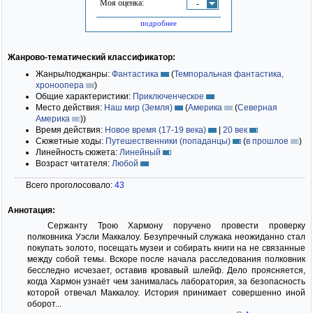
Моя оценка:
-
подробнее
Жанрово-тематический классификатор:
Жанры/поджанры:
Фантастика
(
Темпоральная фантастика,
хроноопера
)
Общие характеристики:
Приключенческое
Место действия:
Наш мир (Земля)
(
Америка
(
Северная
Америка
)
)
Время действия:
Новое время (17-19 века)
|
20 век
Сюжетные ходы:
Путешественники (попаданцы)
(
в прошлое
)
Линейность сюжета:
Линейный
Возраст читателя:
Любой
Всего проголосовало:
43
Аннотация:
Сержанту Трою Хармону поручено провести проверку
полковника Уэсли Маккалоу. Безупречный служака неожиданно стал
покупать золото, посещать музеи и собирать книги на не связанные
между собой темы. Вскоре после начала расследования полковник
бесследно исчезает, оставив кровавый шлейф. Дело проясняется,
когда Хармон узнаёт чем занималась лаборатория, за безопасность
которой отвечал Маккалоу. История принимает совершенно иной
оборот...