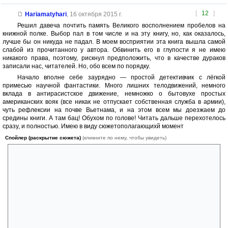
[
12
]
Hariamatyhari
,
16 октября 2015 г.
Решил давеча почтить память Великого восполнением пробелов на
книжной полке. Выбор пал в том числе и на эту книгу, но, как оказалось,
лучше бы он никуда не падал. В моем восприятии эта книга вышла самой
слабой из прочитанного у автора. Обвинить его в глупости я не имею
никакого права, поэтому, рискнул предположить, что в качестве дураков
записали нас, читателей. Но, обо всем по порядку.
Начало вполне себе заурядно — простой детективчик с лёгкой
примесью научной фантастики. Много лишних телодвижений, немного
вклада в антирасистское движение, немножко о бытовухе простых
американских вояк (все никак не отпускает собственная служба в армии),
чуть рефлексии на почве Вьетнама, и на этом всем мы доезжаем до
средины книги. А там бац! Обухом по голове! Читать дальше перехотелось
сразу, и полностью. Имею в виду сюжетополагающихй момент
Спойлер (раскрытие сюжета)
(кликните по нему, чтобы увидеть)
с отправкой негра в погоню за беглым полковником в
рабовладельческие времена. Но убил не этот факт, а то, что погоня
отправляется в годовщину прибытия беглеца на место, когда
полковник уже «раскрутился», и представляет максимальную
опасность. Не логичней отправить погоню в на день до прибытия
полковника, и устроить засаду? Или зачем засада? Поставь пару
бревен на месте прибытия, и беглец воплотиться по пояс
деревянным, бегать ни за кем не надо будет (у них кажись эта
концепция обыграна была). Единственное, что могу сказать в
оправдание автора — роман задумывался именно ради вот этой