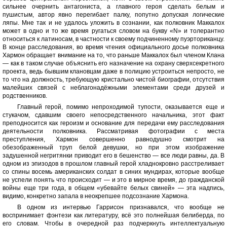
сильнее очернить антагониста, а главного героя сделать белым и
пушистым, автор явно перегибает палку, попутно допуская логические
ляпы. Мне так и не удалось уложить в сознании, как полковник Маккалох
может в одно и то же время ругаться словом на букву «N» и толерантно
относиться к латиносам, в частности к своему подчиненному пуэрториканцу.
В конце расследования, во время чтения официального досье полковника
Хармон обращает внимание на то, что раньше Маккалох был членом Клана
— как в таком случае объяснить его назначение на охрану сверхсекретного
проекта, ведь бывшим клановцам даже в полицию устроиться непросто, не
то что на должность, требующую кристально чистой биографии, отсутствия
малейших связей с неблагонадёжными элементами среди друзей и
родственников.
Главный герой, помимо непроходимой тупости, оказывается еще и
стукачом, сдавшим своего непосредственного начальника, этот факт
преподносится как героизм и основание для передачи ему расследования
деятельности полковника. Рассматривая фотографии с места
преступления, Хармон совершенно равнодушно смотрит на
обезображенный труп белой девушки, но при этом изображение
задушенной негритянки приводит его в бешенство — все люди равны, да. В
одном из эпизодов в прошлом главный герой хладнокровно расстреливает
со спины восемь американских солдат в синих мундирах, которые вообще
не успели понять что происходит — и это в мирное время, до гражданской
войны еще три года, в общем «убевайте белых свиней» — эта надпись,
видимо, конкретно запала в неокрепшее подсознание Хармона.
В одном из интервью Гаррисон признавался, что вообще не
воспринимает фэнтези как литературу, всё это полнейшая белиберда, по
его словам. Чтобы в очередной раз подчеркнуть интеллектуальную