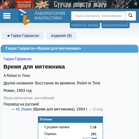
ЛАБОРАТОРИЯ
ФАНТАСТИКИ
поиск по жанру
расширенный
◄ Гарри Гаррисон
издания (8)
Гарри Гаррисон «Время для мятежника»
Гарри Гаррисон
Время для мятежника
A Rebel in Time
Другие названия: Восстание во времени, Rebel in Time
Роман,
1983
год
Язык написания: английский
Перевод на русский:
—
М. Левин
(Время для мятежника)
; 1994 г.
— 8 изд.
Рейтинг
Средняя оценка:
7.58
Оценок:
295