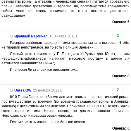
результаты войны, а отважный чернокожий сержант пытается сорвать его
планы. Написано достаточно интересно, но, поскольку тема Гражданской
войны меня не очень занимает, то книга оставила достаточно
равнодушным
Оценка:
6
[
3
]
мрачный маргинал
,
16 января 2011 г.
Распространённая вариация темы вмешательства в историю. Чтобы
не творили непотребное, на то есть Полиция Времени...
Схожий сюжет имеется у Г. Тертлдава («Ружья для Юга»), — там
неофашисты-африканеры начинают массовую поставку в армию Ли
автоматов Калашникова (АК-47).
И генерал Ли становится президентом...
Оценка:
8
[
2
]
UnrealQW
,
25 ноября 2012 г.
6/10 Гарри Гаррисон «Время для мятежника» -- фантастический роман
про путешествие во времени (во времена гражданской войны в Америке,
конечно) с детективными элементами. Прочитана 13.12.2001. Не ахти какой
сюжет, герои и тема. Ничего нового, но довольно сносно написано.
Неплохая, хотя и предсказуемая концовка.
Резюме: читать можно -- если больше нечего
Оценка:
6