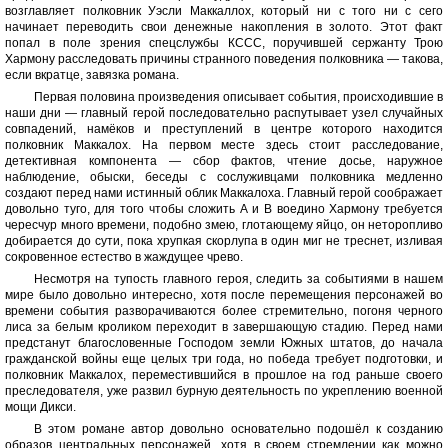
возглавляет полковник Уэсли Маккаллох, который ни с того ни с сего
начинает переводить свои денежные накопления в золото. Этот факт
попал в поле зрения спецслужбы КССС, поручившей сержанту Трою
Хармону расследовать причины странного поведения полковника — такова,
если вкратце, завязка романа.
Первая половина произведения описывает события, происходившие в
наши дни — главный герой последовательно распутывает узел случайных
совпадений, намёков и преступлений в центре которого находится
полковник Маккалох. На первом месте здесь стоит расследование,
детективная компонента — сбор фактов, чтение досье, наружное
наблюдение, обыски, беседы с сослуживцами полковника медленно
создают перед нами истинный облик Маккалоха. Главный герой соображает
довольно туго, для того чтобы сложить А и В воедино Хармону требуется
чересчур много времени, подобно змею, глотающему яйцо, он неторопливо
добирается до сути, пока хрупкая скорлупа в один миг не треснет, изливая
сокровенное естество в жаждущее чрево.
Несмотря на тупость главного героя, следить за событиями в нашем
мире было довольно интересно, хотя после перемещения персонажей во
времени события разворачиваются более стремительно, погоня черного
лиса за белым кроликом переходит в завершающую стадию. Перед нами
предстанут благословенные Господом земли Южных штатов, до начала
гражданской войны еще целых три года, но победа требует подготовки, и
полковник Маккалох, переместившийся в прошлое на год раньше своего
преследователя, уже развил бурную деятельность по укреплению военной
мощи Дикси.
В этом романе автор довольно основательно подошёл к созданию
образов центральных персонажей, хотя в своем стремлении как можно