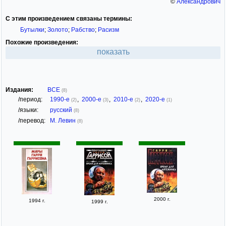
©
Александрович
С этим произведением связаны термины:
Бутылки
;
Золото
;
Рабство
;
Расизм
Похожие произведения:
показать
Издания:
ВСЕ
(8)
/период:
1990-е
,
2000-е
,
2010-е
,
2020-е
(2)
(3)
(2)
(1)
/языки:
русский
(8)
/перевод:
М. Левин
(8)
2000 г.
1994 г.
1999 г.