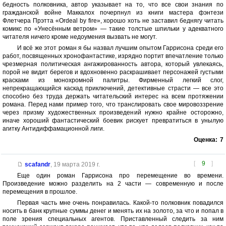
бедность полковника, автор указывает на то, что все свои знания по
гражданской войне Маккалох почерпнул из книги мастера фэнтези
Флетчера Прэтта «Ordeal by fire», хорошо хоть не заставил беднягу читать
комикс по «Унесённым ветром» — такие толстые шпильки у адекватного
читателя ничего кроме недоумения вызвать не могут.
И всё же этот роман я бы назвал лучшим опытом Гаррисона среди его
работ, посвященных хронофантастике, изрядно портит впечатление только
чрезмерная политическая ангажированность автора, который увлекаясь,
порой не видит берегов и вдохновенно раскрашивает персонажей густыми
красками из монохромной палитры. Фирменный легкий слог,
непрекращающийся каскад приключений, детективные страсти — все это
способно без труда держать читательский интерес на всем протяжении
романа. Перед нами пример того, что транслировать свое мировоззрение
через призму художественных произведений нужно крайне осторожно,
иначе хороший фантастический боевик рискует превратиться в унылую
агитку Антидиффамационной лиги.
Оценка:
7
[
9
]
scafandr
,
19 марта 2019 г.
Еще один роман Гаррисона про перемещение во времени.
Произведение можно разделить на 2 части — современную и после
перемещения в прошлое.
Первая часть мне очень понравилась. Какой-то полковник повадился
носить в банк крупные суммы денег и менять их на золото, за что и попал в
поле зрения специальных агентов. Приставленный следить за ним