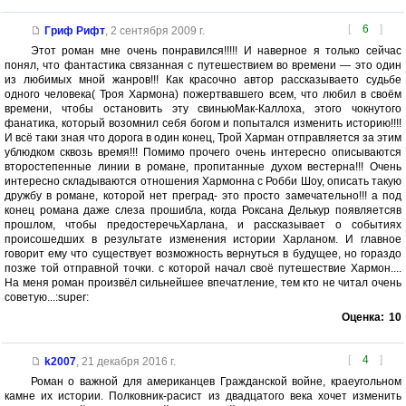
[
6
]
Гриф Рифт
,
2 сентября 2009 г.
Этот роман мне очень понравился!!!!! И наверное я только сейчас
понял, что фантастика связанная с путешествием во времени — это один
из любимых мной жанров!!! Как красочно автор рассказываето судьбе
одного человека( Троя Хармона) пожертвавшего всем, что любил в своём
времени, чтобы остановить эту свиньюМак-Каллоха, этого чокнутого
фанатика, который возомнил себя богом и попытался изменить историю!!!!
И всё таки зная что дорога в один конец, Трой Харман отправляется за этим
ублюдком сквозь время!!! Помимо прочего очень интересно описываются
второстепенные линии в романе, пропитанные духом вестерна!!! Очень
интересно складываются отношения Хармонна с Робби Шоу, описать такую
дружбу в романе, которой нет преград- это просто замечательно!!! а под
конец романа даже слеза прошибла, когда Роксана Делькур появляетсяв
прошлом, чтобы предостеречьХарлана, и рассказывает о событиях
происошедших в результате изменения истории Харланом. И главное
говорит ему что существует возможность вернуться в будущее, но гораздо
позже той отправной точки. с которой начал своё путешествие Хармон....
На меня роман произвёл сильнейшее впечатление, тем кто не читал очень
советую...:super:
Оценка:
10
[
4
]
k2007
,
21 декабря 2016 г.
Роман о важной для американцев Гражданской войне, краеугольном
камне их истории. Полковник-расист из двадцатого века хочет изменить