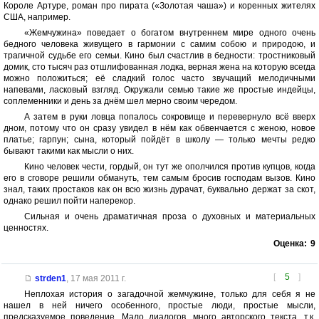
Короле Артуре, роман про пирата («Золотая чаша») и коренных жителях
США, например.
«Жемчужина» поведает о богатом внутреннем мире одного очень
бедного человека живущего в гармонии с самим собою и природою, и
трагичной судьбе его семьи. Кино был счастлив в бедности: тростниковый
домик, сто тысяч раз отшлифованная лодка, верная жена на которую всегда
можно положиться; её сладкий голос часто звучащий мелодичными
напевами, ласковый взгляд. Окружали семью такие же простые индейцы,
соплеменники и день за днём шел мерно своим чередом.
А затем в руки ловца попалось сокровище и перевернуло всё вверх
дном, потому что он сразу увидел в нём как обвенчается с женою, новое
платье; гарпун; сына, который пойдёт в школу — только мечты редко
бывают такими как мысли о них.
Кино человек чести, гордый, он тут же ополчился против купцов, когда
его в сговоре решили обмануть, тем самым бросив господам вызов. Кино
знал, таких простаков как он всю жизнь дурачат, буквально держат за скот,
однако решил пойти наперекор.
Сильная и очень драматичная проза о духовных и материальных
ценностях.
Оценка:
9
[
5
]
strden1
,
17 мая 2011 г.
Неплохая история о загадочной жемчужине, только для себя я не
нашел в ней ничего особенного, простые люди, простые мысли,
предсказуемое поведение. Мало диалогов, много авторского текста, т.к.