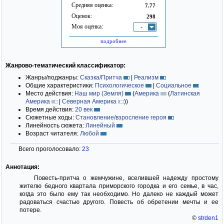
Средняя оценка:
7.77
Оценок:
298
Моя оценка:
-
подробнее
Жанрово-тематический классификатор:
Жанры/поджанры:
Сказка/Притча
|
Реализм
Общие характеристики:
Психологическое
|
Социальное
Место действия:
Наш мир (Земля)
(
Америка
(
Латинская
Америка
|
Северная Америка
)
)
Время действия:
20 век
Сюжетные ходы:
Становление/взросление героя
Линейность сюжета:
Линейный
Возраст читателя:
Любой
Всего проголосовало:
23
Аннотация:
Повесть-притча о жемчужине, вселившей надежду простому
жителю бедного квартала приморского городка и его семье, в час,
когда это было ему так необходимо. Но далеко не каждый может
радоваться счастью другого. Повесть об обретении мечты и ее
потере.
©
strden1