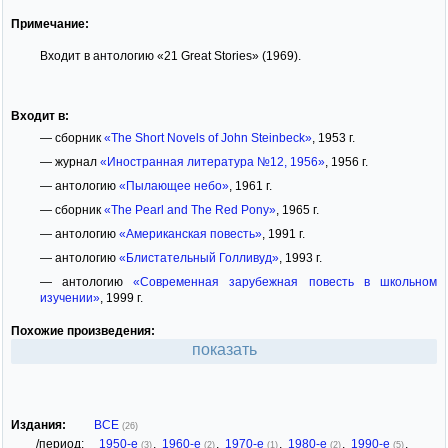
Примечание:
Входит в антологию «21 Great Stories» (1969).
Входит в:
— сборник
«The Short Novels of John Steinbeck»
, 1953 г.
— журнал
«Иностранная литература №12, 1956»
, 1956 г.
— антологию
«Пылающее небо»
, 1961 г.
— сборник
«The Pearl and The Red Pony»
, 1965 г.
— антологию
«Американская повесть»
, 1991 г.
— антологию
«Блистательный Голливуд»
, 1993 г.
— антологию
«Современная зарубежная повесть в школьном
изучении»
, 1999 г.
Похожие произведения:
показать
Издания:
ВСЕ
(26)
/период:
1950-е
,
1960-е
,
1970-е
,
1980-е
,
1990-е
,
(3)
(2)
(1)
(2)
(5)