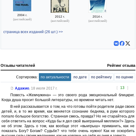
2004 г.
2012 г.
2014 г.
(английский)
(английский)
(английский)
страница всех изданий (26 шт.) >>
Отзывы читателей
Рейтинг отзыва
Сортировка:
по актуальности
по дате
по рейтингу
по оценке
[
13
]
Адажио
,
18 июля 2017 г.
Повесть «Жемчужина» — это своего рода эмоциональный блицкриг.
Когда душа просит большой литературы, но времени читать нет.
В ней рассказывается о том, на что готовы пойти родители ради своих
детей, и, в то же время, как меняется сознание бедняка, в руки которого
попало большое богатство. Странная смесь, правда? Но не старайтесь для
себя ответить на вопрос «Куда бы я дел свой выигранный миллион?» Здесь
не об этом. Здесь о том, как вообще этот «выигрыш» приманить, как не
показать Богу? Богам? Судьбе? что тебе очень нужно! Как не оскорбить
высшие силы своим желанием, как не навлечь на себя их гнев и зависть.