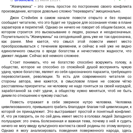
BroonCard
,
21 июля 2019 г.
“Жемчужина” – это очень простое по построению своего конфликта
произведение, которое довольно сложно “переварить” эмоционально.
Джон Стейнбек в самом начале повести открыто и без прикрас
сообщает читателю, что это будет не трудное для осознания чтиво в плане
характеров и перипетий. Однако он ничего не говорит об общем базисе, на
котором строится это высказывание о людях, разных и неоднозначных.
Поучительность “Жемчужины” на сегодняшний день уже не так однозначна,
как ранее. Мне кается, что смысл этой повести имеет место
преобразовываться с течением временем, и сейчас в ней уже не видно
единоличного смысла о вреде богатства и нечестивости жадности, что
движет людьми. Сейчас всё немного сложнее.
Стоит понимать, что не богатство способно вскружить голову, а
общество, которое не способно со спокойной душой воспринять чужую
удачу, чужое богатство, являет из себя однозначного паразита, требующего
перевоспитания, революции. То есть для современного читателя со
стороны автора, мне кажется, в смысловом плане не совсем чётко
расставлены приоритеты: ни человеку не надо гоняться за своей наградой,
заработанной за счёт удачи, а обществу нужно меняться, чтоб не быть
диким по отношению к чужому счастью.
Повесть отражает в себе звериное нутро человека. Человека
цивилизованного, привыкшего грабить благодаря благам той цивилизации, к
которой он принадлежит. Это выстраивает простой и понятный конфликт.
И, что уж говорить, он по сей день имеет место в головах людей Западного
полушария: это очень болезненная и важная тема, почему о ней я судить
ничего не могу ввиду культурного контекста своей родины по этому вопросу.
Однако я могу анализировать поведения поверженного народа, здесь