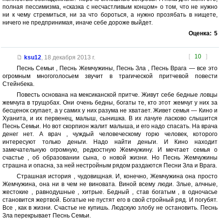
полная пессимизма, «сказка с несчастливым концом» о том, что не нужно
ни к чему стремиться, ни за что бороться, а нужно прозябать в нищете,
ничего не предпринимая, иначе себе дороже выйдет.
Оценка:
5
[
10
]
ksu12
,
18 декабря 2013 г.
Песнь Семьи , Песнь Жемчужины, Песнь Зла , Песнь Врага — все это
огромным многоголосьем звучит в трагической притчевой повести
Стейнбека.
Повесть основана на мексиканской притче. Живут себе бедные ловцы
жемчуга в трущобах. Они очень бедны, богаты те, кто этот жемчуг у них за
бесценок скупает, а у самих у них разума не хватает. Живет семья — Кино и
Хуанита, и их первенец, малыш, сынишка. В их лачуге ласково слышится
Песнь Семьи. Но вот скорпион жалит малыша, и его надо спасать. На врача
денег нет. А врач , чуждый человеческому горю человек, которого
интересуют только деньги. Надо найти деньги. И Кино находит
замечательную огромную, редкостную Жемчужину. И мечтает семья о
счастье , об образовании сына, о новой жизни. Но Песнь Жемчужины
страшна и опасна, за ней нестройным рядом раздаются Песни Зла и Врага.
Страшная история , чудовищная. И, конечно, Жемчужина она просто
Жемчужина, она ни в чем не виновата. Виной всему люди. Злые, алчные,
жестокие , равнодушные , хитрые. Бедный , став богатым , в одночасье
становится жертвой. Богатые не пустят его в свой стройный ряд. И погубят.
Все , как в жизни. Счастье не купишь. Людскую злобу не остановить. Песнь
Зла перекрывает Песнь Семьи.