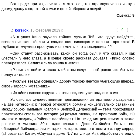
Вот вроде притча, а читала я это все , как огромную человеческую
драму, драму конкретной семьи и целой общности людей.
Оценка:
9
[
9
]
korsrok
,
15 февраля 2019 г.
«А в ушах Кино звучала тайная музыка Той, что вдруг найдётся,
звенела чистая, тёплая и сладостная, сияющая и полная торжества! В
глубине жемчужины проступили его мечты, его сновидения» ??
«Они станут рассказывать, какой он тогда был, и что сказал, и как
блестели у него глаза, а в конце своего рассказа добавят: «Кино словно
преобразился. Великая сила вошла в него»»
«Решиться пойти и сказать об этом вслух — всё равно что быть на
полпути к цели»
«Тусклые звёзды освещали дорогу тонкою лентою убегающую вперёд,
сквозь заросли кустарника»
«Их обоих словно окружала стена воздвигнутая колдовством»
Условно все художественный произведения автора можно разделить
на две категории: к первой относятся романы концептуально связанные
между собою Пыльным Котлом и Великой Депрессией — тема проходящая
практически сквозь все истории («Гроздья гнева», «И проиграли бой», «О
мышах и людях», «Райские пастбища»). Но не одним реализмом а также
развитием Америки 30-х годов славится Джон Стейнбек. Есть в его
обширной библиографии истории, которые можно отнести к жанру хоррор
(«Пресвятая Кэти», «Случай в доме №7 на улице М»); обработка легенд о