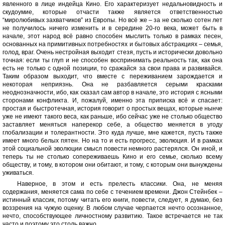
явленного в лице индейца Кино. Его характеризует недальновидность и
скудоумие, которые отчасти также является ответственностью
“миролюбивых захватчиков” из Европы. Но всё же – за не сколько сотен лет
не получилось ничего изменить и в середине 20-го века, может быть в
начале, этот народ всё равно способен мыслить только в рамках песен,
основанных на примитивных потребностях и бытовых абстракциях – семья,
голод, враг. Очень нестройная выходит стезя, пусть и исторически довольно
точная: если ты глуп и не способен воспринимать реальность так, как она
есть не только с одной позиции, то сражайся за свои права и развивайся.
Таким образом выходит, что вместе с переживанием зарождается и
некоторая неприязнь. Она не разбавляется серыми красками
неоднозначности, ибо, как сказал сам автор в начале, это история с ясными
сторонами конфликта. И, пожалуй, именно эта приписка всё и спасает:
простая и быстротечная, история говорит о простых вещах, которые нынче
уже не имеют такого веса, как раньше, ибо сейчас уже не столько общество
заставляет меняться наперекор себе, а общество меняется в угоду
глобализации и толерантности. Это куда лучше, мне кажется, пусть также
имеет много белых пятен. Но на то и есть прогресс, эволюция. И в рамках
этой социальной эволюции смысл повести немного растерялся. Он иной, и
теперь ты не столько сопереживаешь Кино и его семье, сколько всему
обществу, и тому, в котором они обитают, и тому, с которым они вынуждены
уживаться.
Наверное, в этом и есть прелесть классики. Она, не меняя
содержания, меняется сама по себе с течением времени. Джон Стейнбек –
истинный классик, потому читать его книги, повести, следует, я думаю, без
воззрения на чужую оценку. В любом случае черпается нечто осознанное,
нечто, способствующее личностному развитию. Такое встречается не так
часто и поэтому это столь важно.