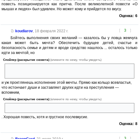
повесть позиционируется как притча. После великолепной повести «О
мышах и людях» был удивлен. Но может кому и прийдется по вкусу.
Оценка:
6
[
3
]
koudiarov
,
18 февраля 2022 г.
Бойтесь выполнения своих желаний — казалось бы у ловца жемчуга
какая может быть мечта? Обеспечить будущее детей, счастье и
безопасность семье и детям и вроде средство нашлось ... осталось только
идти за мечтой, но
Спойлер (раскрытие сюжета)
(кликните по нему, чтобы увидеть)
люди — злые бесхвостые обезьяны, что хотят взять не дешево, то
совсем бесплатно — уж виноват ты тем, что хочется мне кушать
и уж проктлянешь исполнение этой мечты. Прямо как кольцо всевластья,
что истончает души и заставляет других идти на преступления —
вспомним,
Спойлер (раскрытие сюжета)
(кликните по нему, чтобы увидеть)
когда жена попыталась избавиться от колечка
. Хорошая повесть, хотя и грустное послевкусие.
Оценка:
8
[
3
]