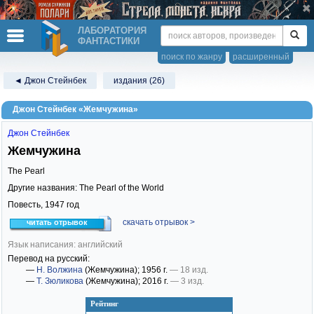
ЛАБОРАТОРИЯ
ФАНТАСТИКИ
поиск по жанру
расширенный
◄ Джон Стейнбек
издания (26)
Джон Стейнбек «Жемчужина»
Джон Стейнбек
Жемчужина
The Pearl
Другие названия: The Pearl of the World
Повесть,
1947
год
скачать отрывок >
читать отрывок
Язык написания: английский
Перевод на русский:
—
Н. Волжина
(Жемчужина)
; 1956 г.
— 18 изд.
—
Т. Зюликова
(Жемчужина)
; 2016 г.
— 3 изд.
Рейтинг