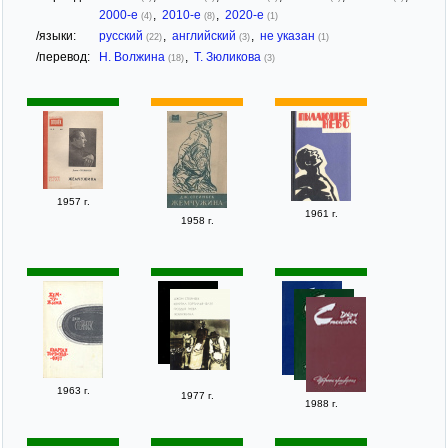
2000-е
,
2010-е
,
2020-е
(4)
(8)
(1)
/языки:
русский
,
английский
,
не указан
(22)
(3)
(1)
/перевод:
Н. Волжина
,
Т. Зюликова
(18)
(3)
1957 г.
1961 г.
1958 г.
1963 г.
1977 г.
1988 г.