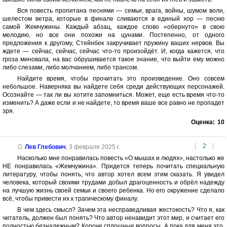
Вся повесть пропитана песнями — семьи, врага, войны, шумом волн,
шелестом ветра, которые в финале сливаются в единый хор — песню
самой Жемчужины. Каждый абзац, каждое слово «обернуто» в свою
мелодию, но все они похожи на цунами. Постепенно, от одного
предложения к другому, Стейнбек закручивает пружину ваших нервов. Вы
ждете — сейчас, сейчас, сейчас что-то произойдёт. И, когда кажется, что
гроза миновала, на вас обрушивается такое знание, что выйти ему можно
либо слезами, либо молчанием, либо трансом.
Найдите время, чтобы прочитать это произведение. Оно совсем
небольшое. Наверняка вы найдете себя среди действующих персонажей.
Осознайте — так ли вы хотите запомниться. Может, еще есть время что-то
изменить? А даже если и не найдете, то время ваше все равно не пропадет
зря.
Оценка:
10
[
2
]
Лев Глебович
,
3 февраля 2025 г.
Насколько мне понравилась повесть «О мышах и людях», настолько же
НЕ понравилась «Жемчужина». Придется теперь почитать специальную
литературу, чтобы понять, что автор хотел всем этим сказать. Я увидел
человека, который своими трудами добыл драгоценность и обрёл надежду
на лучшую жизнь своей семьи и своего ребенка. Но его окружение сделало
всё, чтобы привести их к трагическому финалу.
В чем здесь смысл? Зачем эта несправедливая жестокость? Что я, как
читатель, должен был понять? Что автор ненавидит этот мир, и считает его
полностью безнадежным? Короче сплошные вопросы. А пока для меня это,