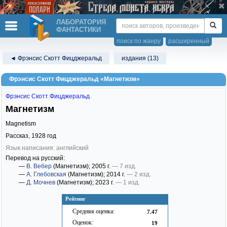
ЛАБОРАТОРИЯ
ФАНТАСТИКИ
поиск по жанру
расширенный
◄ Фрэнсис Скотт Фицджеральд
издания (13)
Фрэнсис Скотт Фицджеральд «Магнетизм»
Фрэнсис Скотт Фицджеральд
Магнетизм
Magnetism
Рассказ,
1928
год
Язык написания: английский
Перевод на русский:
—
В. Вебер
(Магнетизм)
; 2005 г.
— 7 изд.
—
А. Глебовская
(Магнетизм)
; 2014 г.
— 2 изд.
—
Д. Мочнев
(Магнетизм)
; 2023 г.
— 1 изд.
Рейтинг
Средняя оценка:
7.47
Оценок:
19