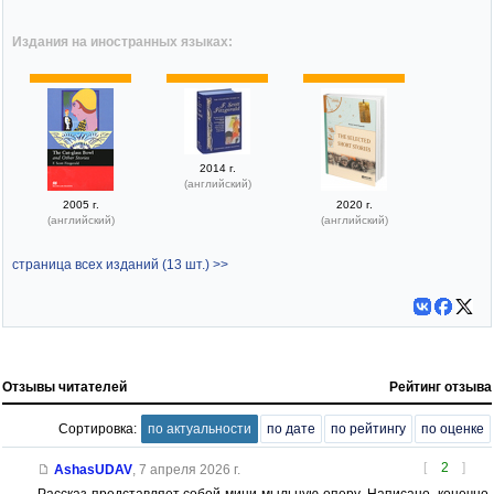
Издания на иностранных языках:
2014 г.
(английский)
2005 г.
2020 г.
(английский)
(английский)
страница всех изданий (13 шт.) >>
Отзывы читателей
Рейтинг отзыва
Сортировка:
по актуальности
по дате
по рейтингу
по оценке
[
2
]
AshasUDAV
,
7 апреля 2026 г.
Рассказ представляет собой мини-мыльную-оперу. Написано, конечно