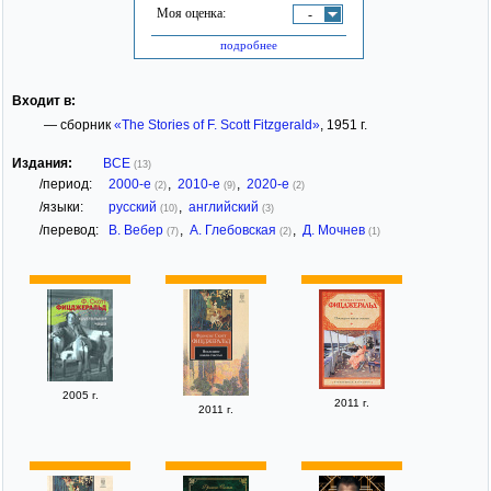
Моя оценка:
-
подробнее
Входит в:
— сборник
«The Stories of F. Scott Fitzgerald»
, 1951 г.
Издания:
ВСЕ
(13)
/период:
2000-е
,
2010-е
,
2020-е
(2)
(9)
(2)
/языки:
русский
,
английский
(10)
(3)
/перевод:
В. Вебер
,
А. Глебовская
,
Д. Мочнев
(7)
(2)
(1)
2005 г.
2011 г.
2011 г.