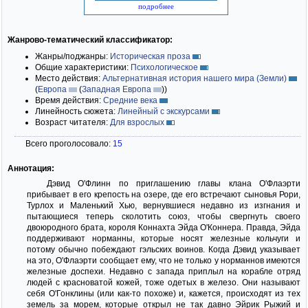
подробнее
Жанрово-тематический классификатор:
Жанры/поджанры:
Историческая проза
Общие характеристики:
Психологическое
Место действия:
Альтернативная история нашего мира (Земли)
(
Европа
(
Западная Европа
)
)
Время действия:
Средние века
Линейность сюжета:
Линейный с экскурсами
Возраст читателя:
Для взрослых
Всего проголосовало:
15
Аннотация:
Дэвид О'Флинн по приглашению главы клана О'Флаэрти
прибывает в его крепость на озере, где его встречают сыновья Рори,
Турлох и Маленький Хью, вернувшиеся недавно из изгнания и
пытающиеся теперь сколотить союз, чтобы свергнуть своего
двоюродного брата, короля Коннахта Эйда О'Коннера. Правда, Эйда
поддерживают норманны, которые носят железные кольчуги и
потому обычно побеждают гэльских воинов. Когда Дэвид указывает
на это, О'Флаэрти сообщает ему, что не только у норманнов имеются
железные доспехи. Недавно с запада приплыл на корабле отряд
людей с красноватой кожей, тоже одетых в железо. Они называют
себя О'Гонклины (или как-то похоже) и, кажется, происходят из тех
земель за морем, которые открыл не так давно Эйрик Рыжий и