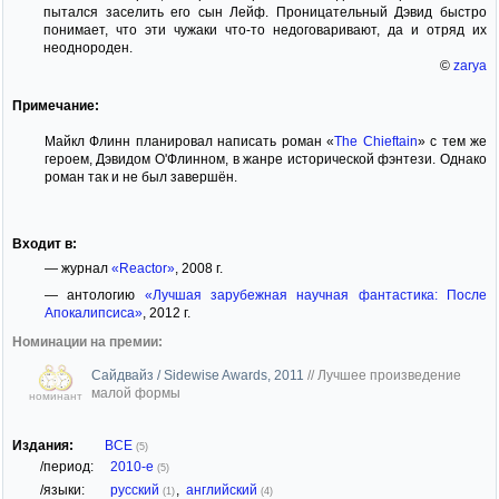
пытался заселить его сын Лейф. Проницательный Дэвид быстро
понимает, что эти чужаки что-то недоговаривают, да и отряд их
неоднороден.
©
zarya
Примечание:
Майкл Флинн планировал написать роман «
The Chieftain
» с тем же
героем, Дэвидом О'Флинном, в жанре исторической фэнтези. Однако
роман так и не был завершён.
Входит в:
— журнал
«Reactor»
, 2008 г.
— антологию
«Лучшая зарубежная научная фантастика: После
Апокалипсиса»
, 2012 г.
Номинации на премии:
Сайдвайз / Sidewise Awards, 2011
//
Лучшее произведение
малой формы
номинант
Издания:
ВСЕ
(5)
/период:
2010-е
(5)
/языки:
русский
,
английский
(1)
(4)