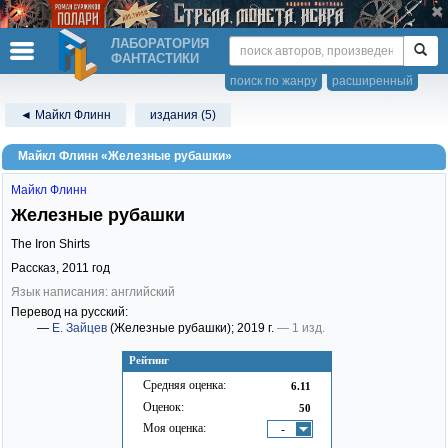
ЛАБОРАТОРИЯ
ФАНТАСТИКИ
поиск по жанру
расширенный
◄ Майкл Флинн
издания (5)
Майкл Флинн «Железные рубашки»
Майкл Флинн
Железные рубашки
The Iron Shirts
Рассказ,
2011
год
Язык написания: английский
Перевод на русский:
—
Е. Зайцев
(Железные рубашки)
; 2019 г.
— 1 изд.
Рейтинг
Средняя оценка:
6.11
Оценок:
50
Моя оценка:
-