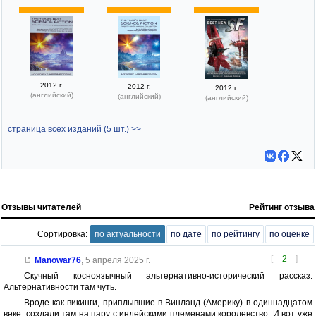
2012 г.
2012 г.
2012 г.
(английский)
(английский)
(английский)
страница всех изданий (5 шт.) >>
Отзывы читателей
Рейтинг отзыва
Сортировка:
по актуальности
по дате
по рейтингу
по оценке
[
2
]
Manowar76
,
5 апреля 2025 г.
Скучный косноязычный альтернативно-исторический рассказ.
Альтернативности там чуть.
Вроде как викинги, приплывшие в Винланд (Америку) в одиннадцатом
веке, создали там на пару с индейскими племенами королевство. И вот уже