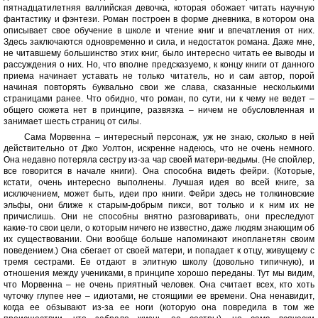
пятнадцатилетняя валлийская девочка, которая обожает читать научную
фантастику и фэнтези. Роман построен в форме дневника, в котором она
описывает свое обучение в школе и чтение книг и впечатления от них.
Здесь заключаются одновременно и сила, и недостаток романа. Даже мне,
не читавшему большинство этих книг, было интересно читать ее выводы и
рассуждения о них. Но, что вполне предсказуемо, к концу книги от данного
приема начинает уставать не только читатель, но и сам автор, порой
начиная повторять буквально свои же слава, сказанные несколькими
страницами ранее. Что обидно, что роман, по сути, ни к чему не ведет –
общего сюжета нет в принципе, развязка – ничем не обусловленная и
занимает шесть страниц от силы.
Сама Морвенна – интересный персонаж, уж не знаю, сколько в ней
действительно от Джо Уолтон, искренне надеюсь, что не очень немного.
Она недавно потеряла сестру из-за чар своей матери-ведьмы. (Не спойлер,
все говорится в начале книги). Она способна видеть фейри. (Которые,
кстати, очень интересно выполнены. Лучшая идея во всей книге, за
исключением, может быть, идеи про книги. Фейри здесь не толкиновские
эльфы, они ближе к старым-добрым пикси, вот только и к ним их не
причислишь. Они не способны внятно разговаривать, они преследуют
какие-то свои цели, о которым ничего не известно, даже людям знающим об
их существовании. Они вообще больше напоминают инопланетян своим
поведением.) Она сбегает от своей матери, и попадает к отцу, живущему с
тремя сестрами. Ее отдают в элитную школу (довольно типичную), и
отношения между учениками, в принципе хорошо переданы. Тут мы видим,
что Морвенна – не очень приятный человек. Она считает всех, кто хоть
чуточку глупее нее – идиотами, не стоящими ее времени. Она ненавидит,
когда ее обзывают из-за ее ноги (которую она повредила в том же