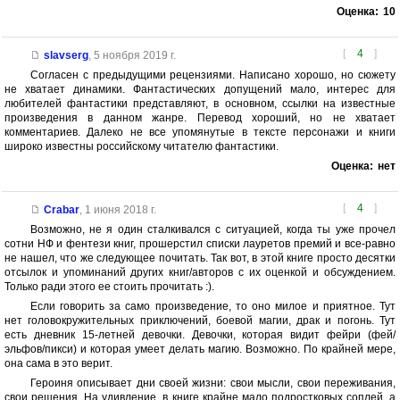
Оценка:
10
[
4
]
slavserg
,
5 ноября 2019 г.
Согласен с предыдущими рецензиями. Написано хорошо, но сюжету
не хватает динамики. Фантастических допущений мало, интерес для
любителей фантастики представляют, в основном, ссылки на известные
произведения в данном жанре. Перевод хороший, но не хватает
комментариев. Далеко не все упомянутые в тексте персонажи и книги
широко известны российскому читателю фантастики.
Оценка:
нет
[
4
]
Crabar
,
1 июня 2018 г.
Возможно, не я один сталкивался с ситуацией, когда ты уже прочел
сотни НФ и фентези книг, прошерстил списки лауретов премий и все-равно
не нашел, что же следующее почитать. Так вот, в этой книге просто десятки
отсылок и упоминаний других книг/авторов с их оценкой и обсуждением.
Только ради этого ее стоить прочитать :).
Если говорить за само произведение, то оно милое и приятное. Тут
нет головокружительных приключений, боевой магии, драк и погонь. Тут
есть дневник 15-летней девочки. Девочки, которая видит фейри (фей/
эльфов/пикси) и которая умеет делать магию. Возможно. По крайней мере,
она сама в это верит.
Героиня описывает дни своей жизни: свои мысли, свои переживания,
свои решения. На удивление, в книге крайне мало подростковых соплей, а