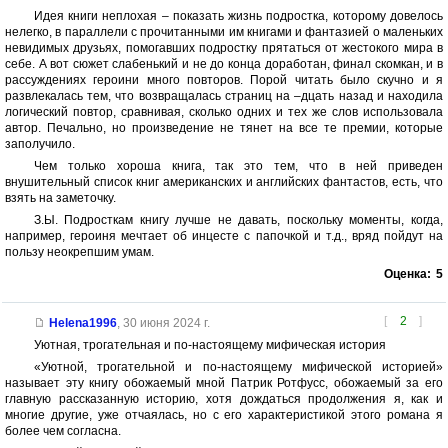
Идея книги неплохая – показать жизнь подростка, которому довелось
нелегко, в параллели с прочитанными им книгами и фантазией о маленьких
невидимых друзьях, помогавших подростку прятаться от жестокого мира в
себе. А вот сюжет слабенький и не до конца доработан, финал скомкан, и в
рассуждениях героини много повторов. Порой читать было скучно и я
развлекалась тем, что возвращалась страниц на –дцать назад и находила
логический повтор, сравнивая, сколько одних и тех же слов использовала
автор. Печально, но произведение не тянет на все те премии, которые
заполучило.
Чем только хороша книга, так это тем, что в ней приведен
внушительный список книг американских и английских фантастов, есть, что
взять на заметочку.
З.Ы. Подросткам книгу лучше не давать, поскольку моменты, когда,
например, героиня мечтает об инцесте с папочкой и т.д., вряд пойдут на
пользу неокрепшим умам.
Оценка:
5
[
2
]
Helena1996
,
30 июня 2024 г.
Уютная, трогательная и по-настоящему мифическая история
«Уютной, трогательной и по-настоящему мифической историей»
называет эту книгу обожаемый мной Патрик Ротфусс, обожаемый за его
главную рассказанную историю, хотя дождаться продолжения я, как и
многие другие, уже отчаялась, но с его характеристикой этого романа я
более чем согласна.