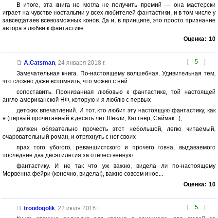
В итоге, эта книга не могла не получить премий — она мастерски
играет на чувстве ностальгии у всех любителей фантастики, и в том числе у
завсегдатаев всевозможных конов. Да и, в принципе, это просто признание
автора в любви к фантастике.
Оценка:
10
[
5
]
A.Catsman
,
24 января 2018 г.
Замечательная книга. По-настоящему волшебная. Удивительная тем,
что сложно даже вспомнить, что можно с ней
сопоставить. Пронизанная любовью к фантастике, той настоящей
англо-американской НФ, которую и я люблю с первых
детских впечатлений. И тот, кто любит эту настоящую фантастику, как
я (первый прочитанный в десять лет Шекли, Каттнер, Саймак...),
должен обязательно прочесть этот небольшой, легко читаемый,
очаровательный роман, и отряхнуть с ног своих
прах того убогого, реваншистского и прочего говна, выдаваемого
последние два десятилетия за отечественную
фантастику. И не так что уж важно, видела ли по-настоящему
Морвенна фейри (конечно, видела!), важно совсем иное...
Оценка:
10
[
5
]
troodogolik
,
22 июля 2016 г.