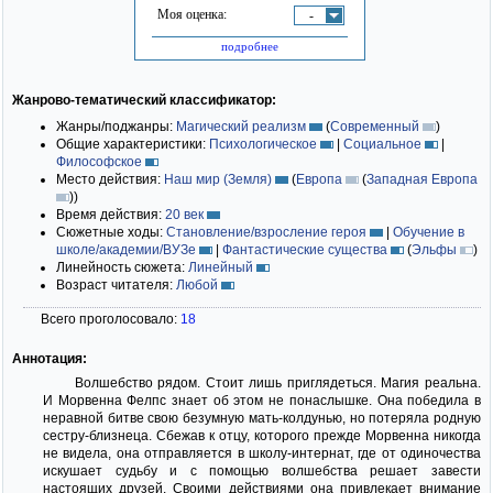
Моя оценка:
-
подробнее
Жанрово-тематический классификатор:
Жанры/поджанры:
Магический реализм
(
Современный
)
Общие характеристики:
Психологическое
|
Социальное
|
Философское
Место действия:
Наш мир (Земля)
(
Европа
(
Западная Европа
)
)
Время действия:
20 век
Сюжетные ходы:
Становление/взросление героя
|
Обучение в
школе/академии/ВУЗе
|
Фантастические существа
(
Эльфы
)
Линейность сюжета:
Линейный
Возраст читателя:
Любой
Всего проголосовало:
18
Аннотация:
Волшебство рядом. Стоит лишь приглядеться. Магия реальна.
И Морвенна Фелпс знает об этом не понаслышке. Она победила в
неравной битве свою безумную мать-колдунью, но потеряла родную
сестру-близнеца. Сбежав к отцу, которого прежде Морвенна никогда
не видела, она отправляется в школу-интернат, где от одиночества
искушает судьбу и с помощью волшебства решает завести
настоящих друзей. Своими действиями она привлекает внимание