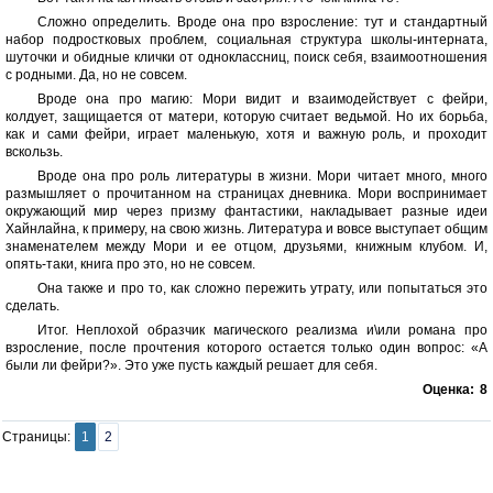
Сложно определить. Вроде она про взросление: тут и стандартный
набор подростковых проблем, социальная структура школы-интерната,
шуточки и обидные клички от одноклассниц, поиск себя, взаимоотношения
с родными. Да, но не совсем.
Вроде она про магию: Мори видит и взаимодействует с фейри,
колдует, защищается от матери, которую считает ведьмой. Но их борьба,
как и сами фейри, играет маленькую, хотя и важную роль, и проходит
вскользь.
Вроде она про роль литературы в жизни. Мори читает много, много
размышляет о прочитанном на страницах дневника. Мори воспринимает
окружающий мир через призму фантастики, накладывает разные идеи
Хайнлайна, к примеру, на свою жизнь. Литература и вовсе выступает общим
знаменателем между Мори и ее отцом, друзьями, книжным клубом. И,
опять-таки, книга про это, но не совсем.
Она также и про то, как сложно пережить утрату, или попытаться это
сделать.
Итог. Неплохой образчик магического реализма и\или романа про
взросление, после прочтения которого остается только один вопрос: «А
были ли фейри?». Это уже пусть каждый решает для себя.
Оценка:
8
Страницы:
1
2