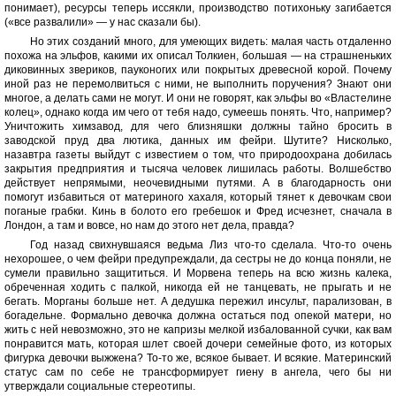
понимает), ресурсы теперь иссякли, производство потихоньку загибается
(«все развалили» — у нас сказали бы).
Но этих созданий много, для умеющих видеть: малая часть отдаленно
похожа на эльфов, какими их описал Толкиен, большая — на страшненьких
диковинных звериков, пауконогих или покрытых древесной корой. Почему
иной раз не перемолвиться с ними, не выполнить поручения? Знают они
многое, а делать сами не могут. И они не говорят, как эльфы во «Властелине
колец», однако когда им чего от тебя надо, сумеешь понять. Что, например?
Уничтожить химзавод, для чего близняшки должны тайно бросить в
заводской пруд два лютика, данных им фейри. Шутите? Нисколько,
назавтра газеты выйдут с известием о том, что природоохрана добилась
закрытия предприятия и тысяча человек лишилась работы. Волшебство
действует непрямыми, неочевидными путями. А в благодарность они
помогут избавиться от материного хахаля, который тянет к девочкам свои
поганые грабки. Кинь в болото его гребешок и Фред исчезнет, сначала в
Лондон, а там и вовсе, но нам до этого нет дела, правда?
Год назад свихнувшаяся ведьма Лиз что-то сделала. Что-то очень
нехорошее, о чем фейри предупреждали, да сестры не до конца поняли, не
сумели правильно защититься. И Морвена теперь на всю жизнь калека,
обреченная ходить с палкой, никогда ей не танцевать, не прыгать и не
бегать. Морганы больше нет. А дедушка пережил инсульт, парализован, в
богадельне. Формально девочка должна остаться под опекой матери, но
жить с ней невозможно, это не капризы мелкой избалованной сучки, как вам
понравится мать, которая шлет своей дочери семейные фото, из которых
фигурка девочки выжжена? То-то же, всякое бывает. И всякие. Материнский
статус сам по себе не трансформирует гиену в ангела, чего бы ни
утверждали социальные стереотипы.