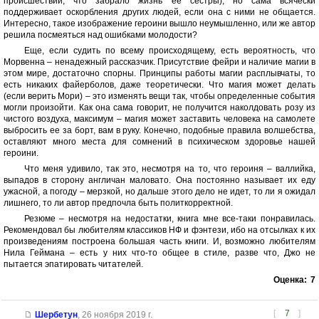
происшествии, что забрало жизнь ее сестры), но сама всячески
поддерживает оскорбления других людей, если она с ними не общается.
Интересно, такое изображение героини вышло неумышленно, или же автор
решила посмеяться над ошибками молодости?
Еще, если судить по всему происходящему, есть вероятность, что
Морвенна – ненадежный рассказчик. Присутствие фейри и наличие магии в
этом мире, достаточно спорны. Принципы работы магии расплывчаты, то
есть никаких файерболов, даже теоретически. Что магия может делать
(если верить Мори) – это изменять вещи так, чтобы определенные события
могли произойти. Как она сама говорит, не получится наколдовать розу из
чистого воздуха, максимум – магия может заставить человека на самолете
выбросить ее за борт, вам в руку. Конечно, подобные правила волшебства,
оставляют много места для сомнений в психическом здоровье нашей
героини.
Что меня удивило, так это, несмотря на то, что героиня – валлийка,
выпадов в сторону англичан маловато. Она постоянно называет их еду
ужасной, а погоду – мерзкой, но дальше этого дело не идет, то ли я ожидал
лишнего, то ли автор предпочла быть политкорректной.
Резюме – несмотря на недостатки, книга мне все-таки понравилась.
Рекомендовал бы любителям классиков НФ и фэнтези, ибо на отсылках к их
произведениям построена большая часть книги. И, возможно любителям
Нила Геймана – есть у них что-то общее в стиле, разве что, Джо не
пытается эпатировать читателей.
Оценка:
7
[
7
]
Шербетун
,
26 ноября 2019 г.