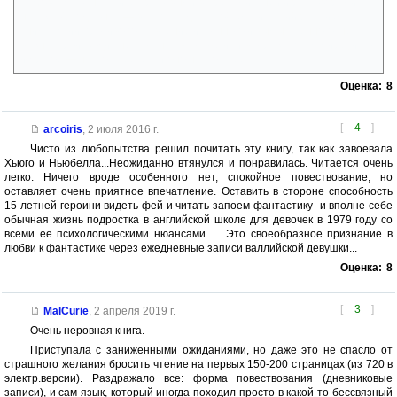
любовью к фантастике, красивыми встречами с ней и разговорами за
нее же. А под конец — вступает, да, такой «магический реализм»,
снимающий противопоставление истинного и вымышленного: не
важно, происходит нечто у нас в голове или в окружающем мире; и то,
и другое — настоящее, если оно настоящее.
Оценка:
8
[
4
]
arcoiris
,
2 июля 2016 г.
Чисто из любопытства решил почитать эту книгу, так как завоевала
Хьюго и Ньюбелла...Неожиданно втянулся и понравилась. Читается очень
легко. Ничего вроде особенного нет, спокойное повествование, но
оставляет очень приятное впечатление. Оставить в стороне способность
15-летней героини видеть фей и читать запоем фантастику- и вполне себе
обычная жизнь подростка в английской школе для девочек в 1979 году со
всеми ее психологическими нюансами.... Это своеобразное признание в
любви к фантастике через ежедневные записи валлийской девушки...
Оценка:
8
[
3
]
MalCurie
,
2 апреля 2019 г.
Очень неровная книга.
Приступала с заниженными ожиданиями, но даже это не спасло от
страшного желания бросить чтение на первых 150-200 страницах (из 720 в
электр.версии). Раздражало все: форма повествования (дневниковые
записи), и сам язык, который иногда походил просто в какой-то бессвязный