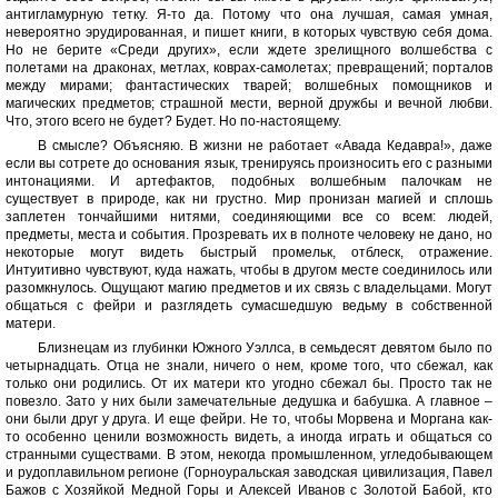
антигламурную тетку. Я-то да. Потому что она лучшая, самая умная,
невероятно эрудированная, и пишет книги, в которых чувствую себя дома.
Но не берите «Среди других», если ждете зрелищного волшебства с
полетами на драконах, метлах, коврах-самолетах; превращений; порталов
между мирами; фантастических тварей; волшебных помощников и
магических предметов; страшной мести, верной дружбы и вечной любви.
Что, этого всего не будет? Будет. Но по-настоящему.
В смысле? Объясняю. В жизни не работает «Авада Кедавра!», даже
если вы сотрете до основания язык, тренируясь произносить его с разными
интонациями. И артефактов, подобных волшебным палочкам не
существует в природе, как ни грустно. Мир пронизан магией и сплошь
заплетен тончайшими нитями, соединяющими все со всем: людей,
предметы, места и события. Прозревать их в полноте человеку не дано, но
некоторые могут видеть быстрый промельк, отблеск, отражение.
Интуитивно чувствуют, куда нажать, чтобы в другом месте соединилось или
разомкнулось. Ощущают магию предметов и их связь с владельцами. Могут
общаться с фейри и разглядеть сумасшедшую ведьму в собственной
матери.
Близнецам из глубинки Южного Уэллса, в семьдесят девятом было по
четырнадцать. Отца не знали, ничего о нем, кроме того, что сбежал, как
только они родились. От их матери кто угодно сбежал бы. Просто так не
повезло. Зато у них были замечательные дедушка и бабушка. А главное –
они были друг у друга. И еще фейри. Не то, чтобы Морвена и Моргана как-
то особенно ценили возможность видеть, а иногда играть и общаться со
странными существами. В этом, некогда промышленном, угледобывающем
и рудоплавильном регионе (Горноуральская заводская цивилизация, Павел
Бажов с Хозяйкой Медной Горы и Алексей Иванов с Золотой Бабой, кто