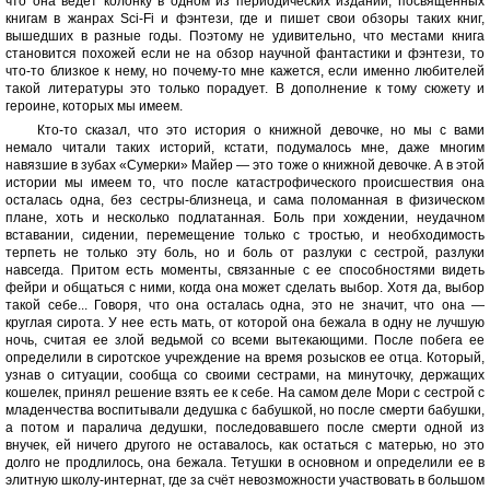
что она ведет колонку в одном из периодических изданий, посвященных
книгам в жанрах Sci-Fi и фэнтези, где и пишет свои обзоры таких книг,
вышедших в разные годы. Поэтому не удивительно, что местами книга
становится похожей если не на обзор научной фантастики и фэнтези, то
что-то близкое к нему, но почему-то мне кажется, если именно любителей
такой литературы это только порадует. В дополнение к тому сюжету и
героине, которых мы имеем.
Кто-то сказал, что это история о книжной девочке, но мы с вами
немало читали таких историй, кстати, подумалось мне, даже многим
навязшие в зубах «Сумерки» Майер — это тоже о книжной девочке. А в этой
истории мы имеем то, что после катастрофического происшествия она
осталась одна, без сестры-близнеца, и сама поломанная в физическом
плане, хоть и несколько подлатанная. Боль при хождении, неудачном
вставании, сидении, перемещение только с тростью, и необходимость
терпеть не только эту боль, но и боль от разлуки с сестрой, разлуки
навсегда. Притом есть моменты, связанные с ее способностями видеть
фейри и общаться с ними, когда она может сделать выбор. Хотя да, выбор
такой себе... Говоря, что она осталась одна, это не значит, что она —
круглая сирота. У нее есть мать, от которой она бежала в одну не лучшую
ночь, считая ее злой ведьмой со всеми вытекающими. После побега ее
определили в сиротское учреждение на время розысков ее отца. Который,
узнав о ситуации, сообща со своими сестрами, на минуточку, держащих
кошелек, принял решение взять ее к себе. На самом деле Мори с сестрой с
младенчества воспитывали дедушка с бабушкой, но после смерти бабушки,
а потом и паралича дедушки, последовавшего после смерти одной из
внучек, ей ничего другого не оставалось, как остаться с матерью, но это
долго не продлилось, она бежала. Тетушки в основном и определили ее в
элитную школу-интернат, где за счёт невозможности участвовать в большом