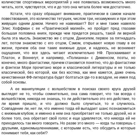
количестве спортивных мероприятий у нее появилась возможность много
читать, хотя, чувствуется, что и до того она читала более чем достаточно.
Кстати, что сразу обращает внимание, практически в самом начале
повествования, это количество тетушек, числом три, незамужних и при этом
живущих одним домом. Ничего не навеивает? Вот и мне также навеяло
Элис Хоффман с ее «Практической магией», но пройдет пред глазами
большая половина книги, прежде чем придется решать, такой ли верной
была эта мысль. Знакомство же с отцом, Даниэлем, первое за пятнадцать
лет, потом знакомство с его отцом, Сэмом, открывают новую главу в ее
жизни, причем оба они такие книжные души, и надеюсь, не возникнет
ощущения, что все здесь читают исключительно НФ. Проскакивают и
Платон, и Воннегут, и например, «Полианна» с Диккенсом, поэты, но
конечно, много фантастики, причем становится понятно, что до фантастики
и фэнтези Мори прочитано море и классической литературы и не только
классической, без которой, как без костяка, как мне кажется, даже очень
качественная ФФ-литература будет болтаться где-то в воздухе, не имея под
собой основы.
А ее манипуляции с волшебством в поисках своего круга друзей
выглядят не то, чтобы сомнительно, она сама говорит, что так всегда с
волшебством, никогда не знаешь, то ли действительно это его действие, то
ли время пришло, и что должно было случиться, то и случилось.
Совпадение ли, нет ли, что именно тогда ей выпадает шанс познакомиться
с книжным клубом, и именно в нем она приобретает не только друзей, но и
более того, она обретает свой голос и еще удивляется, что никогда ей не
приходилось так много говорить. Но разве это много — когда ты говоришь с
друзьями, единомышленниками, с которыми есть, что обсудить и которые
понимают тебя, как себя!?