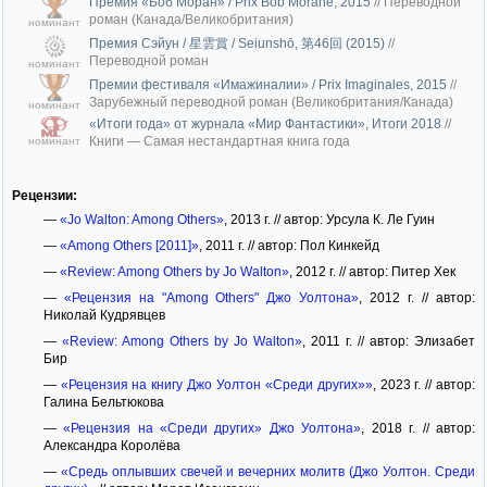
Премия «Боб Моран» / Prix Bob Morane, 2015
//
Переводной
роман (Канада/Великобритания)
номинант
Премия Сэйун / 星雲賞 / Seiunshō, 第46回 (2015)
//
Переводной роман
номинант
Премии фестиваля «Имажиналии» / Prix Imaginales, 2015
//
Зарубежный переводной роман (Великобритания/Канада)
номинант
«Итоги года» от журнала «Мир Фантастики», Итоги 2018
//
Книги — Самая нестандартная книга года
номинант
Рецензии:
—
«Jo Walton: Among Others»
, 2013 г. // автор: Урсула К. Ле Гуин
—
«Among Others [2011]»
, 2011 г. // автор: Пол Кинкейд
—
«Review: Among Others by Jo Walton»
, 2012 г. // автор: Питер Хек
—
«Рецензия на "Among Others" Джо Уолтона»
, 2012 г. // автор:
Николай Кудрявцев
—
«Review: Among Others by Jo Walton»
, 2011 г. // автор: Элизабет
Бир
—
«Рецензия на книгу Джо Уолтон «Среди других»»
, 2023 г. // автор:
Галина Бельтюкова
—
«Рецензия на «Среди других» Джо Уолтона»
, 2018 г. // автор:
Александра Королёва
—
«Средь оплывших свечей и вечерних молитв (Джо Уолтон. Среди