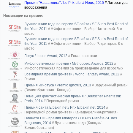
Премия "Наша книга" / Le Prix Libr'à Nous, 2015
//
Литература
лауреат
воображения
Номинации на премии:
Лучшие книги года по версии SF сайта / SF Site's Best Read of
the Year, 2011
//
НФ/фэнтези книги - Выбор Читателей. 8-е
номинант
место
Лучшие книги года по версии SF сайта / SF Site's Best Read of
the Year, 2011
//
НФ/фэнтези книги - Выбор Редакторов. 8-е
номинант
место
Локус / Locus Award, 2012
//
Роман фэнтези
номинант
Мифопоэтическая премия / Mythopoeic Awards, 2012
//
Мифопоэтическая премия за произведение для взрослых
номинант
Всемирная премия фэнтези / World Fantasy Award, 2012
//
Роман
номинант
Премия Игнотуса / Premio Ignotus, 2013
//
Зарубежный роман
(Великобритания - Канада)
номинант
Немецкая фантастическая премия / Deutscher Phantastik
Preis, 2014
//
Переводной роман
номинант
Премия сайта Elbakin.net / Prix Elbakin.net, 2014
//
Переводной роман фэнтези (Канада/Великобритания)
номинант
Планета НФ - премия блогеров / Le Prix Planète-SF des
Blogueurs, 2014
//
Лучшая книга года (Канада/
номинант
Великобритания)