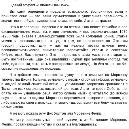
Эдакий эффект «Планеты Ка-Пэкс».
Вы сами определите пределы возможного. Воспринятое вами и
принятое себе — это ваша субъективная и уникальная реальность, а
значит, истина будет существовать сама по себе. И это прекрасно.
Что о взрослении: Морвена с вами честна. Она пишет спокойно и про
физиологические моменты, и про этические, и про идеологические. 1979
-1980 годы, знаете в Великобритании тоже была Холодная Война. Этакие
моменты проскальзывают то тут, то там, но политкорректно. Это вам
говорит подросток. Если у вас на нежных местах вскочит нечто
псевдопатриотическое внимательно перечитайте строки о советских
библиотеках. Вас отпустит. Этот подросток с вами мало того старается
быть воспитанным. Еще она (валлийка) бурчит про англичан (погода так
себе, еда опилки, зато хоть с расспросами не лезут). Но без этого, как без
смазки, не подмажешь, не поедешь.
Что действительно трогает за душу — это влияние на Морвенну
творчества Джона Толкина. Буквально с первых строк метафоры. Буквально
в каждой важной сюжетной ветке — упоминание. Морвенна сравнивает с
Толкином всех остальных писателей фентези. И это так греет. Собственно,
опять же — узнавание себя. Автор сумела найти к читателю (во всяком
случае — ко мне) подход. Морвенна перечисляет авторов и названия, а я
либо киваю головой в знак «да, читала», «да, согласна» или беру на заметку
новые имена.
Я не могу пожать руку Джо Уолтон или Морвенне Фелпс.
Но могу соприкоснуться с ней руками, с изображением Морвенны
Фелпс, протягивающей лютики и сказать в благодарность: