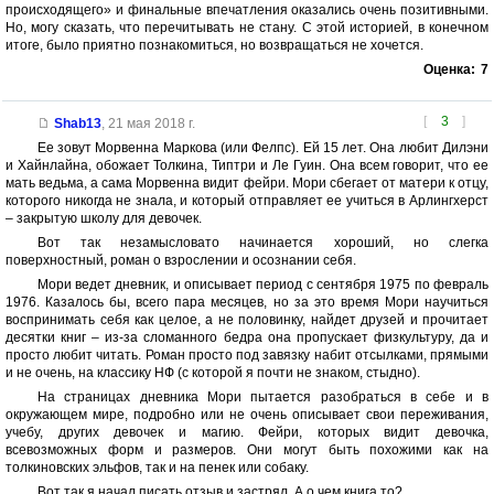
происходящего» и финальные впечатления оказались очень позитивными.
Но, могу сказать, что перечитывать не стану. С этой историей, в конечном
итоге, было приятно познакомиться, но возвращаться не хочется.
Оценка:
7
[
3
]
Shab13
,
21 мая 2018 г.
Ее зовут Морвенна Маркова (или Фелпс). Ей 15 лет. Она любит Дилэни
и Хайнлайна, обожает Толкина, Типтри и Ле Гуин. Она всем говорит, что ее
мать ведьма, а сама Морвенна видит фейри. Мори сбегает от матери к отцу,
которого никогда не знала, и который отправляет ее учиться в Арлингхерст
– закрытую школу для девочек.
Вот так незамысловато начинается хороший, но слегка
поверхностный, роман о взрослении и осознании себя.
Мори ведет дневник, и описывает период с сентября 1975 по февраль
1976. Казалось бы, всего пара месяцев, но за это время Мори научиться
воспринимать себя как целое, а не половинку, найдет друзей и прочитает
десятки книг – из-за сломанного бедра она пропускает физкультуру, да и
просто любит читать. Роман просто под завязку набит отсылками, прямыми
и не очень, на классику НФ (с которой я почти не знаком, стыдно).
На страницах дневника Мори пытается разобраться в себе и в
окружающем мире, подробно или не очень описывает свои переживания,
учебу, других девочек и магию. Фейри, которых видит девочка,
всевозможных форм и размеров. Они могут быть похожими как на
толкиновских эльфов, так и на пенек или собаку.
Вот так я начал писать отзыв и застрял. А о чем книга то?