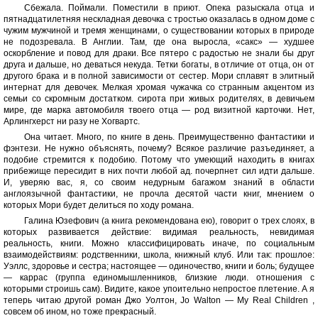
Сбежала. Поймали. Поместили в приют. Опека разыскала отца и
пятнадцатилетняя нескладная девочка с тростью оказалась в одном доме с
чужим мужчиной и тремя женщинами, о существовании которых в природе
не подозревала. В Англии. Там, где она выросла, «сакс» — худшее
оскорбление и повод для драки. Все пятеро с радостью не знали бы друг
друга и дальше, но деваться некуда. Тетки богаты, в отличие от отца, он от
другого брака и в полной зависимости от сестер. Мори сплавят в элитный
интернат для девочек. Мелкая хромая чужачка со странным акцентом из
семьи со скромным достатком. сирота при живых родителях, в девичьем
мире, где марка автомобиля твоего отца — род визитной карточки. Нет,
Арлингхерст ни разу не Хогвартс.
Она читает. Много, по книге в день. Преимущественно фантастики и
фэнтези. Не нужно объяснять, почему? Всякое различие разъединяет, а
подобие стремится к подобию. Потому что умеющий находить в книгах
прибежище пересидит в них почти любой ад. почерпнет сил идти дальше.
И, уверяю вас, я, со своим недурным багажом знаний в области
англоязычной фантастики, не прочла десятой части книг, мнением о
которых Мори будет делиться по ходу романа.
Галина Юзефович (а книга рекомендована ею), говорит о трех слоях, в
которых развивается действие: видимая реальность, невидимая
реальность, книги. Можно классифицировать иначе, по социальным
взаимодействиям: родственники, школа, книжный клуб. Или так: прошлое:
Уэллс, здоровье и сестра; настоящее — одиночество, книги и боль; будущее
— каррас (группа единомышленников, близкие люди. отношения с
которыми строишь сам). Видите, какое упоительно непростое плетение. А я
теперь читаю другой роман Джо Уолтон, Jo Walton — My Real Children ,
совсем об ином, но тоже прекрасный.