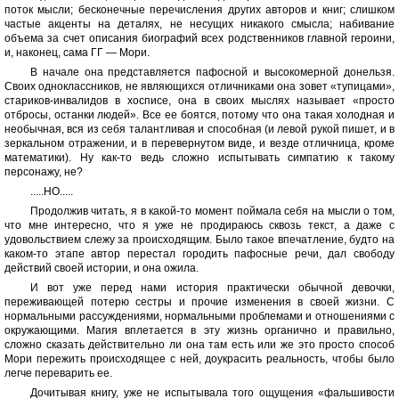
поток мысли; бесконечные перечисления других авторов и книг; слишком
частые акценты на деталях, не несущих никакого смысла; набивание
объема за счет описания биографий всех родственников главной героини,
и, наконец, сама ГГ — Мори.
В начале она представляется пафосной и высокомерной донельзя.
Своих одноклассников, не являющихся отличниками она зовет «тупицами»,
стариков-инвалидов в хосписе, она в своих мыслях называет «просто
отбросы, останки людей». Все ее боятся, потому что она такая холодная и
необычная, вся из себя талантливая и способная (и левой рукой пишет, и в
зеркальном отражении, и в перевернутом виде, и везде отличница, кроме
математики). Ну как-то ведь сложно испытывать симпатию к такому
персонажу, не?
.....НО.....
Продолжив читать, я в какой-то момент поймала себя на мысли о том,
что мне интересно, что я уже не продираюсь сквозь текст, а даже с
удовольствием слежу за происходящим. Было такое впечатление, будто на
каком-то этапе автор перестал городить пафосные речи, дал свободу
действий своей истории, и она ожила.
И вот уже перед нами история практически обычной девочки,
переживающей потерю сестры и прочие изменения в своей жизни. С
нормальными рассуждениями, нормальными проблемами и отношениями с
окружающими. Магия вплетается в эту жизнь органично и правильно,
сложно сказать действительно ли она там есть или же это просто способ
Мори пережить происходящее с ней, доукрасить реальность, чтобы было
легче переварить ее.
Дочитывая книгу, уже не испытывала того ощущения «фальшивости