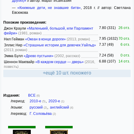
других)»
// автор: Марат Исангазин
—
«Книжные дети, не знавшие битв»
, 2018 г. // автор: Светлана
Евсюкова
Похожие произведения:
7.80 (331)
26 отз.
Джон Краули
«Маленький, большой, или Парламент
фейри»
(1981, роман)
7.95 (1632)
70 отз.
Нил Гейман
«Океан в конце дороги»
(2013, роман)
7.37 (49)
6 отз.
Эллис Нир
«Страшные истории для девочек Уайльд»
(2013, роман)
7.24 (58)
0 отз.
Эмма Булл
«Древо пустыни»
(2002, рассказ)
6.88 (107)
14 отз.
Шеннон Макгвайр
«В каждом сердце — дверь»
(2016,
повесть)
+ещё 10 шт. похожего
Издания:
ВСЕ
(6)
/период:
2010-е
,
2020-е
(5)
(1)
/языки:
русский
,
английский
(2)
(4)
/перевод:
Г. Соловьёва
(2)