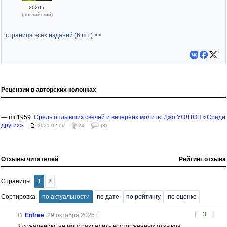
2020 г.
(английский)
страница всех изданий (6 шт.) >>
Рецензии в авторских колонках
— mif1959:
Сpедь оплывших свечей и вечеpних молитв: Джо УОЛТОН «Среди
других»
2021-02-06
24
(8)
Отзывы читателей
Рейтинг отзыва
Страницы:
1
2
Сортировка:
по актуальности
по дате
по рейтингу
по оценке
[
3
]
Enfree
,
29 октября 2025 г.
К сожалению, не могу разделить восторженных отзывов.