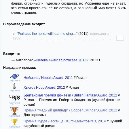
фейри, странных и чудесных созданий, но Морвенна ещё не знает,
что семья просто так её не оставит, а волшебный мир может быть
очень страшен.
В произведение входит:
“Perhaps the horse will learn to sing…”
(2011)
, написано в
1982
-
Входит в:
— антологию
«Nebula Awards Showcase 2013»
, 2013 г.
Награды и премии:
Небьюла / Nebula Award, 2011
//
Роман
лауреат
Хьюго / Hugo Award, 2012
//
Роман
лауреат
Британская премия фэнтези / British Fantasy Award, 2012
//
Роман — Премия им. Роберта Холдстока (лучший фэнтези
лауреат
роман)
Премия "Медный цилиндр" / Copper Cylinder Award, 2012
//
Для взрослых
лауреат
Премия Курда Лассвица / Kurd-Laßwitz-Preis, 2014
//
Лучший
зарубежный роман
лауреат