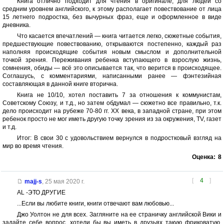
Книга отлично подходит для чтения в оригинале, для людей со
средним уровнем английского, к этому располагает повествование от лица
15 летнего подростка, без вычурных фраз, еще и оформленное в виде
дневника.
Что касается впечатлений — книга читается легко, сюжетные события,
предшествующие повествованию, открываются постепенно, каждый раз
наполняя происходящие события новым смыслом и дополнительной
точкой зрения. Переживания ребенка вступающего в взрослую жизнь,
сомнения, обиды — всё это описывается так, что верится в происходящее.
Соглашусь, с комментариями, написанными ранее — фэнтезийная
составляющая в данной книге вторична.
Книга не 10/10, хотел поставить 7 за отношения к коммунистам,
Советскому Союзу, и т.д., но затем обдумал — сюжетно все правильно, т.к.
дело происходит на рубеже 70-80 гг. XX века, в западной стране, при этом
ребенок просто не мог иметь другую точку зрения из за окружения, TV, газет
и т.д.
Итог: В свои 30 с удовольствием вернулся в подростковый взгляд на
мир во время чтения.
Оценка:
8
[
4
]
majj-s
,
25 мая 2020 г.
АL -ЭТО ДРУГИЕ
...Если вы любите книги, книги отвечают вам любовью...
Джо Уолтон не для всех. Загляните на ее страничку английской Вики и
задайте себе вопрос, хотели бы вы иметь в друзьях такую фриковатую,