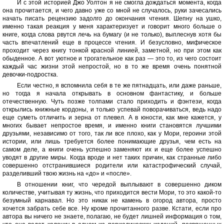
И с этой историей Джо Уолтон я не смогла дождаться момента, когда
она прочитается, и чего давно уже со мной не случалось, руки зачесались
начать писать рецензию задолго до окончания чтения. Шепну на ушко,
именно такая реакция у меня характеризует и говорит много больше о
книге, когда слова рвутся лечь на бумагу (и не только), выплеснув хотя бы
часть впечатлений еще в процессе чтения. И безусловно, мифическое
проходит через книгу тонкой красной линией, заметной, но при этом как
обыденное. А вот уютное и трогательное как раз — это то, из чего состоит
каждый час жизни этой непростой, но в то же время очень понятной
девочки-подростка.
Если честно, я вспомнила себя в те же пятнадцать, или даже раньше,
но тогда я начала открывать в основном фантастику, и больше
отечественную. Чуть позже толпами стало приходить и фэнтези, когда
открылись книжные кордоны, и только успевай поворачиваться, ведь надо
еще суметь отличить и зерна от плевел. А в юности, как мне кажется, у
многих бывает непростое время, и именно книги становятся лучшими
друзьями, независимо от того, так ли все плохо, как у Мори, героини этой
истории, или лишь требуется более понимающие друзья, чем есть на
самом деле, а книги очень успешно заменяют их и еще более успешно
уводят в другие миры. Когда вроде и нет таких причин, как странные либо
совершенно отстранившиеся родители или катастрофический случай,
разделивший твою жизнь на «до» и «после».
В отношении книг, что чередой выплывают в совершенно диком
количестве, учитывая ту жизнь, что приходится вести Мори, то это какой-то
безумный карнавал. Но это никак не камень в огород автора, просто
хочется забрать себе все. Ну кроме прочитанного разве. Кстати, если про
автора вы ничего не знаете, полагаю, не будет лишней информация о том,