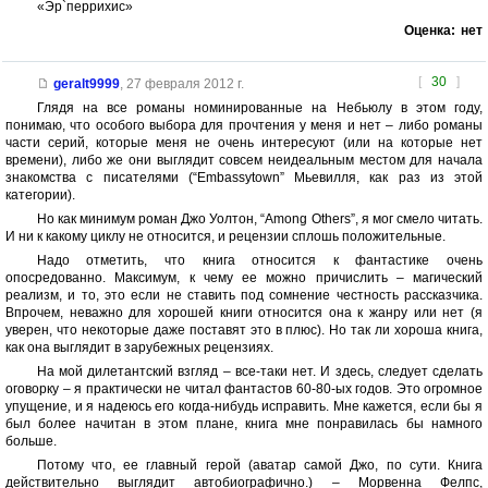
«Эр`перрихис»
Оценка:
нет
[
30
]
geralt9999
,
27 февраля 2012 г.
Глядя на все романы номинированные на Небьюлу в этом году,
понимаю, что особого выбора для прочтения у меня и нет – либо романы
части серий, которые меня не очень интересуют (или на которые нет
времени), либо же они выглядит совсем неидеальным местом для начала
знакомства с писателями (“Embassytown” Мьевилля, как раз из этой
категории).
Но как минимум роман Джо Уолтон, “Among Others”, я мог смело читать.
И ни к какому циклу не относится, и рецензии сплошь положительные.
Надо отметить, что книга относится к фантастике очень
опосредованно. Максимум, к чему ее можно причислить – магический
реализм, и то, это если не ставить под сомнение честность рассказчика.
Впрочем, неважно для хорошей книги относится она к жанру или нет (я
уверен, что некоторые даже поставят это в плюс). Но так ли хороша книга,
как она выглядит в зарубежных рецензиях.
На мой дилетантский взгляд – все-таки нет. И здесь, следует сделать
оговорку – я практически не читал фантастов 60-80-ых годов. Это огромное
упущение, и я надеюсь его когда-нибудь исправить. Мне кажется, если бы я
был более начитан в этом плане, книга мне понравилась бы намного
больше.
Потому что, ее главный герой (аватар самой Джо, по сути. Книга
действительно выглядит автобиографично.) – Морвенна Фелпс,