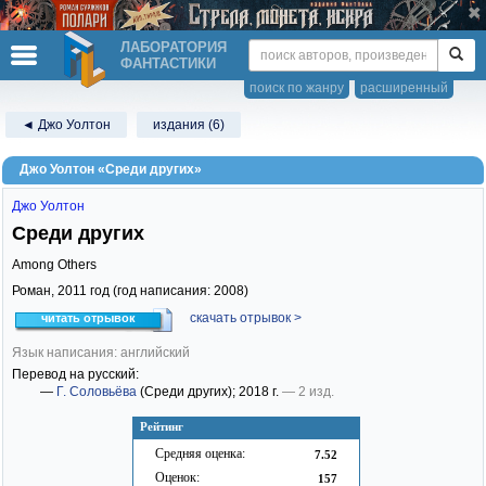
ЛАБОРАТОРИЯ
ФАНТАСТИКИ
поиск по жанру
расширенный
◄ Джо Уолтон
издания (6)
Джо Уолтон «Среди других»
Джо Уолтон
Среди других
Among Others
Роман,
2011
год (год написания: 2008)
скачать отрывок >
читать отрывок
Язык написания: английский
Перевод на русский:
—
Г. Соловьёва
(Среди других)
; 2018 г.
— 2 изд.
Рейтинг
Средняя оценка:
7.52
Оценок:
157