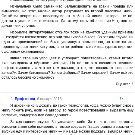
Изначально было заманчиво балансировать на грани «правда или
вымысел», но этот баланс автор разрушает во второй половине книги.
Остаётся неприятное послевкусие от любовной линии, которая не по-
детски глупая и синтетическая. Да, этому есть объяснение.Нет, оно не
делает книгу лучше.
Изобилие литературных отсылок тоже не кажется удачным приемом
— создаётся впечатление, что они там «чтобы было». Во всяком случае, ни
одно из произведений не было упомянуто осмысленно, но кажется что
героиня кушает книги как уголь, а не потребляет как литературные пирожки,
с должным смакованием .
Финал страшно упрощает и уплощает повествование, ставит штамп
«хеппиэндово» и обрывает историю. Но не так, что возникает желание
пофантазировать, а что же там дальше, а так, что возникает вопрос «и
зачем?». Зачем близняшка? Зачем фабрика? Зачем сережки? Зачем всё это
осталось бессвязно скомкано?
Оценка:
3
[
17
]
Еркфтвгшд
,
6 января 2018 г.
Я искренне хочу дожить до такой технологии, когда можно будет сквозь
книгу пожать руку, если не автору, то герою повествования и выразить ему
согласие, поддержку или благодарность.
За совпадение вкусов. За узнавание себя. За то, что автор помогла
вспомнить мне себя примерно в том же возрасте. За две радости в жизни —
вкусную еду и интересные книги — и на еде можно поджать, выбирая книги.