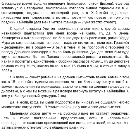
ближайшее время вряд ли переведут (например, Тритон Дилэни), еще раз
всплакнул о Старджоне, многотомник которого вышел тиражом аж в 20
экземпляров, подумал, в очередной раз, что Хайнлайн идеальная
литература для подростков, а потом... потом — как повезет, и точно не
поздний Хайнлайн (для меня четкое граница — Луна жестко стелет).
С одной стороны Уолтон перечисляет много книг, с другой совсем
незнакомой фантастики для меня вроде не было. Ну, да, у Зенны
Хендерсон я читал, наверное, не больше двух-трёх рассказов, роман Уорда
Мура до сих пор вызывает вопрос — надо ли его читать, если есть Гравилёт
«Цесаревич», но в общем — я был в теме. Я бы поспорил с героиней по
поводу Драконов Маккефри и Мира Кольца Нивена, Дик для меня был куда
круче, согласился бы, что Павана превосходный роман, и посоветовал бы
найти и прочитать единственный сборник рассказов Коуни... Ну да действие
романа конец 79-го, начало 80-го, а мне 15 было в 91-м, а отзыв я пишу в
2023м...
Я к чему — сюжет романа и не должен быть столь важен. Роман о том,
как в 15 лет найти единомышленников, что по большому счету в какой-то
момент взросления ты понимаешь, важно не с кем ты хорошо танцуешь на
дискотеке, а с кем ты можешь в разговоре ввернуть цитату из Хайнлайна. С
кем у тебя одинаковый культурный код.
Да, а, если, когда вы были подростком вы ни разу не ощущали чего-то
магического вокруг себя... В Уэльсе фейри, но у нас и свои домовые есть.
Маленькая ложка дегтя — на русском языке не хватает редактуры.
Есть и криво построенные предложения, есть и неправильно
переведенные названия произведений или имена писателей, но мало, глаз
автоматически отмечает, но в общем не критично.