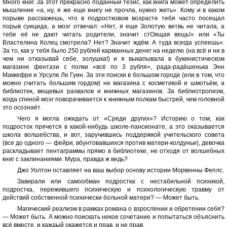
Много книг. За этот прекрасно поданный тезис, как книга может определить
мышление «а, ну, я же еще книгу не прочла, нужно жить». Кому и в каком
порыве расскажешь, что в подростковом возрасте тебя часто посещал
порыв суицида, а мозг отвечал: «Нет, я еще Золотую ветвь не читала, а
тебе её не дают читать родители, значит стОящая вещь!» или «Ты
Властелина Колец смотрела? Нет? Значит ждём. А туда всегда успеешь».
За то, как у тебя было 250 рублей карманных денег на неделю (на всё и ни в
чем ни отказывай себе, золушка!) и я выкапывала в букинистическом
магазине фентази с полки «всё по 3 рубля», рада-радёшенька Энн
Маккефри и Урсуле Ле Гуин. За эти поиски в большом городе (или в том, что
можно считать большим гордом) не магазина с косметикой и шмотьём, а
библиотек, вещевых развалов и книжных магазинов. За библиотропизм,
когда спиной мозг поворачивается к книжным полкам быстрей, чем головной
это осознаёт.
Чего я могла ожидать от «Среди других»? Историю о том, как
подросток прячется в какой-нибудь школе-пансионате, а это оказывается
школа волшебства, и вот, заручившись поддержкой учительского совета
(все до одного — фейри, вбунтовавшихся против матери-колдуньи), девочка
раскладывает пентаграммы прямо в библиотеке, не отходя от волшебных
книг с заклинаниями. Мура, правда ж ведь?
Джо Уолтон оставляет на ваш выбор основу истории Морвенны Феплс.
Завирали или самообман подростка с нестабильной психикой,
подростка, пережившего психическую и психологическую травму от
действий собственной психически больной матери? — Может быть.
Магический реализм в рамках романа о взрослении и обретении себя?
— Может быть. А можно поискать некое сочетание и попытаться объяснить
всё вместе, и каждый окажется и прав, и не прав.