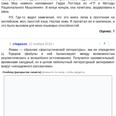
сама Мор немного напоминает Гарри Поттера из «ГП и Методы
Рационального Мышления». В конце концов, она начитана, эрудирована и
умна.
P.S. Где-то видел замечения, что это книга легка в прочтении на
английском, мол, простой язык. Наглая ложь. Я прочитал ее в оригинале, и
это было вызовом для моих языковых способностей.
Оценка:
7
[
4
]
chupasov
,
22 ноября 2016 г.
Роман — образчик «фантастической литературы», как ее определял
Ц. Тодоров (фабулы в ней балансируют между возможностью
реалистического и волшебного истолкования). Получился занимательный,
временами занудный, но в целом любопытный литературный эксперимент
вокруг «ненадежного рассказчика».
Спойлер (раскрытие сюжета)
(кликните по нему, чтобы увидеть)
Так, начинается роман с перспективы «инвалида магической войны»:
большая битва со Злом уже случилась, утрата невыносима, но нужно
жить (см. начало семеновского «Ведьмака»). В какой-то момент
повествование оборачивается рассказом девочки с тяжелой судьбой
и бооольшими тараканами в голове; подростка, придумавшего всех
этих фейри, сестру, мать-ведьму и психосоматические боли в ноге —
до кучи. Еще один большой и скучноватый пласт — девичий дневник с
бесконечными «он так посмотрел, а я такая сказала, а что он,
интересно, подумал, когда он так посмотрел?» Все это склеено