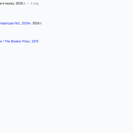
 и пыль)
; 2016 г.
— 1 изд.
тература №1, 2016»
, 2016 г.
 / The Booker Prize, 1975