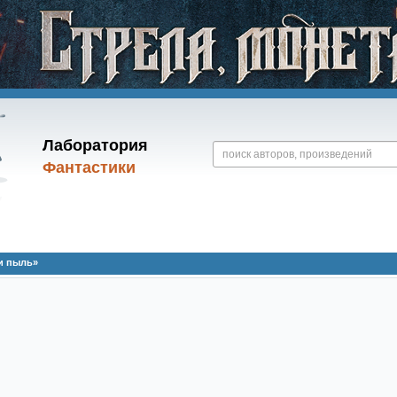
Лаборатория
Фантастики
и пыль»