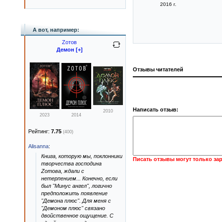
2016 г.
А вот, например:
Zотов
Демон [+]
Отзывы читателей
Написать отзыв:
2010
2023
2014
Рейтинг:
7.75
(400)
Alisanna
:
Книга, которую мы, поклонники
Писать отзывы могут только за
творчества господина
Zотова, ждали с
нетерпением... Конечно, если
был "Минус ангел", логично
предположить появление
"Демона плюс". Для меня с
"Демоном плюс" связано
двойственное ощущение. С