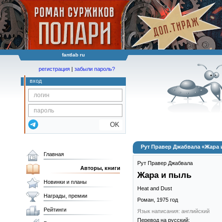
fantlab ru
регистрация
|
забыли пароль?
вход
OK
Рут Правер Джабвала «Жара 
Главная
Рут Правер Джабвала
Авторы, книги
Жара и пыль
Новинки и планы
Heat and Dust
Награды, премии
Роман,
1975
год
Рейтинги
Язык написания: английский
Перевод на русский: