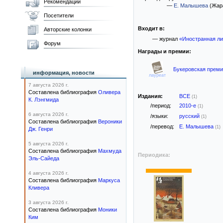
Рекомендации
—
Е. Малышева
(Жара
Посетители
Входит в:
Авторские колонки
— журнал
«Иностранная ли
Форум
Награды и премии:
Букеровская премия
информация, новости
лауреат
7 августа 2026 г.
Составлена библиография
Оливера
Издания:
ВСЕ
(1)
К. Лэнгмида
/период:
2010-е
(1)
6 августа 2026 г.
/языки:
русский
(1)
Составлена библиография
Вероники
/перевод:
Е. Малышева
(1)
Дж. Генри
5 августа 2026 г.
Составлена библиография
Махмуда
Периодика:
Эль-Сайеда
4 августа 2026 г.
Составлена библиография
Маркуса
Кливера
3 августа 2026 г.
Составлена библиография
Моники
Ким