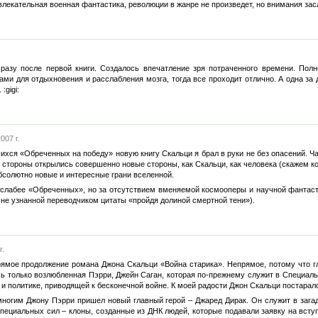
влекательная военная фантастика, революции в жанре не произведет, но внимания зас
азу после первой книги. Создалось впечатление зря потраченного времени. Пол
и для отдыхновения и расслабления мозга, тогда все проходит отлично. А одна за др
:gigi:
007 г.
хся «Обреченных на победу» новую книгу Скальци я брал в руки не без опасений. Ча
ой стороны открылись совершенно новые стороны, как Скальци, как человека (скажем
бсолютно новые и интересные грани вселенной.
о, слабее «Обреченных», но за отсутствием вменяемой космооперы и научной фантас
 не узнанной переводчиком цитаты «пройдя долиной смертной тени»).
г.
ямое продолжение романа Джона Скальци «Война старика». Непрямое, потому что гла
ь только возлюбленная Пэрри, Джейн Саган, которая по-прежнему служит в Специаль
 и политике, приводящей к бесконечной войне. К моей радости Джон Скальци постарал
огим Джону Пэрри пришел новый главный герой – Джаред Дирак. Он служит в загад
пециальных сил – клоны, созданные из ДНК людей, которые подавали заявку на всту