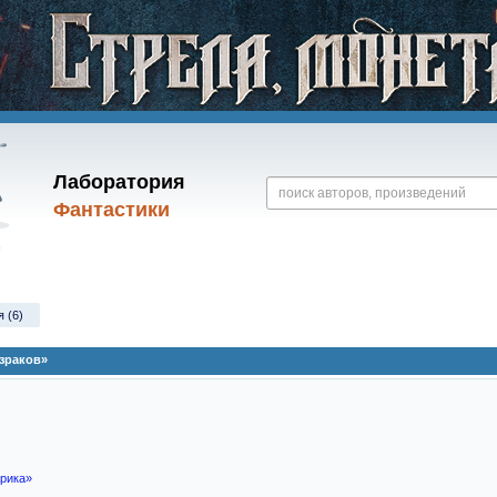
Лаборатория
Фантастики
 (6)
зраков»
арика»