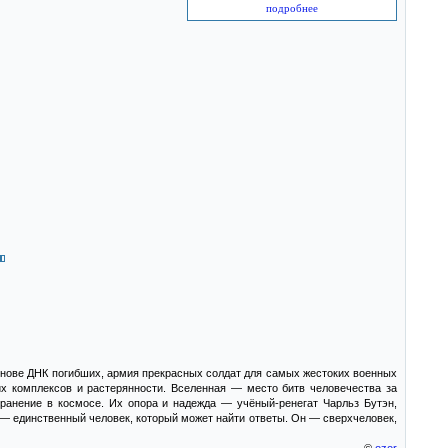
подробнее
нове ДНК погибших, армия прекрасных солдат для самых жестоких военных
х комплексов и растерянности. Вселенная — место битв человечества за
ранение в космосе. Их опора и надежда — учёный-ренегат Чарльз Бутэн,
— единственный человек, который может найти ответы. Он — сверхчеловек,