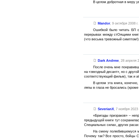
В целом добротная в меру у
Mandor
,
9 октября 2008 г.
Ошибкой было читать БП ср
перерывах между стОящими книгам
(что весьма тревожный симптом!). 
Dark Andrew
,
28 апреля 2
После очень мне понравивши
на «звездный десант», но с друг
соответствующий фильм), так и а
В целом эта книга, конечн
ляпы в глаза не бросались (кроме
SeverianX
,
7 ноября 2023 
«Бригады призраков» – непр
предыдущей книги тут сохранилас
Специальных силах, других расах
На смену полюбившемуся мн
Почему так? Все просто, бойцы С