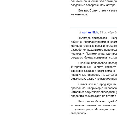
сошлись во мнении, что эвоки до
созданные воображением автора, 
Вот так. Сразу ответ на все
не хотелось.
suhan_ilich
,
23 октября 20
«Бригады призраков» — непр
войну с инопланетянами в косм
могущественных расы инопланетя
разработке механизмов переноса 
«основы». Помимо мира, где про
солдатом бригад призраков, созда
Скальци попробовал повто
«Обреченных», но опять какие то
«фикшн» Скальц в этом романе н
привычным способом ;-). Хотел с
остальных, разве что выраженным
Сюжет как и в предыдущих 
произошло, например с использо
читавших подмечают определенную
вроде что то мелькает, но потом 
Каких то глобальных идей 
экспансию землян, но потом сам
отдельные расы. Мелькнуло еще то
затерялось.