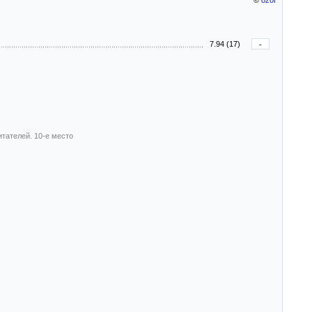
©
ozor
7.94 (17)
-
итателей. 10-е место