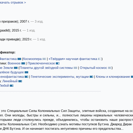
качать отрывок >
 призраков)
; 2007 г.
— 3 изд.
gaadid)
; 2015 г.
— 1 изд.
ади привидів)
; 2023 г.
— 1 изд.
ификатор:
Фантастика
(
Космоопера
|
«Твёрдая» научная фантастика
)
тики:
Военное
|
Приключенческое
не Земли
(
Планеты другой звёздной системы
|
Открытый космос
)
алёкое будущее
сенофантастика
|
Генетические эксперименты, мутации
|
Клоны и клонирование
а:
Линейный
Любой
 это Специальные Силы Колониальных Сил Защиты, элитные войска, созданные на ос
л. Они молоды, быстры и сильны, и... полностью лишены нормальных человечески
оторыми люди столкнулись прежде, объединились, чтобы остановить наше распрост
реты Колониальных Сил. Необходимо узнать мотивы поступков Бутэна. Джаред Дирак 
е ДНК Бутэна. И он начинает постигать интуитивно причины его предательства...