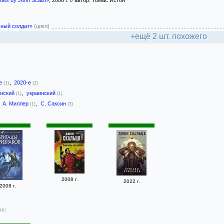
des by John Scalzi»
, 2006 г. // автор: Томас Истон
ный солдат»
(цикл)
+ещё 2 шт. похожего
-е
,
2020-е
(1)
(2)
онский
,
украинский
(1)
(1)
,
А. Миллер
,
С. Саксин
(1)
(3)
2008 г.
2022 г.
2008 г.
ах: