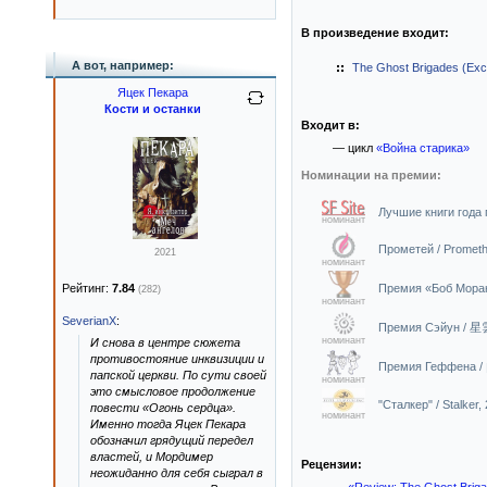
В произведение входит:
А вот, например:
The Ghost Brigades (Exc
Яцек Пекара
Кости и останки
Входит в:
— цикл
«Война старика»
Номинации на премии:
Лучшие книги года п
номинант
Прометей / Promet
2021
номинант
Рейтинг:
7.84
Премия «Боб Моран»
(282)
номинант
SeverianX
:
Премия Сэйун / 星
номинант
И снова в центре сюжета
противостояние инквизиции и
папской церкви. По сути своей
номинант
это смысловое продолжение
"Сталкер" / Stalker,
повести «Огонь сердца».
номинант
Именно тогда Яцек Пекара
обозначил грядущий передел
властей, и Мордимер
Рецензии:
неожиданно для себя сыграл в