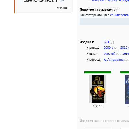
—
«Review: The Ghost Briga
этом немалую роль. В
...
>>
оценка: 9
Похожие произведения:
Межавторский цикл
«Универсаль
Издания:
ВСЕ
(6)
/период:
2000-е
,
2010
(3)
/языки:
русский
,
эст
(4)
/перевод:
А. Антомонов
(1)
2007 г.
Издания на иностранных язык