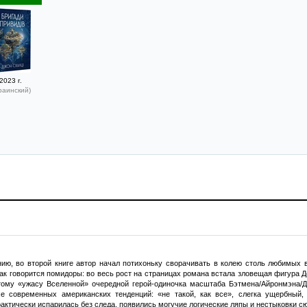
2023 г.
раинский)
ию, во второй книге автор начал потихоньку сворачивать в колею столь любимых в
как говорится помидоры: во весь рост на страницах романа встала зловещая фигура 
тому «ужасу Вселенной» очередной герой-одиночка масштаба Бэтмена/Айронмэна/Д
е современных американских тенденций: «не такой, как все», слегка ущербный, 
ктически испарилась без следа, появились могучие логические ляпы и нестыковки сю