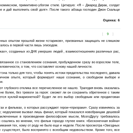
комиксном, примитивно-убогом стиле. Цитирую: «Я – Джаред Дирак, солдат
е и дай выполнить свой долг». После такого абзаца господин Джон Скальци
Оценка:
6
[
9
]
ренных опытом прошлой жизни «стариков», призванных защищать не слишком
талось в первой части лишь эпизодом.
аках», созданных из ДНК умерших людей , взаимоотношениях различных рас,
связанное со становлением сознания, пробужденном сразу во взрослом теле,
еловечности, о том, что составляет основу нашей личности.
утэна только для того, чтобы понять истоки предательства последнего, давала
личном опыте, который формирует наше сознание, о свободном выборе и
и.
вот глубокого отклика все перечисленное не нашло. Трагедия вновь оказалась
не более, без тревоги за героя: сможет ли он сохранить обретенное с таким
ется куклой-марионеткой? Будет ли его выбор свободным или продиктован
гах и фильмах, о которых рассуждают герои-«призраки». Сразу извиняюсь за
ие; недоумение вызвал лишь финал, который показался новобранцам дешевой
заключенные в произведении философские мысли, МозгоДругу требовалось
сошлись во мнении, что фильм гораздо глупее книги. «Бесконечная война»
нимания тех, кому от роду не было еще и недели. После просмотра «Звездных
е существует, было воспринято с всеобщим недовольством. Кроме того, все