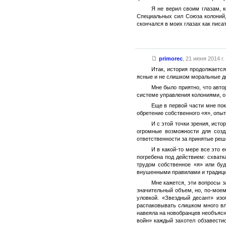
Я не верил своим глазам, 
Специальных сил Союза колоний,
скончался в моих глазах как писа
primorec
,
21 июня 2014 г.
Итак, история продолжаетс
ясные и не слишком моральные дея
Мне было приятно, что авт
системе управления колониями, о
Еще в первой части мне пок
обретение собственного «я», опыт
И с этой точки зрения, исто
огромные возможности для созд
ответственности за принятые реш
И в какой-то мере все это 
погребена под действием: схватк
трудом собственное «я» или бу
внушенными правилами и традиция
Мне кажется, эти вопросы з
значительный объем, но, по-моем
уловкой. «Звездный десант» из
распаковывать слишком много вл
навеяла на новобранцев необъясн
войн» каждый захотел обзавести