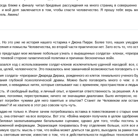
когда ближе к финалу читал бредовые рассуждения на много страниц в совершенно 
 и мой долг заключается в том, чтобы спасти человечество. Я прошу тебя: верь мн
тель. Аминь!
я. Но это уже не история нашего «старика « Джона Пирри. Более того, наших умуд
ния и помыслы Человечества, во второй части практически нет. Зато есть то, что ос
ор предугадал мое желание побольше узнать о выращенных солдатах- клонах, «призр
 теневой стороне галактической политики и причинах бесконечных войн.
азался ход с использованием солдат-клонов исключительно удачной находкой: все, 
а, целей, человечности. Это показалось мне заманчивой возможностью поговорить о ч
рия солдата- «призрака» Джареда Дирака, рожденного из клеток гениального ученого Б
ания глубокой психологической драмы. Можно было поговорить много о чем: о 
ения, о невидимых нитях, которые связывают нас с временем, пространством и людьм
есть. И свободный выбор, и личный опыт, и принятая ответственность за решения. А 
ами, погонями, перестрелками, ничего не значащими диалогами. Было интересно, но 
дет погребен чужими для него памятью и опытом? Станет ли Человеком или остан
ми? И не хватило в этот раз совсем чуть-чуть.
адаю не только я. Иначе зачем потребовалась вставка в повествование о старых кни
у, она отвечает на все вопросы. Вот эта: «Война миров» получила в целом одобрен
обиловал захватывающими батальными сценами, однако для того, чтобы постичь 
оженной информации. Экранизация понравилась 8-му отделению больше, хотя все и 
имую грусть: мысль о том, что война может длиться так долго, выходила за рамки по
сь световым мечом; известие о том, что в действительности подобных технологий н