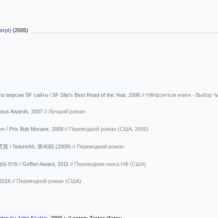
erpt)
(2005)
о версии SF сайта / SF Site's Best Read of the Year, 2006
//
НФ/фэнтези книги - Выбор Ч
heus Awards, 2007
//
Лучший роман
 / Prix Bob Morane, 2008
//
Переводной роман (США, 2006)
雲賞 / Seiunshō, 第40回 (2009)
//
Переводной роман
Премия Геффена / פרס גפן / Geffen Award, 2011
//
Переводная книга НФ (США)
 2016
//
Переводной роман (США)