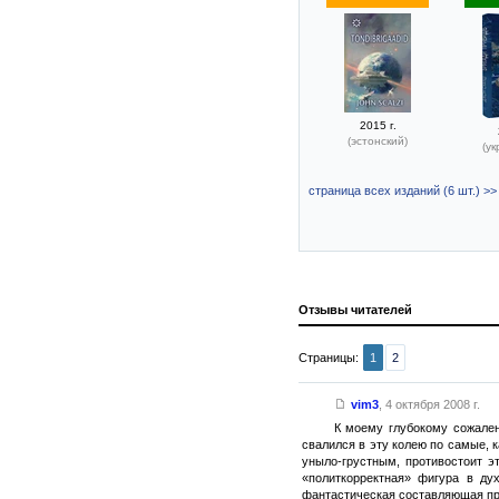
2015 г.
(эстонский)
(ук
страница всех изданий (6 шт.) >>
Отзывы читателей
Страницы:
1
2
vim3
,
4 октября 2008 г.
К моему глубокому сожален
свалился в эту колею по самые, 
уныло-грустным, противостоит э
«политкорректная» фигура в дух
фантастическая составляющая пра