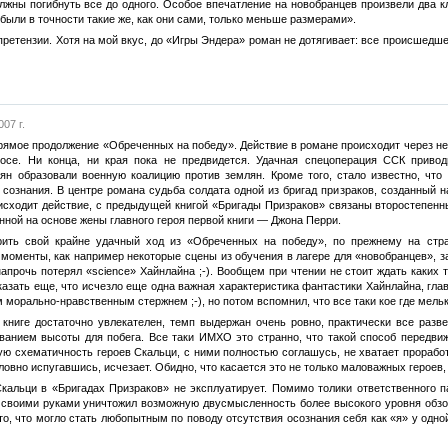
лжны погибнуть все до одного. Особое впечатление на новобранцев произвели два к
были в точности такие же, как они сами, только меньше размерами».
 претензии. Хотя на мой вкус, до «Игры Эндера» роман не дотягивает: все происшедше
07 г.
ямое продолжение «Обреченных на победу». Действие в романе происходит через нек
осе. Ни конца, ни края пока не предвидется. Удачная спецоперация ССК прив
н образовали военную коалицию против землян. Кроме того, стало известно, что
сознания. В центре романа судьба солдата одной из бригад призраков, созданный на
исходит действие, с предыдущей книгой «Бригады Призраков» связаны второстепен
нной на основе жены главного героя первой книги — Джона Перри.
рить свой крайне удачный ход из «Обреченных на победу», по прежнему на стр
 моменты, как например некоторые сцены из обучения в лагере для «новобранцев», з
апрочь потерял «science» Хайнлайна ;-). Вообщем при чтении не стоит ждать каких
казать еще, что исчезло еще одна важная характеристика фантастики Хайнлайна, гла
 морально-нравственным стержнем ;-), но потом вспомнил, что все таки кое где мель
книге достаточно увлекателен, темп выдержан очень ровно, практически все разве
ванием высоты для побега. Все таки ИМХО это странно, что такой способ передви
 схематичность героев Скальци, с ними полностью соглашусь, не хватает проработа
словно испугавшись, исчезает. Обидно, что касается это не только маловажных героев, 
Скальци в «Бригадах Призраков» не эксплуатирует. Помимо толики ответственного 
 своими руками уничтожил возможную двусмысленность более высокого уровня обзор
, что могло стать любопытным по поводу отсутствия осознания себя как «я» у одной 