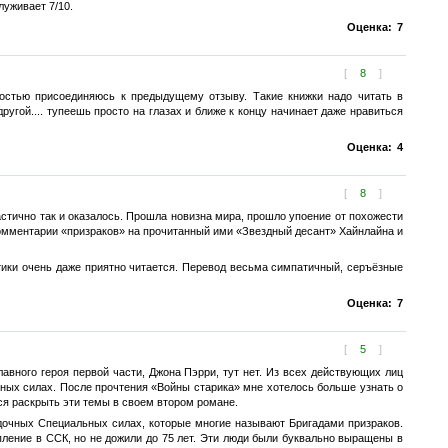
луживает 7/10.
Оценка:
7
[
8
]
ностью присоединяюсь к предыдущему отзыву. Такие книжки надо читать в
угой.... тупеешь просто на глазах и ближе к концу начинает даже нравиться
Оценка:
4
[
8
]
стично так и оказалось. Прошла новизна мира, прошло упоение от похожести
 комментарии «призраков» на прочитанный ими «Звездный десант» Хайнлайна и
тики очень даже приятно читается. Перевод весьма симпатичный, серъёзные
Оценка:
7
[
5
]
вного героя первой части, Джона Пэрри, тут нет. Из всех действующих лиц
ных силах. После прочтения «Войны старика» мне хотелось больше узнать о
ся раскрыть эти темы в своем втором романе.
очных Специальных силах, которые многие называют Бригадами призраков.
пление в ССК, но не дожили до 75 лет. Эти люди были буквально выращены в