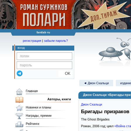
fantlab ru
регистрация
|
забыли пароль?
вход
OK
◄ Джон Скальци
издания
Главная
Джон Скальци «Бригады при
Авторы, книги
Джон Скальци
Новинки и планы
Бригады призраков
Награды, премии
The Ghost Brigades
Рейтинги
Роман,
2006
год; цикл
«Война ст