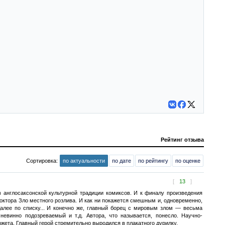
Рейтинг отзыва
Сортировка:
по актуальности
по дате
по рейтингу
по оценке
[
13
]
 англосаксонской культурной традиции комиксов. И к финалу произведения
Доктора Зло местного розлива. И как ни покажется смешным и, одновременно,
алее по списку... И конечно же, главный борец с мировым злом — весьма
невинно подозреваемый и т.д. Автора, что называется, понесло. Научно-
жета. Главный герой стремительно выродился в плакатного дурилку.