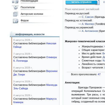
Рекомендации
читать отрывок
с
Посетители
Язык написания: английский
Перевод на русский:
Авторские колонки
—
С. Саксин
(Бригады
Форум
Перевод на эстонский:
—
А. Миллер
(Tondibri
Перевод на украинский:
—
А. Антомонов
(Бриг
информация, новости
9 августа 2026 г.
Жанрово-тематический класс
Составлена библиография
Николая
Жанры/поджанры:
Гейнце
Общие характерис
Место действия:
В
7 августа 2026 г.
Время действия:
Д
Составлена библиография
Оливера
Сюжетные ходы:
К
К. Лэнгмида
Линейность сюжет
Возраст читателя:
6 августа 2026 г.
Составлена библиография
Вероники
Всего проголосовало:
47
Дж. Генри
5 августа 2026 г.
Аннотация:
Составлена библиография
Махмуда
Бригады Призраков —
Эль-Сайеда
операций Колониальных Си
выживание. Три расы, с к
4 августа 2026 г.
который знает военные сек
Составлена библиография
Маркуса
гибрид, созданный на основ
Кливера