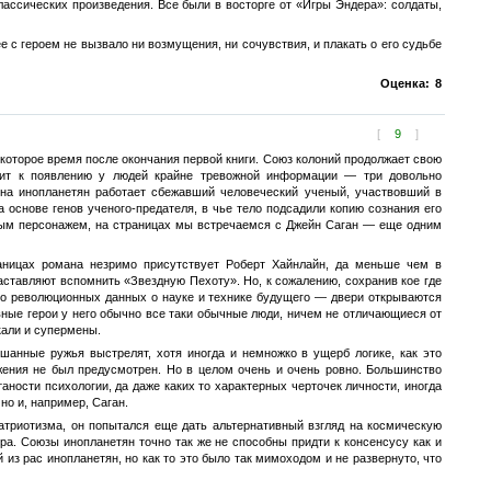
лассических произведения. Все были в восторге от «Игры Эндера»: солдаты,
е с героем не вызвало ни возмущения, ни сочувствия, и плакать о его судьбе
Оценка:
8
[
9
]
оторое время после окончания первой книги. Союз колоний продолжает свою
одит к появлению у людей крайне тревожной информации — три довольно
 на инопланетян работает сбежавший человеческий ученый, участвовший в
 основе генов ученого-предателя, в чье тело подсадили копию сознания его
ным персонажем, на страницах мы встречаемся с Джейн Саган — еще одним
аницах романа незримо присутствует Роберт Хайнлайн, да меньше чем в
аставляют вспомнить «Звездную Пехоту». Но, к сожалению, сохранив кое где
 то революционных данных о науке и технике будущего — двери открываются
вные герои у него обычно все таки обычные люди, ничем не отличающиеся от
кали и супермены.
шанные ружья выстрелят, хотя иногда и немножко в ущерб логике, как это
жения не был предусмотрен. Но в целом очень и очень ровно. Большинство
ности психологии, да даже каких то характерных черточек личности, иногда
но и, например, Саган.
патриотизма, он попытался еще дать альтернативный взгляд на космическую
а. Союзы инопланетян точно так же не способны придти к консенсусу как и
из рас инопланетян, но как то это было так мимоходом и не развернуто, что