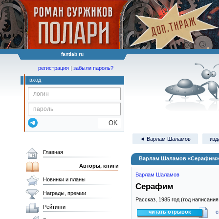
fantlab ru
регистрация
|
забыли пароль?
вход
OK
◄ Варлам Шаламов
изд
Главная
Варлам Шаламов «Серафим»
Авторы, книги
Варлам Шаламов
Новинки и планы
Серафим
Награды, премии
Рассказ,
1985
год (год написания
Рейтинги
читать отрывок
с