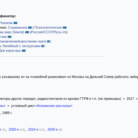
ификатор:
Реализм
тики:
Социальное
|
Психологическое
аш мир (Земля)
(
Россия/СССР/Русь
)
0 век
тановление/взросление героя
а:
Линейный с экскурсами
Для взрослых
к уехавшему из-за «семейной размолвки» из Москвы на Дальний Север работать лабор
Повторы других передач, радиоспектакли из архива ГТРФ и т.п. (не премьеры) > 2017
зы»
> условный цикл
«Колымские рассказы»
»
, 1989 г.
-е
,
2000-е
,
2010-е
,
2020-е
(3)
(14)
(14)
(9)