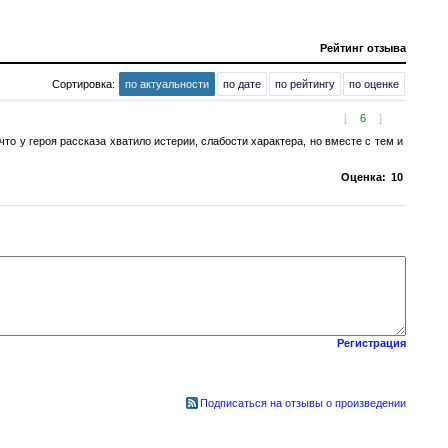
Рейтинг отзыва
Сортировка:
по актуальности
по дате
по рейтингу
по оценке
[
6
]
 что у героя рассказа хватило истерии, слабости характера, но вместе с тем и
Оценка:
10
Регистрация
Подписаться на отзывы о произведении