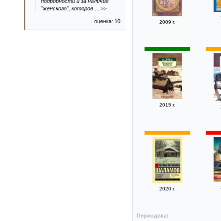
подробности и за наличие
"женского", которое
...
>>
оценка: 10
2009 г.
2015 г.
2020 г.
Периодика: