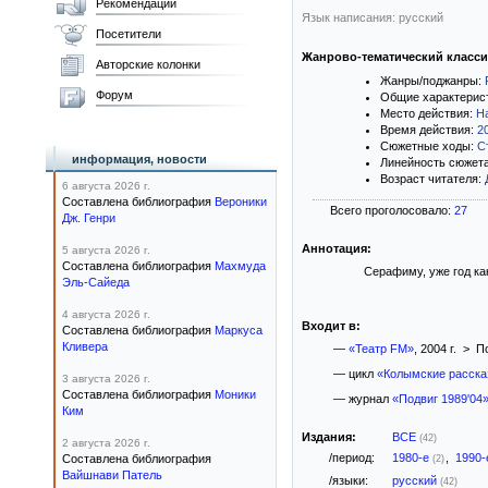
Рекомендации
Язык написания: русский
Посетители
Жанрово-тематический класс
Авторские колонки
Жанры/поджанры:
Форум
Общие характерис
Место действия:
Н
Время действия:
2
Сюжетные ходы:
С
информация, новости
Линейность сюжет
Возраст читателя:
6 августа 2026 г.
Составлена библиография
Вероники
Всего проголосовало:
27
Дж. Генри
Аннотация:
5 августа 2026 г.
Составлена библиография
Махмуда
Серафиму, уже год ка
Эль-Сайеда
4 августа 2026 г.
Входит в:
Составлена библиография
Маркуса
Кливера
—
«Театр FM»
, 2004 г. > 
— цикл
«Колымские расска
3 августа 2026 г.
Составлена библиография
Моники
— журнал
«Подвиг 1989'04
Ким
Издания:
ВСЕ
(42)
2 августа 2026 г.
/период:
1980-е
,
1990
Составлена библиография
(2)
Вайшнави Патель
/языки:
русский
(42)