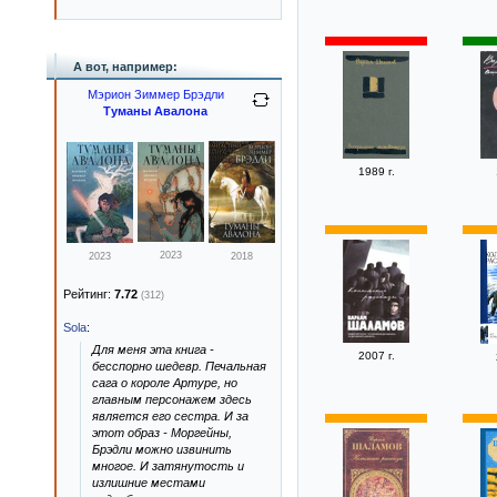
А вот, например:
Мэрион Зиммер Брэдли
Туманы Авалона
1989 г.
2023
2023
2018
Рейтинг:
7.72
(312)
Sola
:
Для меня эта книга -
2007 г.
бесспорно шедевр. Печальная
сага о короле Артуре, но
главным персонажем здесь
является его сестра. И за
этот образ - Моргейны,
Брэдли можно извинить
многое. И затянутость и
излишние местами