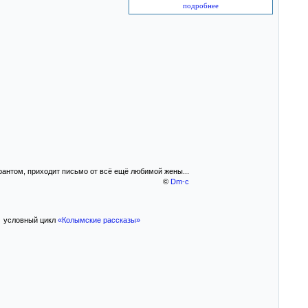
подробнее
антом, приходит письмо от всё ещё любимой жены...
©
Dm-c
 > условный цикл
«Колымские рассказы»