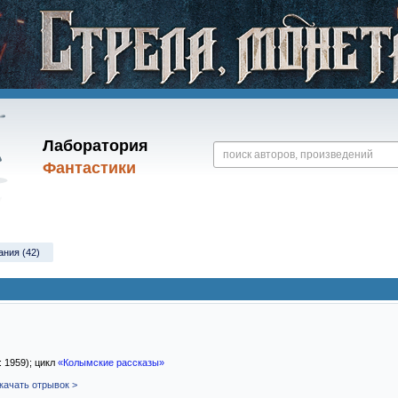
Лаборатория
Фантастики
ания (42)
: 1959); цикл
«Колымские рассказы»
качать отрывок >