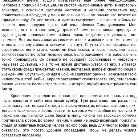
гражданской войны. Трудно представить ещё более неподходящего
человека в подобной ситуации. Не смотря на ироничные нотки в некоторых
эпизодах, в основном рассказы жестокие и желание посмеяться над
происходящим абсурдом у меня не возникало — уж больно это похоже на
горькую правду. От жестокости и чувства омерзения к «законам войны» не
спасает даже вычурно цветастый язык Исаака Эммануиловича. Мне
казалось, что контраст между красивейшими описаниями природы и
чудовищными проявлениями войны лишь подчёркивал дикость того
времени. Вот мы наслаждаемся величием ночи и звёзд и в это же время, в
темноте, по случайности мочимся на труп. С утра Лютов восхищается
стройностью ног и стати, какого ни будь казака, а через несколько часов
вояка безжалостно рубит людское мясо. Было ощущение, что Бабель очень
тонко провоцирует. Он открыто не осуждает сослуживцев и некоторых
называет друзьями, но в то же время дистанцируется от них. Пытается
стать своим среди грубоватых казаков, вести себя, вопреки своей природе и
убеждениям, брутально, но идя в бой, не заряжает оружие. Показывая свою
нелепость в этой бойне, Кирилл заставляет сочувствовать ему, тем самым
лишая читателя беспристрастности, к которой подчёркнуто стремится сам
Автор.
Хронология эпизодов не чёткая, но прослеживается, вызывая под
стать времени и событиям некий сумбур. Центром внимания рассказов,
часто выступает не сам Лютов, а его сослуживцы, их письма, истории о них.
Есть очень сильные эпизоды, есть и те, которые меня вообще не тронули. Я
несколько раз пытался даже бросить книгу, но она как засохшая болячка
притягивала к себе. Во время чтения, у меня не редко возникали приступы
стыда за животные повадки человеческого рода, ведь для многих война, как
оказалось, это просто удобное оправдание, чтобы не делать усилия
оставаться человеком.