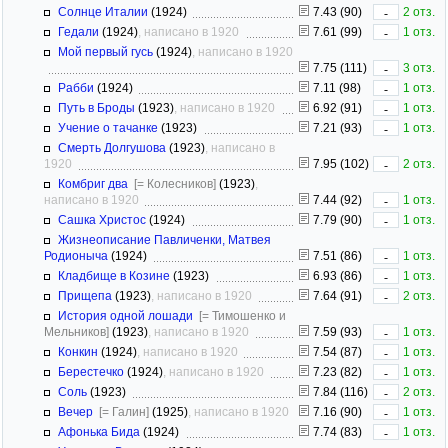
Солнце Италии
(1924)
7.43 (90)
2 отз.
-
Гедали
(1924)
, написано в 1920
7.61 (99)
1 отз.
-
Мой первый гусь
(1924)
, написано в 1920
7.75 (111)
3 отз.
-
Рабби
(1924)
7.11 (98)
1 отз.
-
Путь в Броды
(1923)
, написано в 1920
6.92 (91)
1 отз.
-
Учение о тачанке
(1923)
7.21 (93)
1 отз.
-
Смерть Долгушова
(1923)
, написано в
1920
7.95 (102)
2 отз.
-
Комбриг два
[= Колесников]
(1923)
,
написано в 1920
7.44 (92)
1 отз.
-
Сашка Христос
(1924)
7.79 (90)
1 отз.
-
Жизнеописание Павличенки, Матвея
Родионыча
(1924)
7.51 (86)
1 отз.
-
Кладбище в Козине
(1923)
6.93 (86)
1 отз.
-
Прищепа
(1923)
, написано в 1920
7.64 (91)
2 отз.
-
История одной лошади
[= Тимошенко и
Мельников]
(1923)
, написано в 1920
7.59 (93)
1 отз.
-
Конкин
(1924)
, написано в 1920
7.54 (87)
1 отз.
-
Берестечко
(1924)
, написано в 1920
7.23 (82)
1 отз.
-
Соль
(1923)
7.84 (116)
2 отз.
-
Вечер
[= Галин]
(1925)
, написано в 1920
7.16 (90)
1 отз.
-
Афонька Бида
(1924)
7.74 (83)
1 отз.
-