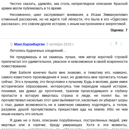
Честно сказать, удивлён, как столь неприглядное описание Красной
армии могли публиковать в то время.
Несомненно, цикл заслуживает внимания, а Исаак Эммануилович
отменный рассказчик, но не ждите той лёгкости, что была в его «Одесских
рассказах», это совсем другие истории, с иным настроением и энергетикой.
Оценка:
7
[
7
]
МаксХаронКаргин
,
5 октября 2016 г.
Летопись будничных злодеяний....
Не придумаешь и не скажешь лучше, чем автор короткой строкой
припечатал это удивительное, ужасное и невозможное в своей искренности
повествование.
Имя Бабеля конечно было мне знакомо, и тематику его, наверно,
самого известного произведения я знал, но довелось мне прочитать только
сейчас. Это к лучшему, это безусловно к лучшему. Будь я моложе, даже имея
историческое образование, интересуясь тем периодом нашей истории,
понимая, как думал до прочтения, трагизм происходившего и глубину
пропасти в которую вверглась страна и люди, не понял бы, не
прочувствовал насколько этот цикл выбивается, насколько он убирает шоры
с глаз, давая возможность не в замочную скважину подглядеть, а телом,
разумом, душой прочувствовать пришествие ада на землю. Ибо не чем
иным назвать это нельзя.
Я даже не о боях, описании порубленных, пострелянных людей, уже
мертвых или в горячке, бреду умирающих. Хотя и эти моменты,