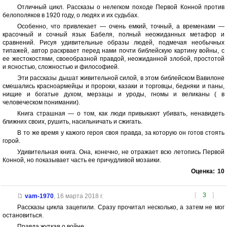
Отличный цикл. Рассказы о нелегком походе Первой Конной против
белополяков в 1920 году, о людях и их судьбах.
Особенно, что привлекает — очень емкий, точный, а временами —
красочный и сочный язык Бабеля, полный неожиданных метафор и
сравнений. Рисуя удивительные образы людей, подмечая необычных
типажей, автор раскрвает перед нами почти библейскую картину войны, с
ее жестокостями, своеобразной правдой, неожиданной злобой, простотой
и ясностью, сложностью и философией.
Эти рассказы дышат живительной силой, в этом библейском Вавилоне
смешались красноармейцы и пророки, казаки и торговцы, бедняки и паны,
нищие и богатые духом, мерзацы и уроды, гномы и великаны ( в
человеческом понимании).
Книга страшная — о том, как люди привыкают убивать, ненавидеть
ближних своих, рушить, насильничать и сжигать.
В то же время у кажого героя своя правда, за которую он готов стоять
горой.
Удивительная книга. Она, конечно, не отражает всю летопись Первой
Конной, но показывает часть ее причудливой мозаики.
Оценка:
10
[
3
]
vam-1970
,
16 марта 2018 г.
Рассказы цикла зацепили. Сразу прочитал несколько, а затем не мог
остановиться.
Правда жуткая о войне.