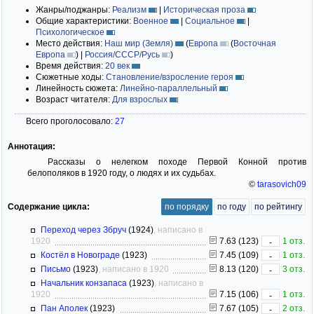
Жанры/поджанры:
Реализм
|
Историческая проза
Общие характеристики:
Военное
|
Социальное
|
Психологическое
Место действия:
Наш мир (Земля)
(
Европа
(
Восточная
Европа
)
|
Россия/СССР/Русь
)
Время действия:
20 век
Сюжетные ходы:
Становление/взросление героя
Линейность сюжета:
Линейно-параллельный
Возраст читателя:
Для взрослых
Всего проголосовало:
27
Аннотация:
Рассказы о нелегком походе Первой Конной против
белополяков в 1920 году, о людях и их судьбах.
©
tarasovich09
Содержание цикла:
по порядку
по году
по рейтингу
Переход через Збруч
(1924)
, написано в
1920
7.63 (123)
1 отз.
-
Костёл в Новограде
(1923)
7.45 (109)
1 отз.
-
Письмо
(1923)
, написано в 1920
8.13 (120)
3 отз.
-
Начальник конзапаса
(1923)
, написано в
1920
7.15 (106)
1 отз.
-
Пан Аполек
(1923)
7.67 (105)
2 отз.
-