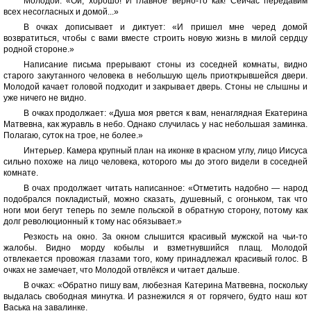
Молодой: «Ой, хорошо! И главное верно-то как! Сейчас передавим
всех несогласных и домой...»
В очках дописывает и диктует: «И пришел мне черед домой
возвратиться, чтобы с вами вместе строить новую жизнь в милой сердцу
родной стороне.»
Написание письма прерывают стоны из соседней комнаты, видно
старого закутанного человека в небольшую щель приоткрывшейся двери.
Молодой качает головой подходит и закрывает дверь. Стоны не слышны и
уже ничего не видно.
В очках продолжает: «Душа моя рвется к вам, ненаглядная Екатерина
Матвевна, как журавль в небо. Однако случилась у нас небольшая заминка.
Полагаю, суток на трое, не более.»
Интерьер. Камера крупный план на иконке в красном углу, лицо Иисуса
сильно похоже на лицо человека, которого мы до этого видели в соседней
комнате.
В очах продолжает читать написанное: «Отметить надобно — народ
подобрался покладистый, можно сказать, душевный, с огоньком, так что
ноги мои бегут теперь по земле польской в обратную сторону, потому как
долг революционный к тому нас обязывает.»
Резкость на окно. За окном слышится красивый мужской на чьи-то
жалобы. Видно морду кобылы и взметнувшийся плащ. Молодой
отвлекается провожая глазами того, кому принадлежал красивый голос. В
очках не замечает, что Молодой отвлёкся и читает дальше.
В очках: «Обратно пишу вам, любезная Катерина Матвевна, поскольку
выдалась свободная минутка. И разнежился я от горячего, будто наш кот
Васька на завалинке.