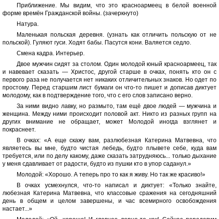
Приближение. Мы видим, что это красноармеец в белой военной
форме времён Гражданской войны. (зачеркнуто)
Натура.
Маленькая польская деревня. (узнать как отличить польскую от не
польской). Гуляют гуси. Ходят бабы. Пасутся кони. Валяется седло.
Смена кадра. Интерьер.
Двое мужчин сидят за столом. Один молодой юный красноармеец, так
и навевает сказать — Христос, другой старше в очках, понять кто он с
первого раза не получается нет никаких отличительных знаков. Но одет по
простому. Перед старшим лист бумаги он что-то пишет и дописав диктует
молодому, как в подтверждение того, что с его слов записано верно.
За ними видно лавку, но размыто, там ещё двое людей — мужчина и
женщина. Между ними происходит половой акт. Никто из разных групп на
других внимание не обращает, может Молодой иногда взглянет и
покраснеет.
В очках: «А еще скажу вам, разлюбезная Катерина Матвевна, что
являетесь вы мне, будто чистая лебедь, будто плывете себе, куда вам
требуется, или по делу какому, даже сказать затрудняюсь... только дыхание
у меня сдавливает от радости, будто из пушки кто в упор саданул.»
Молодой: «Хорошо. А теперь про то как я живу. Но так же красиво!»
В очках усмехнулся, что-то написал и диктует: «Только знайте,
любезная Катерина Матвевна, что классовые сражения на сегодняшний
день в общем и целом завершены, и час всемирного освобождения
настает...»