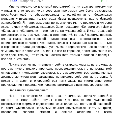
[
9
]
O.K.
,
8 апреля 2026 г.
Мне не повезло со школьной программой по литературе, потому что
училась я в то время, когда советская программа уже была разрушена,
российская ещё не сформировалась, а озлобленная от безденежья
молодая учительница только рада была познакомить нас с бывшей
запрещёнкой. Я, например, отлично помню, что мы не проходили «А зори
здесь тихие» и «Молодую гвардию». Зато проходили «Конармию», «Мы» и
«Котлован». «Конармия» — это про то, как ужасна война. И уже тогда, ещё
подростком, я нутром чувствовала этот перегиб, который сформулировать
смогла только став взрослой: нельзя вколачивать в школьников только
отрицательные примеры, без положительных. Нельзя рассказывать только
о страшных страницах истории, умалчивая о героических. Всё то плохое, о
чём написано в Конармии – было. Но всё то хорошее, о чём написано в «А
зори здесь тихие», – тоже было. Рассказывать только о половине правды –
всё равно, что лгать.
Признаться честно, чтением я себя в старших классах не утруждала,
поэтому ничего плохого про само произведения сказать не могла, моё
отношение к «Конармии» сводилось к этому детскому воспоминанию: как
девяностые учили меня-школьницу ненавидеть собственную историю. А
недавно я вдруг в очередной раз наткнулась на упоминание этого
произведения и решила, что пора познакомиться с ним непосредственно.
Это записки сумасшедшего.
Нет, я не хочу оскорбить ни автора, ни симпатии других читателей, я
просто не могу найти других слов для объяснения чудовищной
несостыковки формы и содержания. Язык образный, поэтичный, изящный.
И этим удивительно красивым языком описываются картины грязи,
разорения, зверств, смерти и общего отупения от всего