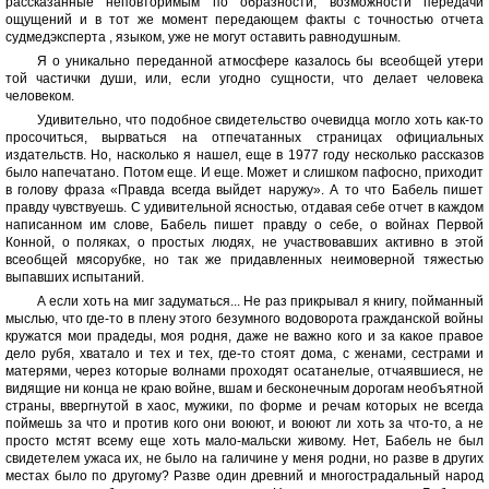
рассказанные неповторимым по образности, возможности передачи
ощущений и в тот же момент передающем факты с точностью отчета
судмедэксперта , языком, уже не могут оставить равнодушным.
Я о уникально переданной атмосфере казалось бы всеобщей утери
той частички души, или, если угодно сущности, что делает человека
человеком.
Удивительно, что подобное свидетельство очевидца могло хоть как-то
просочиться, вырваться на отпечатанных страницах официальных
издательств. Но, насколько я нашел, еще в 1977 году несколько рассказов
было напечатано. Потом еще. И еще. Может и слишком пафосно, приходит
в голову фраза «Правда всегда выйдет наружу». А то что Бабель пишет
правду чувствуешь. С удивительной ясностью, отдавая себе отчет в каждом
написанном им слове, Бабель пишет правду о себе, о войнах Первой
Конной, о поляках, о простых людях, не участвовавших активно в этой
всеобщей мясорубке, но так же придавленных неимоверной тяжестью
выпавших испытаний.
А если хоть на миг задуматься... Не раз прикрывал я книгу, пойманный
мыслью, что где-то в плену этого безумного водоворота гражданской войны
кружатся мои прадеды, моя родня, даже не важно кого и за какое правое
дело рубя, хватало и тех и тех, где-то стоят дома, с женами, сестрами и
матерями, через которые волнами проходят осатанелые, отчаявшиеся, не
видящие ни конца не краю войне, вшам и бесконечным дорогам необъятной
страны, ввергнутой в хаос, мужики, по форме и речам которых не всегда
поймешь за что и против кого они воюют, и воюют ли хоть за что-то, а не
просто мстят всему еще хоть мало-мальски живому. Нет, Бабель не был
свидетелем ужаса их, не было на галичине у меня родни, но разве в других
местах было по другому? Разве один древний и многострадальный народ