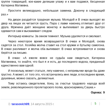
группе товарищей, кое-какие делишки улажу и к вам подамся, бесценная
Катерина Матвевна.
Простите великодушно, небольшая заминка. Докончу в следующий
раз.»
На дворе раздаётся траурная музыка. Молодой и В очках выходят во
двор на лицах их читается грусть. Пара с лавки наконец отлипает друг от
друга. Мужчина даёт женщине монетку и выпихивает за дверь быстро
одевается сам и выскакивает следом.
Интерьер комнаты. За окном темнеет. Музыка удаляется и смолкает.
Через некоторое время возвращаются В очках и Молодой, снова
садятся за стол. Хозяйка молча ставит на стол кружки и бутылку самогона.
В очках разливает и молча оба выпивают. В очках встряхивается и снова
берётся за письмо.
В очках: «А ежели вовсе не судьба нам свидеться, Катерина
Матвеевна, то знайте, что был я и есть, до последнего вздоха, преданный
единственно вам одной.
И поскольку, может статься, лягу навечно, с непривычки вроде бы даже
грустно. А может, от того это, что встречались мне люди, в последнее время,
душевные, можно сказать, деликатные.
Тому остаюсь свидетелем, боец за счастье трудового народа всей
земли, революционного пролетарского полка, красноармеец Сашка.»
Оценка:
9
[
5
]
tarasovich09
,
14 августа 2015 г.