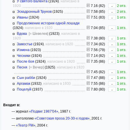
У святого Валента
(1924)
, написано в
1920
7.16 (82)
2 отз.
-
Эскадронный Трунов
(1925)
7.58 (85)
2 отз.
-
Иваны
(1924)
7.51 (83)
1 отз.
-
Продолжение истории одной лошади
(1924)
, написано в 1920
7.04 (85)
1 отз.
-
Вдова
[= Шевелев]
(1923)
, написано в
1920
7.38 (80)
1 отз.
-
Замостье
(1924)
, написано в 1920
7.34 (82)
1 отз.
-
Измена
(1923)
7.56 (79)
1 отз.
-
Чесники
(1924)
7.14 (82)
1 отз.
-
После боя
(1924)
, написано в 1920
7.35 (86)
1 отз.
-
Песня
[= Вечер]
(1925)
, написано в 1920
7.45 (82)
1 отз.
-
Сын рабби
(1924)
7.47 (88)
1 отз.
-
Аргамак
(1932)
, написано в 1930
7.55 (86)
1 отз.
-
Поцелуй
(1937)
7.80 (80)
1 отз.
-
Входит в:
— журнал
«Подвиг 1987'04»
, 1987 г.
— антологию
«Советская проза 20-30-х годов»
, 2001 г.
—
«Театр FM»
, 2004 г.