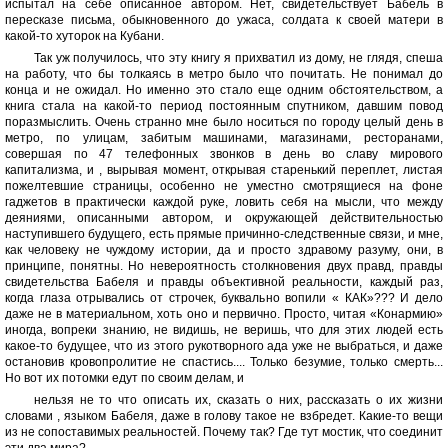
испытал на себе описанное автором. Нет, свидетельствует Бабель в
пересказе письма, обыкновенного до ужаса, солдата к своей матери в
какой-то хуторок на Кубани.
Так уж получилось, что эту книгу я прихватил из дому, не глядя, спеша
на работу, что бы толкаясь в метро было что почитать. Не понимал до
конца и не ожидал. Но именно это стало еще одним обстоятельством, а
книга стала на какой-то период постоянным спутником, давшим повод
поразмыслить. Очень странно мне было носиться по городу целый день в
метро, по улицам, забитым машинами, магазинами, ресторанами,
совершая по 47 телефонных звонков в день во славу мирового
капитализма, и , вырывая момент, открывая старенький переплет, листая
пожелтевшие страницы, особенно не уместно смотрящиеся на фоне
гаджетов в практически каждой руке, ловить себя на мысли, что между
деяниями, описанными автором, и окружающей действительностью
наступившего будущего, есть прямые причинно-следственные связи, и мне,
как человеку не чуждому истории, да и просто здравому разуму, они, в
принципе, понятны. Но невероятность столкновения двух правд, правды
свидетельства Бабеля и правды объективной реальности, каждый раз,
когда глаза отрывались от строчек, буквально вопили « КАК»??? И дело
даже не в материальном, хоть оно и первично. Просто, читая «Конармию»
иногда, вопреки знанию, не видишь, не веришь, что для этих людей есть
какое-то будущее, что из этого рукотворного ада уже не выбраться, и даже
остановив кровопролитие не спастись.... Только безумие, только смерть...
Но вот их потомки едут по своим делам, и
нельзя не то что описать их, сказать о них, рассказать о их жизни
словами , языком Бабеля, даже в голову такое не взбредет. Какие-то вещи
из не сопоставимых реальностей. Почему так? Где тут мостик, что соединит