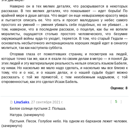
эти два мира?
Наверно он в тех мелких деталях, что раскрываются в некоторых
рассказах. В тех мелких деталях, что показывают — идет борьба! По
крайней мере в душе автора. Что видит он еще невыразимую красоту мира
и пытается описать ее. Что хоть и просит малодушно у небес самого
простого из умений — умения убивать себе подобных, но не убивает.... в
том, наверное, что в последнем рассказе, о поцелуе, как бы не вопили
моралисты, ощущается столько простого человеческого, что безумие
окружающей войны куда-то уходит, теряется. В том, что старый Гедали —
основатель несбыточного интернационала хороших людей идет в синагогу
молиться, так как наступила суббота.
Оторвав глаза от пожелтевших страниц и посмотрев на людей,
которые точно так же, как и я ехали по своим делам в метро — я понял! Да
этих людей и эту материальную реальность нельзя описать языком Бабеля,
ну никак. Но насколько же мало надо сделать, и насколько мы все близко к
тому, что и о нас, и о наших делах, и о нашей судьбе будет можно
рассказать с той же прямотой, с тем неизбежным надрывом, с той
откровенностью, как это сделал Исаак Бабель.
Оценка:
8
[
5
]
LinaSaks
,
27 сентября 2021 г.
Белое солнце пустыни 2. Польша.
Натура. (зачеркнуто)
Пустыня. Песок. Голубое небо. На одном из барханов лежит человек.
(зачеркнуто)