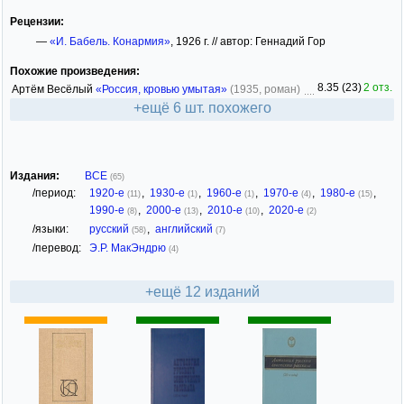
Рецензии:
—
«И. Бабель. Конармия»
, 1926 г. // автор: Геннадий Гор
Похожие произведения:
8.35 (23)
2 отз.
Артём Весёлый
«Россия, кровью умытая»
(1935, роман)
+ещё 6 шт. похожего
Издания:
ВСЕ
(65)
/период:
1920-е
,
1930-е
,
1960-е
,
1970-е
,
1980-е
,
(11)
(1)
(1)
(4)
(15)
1990-е
,
2000-е
,
2010-е
,
2020-е
(8)
(13)
(10)
(2)
/языки:
русский
,
английский
(58)
(7)
/перевод:
Э.Р. МакЭндрю
(4)
+ещё 12 изданий