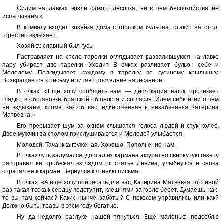
Сидим на лавках возле самого лесочка, ни в чем беспокойства не
испытываем.»
В комнату входит хозяйка дома с горшком бульона, ставит на стол,
горестно вздыхает.
Хозяйка: славный был гусь.
Растравляет на столе тарелки оглядывает развалившуюся на лавке
пару убирает две тарелки. Уходит. В очках разливает бульон себе и
Молодому. Подкидывает каждому в тарелку по гусиному крылышку.
Возвращается к письму и читает последнее написанное.
В очках: «Еще хочу сообщить вам — дислокация наша протекает
гладко, в обстановке братской общности и согласия. Идем себе и ни о чем
не вздыхаем, кроме, как об вас, единственная и незабвенная Катерина
Матвевна.»
Его прерывает шум за окном слышатся голоса людей и стук колёс.
Двое мужчин за столом прислушиваются и Молодой улыбается.
Молодой: Тачанкка груженая. Хорошо. Пополнение нам.
В очках чуть задумался, достал из кармана аккуратно свернутую газету
расправил ее пробежал взглядом по статье Ленина, улыбнулся и снова
спрятал ее в карман. Вернулся к чтению письма.
В очках: «А еще хочу приписать для вас, Катерина Матвевна, что иной
раз такая тоска к сердцу подступит, клешнями за горло берет. Думаешь, как-
то вы там сейчас? Какие нынче заботы? С покосом управились или как?
Должно быть, травы в этом году богатые.
Ну да недолго разлуке нашей тянуться. Еще маленько подсоблю