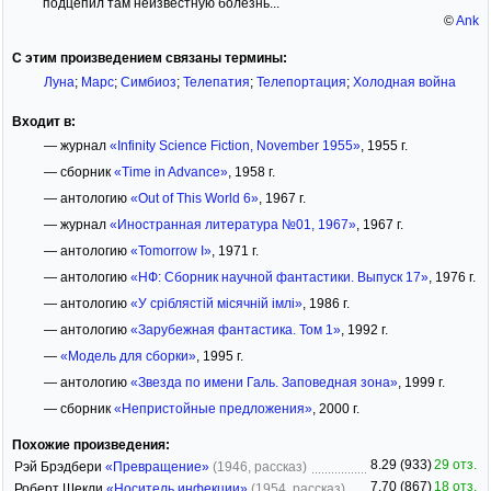
подцепил там неизвестную болезнь...
©
Ank
С этим произведением связаны термины:
Луна
;
Марс
;
Симбиоз
;
Телепатия
;
Телепортация
;
Холодная война
Входит в:
— журнал
«Infinity Science Fiction, November 1955»
, 1955 г.
— сборник
«Time in Advance»
, 1958 г.
— антологию
«Out of This World 6»
, 1967 г.
— журнал
«Иностранная литература №01, 1967»
, 1967 г.
— антологию
«Tomorrow I»
, 1971 г.
— антологию
«НФ: Сборник научной фантастики. Выпуск 17»
, 1976 г.
— антологию
«У сріблястій місячній імлі»
, 1986 г.
— антологию
«Зарубежная фантастика. Том 1»
, 1992 г.
—
«Модель для сборки»
, 1995 г.
— антологию
«Звезда по имени Галь. Заповедная зона»
, 1999 г.
— сборник
«Непристойные предложения»
, 2000 г.
Похожие произведения:
8.29 (933)
29 отз.
Рэй Брэдбери
«Превращение»
(1946, рассказ)
7.70 (867)
18 отз.
Роберт Шекли
«Носитель инфекции»
(1954, рассказ)