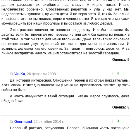
необычайно развитые инопланетяне. И они или их технологии или как в
данном рассказе их симбиоты нас спасут. А иначе никак. Иначе
человечество обречено. Собственных рецептов и ума у нас нет. Мы
недоразвиты и туповаты, ну чисто дети. Я не верю в это. Я, как бы банально
и пафосно это не выглядело, верю в человечество. Я считаю что мы сами
можем решить все наши проблемы и выбраться из любого дерьма.
Этот рассказ конечно же написан на десятку. И я бы поставил бы
десятку если бы прочитал его первым, ну или хотя бы одним из первых в
этой теме. А так он стал для меня вторичным. Даже талантливо описаное
противостояние двух идеологий не стало для меня оригинальным. И
возникла делемма как его оценить. За талант , повторюсь, десятка. А за
личное восприятие ничего. Решил остановиться на золотой середине.
Оценка:
5
[
4
]
VaLKa
,
26 февраля 2008 г.
Да, история интересная. Отношения героев и их стран показательны.
Хотя любви к звездно-полосатым у меня не прибавилось.:shuffle: Ну хоть
войны не было.
А иметь иммунитет в такой ситуации , как на Марсе случилось, даже
обидно:frown:
Оценка:
8
[
3
]
Gourmand
,
22 октября 2014 г.
Неровный рассказ, безусловно. Первая, бОльшая часть посвящена