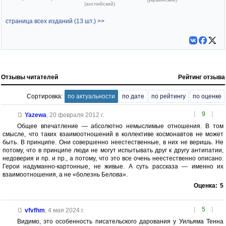
(английский)
страница всех изданий (13 шт.) >>
Отзывы читателей
Рейтинг отзыва
Сортировка:
по актуальности
по дате
по рейтингу
по оценке
[
9
]
Yazewa
,
20 февраля 2012 г.
Общее впечатление — абсолютно немыслимые отношения. В том
смысле, что таких взаимоотношений в коллективе космонавтов не может
быть. В принципе. Они совершенно неестественные, в них не веришь. Не
потому, что в принципе люди не могут испытывать друг к другу антипатии,
недоверия и пр. и пр., а потому, что это все очень неестественно описано.
Герои надуманно-картонные, не живые. А суть рассказа — именно их
взаимоотношения, а не «болезнь Белова».
Оценка:
5
[
5
]
vfvfhm
,
4 мая 2024 г.
Видимо, это особенность писательского дарования у Уильяма Тенна