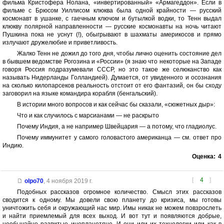
фильма Кристофера Нолана, «инвертированный» «Армагеддон». Если в
фильме с Брюсом Уиллисом клюква была одной крайности — русский
космонавт в ушанке, с гаечным ключом и бутылкой водки, то Тенн выдал
клюкву полярной направленности — русские космонавты на ночь читают
Пушкина пока не уснут (!), обыгрывают в шахматы америкосов и прямо
излучают дружелюбие и приветливость.
Жалко Тенн не дожил до того дня, чтобы лично оценить состояние дел
в бывшем ведомстве Рогозина и «России» (я знаю что некоторые на Западе
говоря Россия подразумевали СССР, но это такое же селюканство как
называть Нидерланды Голландией). Думается, от увиденного и осознания
на сколько килопарсеков реальность отстоит от его фантазий, он бы сходу
заговорил на языке командира корабля (бенгальский).
В истории много вопросов и как сейчас бы сказали, «сюжетных дыр»:
Что и как случилось с марсианами — не раскрыто
Почему Индия, а не например Швейцария — а потому, что гладиолус.
Почему иммунитет у самого головастого американца — см. ответ про
Индию.
Оценка:
4
[
4
]
olpo70
,
4 ноября 2019 г.
Подобных рассказов огромное количество. Смысл этих рассказов
сводится к одному. Мы довели свою планету до кризиса, мы готовы
уничтожить себя и окружающий нас мир. Имы никак не можем повзрослеть
и найти приемлемый для всех выход. И вот тут и появляются добрые,