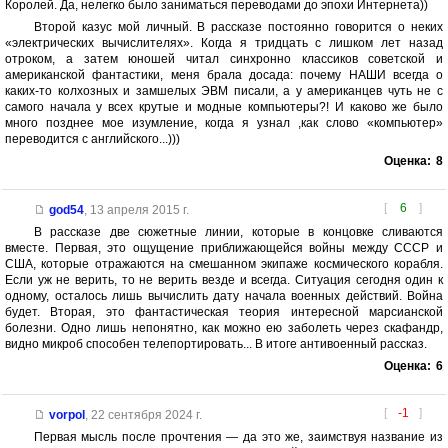
Королей. Да, нелегко было заниматься переводами до эпохи Интернета))
Второй казус мой личный. В рассказе постоянно говорится о неких
«электрических вычислителях». Когда я тридцать с лишком лет назад
отроком, а затем юношей читал синхронно классиков советской и
американской фантастики, меня брала досада: почему НАШИ всегда о
каких-то колхозных и замшелых ЭВМ писали, а у американцев чуть не с
самого начала у всех крутые и модные компьютеры?! И каково же было
много позднее мое изумление, когда я узнал ,как слово «компьютер»
переводится с английского...)))
Оценка:
8
[
6
]
god54
,
13 апреля 2015 г.
В рассказе две сюжетные линии, которые в концовке сливаются
вместе. Первая, это ощущение приближающейся войны между СССР и
США, которые отражаются на смешанном экипаже космического корабля.
Если уж не верить, то не верить везде и всегда. Ситуация сегодня один к
одному, осталось лишь вычислить дату начала военных действий. Война
будет. Вторая, это фантастическая теория интересной марсианской
болезни. Одно лишь непонятно, как можно ею заболеть через скафандр,
видно микроб способен телепортировать... В итоге антивоенный рассказ.
Оценка:
6
[
-1
]
vorpol
,
22 сентября 2024 г.
Первая мысль после прочтения — да это же, заимствуя название из