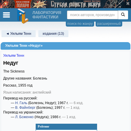
ЛАБОРАТОРИЯ
ФАНТАСТИКИ
поиск по жанру
расширенный
◄ Уильям Тенн
издания (13)
Уильям Тенн «Недуг»
Уильям Тенн
Недуг
The Sickness
Другие названия: Болезнь
Рассказ,
1955
год
Язык написания: английский
Перевод на русский:
—
Н. Галь
(Болезнь; Недуг)
; 1967 г.
— 6 изд.
—
В. Файнберг
(Болезнь)
; 1997 г.
— 1 изд.
Перевод на украинский:
—
Л. Боженко
(Недуга)
; 1986 г.
— 1 изд.
Рейтинг