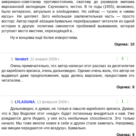
американо-советскому противостоянию, сжатому до размеров экипажа
марсианской экспедиции. Скучновато, честно. В те годы (1955), возможно,
было интересно, актуально и злободневно. Но сейчас — тускло и «мимо
кассы». Не цепляет. Зато небольшая заключительная часть — просто
восторг. Автор парой абзацев буквально перебрасывает читателя из одной
истории в другую: политика сменяется проблемой выживания, которая
уступает место мистике, переходящей в...
Ну и концовка ещё более изворотлива.
Оценка:
10
[
3
]
Vendorf
,
22 января 2009 г.
Очень примечательно, что автор написал этот рассказ за десятилетие
до карибского кризиса, очень дальновидно. Однако очень жаль, что автор не
выдвинул даже предположения, куда делись марсиане, предоставив это
читателям...
Оценка:
8
[
1
]
LYLAGUNA
,
13 февраля 2009 г.
Дальновидно, я думаю, не только в смысле карибского кризиса. Думаю,
что в Эру Водолея этот «недуг» будет потихоньку внедряться к нам. Уже
рождаются дети Индиго, у них есть необычные способности. Это только
начало. Мы тоже многое новое в себе и других стали замечать. Например,
как эмоции передаются «по воздуху», буквально.
Оценка:
9