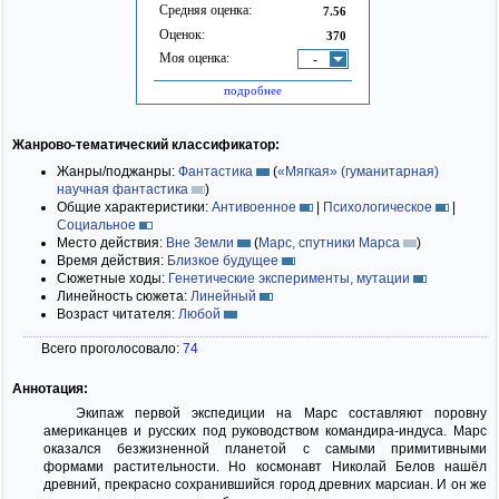
Средняя оценка:
7.56
Оценок:
370
Моя оценка:
-
подробнее
Жанрово-тематический классификатор:
Жанры/поджанры:
Фантастика
(
«Мягкая» (гуманитарная)
научная фантастика
)
Общие характеристики:
Антивоенное
|
Психологическое
|
Социальное
Место действия:
Вне Земли
(
Марс, спутники Марса
)
Время действия:
Близкое будущее
Сюжетные ходы:
Генетические эксперименты, мутации
Линейность сюжета:
Линейный
Возраст читателя:
Любой
Всего проголосовало:
74
Аннотация:
Экипаж первой экспедиции на Марс составляют поровну
американцев и русских под руководством командира-индуса. Марс
оказался безжизненной планетой с самыми примитивными
формами растительности. Но космонавт Николай Белов нашёл
древний, прекрасно сохранившийся город древних марсиан. И он же