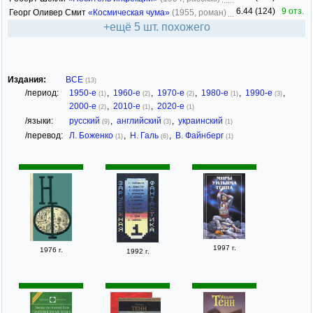
6.44 (124)
9 отз.
Георг Оливер Смит
«Космическая чума»
(1955, роман)
+ещё 5 шт. похожего
Издания:
ВСЕ
(13)
/период:
1950-е
,
1960-е
,
1970-е
,
1980-е
,
1990-е
,
(1)
(2)
(2)
(1)
(3)
2000-е
,
2010-е
,
2020-е
(2)
(1)
(1)
/языки:
русский
,
английский
,
украинский
(9)
(3)
(1)
/перевод:
Л. Боженко
,
Н. Галь
,
В. Файнберг
(1)
(6)
(1)
1997 г.
1976 г.
1992 г.