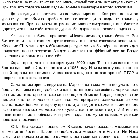
была такая. За какой текст ни возьмись, каждый так и пышет актуальностью.
При том, что тогда же были изданы тонны макулатуры чистого эскапизма.
Да ,ситуация в рассказе явно смоделирована. Как раз на личном
уровне у нас обычно проблем не возникает ,и отнюдь не только у
космонавтов. При все моем патриотизме, многие американцы мне ближе и
дороже, чем наши собственные дураки, бездарности и прочие неадекваты.
У янки есть любимая присказка: «Ничего личного, только бизнес». Вот
бизнес-то и стал камнем преткновения в нашем извечном конфликте.
Желание США завладеть бОльшими ресурсами, чтобы обрести власть для
получения новых ресурсов. А идеология этот так, фИговый листок. Вроде
нынешних «правил и ценностей».
Характерно, что в постскриптуме 2000 года Тенн признается, что
боится ядерной войны так же, как и в 1955 году. И вины за эту опасность со
своей страны не снимает. И как оказалось, это не застарелый ПТСР, а
пророчество ,к сожалению.
Сама же история с вирусом на Марсе заставила меня подумать не о
боге-из-машины в лице добрых инопланетян ,коих так любит американская
фантастика и которых я тоже сильно недолюбливаю. Сердце ёкнуло в том
смысле ,что если человечество все же прекратит заниматься своими
тараканьими бегами в сторону пропасти, а выйдет в космос и займется его
освоением ,сколько же «жестоких чудес» нас там может ждать! И многие
наши нынешние проблемы и впрямь тогда покажутся потомкам детским
лепетом в песочнице.
ЮПД. Два казуса с переводом. В самом начале рассказа упоминается
знаменитая Долина Царей, погребальный мемориал в Египте. Ни Нора
Галь, ни ее редактор этого не выкупили оставили как в оригинале — долина