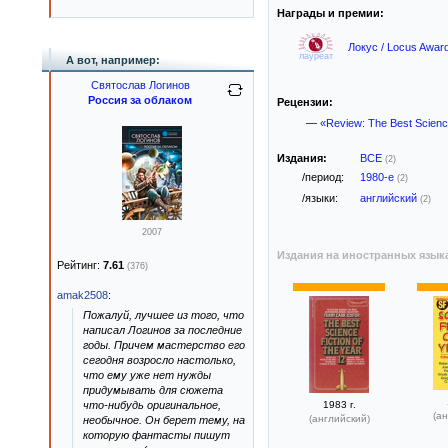
Награды и премии:
Локус / Locus Awar
лауреат
А вот, например:
Святослав Логинов
Россия за облаком
Рецензии:
—
«Review: The Best Science
Издания:
ВСЕ
(2)
/период:
1980-е
(2)
/языки:
английский
(2)
2007
Издания на иностранных язык
Рейтинг:
7.61
(376)
amak2508
:
Пожалуй, лучшее из того, что
написал Логинов за последние
годы. Причем мастерство его
сегодня возросло настолько,
что ему уже нет нужды
придумывать для сюжета
что-нибудь оригинальное,
1983 г.
(ан
(английский)
необычное. Он берет тему, на
которую фантасты пишут