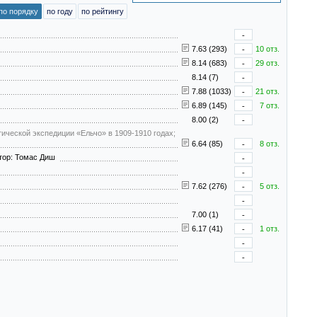
по порядку
по году
по рейтингу
-
7.63 (293)
-
10 отз.
8.14 (683)
-
29 отз.
8.14 (7)
-
7.88 (1033)
-
21 отз.
6.89 (145)
-
7 отз.
8.00 (2)
-
арктической экспедиции «Ельчо» в 1909-1910 годах;
6.64 (85)
-
8 отз.
тор: Томас Диш
-
-
7.62 (276)
-
5 отз.
-
7.00 (1)
-
6.17 (41)
-
1 отз.
-
-