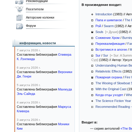
Рекомендации
В произведение входит:
Посетители
Introduction
(1983)
//
Авт
Авторские колонки
Папа и шимпанзе
/
The 
Форум
Рой
/
Swarm
(1982)
//
Ав
Souls
[= Души]
(1982)
//
Сожжение Хром
/
Burni
информация, новости
Переквалификация
/
Far
Встретимся в апогее
/
M
7 августа 2026 г.
Составлена библиография
Оливера
Sur
/
Sur
[= Sur: A Summ
К. Лэнгмида
Сур]
(1982)
//
Автор: Урсул
Understanding Human Be
6 августа 2026 г.
Relativistic Effects
(1982
Составлена библиография
Вероники
Дж. Генри
Пожарная охрана
/
Fire
The Wooing of Slowboat 
5 августа 2026 г.
With the Original Cast
(19
Составлена библиография
Махмуда
Эль-Сайеда
Когда отцы уходят
/
Whe
The Science Fiction Year
4 августа 2026 г.
Составлена библиография
Маркуса
Recommended Reading -
Кливера
3 августа 2026 г.
Входит в:
Составлена библиография
Моники
Ким
— серию антологий
«The Be