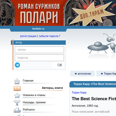
fantlab ru
регистрация
|
забыли пароль?
вход
OK
◄ антологии
◄ Терри Ка
Главная
Терри Карр «The Best Science F
Авторы, книги
Терри Карр
Новинки и планы
The Best Science Fict
Награды, премии
Антология,
1983
год
Рейтинги
Язык написания: английский