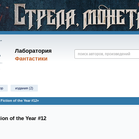
Лаборатория
Фантастики
рр
издания (2)
iction of the Year #12»
ion of the Year #12