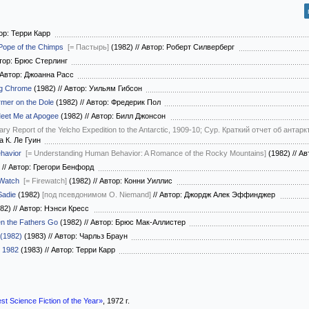
ор: Терри Карр
Pope of the Chimps
[= Пастырь]
(1982)
//
Автор: Роберт Силверберг
тор: Брюс Стерлинг
Автор: Джоанна Расс
ng Chrome
(1982)
//
Автор: Уильям Гибсон
mer on the Dole
(1982)
//
Автор: Фредерик Пол
eet Me at Apogee
(1982)
//
Автор: Билл Джонсон
ary Report of the Yelcho Expedition to the Antarctic, 1909-10; Сур. Краткий отчет об ант
а К. Ле Гуин
havior
[= Understanding Human Behavior: A Romance of the Rocky Mountains]
(1982)
//
Ав
)
//
Автор: Грегори Бенфорд
 Watch
[= Firewatch]
(1982)
//
Автор: Конни Уиллис
Sadie
(1982)
[под псевдонимом O. Niemand]
//
Автор: Джордж Алек Эффинджер
82)
//
Автор: Нэнси Кресс
n the Fathers Go
(1982)
//
Автор: Брюс Мак-Аллистер
 (1982)
(1983)
//
Автор: Чарльз Браун
 1982
(1983)
//
Автор: Терри Карр
st Science Fiction of the Year»
, 1972 г.