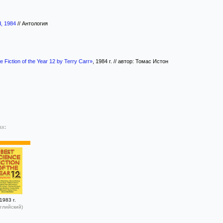
d, 1984
//
Антология
 Fiction of the Year 12 by Terry Carr»
, 1984 г. // автор: Томас Истон
ах:
1983 г.
глийский)