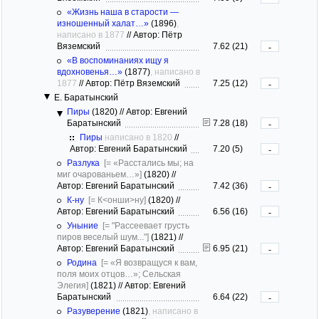
«Жизнь наша в старости —
изношенный халат…»
(1896)
,
написано в 1877
//
Автор: Пётр
Вяземский
7.62 (21)
-
«В воспоминаниях ищу я
вдохновенья…»
(1877)
, написано в
1877
//
Автор: Пётр Вяземский
7.25 (12)
-
Е. Баратынский
Пиры
(1820)
//
Автор: Евгений
Баратынский
7.28 (18)
-
Пиры
написано в 1820
//
Автор: Евгений Баратынский
7.20 (5)
-
Разлука
[= «Расстались мы; на
миг очарованьем…»]
(1820)
//
Автор: Евгений Баратынский
7.42 (36)
-
К-ну
[= К<онши>ну]
(1820)
//
Автор: Евгений Баратынский
6.56 (16)
-
Уныние
[= "Рассеевает грусть
пиров веселый шум..."]
(1821)
//
Автор: Евгений Баратынский
6.95 (21)
-
Родина
[= «Я возвращуся к вам,
поля моих отцов…»; Сельская
Элегия]
(1821)
//
Автор: Евгений
Баратынский
6.64 (22)
-
Разуверение
(1821)
, написано в