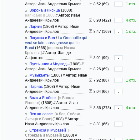
Автор: Иван Андреевич Крылов
8.52 (69)
1 отз.
-
Ворона и Лисица
(1808)
,
написано в 1808
//
Автор: Иван
Андреевич Крылов
8.98 (422)
4 отз.
-
Ларчик
(1808)
//
Автор: Иван
Андреевич Крылов
8.47 (169)
1 отз.
-
Лягушка и Вол
/
La Grenouille qui
veut se faire aussi grosse que le
Bœuf
(1668)
[перевод Ивана
Крылова]
//
Автор: Жан де
Лафонтен
8.01 (99)
-
Пустынник и Медведь
(1808)
//
Автор: Иван Андреевич Крылов
8.26 (69)
-
Музыканты
(1808)
//
Автор: Иван
Андреевич Крылов
7.92 (88)
1 отз.
-
Парнас
(1808)
//
Автор: Иван
Андреевич Крылов
8.04 (66)
-
Волк и Ягнёнок
[= Волк и
Ягненок]
(1808)
//
Автор: Иван
Андреевич Крылов
8.86 (278)
4 отз.
-
Лев на ловле
[= Лев, Собака,
Лисица и Волк]
(1808)
//
Автор:
Иван Андреевич Крылов
8.31 (66)
-
Стрекоза и Муравей
[=
Стреказа и муравей]
(1808)
//