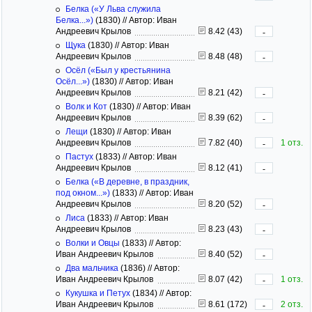
Белка («У Льва служила
Белка...»)
(1830)
//
Автор: Иван
Андреевич Крылов
8.42 (43)
-
Щука
(1830)
//
Автор: Иван
Андреевич Крылов
8.48 (48)
-
Осёл («Был у крестьянина
Осёл...»)
(1830)
//
Автор: Иван
Андреевич Крылов
8.21 (42)
-
Волк и Кот
(1830)
//
Автор: Иван
Андреевич Крылов
8.39 (62)
-
Лещи
(1830)
//
Автор: Иван
Андреевич Крылов
7.82 (40)
1 отз.
-
Пастух
(1833)
//
Автор: Иван
Андреевич Крылов
8.12 (41)
-
Белка («В деревне, в праздник,
под окном...»)
(1833)
//
Автор: Иван
Андреевич Крылов
8.20 (52)
-
Лиса
(1833)
//
Автор: Иван
Андреевич Крылов
8.23 (43)
-
Волки и Овцы
(1833)
//
Автор:
Иван Андреевич Крылов
8.40 (52)
-
Два мальчика
(1836)
//
Автор:
Иван Андреевич Крылов
8.07 (42)
1 отз.
-
Кукушка и Петух
(1834)
//
Автор:
Иван Андреевич Крылов
8.61 (172)
2 отз.
-