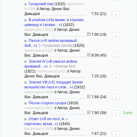
Гусарский пир
(1832)
, написано
в 1804
//
Автор: Денис Вас.
Давыдов
7.52 (21)
-
В альбом («На вьюке, в тороках,
цевницу я таскаю…»)
(1832)
,
написано в 1811
//
Автор: Денис
Вас. Давыдов
7.00 (19)
-
Песня («Я люблю кровавый
бой...»)
[= Гусарская песня]
(1820)
,
написано в 1815
//
Автор: Денис
Вас. Давыдов
8.09 (45)
-
Элегия IV («В ужасах войны
кровавой…»)
[= <Элегия IV>]
(1821)
, написано в 1815
//
Автор:
Денис Вас. Давыдов
7.25 (16)
-
Элегия VIII («О, пощади! Зачем
волшебство ласк и слов…»)
(1832)
,
написано в 1818
//
Автор: Денис
Вас. Давыдов
7.88 (24)
-
Песня старого гусара
(1819)
,
написано в 1817
//
Автор: Денис
Вас. Давыдов
7.90 (39)
1 отз.
-
Ответ («Я не поэт, я —
партизан, казак...»)
(1840)
,
написано в 1826
//
Автор: Денис
Вас. Давыдов
7.67 (21)
-