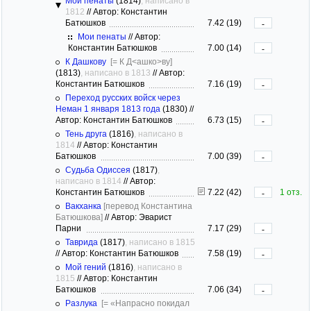
Мои пенаты
(1814)
, написано в
1812
//
Автор: Константин
Батюшков
7.42 (19)
-
Мои пенаты
//
Автор:
Константин Батюшков
7.00 (14)
-
К Дашкову
[= К Д<ашко>ву]
(1813)
, написано в 1813
//
Автор:
Константин Батюшков
7.16 (19)
-
Переход русских войск через
Неман 1 января 1813 года
(1830)
//
Автор: Константин Батюшков
6.73 (15)
-
Тень друга
(1816)
, написано в
1814
//
Автор: Константин
Батюшков
7.00 (39)
-
Судьба Одиссея
(1817)
,
написано в 1814
//
Автор:
Константин Батюшков
7.22 (42)
1 отз.
-
Вакханка
[перевод Константина
Батюшкова]
//
Автор: Эварист
Парни
7.17 (29)
-
Таврида
(1817)
, написано в 1815
//
Автор: Константин Батюшков
7.58 (19)
-
Мой гений
(1816)
, написано в
1815
//
Автор: Константин
Батюшков
7.06 (34)
-
Разлука
[= «Напрасно покидал