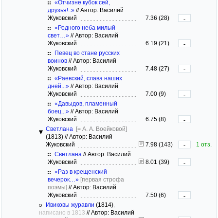
«Отчизне кубок сей,
друзья!..»
//
Автор: Василий
Жуковский
7.36 (28)
-
«Родного неба милый
свет…»
//
Автор: Василий
Жуковский
6.19 (21)
-
Певец во стане русских
воинов
//
Автор: Василий
Жуковский
7.48 (27)
-
«Раевский, слава наших
дней...»
//
Автор: Василий
Жуковский
7.00 (9)
-
«Давыдов, пламенный
боец...»
//
Автор: Василий
Жуковский
6.75 (8)
-
Светлана
[= А. А. Воейковой]
(1813)
//
Автор: Василий
Жуковский
7.98 (143)
1 отз.
-
Светлана
//
Автор: Василий
Жуковский
8.01 (39)
-
«Раз в крещенский
вечерок…»
[первая строфа
поэмы]
//
Автор: Василий
Жуковский
7.50 (6)
-
Ивиковы журавли
(1814)
,
написано в 1813
//
Автор: Василий