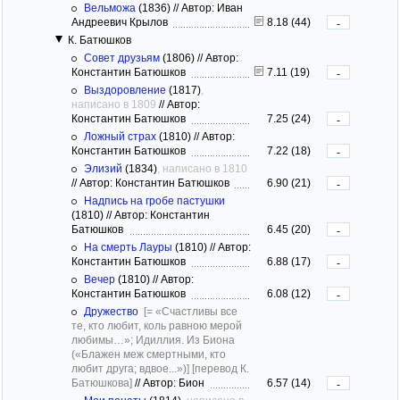
Вельможа
(1836)
//
Автор: Иван
Андреевич Крылов
8.18 (44)
-
К. Батюшков
Совет друзьям
(1806)
//
Автор:
Константин Батюшков
7.11 (19)
-
Выздоровление
(1817)
,
написано в 1809
//
Автор:
Константин Батюшков
7.25 (24)
-
Ложный страх
(1810)
//
Автор:
Константин Батюшков
7.22 (18)
-
Элизий
(1834)
, написано в 1810
//
Автор: Константин Батюшков
6.90 (21)
-
Надпись на гробе пастушки
(1810)
//
Автор: Константин
Батюшков
6.45 (20)
-
На смерть Лауры
(1810)
//
Автор:
Константин Батюшков
6.88 (17)
-
Вечер
(1810)
//
Автор:
Константин Батюшков
6.08 (12)
-
Дружество
[= «Счастливы все
те, кто любит, коль равною мерой
любимы…»; Идиллия. Из Биона
(«Блажен меж смертными, кто
любит друга; вдвое...»)]
[перевод К.
Батюшкова]
//
Автор: Бион
6.57 (14)
-