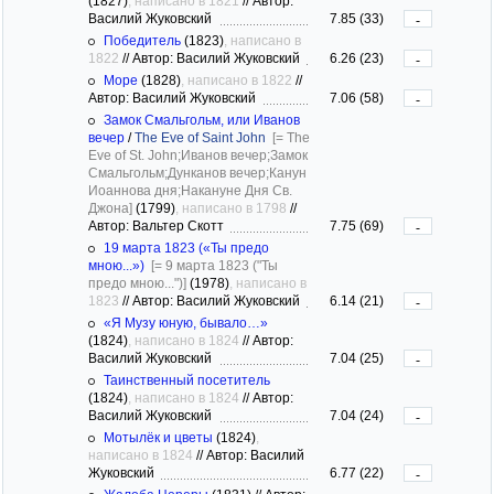
(1827)
, написано в 1821
//
Автор:
Василий Жуковский
7.85 (33)
-
Победитель
(1823)
, написано в
1822
//
Автор: Василий Жуковский
6.26 (23)
-
Море
(1828)
, написано в 1822
//
Автор: Василий Жуковский
7.06 (58)
-
Замок Смальгольм, или Иванов
вечер
/
The Eve of Saint John
[= The
Eve of St. John;Иванов вечер;Замок
Смальгольм;Дунканов вечер;Канун
Иоаннова дня;Накануне Дня Св.
Джона]
(1799)
, написано в 1798
//
Автор: Вальтер Скотт
7.75 (69)
-
19 марта 1823 («Ты предо
мною...»)
[= 9 марта 1823 ("Ты
предо мною...")]
(1978)
, написано в
1823
//
Автор: Василий Жуковский
6.14 (21)
-
«Я Музу юную, бывало…»
(1824)
, написано в 1824
//
Автор:
Василий Жуковский
7.04 (25)
-
Таинственный посетитель
(1824)
, написано в 1824
//
Автор:
Василий Жуковский
7.04 (24)
-
Мотылёк и цветы
(1824)
,
написано в 1824
//
Автор: Василий
Жуковский
6.77 (22)
-