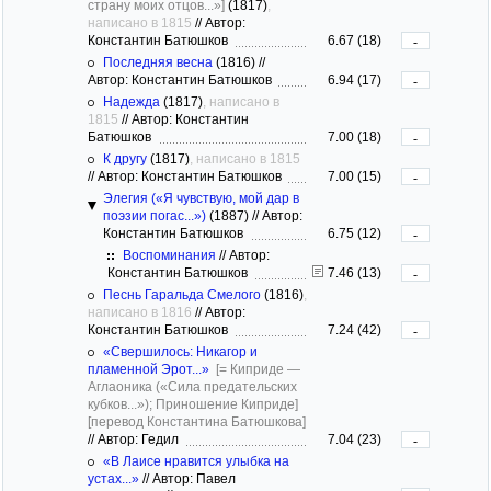
страну моих отцов...»]
(1817)
,
написано в 1815
//
Автор:
Константин Батюшков
6.67 (18)
-
Последняя весна
(1816)
//
Автор: Константин Батюшков
6.94 (17)
-
Надежда
(1817)
, написано в
1815
//
Автор: Константин
Батюшков
7.00 (18)
-
К другу
(1817)
, написано в 1815
//
Автор: Константин Батюшков
7.00 (15)
-
Элегия («Я чувствую, мой дар в
поэзии погас...»)
(1887)
//
Автор:
Константин Батюшков
6.75 (12)
-
Воспоминания
//
Автор:
Константин Батюшков
7.46 (13)
-
Песнь Гаральда Смелого
(1816)
,
написано в 1816
//
Автор:
Константин Батюшков
7.24 (42)
-
«Свершилось: Никагор и
пламенной Эрот...»
[= Киприде —
Аглаоника («Сила предательских
кубков...»); Приношение Киприде]
[перевод Константина Батюшкова]
//
Автор: Гедил
7.04 (23)
-
«В Лаисе нравится улыбка на
устах...»
//
Автор: Павел