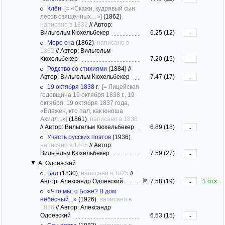
Клён
[= «Скажи, кудрявый сын
лесов священных…»]
(1862)
,
написано в 1832
//
Автор:
Вильгельм Кюхельбекер
6.25 (12)
-
Море сна
(1862)
, написано в
1832
//
Автор: Вильгельм
Кюхельбекер
7.20 (15)
-
Родство со стихиями
(1884)
//
Автор: Вильгельм Кюхельбекер
7.47 (17)
-
19 октября 1838 г.
[= Лицейская
годовщина 19 октября 1838 г., 19
октября; 19 октября 1837 года,
«Блажен, кто пал, как юноша
Ахилл...»]
(1861)
, написано в 1838
//
Автор: Вильгельм Кюхельбекер
6.89 (18)
-
Участь русских поэтов
(1936)
,
написано в 1845
//
Автор:
Вильгельм Кюхельбекер
7.59 (27)
-
А. Одоевский
Бал
(1830)
, написано в 1825
//
Автор: Александр Одоевский
7.58 (19)
1 отз.
-
«Что мы, о Боже? В дом
небесный...»
(1926)
, написано в
1826
//
Автор: Александр
Одоевский
6.53 (15)
-