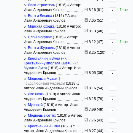
Лиса-строитель
(1816)
//
Автор:
Иван Андреевич Крылов
8.16 (81)
1 отз.
-
Волк и Лисица
(1816)
//
Автор:
Иван Андреевич Крылов
7.65 (51)
-
Мирская сходка
(1816)
//
Автор:
Иван Андреевич Крылов
8.13 (48)
-
Слон в случае
(1816)
//
Автор:
Иван Андреевич Крылов
8.12 (47)
1 отз.
-
Волк и Журавль
(1816)
//
Автор:
Иван Андреевич Крылов
8.25 (120)
-
Крестьянин и Змея («К
Крестьянину вползла Змея...»)
/
Мужик и Змея
(1818)
//
Автор: Иван
Андреевич Крылов
8.05 (39)
-
Медведь и Мужик
[=
Трудолюбивый медведь]
(1818)
//
Автор: Иван Андреевич Крылов
8.16 (54)
-
Две бочки
(1819)
//
Автор: Иван
Андреевич Крылов
8.15 (79)
-
Муравей
(1819)
//
Автор: Иван
Андреевич Крылов
7.99 (49)
-
Медведь в сетях
(1819)
//
Автор:
Иван Андреевич Крылов
7.76 (43)
-
Крестьянин и Овца
(1823)
//
Автор: Иван Андреевич Крылов
8.27 (44)
-