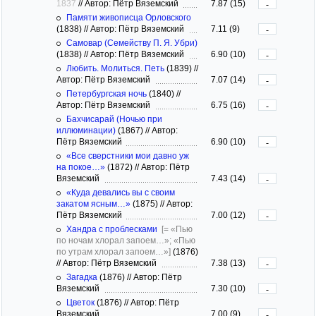
1837
//
Автор: Пётр Вяземский
7.87 (15)
-
Памяти живописца Орловского
(1838)
//
Автор: Пётр Вяземский
7.11 (9)
-
Самовар (Семейству П. Я. Убри)
(1838)
//
Автор: Пётр Вяземский
6.90 (10)
-
Любить. Молиться. Петь
(1839)
//
Автор: Пётр Вяземский
7.07 (14)
-
Петербургская ночь
(1840)
//
Автор: Пётр Вяземский
6.75 (16)
-
Бахчисарай (Ночью при
иллюминации)
(1867)
//
Автор:
Пётр Вяземский
6.90 (10)
-
«Все сверстники мои давно уж
на покое…»
(1872)
//
Автор: Пётр
Вяземский
7.43 (14)
-
«Куда девались вы с своим
закатом ясным…»
(1875)
//
Автор:
Пётр Вяземский
7.00 (12)
-
Хандра с проблесками
[= «Пью
по ночам хлорал запоем…»; «Пью
по утрам хлорал запоем…»]
(1876)
//
Автор: Пётр Вяземский
7.38 (13)
-
Загадка
(1876)
//
Автор: Пётр
Вяземский
7.30 (10)
-
Цветок
(1876)
//
Автор: Пётр
Вяземский
7.00 (9)
-