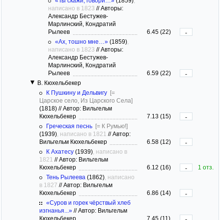
«Ты скажи, говори…»
(1859)
,
написано в 1823
//
Авторы:
Александр Бестужев-
Марлинский, Кондратий
Рылеев
6.45 (22)
-
«Ах, тошно мне…»
(1859)
,
написано в 1823
//
Авторы:
Александр Бестужев-
Марлинский, Кондратий
Рылеев
6.59 (22)
-
В. Кюхельбекер
К Пушкину и Дельвигу
[=
Царское село, Из Царского Села]
(1818)
//
Автор: Вильгельм
Кюхельбекер
7.13 (15)
-
Греческая песнь
[= К Румью!]
(1939)
, написано в 1821
//
Автор:
Вильгельм Кюхельбекер
6.58 (12)
-
К Ахатесу
(1939)
, написано в
1821
//
Автор: Вильгельм
Кюхельбекер
6.12 (16)
1 отз.
-
Тень Рылеева
(1862)
, написано
в 1827
//
Автор: Вильгельм
Кюхельбекер
6.86 (14)
-
«Суров и горек чёрствый хлеб
изгнанья...»
//
Автор: Вильгельм
Кюхельбекер
7.45 (11)
-