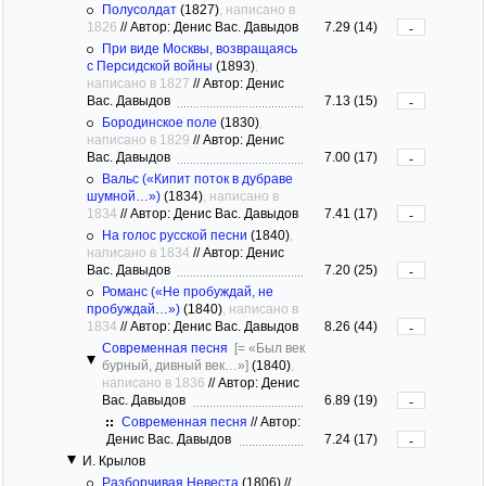
Полусолдат
(1827)
, написано в
1826
//
Автор: Денис Вас. Давыдов
7.29 (14)
-
При виде Москвы, возвращаясь
с Персидской войны
(1893)
,
написано в 1827
//
Автор: Денис
Вас. Давыдов
7.13 (15)
-
Бородинское поле
(1830)
,
написано в 1829
//
Автор: Денис
Вас. Давыдов
7.00 (17)
-
Вальс («Кипит поток в дубраве
шумной…»)
(1834)
, написано в
1834
//
Автор: Денис Вас. Давыдов
7.41 (17)
-
На голос русской песни
(1840)
,
написано в 1834
//
Автор: Денис
Вас. Давыдов
7.20 (25)
-
Романс («Не пробуждай, не
пробуждай…»)
(1840)
, написано в
1834
//
Автор: Денис Вас. Давыдов
8.26 (44)
-
Современная песня
[= «Был век
бурный, дивный век…»]
(1840)
,
написано в 1836
//
Автор: Денис
Вас. Давыдов
6.89 (19)
-
Современная песня
//
Автор:
Денис Вас. Давыдов
7.24 (17)
-
И. Крылов
Разборчивая Hевеста
(1806)
//