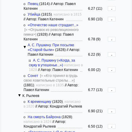
Певец
(1814)
//
Автор: Павел
Катенин
6.27 (11)
-
Убийца
(1815)
, написано в 1815
//
Автор: Павел Катенин
6.90 (10)
-
«Отечество наше страдает...»
[= <Отрывок из революционного
гимна>]
(1928)
//
Автор: Павел
Катенин
6.78 (9)
-
А. С. Пушкину. При посылке
«Старой были»
(1828)
//
Автор:
Павел Катенин
6.22 (9)
-
А. С. Пушкину («Когда, за
скуку в утешенье...»)
написано в
1828
//
Автор: Павел Катенин
6.00 (2)
-
Сонет
[= «Кто принял в грудь
свою язвительные стрелы…»]
(1881)
, написано в 1835
//
Автор:
Павел Катенин
6.77 (13)
-
К. Рылеев
К временщику
(1820)
, написано
в 1820
//
Автор: Кондратий Рылеев
6.90 (21)
-
На смерть Байрона
(1828)
,
написано в 1824
//
Автор:
Кондратий Рылеев
6.50 (12)
-