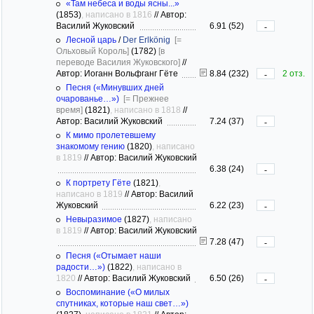
«Там небеса и воды ясны...»
(1853)
, написано в 1816
//
Автор:
Василий Жуковский
6.91 (52)
-
Лесной царь
/
Der Erlkönig
[=
Ольховый Король]
(1782)
[в
переводе Василия Жуковского]
//
Автор: Иоганн Вольфганг Гёте
8.84 (232)
2 отз.
-
Песня («Минувших дней
очарованье…»)
[= Прежнее
время]
(1821)
, написано в 1818
//
Автор: Василий Жуковский
7.24 (37)
-
К мимо пролетевшему
знакомому гению
(1820)
, написано
в 1819
//
Автор: Василий Жуковский
6.38 (24)
-
К портрету Гёте
(1821)
,
написано в 1819
//
Автор: Василий
Жуковский
6.22 (23)
-
Невыразимое
(1827)
, написано
в 1819
//
Автор: Василий Жуковский
7.28 (47)
-
Песня («Отымает наши
радости…»)
(1822)
, написано в
1820
//
Автор: Василий Жуковский
6.50 (26)
-
Воспоминание («О милых
спутниках, которые наш свет…»)