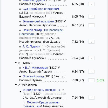
Жалоба Цереры
(1831)
//
Автор:
Василий Жуковский
6.25 (20)
-
Суд Божий над епископом
(1831)
, написано в 1831
//
Автор:
Василий Жуковский
8.05 (74)
-
Элевзинский праздник
(1833)
//
Автор: Василий Жуковский
6.67 (21)
-
Ночной смотр
/
Die nächtliche
Heerschau
(1836)
[перевод
Василия Жуковского]
//
Автор:
Йозеф Кристиан фон Цедлиц
7.32 (34)
-
А. С. Пушкин
[= «Он лежал без
движенья...»; <А. С. Пушкин>]
(1867)
, написано в 1837
//
Автор:
Василий Жуковский
7.04 (24)
-
В. Пушкин
К В. А. Жуковскому
(1810)
//
Автор: Василий Пушкин
6.24 (17)
-
Опасный сосед
(1811)
//
Автор:
Василий Пушкин
7.30 (27)
1 отз.
-
А. Мерзляков
«Среди долины ровныя…»
[=
Песня]
(1830)
, написано в 1810
//
Автор: Алексей Мерзляков
7.14 (36)
-
Песня («Среди долины
ровныя…»)
//
Автор: Алексей