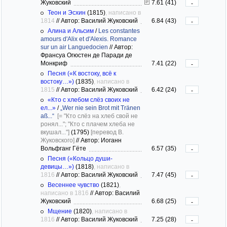
Жуковский
7.61 (41)
-
Теон и Эсхин
(1815)
, написано в
1814
//
Автор: Василий Жуковский
6.84 (43)
-
Алина и Альсим
/
Les constantes
amours d'Alix et d'Alexis. Romance
sur un air Languedocien
//
Автор:
Франсуа Огюстен де Паради де
Монкриф
7.41 (22)
-
Песня («К востоку, всё к
востоку…»)
(1835)
, написано в
1815
//
Автор: Василий Жуковский
6.42 (24)
-
«Кто с хлебом слёз своих не
ел...»
/
„Wer nie sein Brot mit Tränen
aß...“
[= "Кто слёз на хлеб свой не
ронял..."; "Кто с плачем хлеба не
вкушал..."]
(1795)
[перевод В.
Жуковского]
//
Автор: Иоганн
Вольфганг Гёте
6.57 (35)
-
Песня («Кольцо души-
девицы…»)
(1818)
, написано в
1816
//
Автор: Василий Жуковский
7.47 (45)
-
Весеннее чувство
(1821)
,
написано в 1816
//
Автор: Василий
Жуковский
6.68 (25)
-
Мщение
(1820)
, написано в
1816
//
Автор: Василий Жуковский
7.25 (28)
-