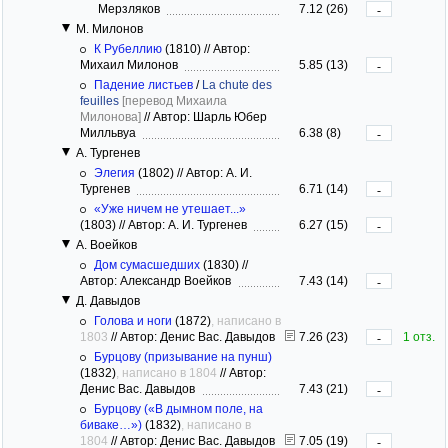
Мерзляков
7.12 (26)
-
М. Милонов
К Рубеллию
(1810)
//
Автор:
Михаил Милонов
5.85 (13)
-
Падение листьев
/
La chute des
feuilles
[перевод Михаила
Милонова]
//
Автор: Шарль Юбер
Милльвуа
6.38 (8)
-
А. Тургенев
Элегия
(1802)
//
Автор: А. И.
Тургенев
6.71 (14)
-
«Уже ничем не утешает...»
(1803)
//
Автор: А. И. Тургенев
6.27 (15)
-
А. Воейков
Дом сумасшедших
(1830)
//
Автор: Александр Воейков
7.43 (14)
-
Д. Давыдов
Голова и ноги
(1872)
, написано в
1803
//
Автор: Денис Вас. Давыдов
7.26 (23)
1 отз.
-
Бурцову (призывание на пунш)
(1832)
, написано в 1804
//
Автор:
Денис Вас. Давыдов
7.43 (21)
-
Бурцову («В дымном поле, на
биваке…»)
(1832)
, написано в
1804
//
Автор: Денис Вас. Давыдов
7.05 (19)
-