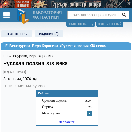
ЛАБОРАТОРИЯ
ФАНТАСТИКИ
поиск по жанру
расширенный
◄ антологии
издания (2)
Е. Винокурова, Вера Коровина «Русская поэзия XIX века»
Е. Винокурова
,
Вера Коровина
Русская поэзия XIX века
[в двух томах]
Антология,
1974
год
Язык написания: русский
Рейтинг
Средняя оценка:
8.25
Оценок:
20
Моя оценка:
-
подробнее