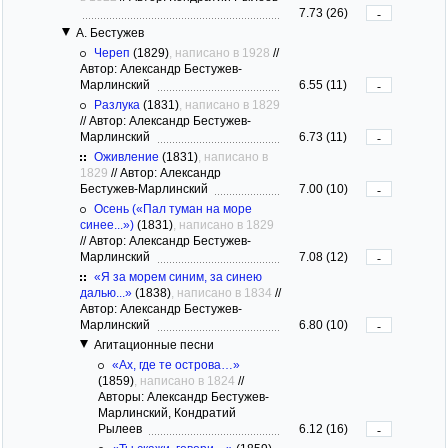
7.73 (26)
-
А. Бестужев
Череп
(1829)
, написано в 1928
//
Автор: Александр Бестужев-
Марлинский
6.55 (11)
-
Разлука
(1831)
, написано в 1829
//
Автор: Александр Бестужев-
Марлинский
6.73 (11)
-
Оживление
(1831)
, написано в
1829
//
Автор: Александр
Бестужев-Марлинский
7.00 (10)
-
Осень («Пал туман на море
синее...»)
(1831)
, написано в 1829
//
Автор: Александр Бестужев-
Марлинский
7.08 (12)
-
«Я за морем синим, за синею
далью...»
(1838)
, написано в 1834
//
Автор: Александр Бестужев-
Марлинский
6.80 (10)
-
Агитационные песни
«Ах, где те острова…»
(1859)
, написано в 1824
//
Авторы: Александр Бестужев-
Марлинский, Кондратий
Рылеев
6.12 (16)
-