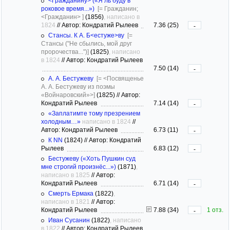
<Гражданину> («Я ль буду в
роковое время...»)
[= Гражданин;
<Гражданин> ]
(1856)
, написано в
1824
//
Автор: Кондратий Рылеев
7.36 (25)
-
Стансы. К А. Б<естуже>ву
[=
Стансы ("Не сбылись, мой друг
пророчества...")]
(1825)
, написано
в 1824
//
Автор: Кондратий Рылеев
7.50 (14)
-
А. А. Бестужеву
[= <Посвященье
А. А. Бестужеву из поэмы
«Войнаровский»>]
(1825)
//
Автор:
Кондратий Рылеев
7.14 (14)
-
«Заплатимте тому презрением
холодным…»
написано в 1824
//
Автор: Кондратий Рылеев
6.73 (11)
-
К NN
(1824)
//
Автор: Кондратий
Рылеев
6.83 (12)
-
Бестужеву («Хоть Пушкин суд
мне строгий произнёс...»)
(1871)
,
написано в 1825
//
Автор:
Кондратий Рылеев
6.71 (14)
-
Смерть Ермака
(1822)
,
написано в 1821
//
Автор:
Кондратий Рылеев
7.88 (34)
1 отз.
-
Иван Сусанин
(1822)
, написано
в 1822
//
Автор: Кондратий Рылеев