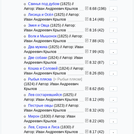
Свинья под дубом
(1825)
//
Автор: Иван Андреевич Крылов
8.68 (196)
-
Лисица и Осёл
(1825)
//
Автор:
Иван Андреевич Крылов
8.14 (48)
-
Змея и Овца
(1825)
//
Автор:
Иван Андреевич Крылов
8.16 (42)
-
Волк и Мышонок
(1825)
//
Автор:
Иван Андреевич Крылов
7.88 (43)
-
Два мужика
(1825)
//
Автор: Иван
Андреевич Крылов
7.99 (43)
-
Две собаки
(1824)
//
Автор: Иван
Андреевич Крылов
8.32 (87)
-
Кошка и Соловей
(1824)
//
Автор:
Иван Андреевич Крылов
8.26 (60)
-
Рыбья пляска
[= Рыбьи пляски]
(1824)
//
Автор: Иван Андреевич
Крылов
8.62 (64)
-
Лев состаревшийся
(1825)
//
Автор: Иван Андреевич Крылов
8.12 (49)
-
Пестрые овцы
(1823)
//
Автор:
Иван Андреевич Крылов
8.32 (43)
-
Мирон
(1830)
//
Автор: Иван
Андреевич Крылов
8.22 (40)
-
Лев, Серна и Лиса
(1830)
//
Автор: Иван Андреевич Крылов
8.17 (42)
-