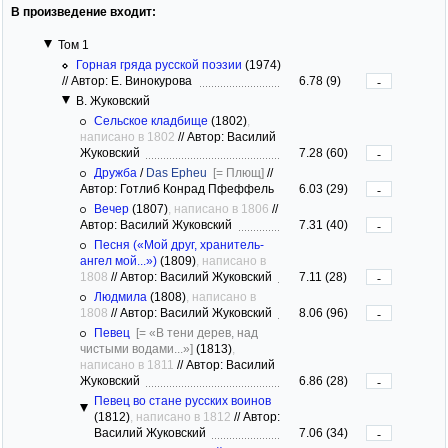
В произведение входит:
Том 1
Горная гряда русской поэзии
(1974)
//
Автор: Е. Винокурова
6.78 (9)
-
В. Жуковский
Сельское кладбище
(1802)
,
написано в 1802
//
Автор: Василий
Жуковский
7.28 (60)
-
Дружба
/
Das Epheu
[= Плющ]
//
Автор: Готлиб Конрад Пфеффель
6.03 (29)
-
Вечер
(1807)
, написано в 1806
//
Автор: Василий Жуковский
7.31 (40)
-
Песня («Мой друг, хранитель-
ангел мой...»)
(1809)
, написано в
1808
//
Автор: Василий Жуковский
7.11 (28)
-
Людмила
(1808)
, написано в
1808
//
Автор: Василий Жуковский
8.06 (96)
-
Певец
[= «В тени дерев, над
чистыми водами...»]
(1813)
,
написано в 1811
//
Автор: Василий
Жуковский
6.86 (28)
-
Певец во стане русских воинов
(1812)
, написано в 1812
//
Автор:
Василий Жуковский
7.06 (34)
-