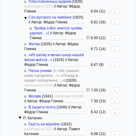
Плач плененных иудеев
(1826)
,
написано в 1822
//
Автор: Фёдор
Глинка
6.64 (11)
-
Сон русского на чужбине
(1825)
//
Автор: Фёдор Глинка
6.81 (16)
-
Тройка («Вот мчится тройка
удалая…»)
//
Автор: Фёдор
Глинка
8.00 (12)
-
Жатва
(1826)
//
Автор: Фёдор
Глинка
6.71 (14)
-
«Из шёлку и мочал шнур нашей
жизни вьётся...»
(1826)
//
Автор:
Фёдор Глинка
6.67 (9)
-
Песнь узника
[= «Не слышно
шуму городского…»; «Откуда ж
придет избавленье…»]
(1826)
,
написано в 1826
//
Автор: Фёдор
Глинка
7.00 (19)
-
Москва
(1841)
, написано в 1840
//
Автор: Фёдор Глинка
7.30 (23)
-
В защиту поэта
(1846)
//
Автор:
Фёдор Глинка
6.42 (12)
-
П. Катенин
Грусть на корабле
(1832)
,
написано в 1814
//
Автор: Павел
Катенин
6.08 (12)
-