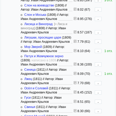
Автор: Иван Андреевич Крылов
8.83 (397)
3 отз.
-
Слон на воеводстве
(1808)
//
Автор: Иван Андреевич Крылов
8.02 (67)
-
Слон и Моська
(1808)
//
Автор:
Иван Андреевич Крылов
8.95 (276)
-
Лисица и Виноград
[= Лиса и
виноград]
(1808)
//
Автор: Иван
Андреевич Крылов
8.57 (187)
-
Лягушки, просящие царя
(1809)
//
Автор: Иван Андреевич Крылов
7.79 (61)
-
Мор Зверей
(1809)
//
Автор:
Иван Андреевич Крылов
8.10 (64)
1 отз.
-
Петух и Жемчужное зерно
(1809)
, написано в 1809
//
Автор:
Иван Андреевич Крылов
8.36 (100)
-
Синица
(1811)
//
Автор: Иван
Андреевич Крылов
8.09 (70)
1 отз.
-
Лжец
(1811)
//
Автор: Иван
Андреевич Крылов
7.70 (68)
-
Осёл и Соловей
(1811)
//
Автор:
Иван Андреевич Крылов
8.45 (152)
-
Гуси
(1811)
//
Автор: Иван
Андреевич Крылов
8.51 (65)
-
Свинья
(1811)
//
Автор: Иван
Андреевич Крылов
8.30 (66)
-