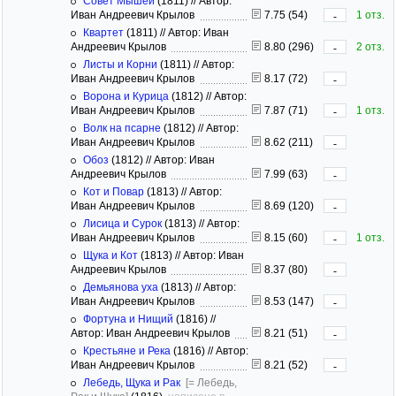
Совет Мышей
(1811)
//
Автор:
Иван Андреевич Крылов
7.75 (54)
1 отз.
-
Квартет
(1811)
//
Автор: Иван
Андреевич Крылов
8.80 (296)
2 отз.
-
Листы и Корни
(1811)
//
Автор:
Иван Андреевич Крылов
8.17 (72)
-
Ворона и Курица
(1812)
//
Автор:
Иван Андреевич Крылов
7.87 (71)
1 отз.
-
Волк на псарне
(1812)
//
Автор:
Иван Андреевич Крылов
8.62 (211)
-
Обоз
(1812)
//
Автор: Иван
Андреевич Крылов
7.99 (63)
-
Кот и Повар
(1813)
//
Автор:
Иван Андреевич Крылов
8.69 (120)
-
Лисица и Сурок
(1813)
//
Автор:
Иван Андреевич Крылов
8.15 (60)
1 отз.
-
Щука и Кот
(1813)
//
Автор: Иван
Андреевич Крылов
8.37 (80)
-
Демьянова уха
(1813)
//
Автор:
Иван Андреевич Крылов
8.53 (147)
-
Фортуна и Нищий
(1816)
//
Автор: Иван Андреевич Крылов
8.21 (51)
-
Крестьяне и Река
(1816)
//
Автор:
Иван Андреевич Крылов
8.21 (52)
-
Лебедь, Щука и Рак
[= Лебедь,