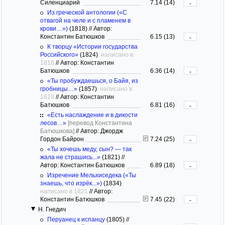
Силенциарий
7.14 (14)
-
Из греческой антологии («С
отвагой на челе и с пламенем в
крови…»)
(1818)
//
Автор:
Константин Батюшков
6.15 (13)
-
К творцу «Истории государства
Российского»
(1824)
, написано в
1818
//
Автор: Константин
Батюшков
6.36 (14)
-
«Ты пробуждаешься, о Байя, из
гробницы…»
(1857)
, написано в
1819
//
Автор: Константин
Батюшков
6.81 (16)
-
«Есть наслаждение и в дикости
лесов…»
[перевод Константина
Батюшкова]
//
Автор: Джордж
Гордон Байрон
7.24 (25)
-
«Ты хочешь меду, сын? — так
жала не страшись...»
(1821)
//
Автор: Константин Батюшков
6.89 (18)
-
Изречение Мельхиседека («Ты
знаешь, что изрёк...»)
(1834)
,
написано в 1821
//
Автор:
Константин Батюшков
7.45 (22)
-
Н. Гнедич
Перуанец к испанцу
(1805)
//