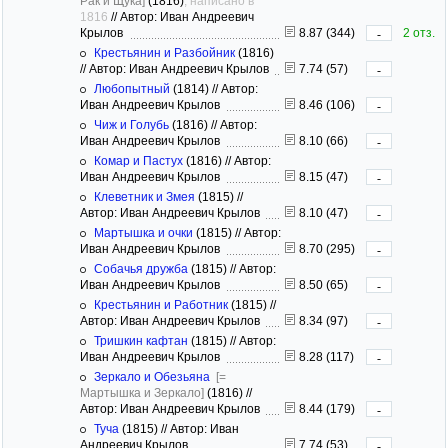
Рак и Щука]
(1816)
, написано в
1816
//
Автор: Иван Андреевич
Крылов
8.87 (344)
2 отз.
-
Крестьянин и Разбойник
(1816)
//
Автор: Иван Андреевич Крылов
7.74 (57)
-
Любопытный
(1814)
//
Автор:
Иван Андреевич Крылов
8.46 (106)
-
Чиж и Голубь
(1816)
//
Автор:
Иван Андреевич Крылов
8.10 (66)
-
Комар и Пастух
(1816)
//
Автор:
Иван Андреевич Крылов
8.15 (47)
-
Клеветник и Змея
(1815)
//
Автор: Иван Андреевич Крылов
8.10 (47)
-
Мартышка и очки
(1815)
//
Автор:
Иван Андреевич Крылов
8.70 (295)
-
Собачья дружба
(1815)
//
Автор:
Иван Андреевич Крылов
8.50 (65)
-
Крестьянин и Работник
(1815)
//
Автор: Иван Андреевич Крылов
8.34 (97)
-
Тришкин кафтан
(1815)
//
Автор:
Иван Андреевич Крылов
8.28 (117)
-
Зеркало и Обезьяна
[=
Мартышка и Зеркало]
(1816)
//
Автор: Иван Андреевич Крылов
8.44 (179)
-
Туча
(1815)
//
Автор: Иван
Андреевич Крылов
7.74 (53)
-