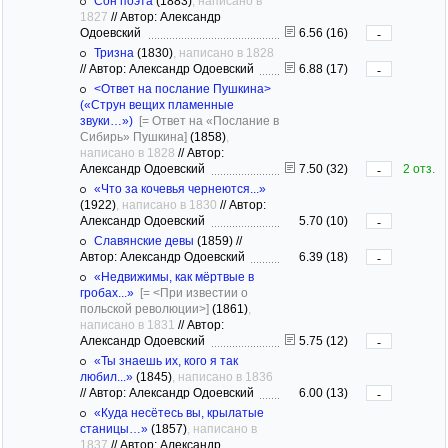
Сон поэта
(1883)
, написано в
1827
//
Автор: Александр
Одоевский
6.56 (16)
-
Тризна
(1830)
, написано в 1828
//
Автор: Александр Одоевский
6.88 (17)
-
<Ответ на послание Пушкина>
(«Струн вещих пламенные
звуки…»)
[= Ответ на «Послание в
Сибирь» Пушкина]
(1858)
,
написано в 1828
//
Автор:
Александр Одоевский
7.50 (32)
2 отз.
-
«Что за кочевья чернеются...»
(1922)
, написано в 1830
//
Автор:
Александр Одоевский
5.70 (10)
-
Славянские девы
(1859)
//
Автор: Александр Одоевский
6.39 (18)
-
«Недвижимы, как мёртвые в
гробах...»
[= <При известии о
польской революции>]
(1861)
,
написано в 1831
//
Автор:
Александр Одоевский
5.75 (12)
-
«Ты знаешь их, кого я так
любил...»
(1845)
, написано в 1836
//
Автор: Александр Одоевский
6.00 (13)
-
«Куда несётесь вы, крылатые
станицы…»
(1857)
, написано в
1837
//
Автор: Александр