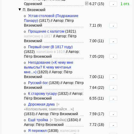
Одоевский
6.27 (15)
1 отз.
-
П. Вяземский
Устав столовой (Подражание
Панару)
(1817)
//
Автор: Пётр
Вяземский
7.11 (9)
-
Прощание с халатом
(1821)
,
написано в 1817
//
Автор: Пётр
Вяземский
7.00 (11)
-
Первый снег (В 1817 году)
(1822)
, написано в 1819
//
Автор:
Пётр Вяземский
7.05 (20)
-
Негодование («К чему мне
вымыслы? К чему мечтанья
мне...»)
(1820)
//
Автор: Пётр
Вяземский
7.00 (11)
-
Русский бог
(1828)
//
Автор: Пётр
Вяземский
7.64 (22)
-
К старому гусару
(1832)
//
Автор:
Пётр Вяземский
6.55 (11)
-
Дорожная дума
[=
«Колокольчик, замотайся…»]
(1833)
//
Автор: Пётр Вяземский
7.59 (17)
-
Ещё тройка
[= Тройка]
(1834)
//
Автор: Пётр Вяземский
7.72 (18)
-
Я пережил
(1838)
, написано в