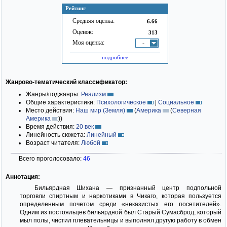
Рейтинг
Средняя оценка:
6.66
Оценок:
313
Моя оценка:
-
подробнее
Жанрово-тематический классификатор:
Жанры/поджанры:
Реализм
Общие характеристики:
Психологическое
|
Социальное
Место действия:
Наш мир (Земля)
(
Америка
(
Северная
Америка
)
)
Время действия:
20 век
Линейность сюжета:
Линейный
Возраст читателя:
Любой
Всего проголосовало:
46
Аннотация:
Бильярдная Шихана — признанный центр подпольной
торговли спиртным и наркотиками в Чикаго, которая пользуется
определенным почетом среди «неказистых его посетителей».
Одним из постояльцев бильярдной был Старый Сумасброд, который
мыл полы, чистил плевательницы и выполнял другую работу в обмен