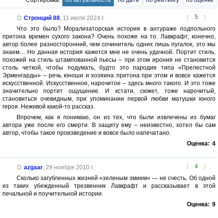
[
5
]
Стронций 88
,
11 июля 2024 г.
Что это было? Морализаторская история в антураже подпольного
притона времен сухого закона? Очень похоже на то. Лавкрафт, конечно,
автор более разносторонний, чем сочинитель одних лишь пугалок, это мы
знаем… Но данная история кажется мне не очень удачной. Портит стиль,
похожий на стиль штампованной пьесы – при этом ирония не становится
столь четкой, чтобы подумать, будто это пародия типа «Прелестной
Эрменгарды» – речь юноши и хозяина притона при этом и вовсе кажется
искусственной. Искусственное, нарочитое – здесь много такого. И это тоже
значительно портит ощущение. И кстати, сюжет, тоже нарочитый,
становиться очевидным, при упоминании первой любви матушки юного
героя. Неживой какой-то рассказ.
Впрочем, как я понимаю, он из тех, что были извлечены из бумаг
автора уже после его смерти. В защиту ему – неизвестно, хотел бы сам
автор, чтобы такое произведение и вовсе было напечатано.
Оценка:
4
[
4
]
azgaar
,
29 ноября 2010 г.
Сколько загубленных жизней «зеленым змием» — не счесть. Об одной
из таких убежденный трезвенник Лавкрафт и рассказывает в этой
печальной и поучительной истории.
Оценка:
9