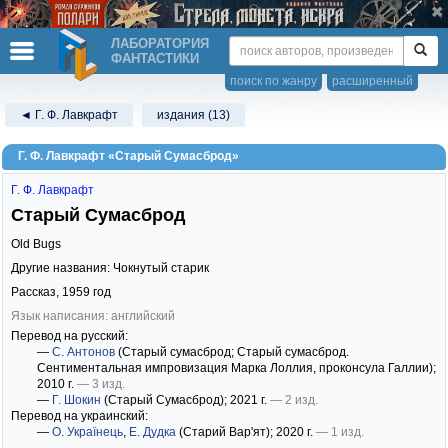
ЛАБОРАТОРИЯ
ФАНТАСТИКИ
поиск по жанру
расширенный
◄ Г. Ф. Лавкрафт
издания (13)
Г. Ф. Лавкрафт «Старый Сумасброд»
Г. Ф. Лавкрафт
Старый Сумасброд
Old Bugs
Другие названия: Чокнутый старик
Рассказ,
1959
год
Язык написания: английский
Перевод на русский:
—
С. Антонов
(Старый сумасброд; Старый сумасброд.
Сентиментальная импровизация Марка Лоллия, проконсула Галлии)
;
2010 г.
— 3 изд.
—
Г. Шокин
(Старый Сумасброд)
; 2021 г.
— 2 изд.
Перевод на украинский:
—
О. Українець
,
Е. Дудка
(Старий Вар'ят)
; 2020 г.
— 1 изд.