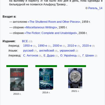
на выпивку и наркоту. И так было изо дня в день, пока однажды в
бильярдной не появился Альфред Тревер...
©
Ригель_14
Входит в:
— антологию
«The Shuttered Room and Other Pieces»
, 1959 г.
— сборник
«Miscellaneous Writings»
, 1995 г.
— сборник
«The Fiction: Complete and Unabridged»
, 2008 г.
Издания:
ВСЕ
(13)
/период:
1950-е
,
1990-е
,
2000-е
,
2010-е
,
2020-е
(1)
(1)
(1)
(5)
(5)
/языки:
русский
,
английский
,
украинский
(7)
(4)
(2)
/перевод:
С. Антонов
,
Е. Дудка
,
О. Українець
,
Г. Шокин
(3)
(1)
(1)
(2)
2021 г.
2014 г.
2010 г.