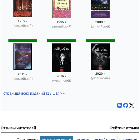
1959 г.
1995 г.
2008 г.
(английский)
(английский)
(английский)
2020 г.
2011 г.
2016 г.
(украинский)
(английский)
(украинский)
страница всех изданий (13 шт.) >>
Отзывы читателей
Рейтинг отзыва
Сортировка:
по актуальности
по дате
по рейтингу
по оценке