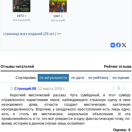
1972 г.
1987 г.
(латышский)
(польский)
страница всех изданий (26 шт.) >>
Отзывы читателей
Рейтинг отзыва
Сортировка:
по актуальности
по дате
по рейтингу
по оценке
[
1
]
Стронций 88
,
12 марта 2026 г.
Короткий мистический рассказ. Чуть сумбурный, и этот сумбур
отравленного наркотиками героя, наблюдающего странную сцену в окне
незнакомого дома, отчасти создает мистическую, хаотичную
неопределенность. Впрочем, у загадочного преступления есть лишь одно,
хоть и столь же мистическое, нереальное объяснение. И эта
прямолинейность и то, что всё упирается в одну фантастическую точку, по-
моему, историю в данном случае лишь ослабляет.
Оценка:
6