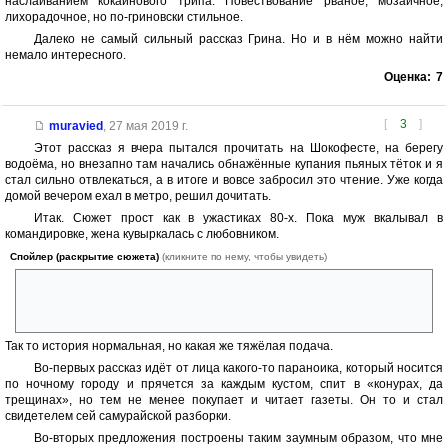
наслаиванием кокаинового трипа. Повествование рваное, мозаичное,
лихорадочное, но по-гриновски стильное.
Далеко не самый сильный рассказ Грина. Но и в нём можно найти
немало интересного.
Оценка:
7
[
3
]
muravied
,
27 мая 2019 г.
Этот рассказ я вчера пытался прочитать на Шокофесте, на берегу
водоёма, но внезапно там начались обнажённые купания пьяных тёток и я
стал сильно отвлекаться, а в итоге и вовсе забросил это чтение. Уже когда
домой вечером ехал в метро, решил дочитать.
Итак. Сюжет прост как в ужастиках 80-х. Пока муж вкалывал в
командировке, жена кувыркалась с любовником.
Спойлер (раскрытие сюжета)
(кликните по нему, чтобы увидеть)
Тут им приходит посылка от мужа, в которой статуэтка разъяренного
самурая. Жена ставит самурая на полку, и во время секса статуэтка
оживает и рубит этих подлецов прямо насмерть.
Так то история нормальная, но какая же тяжёлая подача.
Во-первых рассказ идёт от лица какого-то параноика, который носится
по ночному городу и прячется за каждым кустом, спит в «конурах, да
трещинах», но тем не менее покупает и читает газеты. Он то и стал
свидетелем сей самурайской разборки.
Во-вторых предложения построены таким заумным образом, что мне