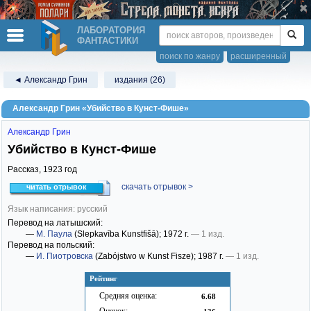
ЛАБОРАТОРИЯ
ФАНТАСТИКИ
поиск по жанру
расширенный
◄ Александр Грин
издания (26)
Александр Грин «Убийство в Кунст-Фише»
Александр Грин
Убийство в Кунст-Фише
Рассказ,
1923
год
скачать отрывок >
читать отрывок
Язык написания: русский
Перевод на латышский:
—
М. Паула
(Slepkavība Kunstfišā)
; 1972 г.
— 1 изд.
Перевод на польский:
—
И. Пиотровска
(Zabójstwo w Kunst Fisze)
; 1987 г.
— 1 изд.
Рейтинг
Средняя оценка:
6.68
Оценок: