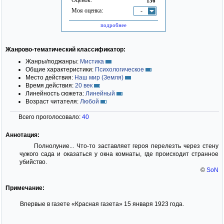
136
Моя оценка:
-
подробнее
Жанрово-тематический классификатор:
Жанры/поджанры:
Мистика
Общие характеристики:
Психологическое
Место действия:
Наш мир (Земля)
Время действия:
20 век
Линейность сюжета:
Линейный
Возраст читателя:
Любой
Всего проголосовало:
40
Аннотация:
Полнолуние... Что-то заставляет героя перелезть через стену
чужого сада и оказаться у окна комнаты, где происходит странное
убийство.
©
SoN
Примечание:
Впервые в газете «Красная газета» 15 января 1923 года.