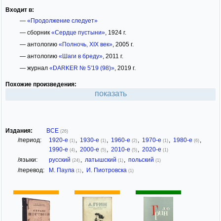
Входит в:
—
«Продолжение следует»
— сборник
«Сердце пустыни»
, 1924 г.
— антологию
«Полночь, XIX век»
, 2005 г.
— антологию
«Шаги в бреду»
, 2011 г.
— журнал
«DARKER № 5'19 (98)»
, 2019 г.
Похожие произведения:
показать
Издания:
ВСЕ
(26)
/период:
1920-е
,
1930-е
,
1960-е
,
1970-е
,
1980-е
,
(1)
(1)
(2)
(1)
(6)
1990-е
,
2000-е
,
2010-е
,
2020-е
(4)
(5)
(5)
(1)
/языки:
русский
,
латышский
,
польский
(24)
(1)
(1)
/перевод:
М. Паула
,
И. Пиотровска
(1)
(1)