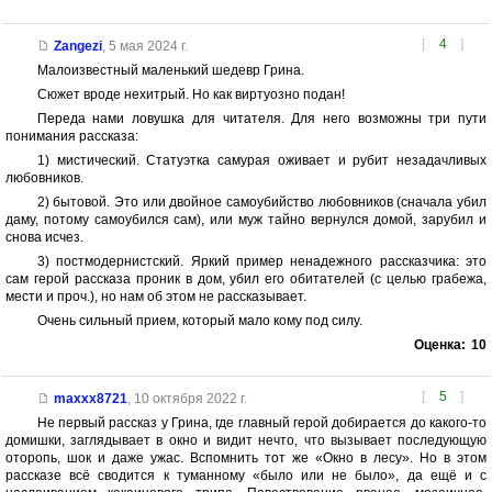
[
4
]
Zangezi
,
5 мая 2024 г.
Малоизвестный маленький шедевр Грина.
Сюжет вроде нехитрый. Но как виртуозно подан!
Переда нами ловушка для читателя. Для него возможны три пути
понимания рассказа:
1) мистический. Статуэтка самурая оживает и рубит незадачливых
любовников.
2) бытовой. Это или двойное самоубийство любовников (сначала убил
даму, потому самоубился сам), или муж тайно вернулся домой, зарубил и
снова исчез.
3) постмодернистский. Яркий пример ненадежного рассказчика: это
сам герой рассказа проник в дом, убил его обитателей (с целью грабежа,
мести и проч.), но нам об этом не рассказывает.
Очень сильный прием, который мало кому под силу.
Оценка:
10
[
5
]
maxxx8721
,
10 октября 2022 г.
Не первый рассказ у Грина, где главный герой добирается до какого-то
домишки, заглядывает в окно и видит нечто, что вызывает последующую
оторопь, шок и даже ужас. Вспомнить тот же «Окно в лесу». Но в этом
рассказе всё сводится к туманному «было или не было», да ещё и с