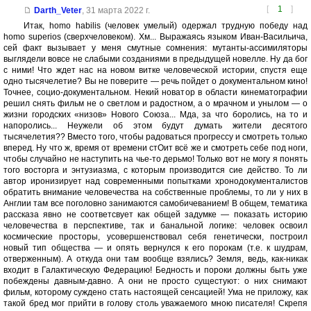
[
1
]
Darth_Veter
,
31 марта 2022 г.
Итак, homo habilis (человек умелый) одержал трудную победу над
homo superios (сверхчеловеком). Хм... Выражаясь языком Иван-Васильича,
сей факт вызывает у меня смутные сомнения: мутанты-ассимиляторы
выглядели вовсе не слабыми созданиями в предыдущей новелле. Ну да бог
с ними! Что ждет нас на новом витке человеческой истории, спустя еще
одно тысячелетие? Вы не поверите — речь пойдет о документальном кино!
Точнее, социо-документальном. Некий новатор в области кинематографии
решил снять фильм не о светлом и радостном, а о мрачном и унылом — о
жизни городских «низов» Нового Союза... Мда, за что боролись, на то и
напоролись... Неужели об этом будут думать жители десятого
тысячелетия?? Вместо того, чтобы радоваться прогрессу и смотреть только
вперед. Ну что ж, время от времени стОит всё же и смотреть себе под ноги,
чтобы случайно не наступить на чье-то дерьмо! Только вот не могу я понять
того восторга и энтузиазма, с которым производится сие действо. То ли
автор иронизирует над современными попытками хронодокументалистов
обратить внимание человечества на собственные проблемы, то ли у них в
Англии там все поголовно занимаются самобичеванием! В общем, тематика
рассказа явно не соответсвует как общей задумке — показать историю
человечества в перспективе, так и банальной логике: человек освоил
космические просторы, усовершенствовал себя генетически, построил
новый тип общества — и опять вернулся к его порокам (т.е. к шудрам,
отверженным). А откуда они там вообще взялись? Земля, ведь, как-никак
входит в Галактическую Федерацию! Бедность и пороки должны быть уже
побеждены давным-давно. А они не просто сущестуют: о них снимают
фильм, которому суждено стать настоящей сенсацией! Ума не приложу, как
такой бред мог прийти в голову столь уважаемого мною писателя! Скрепя