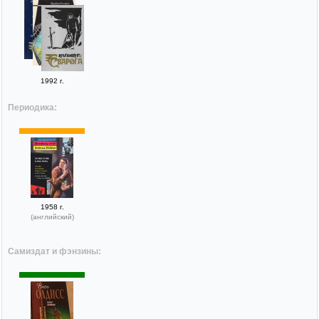
1992 г.
Периодика:
1958 г.
(английский)
Самиздат и фэнзины: