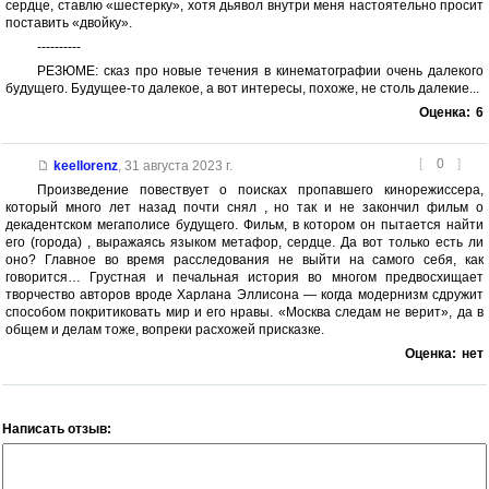
сердце, ставлю «шестерку», хотя дьявол внутри меня настоятельно просит
поставить «двойку».
----------
РЕЗЮМЕ: сказ про новые течения в кинематографии очень далекого
будущего. Будущее-то далекое, а вот интересы, похоже, не столь далекие...
Оценка:
6
[
0
]
keellorenz
,
31 августа 2023 г.
Произведение повествует о поисках пропавшего кинорежиссера,
который много лет назад почти снял , но так и не закончил фильм о
декадентском мегаполисе будущего. Фильм, в котором он пытается найти
его (города) , выражаясь языком метафор, сердце. Да вот только есть ли
оно? Главное во время расследования не выйти на самого себя, как
говорится… Грустная и печальная история во многом предвосхищает
творчество авторов вроде Харлана Эллисона — когда модернизм сдружит
способом покритиковать мир и его нравы. «Москва следам не верит», да в
общем и делам тоже, вопреки расхожей присказке.
Оценка:
нет
Написать отзыв: