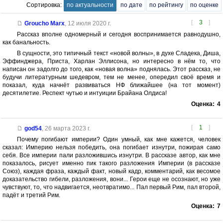
Сортировка:
по актуальности
по дате
по рейтингу
по оценке
[
3
]
Groucho Marx
,
12 июля 2020 г.
Рассказ вполне одномерный и сегодня воспринимается равнодушно,
как банальность.
В сущности, это типичный текст «новой волны», в духе Сладека, Диша,
Эффинджера, Приста, Харлан Эллисона, но интересно в нём то, что
написан он задолго до того, как «новая волна» поднялась. Этот рассказ, не
будучи литературным шедевром, тем не менее, опередил своё время и
показал, куда начнёт развиваться НФ ближайшее (на тот момент)
десятилетие. Респект чутью и интуиции Брайана Олдиса!
Оценка:
4
[
1
]
god54
,
26 марта 2023 г.
Почему погибают империи? Один умный, как мне кажется, человек
сказал: Империю нельзя победить, она погибает изнутри, пожирая само
себя. Все империи пали разложившись изнутри. В рассказе автор, как мне
показалось, рисует именно пик такого разложения Империи (в рассказе
Союз), каждая фраза, каждый факт, новый кадр, комментарий, как весомое
доказательство гибели, разложения, вони... Герои еще не осознают, но уже
чувствуют, то, что надвигается, неотвратимо... Пал первый Рим, пал второй,
падёт и третий Рим.
Оценка:
7