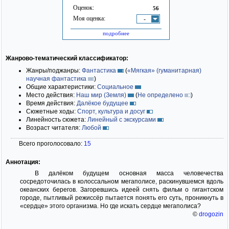
Оценок:
56
Моя оценка:
-
подробнее
Жанрово-тематический классификатор:
Жанры/поджанры:
Фантастика
(
«Мягкая» (гуманитарная)
научная фантастика
)
Общие характеристики:
Социальное
Место действия:
Наш мир (Земля)
(
Не определено
)
Время действия:
Далёкое будущее
Сюжетные ходы:
Спорт, культура и досуг
Линейность сюжета:
Линейный с экскурсами
Возраст читателя:
Любой
Всего проголосовало:
15
Аннотация:
В далёком будущем основная масса человечества
сосредоточилась в колоссальном мегаполисе, раскинувшемся вдоль
океанских берегов. Загоревшись идеей снять фильм о гигантском
городе, пытливый режиссёр пытается понять его суть, проникнуть в
«сердце» этого организма. Но где искать сердце мегаполиса?
©
drogozin