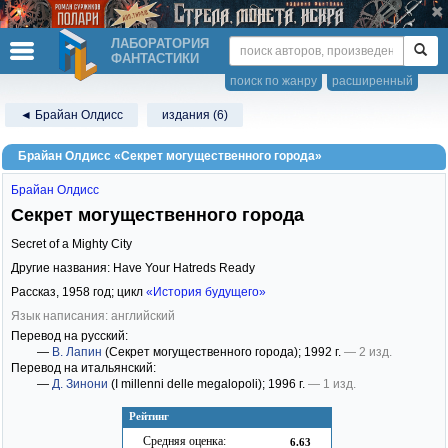
ЛАБОРАТОРИЯ
ФАНТАСТИКИ
поиск по жанру
расширенный
◄ Брайан Олдисс
издания (6)
Брайан Олдисс «Секрет могущественного города»
Брайан Олдисс
Секрет могущественного города
Secret of a Mighty City
Другие названия: Have Your Hatreds Ready
Рассказ,
1958
год; цикл
«История будущего»
Язык написания: английский
Перевод на русский:
—
В. Лапин
(Секрет могущественного города)
; 1992 г.
— 2 изд.
Перевод на итальянский:
—
Д. Зинони
(I millenni delle megalopoli)
; 1996 г.
— 1 изд.
Рейтинг
Средняя оценка:
6.63