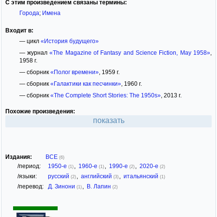
С этим произведением связаны термины:
Города
;
Имена
Входит в:
— цикл
«История будущего»
— журнал
«The Magazine of Fantasy and Science Fiction, May 1958»
,
1958 г.
— сборник
«Полог времени»
, 1959 г.
— сборник
«Галактики как песчинки»
, 1960 г.
— сборник
«The Complete Short Stories: The 1950s»
, 2013 г.
Похожие произведения:
показать
Издания:
ВСЕ
(6)
/период:
1950-е
,
1960-е
,
1990-е
,
2020-е
(1)
(1)
(2)
(2)
/языки:
русский
,
английский
,
итальянский
(2)
(3)
(1)
/перевод:
Д. Зинони
,
В. Лапин
(1)
(2)