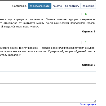
Сортировка:
по актуальности
по дате
по рейтингу
по оценке
[
6
]
ным и спустя тридцать с лишним лет. Отлично показан террорист-смертник —
то становится от контраста между почти комическим поведением героев,
И, ведь, сбылось, практически.
Оценка:
9
[
2
]
иборга-бомбу, то этот рассказ — вполне себе голливудская история о супер-
свое время мы насмотрелись вдоволь. Супер-герой, непревзойденный знаток
аграду красавицу.
Оценка:
6
Регистрация