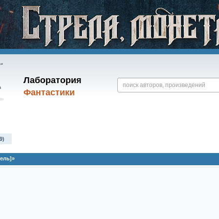
Лаборатория
Фантастики
9)
ель]»