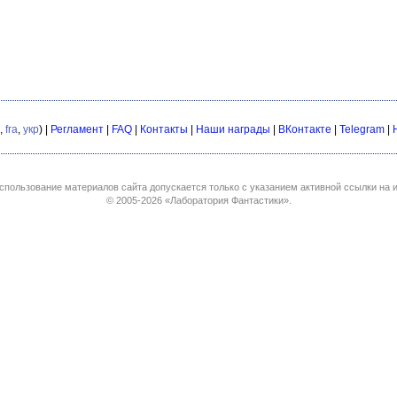
,
fra
,
укр
) |
Регламент
|
FAQ
|
Контакты
|
Наши награды
|
ВКонтакте
|
Telegram
|
спользование материалов сайта допускается только с указанием активной ссылки на и
© 2005-2026
«Лаборатория Фантастики»
.