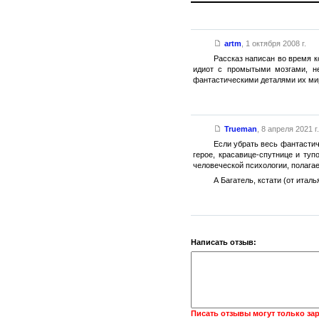
artm
,
1 октября 2008 г.
Рассказ написан во время к
идиот с промытыми мозгами, не
фантастическими деталями их мира
Trueman
,
8 апреля 2021 г.
Если убрать весь фантастич
герое, красавице-спутнице и ту
человеческой психологии, полагае
А Багатель, кстати (от италь
Написать отзыв:
Писать отзывы могут только за