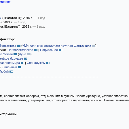
 миров»
м
(«Багатель»)
; 2016 г.
— 1 изд.
ь)
; 2021 г.
— 1 изд.
ок [Багатель])
; 2023 г.
— 1 изд.
ификатор:
Фантастика
(
«Мягкая» (гуманитарная) научная фантастика
)
тики:
Психологическое
|
Социальное
не Земли
(
Луна
)
алёкое будущее
пасение мира
|
Спецслужбы
а:
Линейный
Любой
, специалистом-сапёром, отдыхающим в лунном Новом Дрездене, устанавливает конт
ового эквивалента, утверждающая, что взорвётся через четыре часа. Похоже, земляни
ы термины: