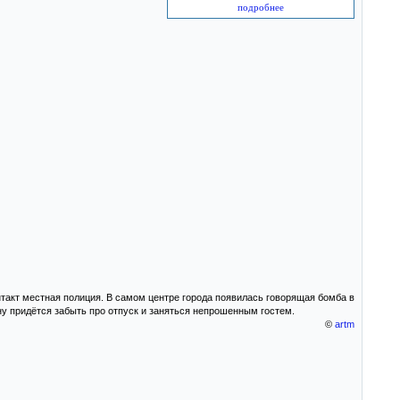
подробнее
акт местная полиция. В самом центре города появилась говорящая бомба в
ну придётся забыть про отпуск и заняться непрошенным гостем.
©
artm