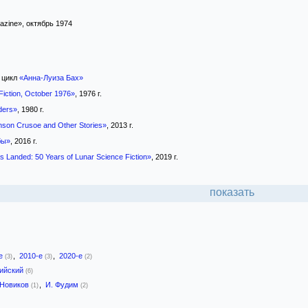
azine», октябрь 1974
цикл
«Анна-Луиза Бах»
iction, October 1976»
, 1976 г.
ders»
, 1980 г.
son Crusoe and Other Stories»
, 2013 г.
бы»
, 2016 г.
 Landed: 50 Years of Lunar Science Fiction»
, 2019 г.
показать
-е
,
2010-е
,
2020-е
(3)
(3)
(2)
лийский
(6)
 Новиков
,
И. Фудим
(1)
(2)