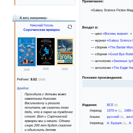
Примечание:
«Galaxy Science Fiction Mag
А вот, например:
Николай Гоголь
Входит в:
Сорочинская ярмарка
— цикл
«Восемь миров»
> 
— журнал
«Galaxy Science F
— сборник
«The Barbie Mur
— сборник
«Good-Bye Robin
— антологию
«Змеиные зу
— антологию
«The Eagle Has
2026
2025
2026
Похожие произведения:
Рейтинг:
8.52
(1926)
фрейзи
:
Проходила с детьми мимо
памятника Николаю
Васильевичу и решила
Издания:
ВСЕ
(9)
почитать им сказочки того
/период:
1970-е
,
1980
(1)
дяди, что в парке на тумбочке
стоит. Вот с Сорочинской
/языки:
русский
,
анг
(3)
ярмарки мы и начали. Однако
/перевод:
А. Бурцев
,
А.
(1)
скоро 200 лет будет сказочке
и объяснить детям