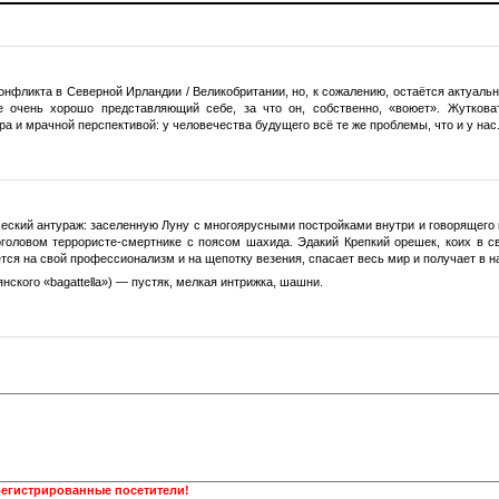
онфликта в Северной Ирландии / Великобритании, но, к сожалению, остаётся актуаль
 очень хорошо представляющий себе, за что он, собственно, «воюет». Жуткова
 и мрачной перспективой: у человечества будущего всё те же проблемы, что и у нас. 
еский антураж: заселенную Луну с многоярусными постройками внутри и говорящего к
поголовом террористе-смертнике с поясом шахида. Эдакий Крепкий орешек, коих в 
тся на свой профессионализм и на щепотку везения, спасает весь мир и получает в н
янского «bagattella») — пустяк, мелкая интрижка, шашни.
регистрированные посетители!