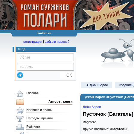
fantlab ru
регистрация
|
забыли пароль?
вход
OK
◄ Джон Варли
издания (
Главная
Джон Варли «Пустячок [Багат
Авторы, книги
Джон Варли
Новинки и планы
Пустячок [Багатель]
Награды, премии
Bagatelle
Рейтинги
Другие названия: «Багатель»