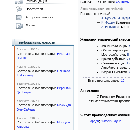
Рекомендации
Рассказ,
1974
год; цикл
«Восемь
Язык написания: английский
Посетители
Перевод на русский:
Авторские колонки
—
А. Бурцев
,
И. Фуди
—
И. Фудим
(Багател
Форум
—
А. Новиков
(Пустяч
Жанрово-тематический класс
информация, новости
Жанры/поджанры:
9 августа 2026 г.
Общие характерис
Составлена библиография
Николая
Место действия:
В
Гейнце
Время действия:
Д
Сюжетные ходы:
С
7 августа 2026 г.
Линейность сюжет
Составлена библиография
Оливера
Возраст читателя:
К. Лэнгмида
Всего проголосовало:
10
6 августа 2026 г.
Составлена библиография
Вероники
Аннотация:
Дж. Генри
С Роджером Бриксоном
5 августа 2026 г.
пятьдесят килотонн тротил
Составлена библиография
Махмуда
Эль-Сайеда
С этим произведением связан
4 августа 2026 г.
Города
;
Киборги
;
Луна
Составлена библиография
Маркуса
Кливера