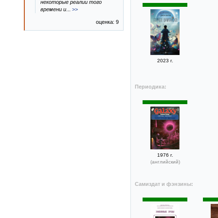
некоторые реалии того
времени и
...
>>
оценка: 9
2023 г.
Периодика:
1976 г.
(английский)
Самиздат и фэнзины: