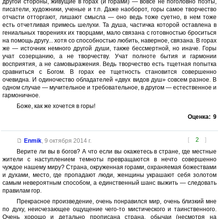
другой стороны, живущие в горах (и горами) — вовсе не поголовно поэты,
писатели, художники, ученые и т.п. Даже наоборот, горы самое творчество
отчасти отторгают, лишают смысла — оно ведь тоже суетно, в нем тоже
есть отчетливая примесь шелухи. Та душа, частичка которой оставлена в
гениальных творениях их творцами, мало связана с готовностью броситься
на помощь другу... хотя со способностью любить, наверное, связана. В горах
же — источник немного другой души, также бессмертной, но иначе. Горы
учат созерцанию, а не творчеству. Учат полноте бытия и гармонии
восприятия, а не самовыражения. Ведь творчество есть тщетная попытка
сравниться с Богом. В горах ее тщетность становится совершенно
очевидна. И одиночество обладателей «двух видов душ» совсем разное. В
одном случае — мучительное и требовательное, в другом — естественное и
гармоничное.
Боже, как же хочется в горы!
Оценка:
9
[
2
]
Enmik
,
9 октября 2014 г.
Верите ли вы в богов? А что если вы окажетесь в стране, где местные
жители с наступлением темноты превращаются в нечто совершенно
чуждое нашему миру? Страна, окруженная горами, охраняемая божествами
и духами, место, где пропадают люди, женщины украшают себя золотом
самым невероятным способом, а единственный шанс выжить — следовать
правилам гор.
Прекрасное произведение, очень понравился мир, очень близкий мне
по духу, неисчезающее ощущение чего-то мистического и таинственного.
Очень хорошо и детально прописана страна, обычаи (несмотря на