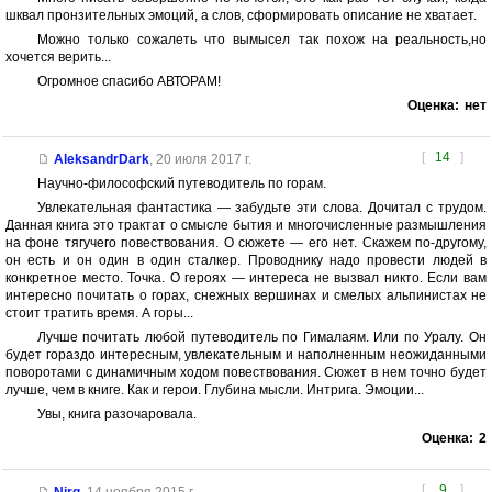
шквал пронзительных эмоций, а слов, сформировать описание не хватает.
Можно только сожалеть что вымысел так похож на реальность,но
хочется верить...
Огромное спасибо АВТОРАМ!
Оценка:
нет
[
14
]
AleksandrDark
,
20 июля 2017 г.
Научно-философский путеводитель по горам.
Увлекательная фантастика — забудьте эти слова. Дочитал с трудом.
Данная книга это трактат о смысле бытия и многочисленные размышления
на фоне тягучего повествования. О сюжете — его нет. Скажем по-другому,
он есть и он один в один сталкер. Проводнику надо провести людей в
конкретное место. Точка. О героях — интереса не вызвал никто. Если вам
интересно почитать о горах, снежных вершинах и смелых альпинистах не
стоит тратить время. А горы...
Лучше почитать любой путеводитель по Гималаям. Или по Уралу. Он
будет гораздо интересным, увлекательным и наполненным неожиданными
поворотами с динамичным ходом повествования. Сюжет в нем точно будет
лучше, чем в книге. Как и герои. Глубина мысли. Интрига. Эмоции...
Увы, книга разочаровала.
Оценка:
2
[
9
]