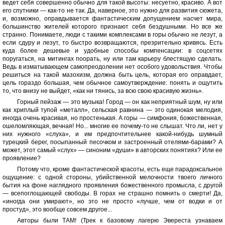
ведет себя совершенно обычно для такой высоты: несуетно, красиво. А вот
его спутники — как-то не так. Да, наверное, это нужно для развития сюжета,
и, возможно, оправдывается фантастическим допущением насчет мира,
большинство жителей которого признают себя бездушными. Но все же
странно. Понимаете, люди с такими комплексами в горы обычно не лезут, а
если сдуру и лезут, то быстро возвращаются, презрительно кривясь. Есть
куда более дешевые и удобные способы компенсации: в соцсетях
поругаться, на митингах поорать, ну или там карьеру блестящую сделать.
Ведь в изматывающем самопреодолении нет особого удовольствия. Чтобы
решиться на такой мазохизм, должна быть цель, которая его оправдает,
цель гораздо большая, чем обычное самоутверждение: понять и ощутить
то, что внизу не выйдет, «как ни тянись, за всю свою красивую жизнь».
Горный пейзаж — это музыка! Город — он как неприятный шум, ну или
как хриплый тупой «металл», сельская равнина — это одинокая мелодия,
иногда очень красивая, но простенькая. А горы — симфония, божественная,
ошеломляющая, вечная! Но... многие ее почему-то не слышат. Что ли, нет у
них нужного «слуха», и им предпочтительнее какой-нибудь шумный
турецкий берег, посыпанный песочком и застроенный отелями-барами? А
может, этот самый «слух» — синоним «души» в авторских понятиях? Или ее
проявление?
Потому что, кроме фантастической красоты, есть еще парадоксальное
ощущение: с одной стороны, убийственной мелочности твоего личного
бытия на фоне наглядного проявления божественного промысла, с другой
— всепоглощающей свободы. В горах не страшно помнить о смерти! Да,
«иногда они умирают», но это не просто «лучше, чем от водки и от
простуд», это вообще совсем другое...
Авторы были ТАМ! (Трек к базовому лагерю Эвереста узнаваем