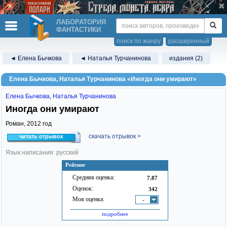
ЛАБОРАТОРИЯ
ФАНТАСТИКИ
поиск по жанру
расширенный
◄ Елена Бычкова
◄ Наталья Турчанинова
издания (2)
Елена Бычкова, Наталья Турчанинова «Иногда они умирают»
Елена Бычкова
,
Наталья Турчанинова
Иногда они умирают
Роман,
2012
год
скачать отрывок >
читать отрывок
Язык написания: русский
Рейтинг
Средняя оценка:
7.87
Оценок:
342
Моя оценка:
-
подробнее