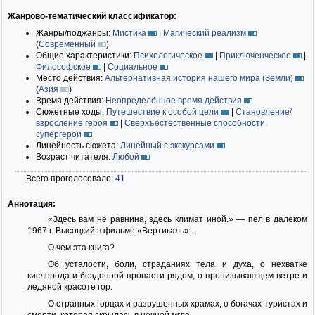
Жанрово-тематический классификатор:
Жанры/поджанры:
Мистика
|
Магический реализм
(
Современный
)
Общие характеристики:
Психологическое
|
Приключенческое
|
Философское
|
Социальное
Место действия:
Альтернативная история нашего мира (Земли)
(
Азия
)
Время действия:
Неопределённое время действия
Сюжетные ходы:
Путешествие к особой цели
|
Становление/
взросление героя
|
Сверхъестественные способности,
супергерои
Линейность сюжета:
Линейный с экскурсами
Возраст читателя:
Любой
Всего проголосовало:
41
Аннотация:
«Здесь вам не равнина, здесь климат иной.» — пел в далеком
1967 г. Высоцкий в фильме «Вертикаль»...
О чем эта книга?
Об усталости, боли, страданиях тела и духа, о нехватке
кислорода и бездонной пропасти рядом, о пронизывающем ветре и
ледяной красоте гор.
О странных горцах и разрушенных храмах, о богачах-туристах и
смерти, которая скрылась в ночной мгле.