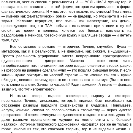
полностью, честно списан с реальности.) И — УСЛЫШАЛИ музыку гор. И
постарались ее записать — в той форме, которая им привычнее, в форме
фантастического романа. И у них это, черт возьми, получилось! Пусть книга
— именно как фантастический роман — не шедевр, но музыка-то в ней —
звучит! Желание вернуться, всю жизнь, как наваждение, как демон,
преследующее тех, кто ТАМ побывал, вспыхивает при чтении с жуткой
силой, до дрожи в коленях, хочется все бросить, наплевать на
раздолбанные мениски, позвоночную грыжу и шалящее сердце — и лететь
туда, туда...
Все остальное в романе — вторично. Точнее, служебно. Душа —
метафора, как и в реальности, а не феномен, как, скажем, в «Душнице».
Просто реальность утрирована: вместе непрерывного «распределения
одушевленности» — дискретное. Мистика — тоже всего лишь
гиперболизация того понимания, которое всегда появляется в горах: рацио,
из которого на равнине сделали культ — это пошлая смешная пурга. И если
камень нужно обходить по часовой стрелке — то именно так его и нужно
обходить, неважно, почему, просто нет такого слова «почему». (Вместо него
есть слово «зачем». Зачем по часовой? Ради гармонии. А иначе — фальшь
зазвучит, что тут непонятного?)
И только теперь, выразив восхищение, выражу и некоторое
несогласие. Точнее, диссонанс, который, видимо, был неизбежен как
отражение разницы парадигм христианства и буддизма. Понимаете,
«слух», конечно, связан со способностью к творчеству — через чувство
прекрасного. И через неминуемое одиночество каждого, в ком есть душа. Но
даже разными проявлениями «души» их можно считать с большой
натяжкой. Источник творческого вдохновения находится все же не только в
горах. Многие из тех, кто способен творить, гор и не видели в жизни. С