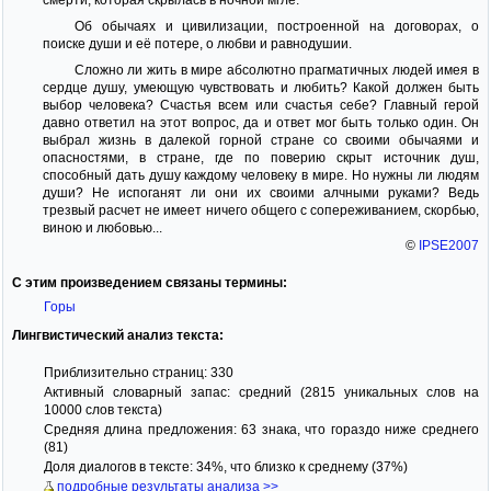
Об обычаях и цивилизации, построенной на договорах, о
поиске души и её потере, о любви и равнодушии.
Сложно ли жить в мире абсолютно прагматичных людей имея в
сердце душу, умеющую чувствовать и любить? Какой должен быть
выбор человека? Счастья всем или счастья себе? Главный герой
давно ответил на этот вопрос, да и ответ мог быть только один. Он
выбрал жизнь в далекой горной стране со своими обычаями и
опасностями, в стране, где по поверию скрыт источник душ,
способный дать душу каждому человеку в мире. Но нужны ли людям
души? Не испоганят ли они их своими алчными руками? Ведь
трезвый расчет не имеет ничего общего с сопереживанием, скорбью,
виною и любовью...
©
IPSE2007
С этим произведением связаны термины:
Горы
Лингвистический анализ текста:
Приблизительно страниц: 330
Активный словарный запас: средний (2815 уникальных слов на
10000 слов текста)
Средняя длина предложения: 63 знака, что гораздо ниже среднего
(81)
Доля диалогов в тексте: 34%, что близко к среднему (37%)
подробные результаты анализа >>