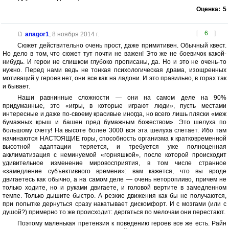
Оценка:
5
[
6
]
anagor1
,
8 ноября 2014 г.
Сюжет действительно очень прост, даже примитивен. Обычный квест.
Но дело в том, что сюжет тут почти не важен! Это же не боевичок какой-
нибудь. И герои не слишком глубоко прописаны, да. Но и это не очень-то
нужно. Перед нами ведь не тонкая психологическая драма, изощренных
мотиваций у героев нет, они все как на ладони. И это правильно, в горах так
и бывает.
Наши равнинные сложности — они на самом деле на 90%
придуманные, это «игры, в которые играют люди», пусть местами
интересные и даже по-своему красивые иногда, но всего лишь пляски «меж
бумажных крыш и башен пред бумажным божеством». Это шелуха по
большому счету! На высоте более 3000 вся эта шелуха слетает. Ибо там
начинаются НАСТОЯЩИЕ горы, способность организма к кратковременной
высотной адаптации теряется, и требуется уже полноценная
акклиматизация с неминуемой «горняшкой», после которой происходит
удивительное изменение мировосприятия, в том числе странное
«замедление субъективного времени»: вам кажется, что вы вроде
двигаетесь как обычно, а на самом деле — очень неторопливо, причем не
только ходите, но и руками двигаете, и головой вертите в замедленном
темпе. Только дышите быстро. А резкие движения как бы не получаются,
при попытке дернуться сразу накатывает дискомфорт. И с мозгами (или с
душой?) примерно то же происходит: дергаться по мелочам они перестают.
Поэтому маленькая претензия к поведению героев все же есть. Райн