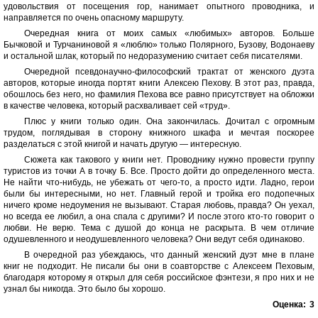
удовольствия от посещения гор, нанимает опытного проводника, и
направляется по очень опасному маршруту.
Очередная книга от моих самых «любимых» авторов. Больше
Бычковой и Турчаниновой я «люблю» только Полярного, Бузову, Водонаеву
и остальной шлак, который по недоразумению считает себя писателями.
Очередной псевдонаучно-философский трактат от женского дуэта
авторов, которые иногда портят книги Алексею Пехову. В этот раз, правда,
обошлось без него, но фамилия Пехова все равно присутствует на обложки
в качестве человека, который расхваливает сей «труд».
Плюс у книги только один. Она закончилась. Дочитал с огромным
трудом, поглядывая в сторону книжного шкафа и мечтая поскорее
разделаться с этой книгой и начать другую — интересную.
Сюжета как такового у книги нет. Проводнику нужно провести группу
туристов из точки А в точку Б. Все. Просто дойти до определенного места.
Не найти что-нибудь, не убежать от чего-то, а просто идти. Ладно, герои
были бы интересными, но нет. Главный герой и тройка его подопечных
ничего кроме недоумения не вызывают. Старая любовь, правда? Он уехал,
но всегда ее любил, а она спала с другими? И после этого кто-то говорит о
любви. Не верю. Тема с душой до конца не раскрыта. В чем отличие
одушевленного и неодушевленного человека? Они ведут себя одинаково.
В очередной раз убеждаюсь, что данный женский дуэт мне в плане
книг не подходит. Не писали бы они в соавторстве с Алексеем Пеховым,
благодаря которому я открыл для себя российское фэнтези, я про них и не
узнал бы никогда. Это было бы хорошо.
Оценка:
3