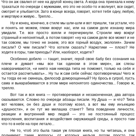
Что он аж свалил от нее на другой конец света. А когда она приехала к нему
трахаться по очереди с мужиками, его это не особо-то и волнует, все сидит,
смотрит и улыбается. Зато в конце всегда, говорит, хотел тебя одну, любую,
и мертвую и живую... Трепло...
Ну и конец, конечно, в стиле мы шли-шли и вот пришли, так устали, что
и понять не можем, глюки вокруг нас, или на самом деле изнанку мира
увидали. Т.е. все просто взяли и перечеркнули. Строили мир вокруг
странный и непонятный, а потом говорят «ну на самом деле все может и не
так совсем, мы точно не знаем, это все горный воздух, экология». Зачем
писали? О чем писали? Что хотели сказать? Наркотики — плохо? Не
ходите в горы, там приходы? Или, наоборот, ходите?
Особенно добило — тащит, значит, герой свою бабу без сознания на
плече и думает «мы все так одиноки в этом мире», аж слезы
наворачиваются, «и никто нам никогда типа не поможет, только на себя и
остается рассчитывать»... Ну ты ж сам себе сейчас противоречишь! Чего ж
ты тогда ее не скинешь, философ доморощенный? Ну брось в сугроб, пусть
сама и выкарабкивается в этом мире непонятого одиночества... Говорю ж,
трепло.
Вот так и вся книга — противоречивая и незаконченная, два автора
сказываются. Словно по очереди абзацы писали. Ну Душа — и что? Типа
вот человек, он без души и поэтому козел, а вот мы ему инъекцию
«душности», и он тут же милашка станет? Типа поведение личности,
реакции и внутренний мир людей — это не постоянный процесс
взросления, воспитания и воздействия окружающей среды, а просто там
что-то в небе на горе летало...
Не то, чтоб это была такая уж плохая книга, но ты читаешь, и она
поднимает такие вопросы, от которых нельзя потом просто так