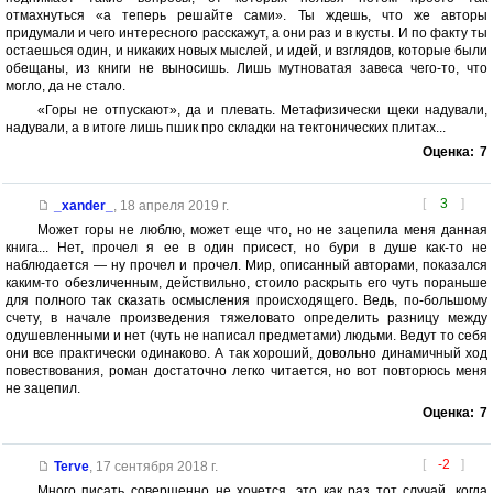
отмахнуться «а теперь решайте сами». Ты ждешь, что же авторы
придумали и чего интересного расскажут, а они раз и в кусты. И по факту ты
остаешься один, и никаких новых мыслей, и идей, и взглядов, которые были
обещаны, из книги не выносишь. Лишь мутноватая завеса чего-то, что
могло, да не стало.
«Горы не отпускают», да и плевать. Метафизически щеки надували,
надували, а в итоге лишь пшик про складки на тектонических плитах...
Оценка:
7
[
3
]
_xander_
,
18 апреля 2019 г.
Может горы не люблю, может еще что, но не зацепила меня данная
книга... Нет, прочел я ее в один присест, но бури в душе как-то не
наблюдается — ну прочел и прочел. Мир, описанный авторами, показался
каким-то обезличенным, действильно, стоило раскрыть его чуть пораньше
для полного так сказать осмысления происходящего. Ведь, по-большому
счету, в начале произведения тяжеловато определить разницу между
одушевленными и нет (чуть не написал предметами) людьми. Ведут то себя
они все практически одинаково. А так хороший, довольно динамичный ход
повествования, роман достаточно легко читается, но вот повторюсь меня
не зацепил.
Оценка:
7
[
-2
]
Terve
,
17 сентября 2018 г.
Много писать совершенно не хочется, это как раз тот случай, когда