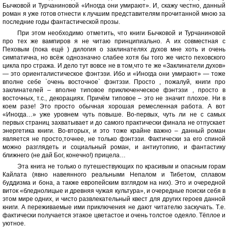
Бычковой и Турчаниновой «Иногда они умирают». И, скажу честно, данный
роман я уже готов отнести к лучшим представителям прочитанной мною за
последние годы фантастической прозы.
При этом необходимо отметить, что книги Бычковой и Турчаниновой
про тех же вампиров я не читаю принципиально. А их совместная с
Пеховым (пока ещё ) дилогия о заклинателях духов мне хоть и очень
симпатична, но всёж однозначно слабее хотя бы того же чисто пеховского
цикла про стража. И дело тут вовсе не в том,что те же «Заклинатели духов»
— это ориенталистическое фэнтэзи. Ибо и «Иногда они умирают» — тоже
вполне себе `очень восточное` фэнтэзи. Просто , пожалуй, книги про
заклинателей – вполне типовое приключенческое фэнтэзи , просто в
восточных, т.с., декорациях. Причём типовое – это не значит плохое. Ни в
коем разе! Это просто обычная хорошая ремесленная работа. А вот
«Иногда…» уже уровнем чуть повыше. Во-первых, чуть ли не с самых
первых страниц захватывает и до самого практически финала не отпускает
энергетика книги. Во-вторых, и это тоже крайне важно – данный роман
является не просто,точнее, не только фэнтэзи. Фактически за его спиной
можно разглядеть и социальный роман, и антиутопию, и фантастику
ближнего (не дай Бог, конечно!) прицела…
Эта книга не только о путешествующих по красивым и опасным горам
Кайлата (явно навеянного реальными Непалом и Тибетом, сплавом
буддизма и бона, а также европейским взглядом на них). Это и очередной
виток «бледнолицые и древняя чужая культура», и очередные поиски себя в
этом мире одних, и чисто развлекательный квест для других героев данной
книги. А переживаемые ими приключения не дают читателю заскучать. Т.е.
фактически получается этакое цветастое и очень толстое одеяло. Тёплое и
уютное.