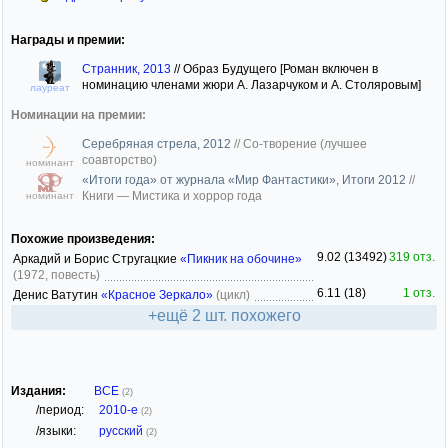
Награды и премии:
Странник, 2013
//
Образ Будущего [Роман включен в
номинацию членами жюри А. Лазарчуком и А. Столяровым]
лауреат
Номинации на премии:
Серебряная стрела, 2012
//
Со-творение (лучшее
соавторство)
номинант
«Итоги года» от журнала «Мир Фантастики», Итоги 2012
//
Книги — Мистика и хоррор года
номинант
Похожие произведения:
9.02 (13492)
319 отз.
Аркадий и Борис Стругацкие
«Пикник на обочине»
(1972, повесть)
6.11 (18)
1 отз.
Денис Ватутин
«Красное Зеркало»
(цикл)
+ещё 2 шт. похожего
Издания:
ВСЕ
(2)
/период:
2010-е
(2)
/языки:
русский
(2)