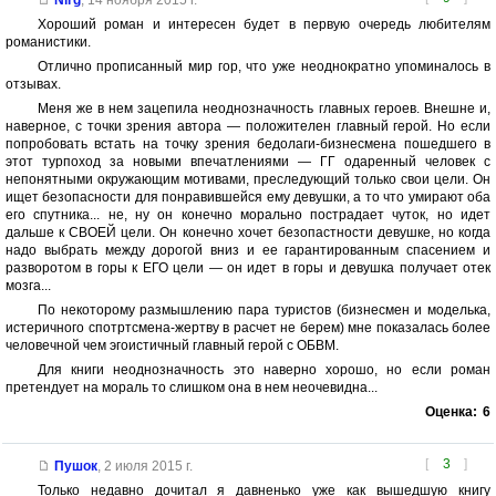
Nirg
,
14 ноября 2015 г.
Хороший роман и интересен будет в первую очередь любителям
романистики.
Отлично прописанный мир гор, что уже неоднократно упоминалось в
отзывах.
Меня же в нем зацепила неоднозначность главных героев. Внешне и,
наверное, с точки зрения автора — положителен главный герой. Но если
попробовать встать на точку зрения бедолаги-бизнесмена пошедшего в
этот турпоход за новыми впечатлениями — ГГ одаренный человек с
непонятными окружающим мотивами, преследующий только свои цели. Он
ищет безопасности для понравившейся ему девушки, а то что умирают оба
его спутника... не, ну он конечно морально пострадает чуток, но идет
дальше к СВОЕЙ цели. Он конечно хочет безопастности девушке, но когда
надо выбрать между дорогой вниз и ее гарантированным спасением и
разворотом в горы к ЕГО цели — он идет в горы и девушка получает отек
мозга...
По некоторому размышлению пара туристов (бизнесмен и моделька,
истеричного спотртсмена-жертву в расчет не берем) мне показалась более
человечной чем эгоистичный главный герой с ОБВМ.
Для книги неоднозначность это наверно хорошо, но если роман
претендует на мораль то слишком она в нем неочевидна...
Оценка:
6
[
3
]
Пушок
,
2 июля 2015 г.
Только недавно дочитал я давненько уже как вышедшую книгу