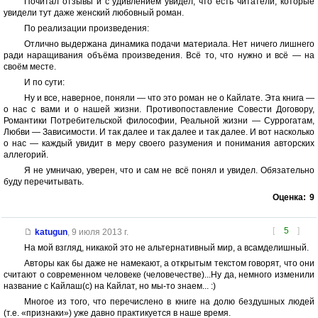
Почитал отзывы и с удивлением увидел, что есть читатели, которые
увидели тут даже женский любовный роман.
По реализации произведения:
Отлично выдержана динамика подачи материала. Нет ничего лишнего
ради наращивания объёма произведения. Всё то, что нужно и всё — на
своём месте.
И по сути:
Ну и все, наверное, поняли — что это роман не о Кайлате. Эта книга —
о нас с вами и о нашей жизни. Противопоставление Совести Договору,
Романтики Потребительской философии, Реальной жизни — Суррогатам,
Любви — Зависимости. И так далее и так далее и так далее. И вот насколько
о нас — каждый увидит в меру своего разумения и понимания авторских
аллегорий.
Я не умничаю, уверен, что и сам не всё понял и увидел. Обязательно
буду перечитывать.
Оценка:
9
[
5
]
katugun
,
9 июля 2013 г.
На мой взгляд, никакой это не альтернативный мир, а всамделишный.
Авторы как бы даже не намекают, а открытым текстом говорят, что они
считают о современном человеке (человечестве)...Ну да, немного изменили
название с Кайлаш(с) на Кайлат, но мы-то знаем... :)
Многое из того, что перечислено в книге на долю бездушных людей
(т.е. «признаки») уже давно практикуется в наше время.