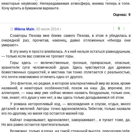
некоторые неувязки). Непередаваемая атмосфера, книжка теперь в топе.
Хочу купить в бумажном варианте.
Оценка:
9
[
9
]
Milena Main
,
30 июля 2014 г.
Соавторы Пехова мне ближе самого Пехова, в этом я убедилась в
очередной раз, прочитав, наконец, давно отложенных «Иногда они
умирают».
В эту книгу я просто влюбилась. А к ней нельзя остаться равнодушным,
— только если вас совсем не трогают горы.
Горы здесь — величественные, грозные, прекрасные, опасные,
хранители сути человеческой- души. Здесь чувствуется дух древних
божественных сущностей, и мистика так тонко сплетается с реальностью,
что почти невозможно отличить одно от другого.
Это фэнтези, но редкая, в котором альтернативный мир во всем, кроме
названий, и некоторых особенностей, похож на наш. Да, впрочем, это
аллегория, — наш мир уже сейчас можно назвать бездушным, только они,
там, знают, что души у них нет, а мы здесь только догадываемся об этом.
У романа неторопливый ход, — восхождения и спуски, отдых, много
деталей и мелочей. Авторы точно вдохновлялись Тибетом, только назвали
его по-другому, но магия гор остается магией гор.
Кайлат очаровывает, вдохновляет, завораживает... и пугает тоже, да.
Но все равно остается притягательным.
Возможно, только в горах, на такой страшной высоте, преодолев себя,