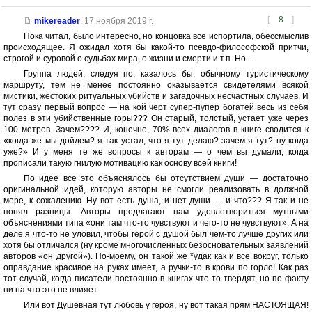
[
8
]
mikereader
,
17 ноября 2019 г.
Пока читал, было интересно, но концовка все испортила, обессмыслив
происходящее. Я ожидал хотя бы какой-то псевдо-философской притчи,
строгой и суровой о судьбах мира, о жизни и смерти и т.п. Но...
Группа людей, следуя по, казалось бы, обычному туристическому
маршруту, тем не менее постоянно оказывается свидетелями всякой
мистики, жестоких ритуальных убийств и загадочных несчастных случаев. И
тут сразу первый вопрос — на кой черт супер-пупер богатей весь из себя
полез в эти убийственные горы??? Он старый, толстый, устает уже через
100 метров. Зачем???? И, конечно, 70% всех диалогов в книге сводится к
«когда же мы дойдем? я так устал, что я тут делаю? зачем я тут? ну когда
уже?» И у меня те же вопросы к авторам — о чем вы думали, когда
прописали такую гнилую мотивацию как основу всей книги!
По идее все это объяснялось бы отсутствием души — достаточно
оригинальной идей, которую авторы не смогли реализовать в должной
мере, к сожалению. Ну вот есть душа, и нет души — и что??? Я так и не
понял разницы. Авторы предлагают нам удовлетвориться мутными
объяснениями типа «они там что-то чувствуют и чего-то не чувствуют». А на
деле я что-то не уловил, чтобы герой с душой был чем-то лучше других или
хотя бы отличался (ну кроме многочисленных безосновательных заявлений
авторов «он другой»). По-моему, он такой же *удак как и все вокруг, только
оправдание красивое на руках имеет, а ручки-то в крови по горло! Как раз
тот случай, когда писатели постоянно в книгах что-то твердят, но по факту
ни на что это не влияет.
Или вот Душевная тут любовь у героя, ну вот такая прям НАСТОЯЩАЯ!