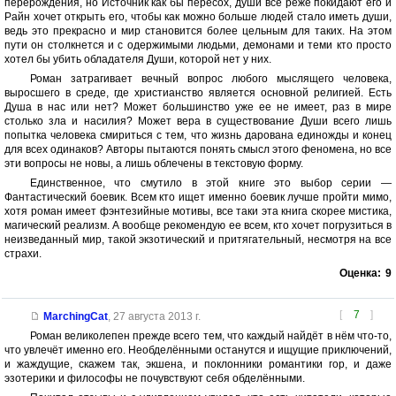
перерождения, но Источник как бы пересох, души все реже покидают его и
Райн хочет открыть его, чтобы как можно больше людей стало иметь души,
ведь это прекрасно и мир становится более цельным для таких. На этом
пути он столкнется и с одержимыми людьми, демонами и теми кто просто
хотел бы убить обладателя Души, которой нет у них.
Роман затрагивает вечный вопрос любого мыслящего человека,
выросшего в среде, где христианство является основной религией. Есть
Душа в нас или нет? Может большинство уже ее не имеет, раз в мире
столько зла и насилия? Может вера в существование Души всего лишь
попытка человека смириться с тем, что жизнь дарована единожды и конец
для всех одинаков? Авторы пытаются понять смысл этого феномена, но все
эти вопросы не новы, а лишь облечены в текстовую форму.
Единственное, что смутило в этой книге это выбор серии —
Фантастический боевик. Всем кто ищет именно боевик лучше пройти мимо,
хотя роман имеет фэнтезийные мотивы, все таки эта книга скорее мистика,
магический реализм. А вообще рекомендую ее всем, кто хочет погрузиться в
неизведанный мир, такой экзотический и притягательный, несмотря на все
страхи.
Оценка:
9
[
7
]
MarchingCat
,
27 августа 2013 г.
Роман великолепен прежде всего тем, что каждый найдёт в нём что-то,
что увлечёт именно его. Необделёнными останутся и ищущие приключений,
и жаждущие, скажем так, экшена, и поклонники романтики гор, и даже
эзотерики и философы не почувствуют себя обделёнными.