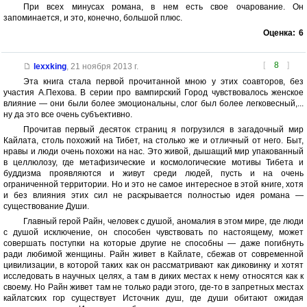
При всех минусах романа, в нем есть свое очарование. Он
запоминается, и это, конечно, большой плюс.
Оценка:
6
[
8
]
lexxking
,
21 ноября 2013 г.
Эта книга стала первой прочитанной мною у этих соавторов, без
участия А.Пехова. В серии про вампирский Город чувствовалось женское
влияние — они были более эмоциональны, слог был более легковесный,...
ну да это все очень субъективно.
Прочитав первый десяток страниц я погрузился в загадочный мир
Кайлата, столь похожий на Тибет, на столько же и отличный от него. Быт,
нравы и люди очень похожи на нас. Это живой, дышащий мир упакованный
в целлюлозу, где метафизические и космологические мотивы Тибета и
буддизма проявляются и живут среди людей, пусть и на очень
ограниченной территории. Но и это не самое интересное в этой книге, хотя
и без влияния этих сил не раскрывается полностью идея романа —
существование Души.
Главный герой Райн, человек с душой, аномалия в этом мире, где люди
с душой исключение, он способен чувствовать по настоящему, может
совершать поступки на которые другие не способны — даже погибнуть
ради любимой женщины. Райн живет в Кайлате, сбежав от современной
цивилизации, в которой таких как он рассматривают как диковинку и хотят
исследовать в научных целях, а там в диких местах к нему относятся как к
своему. Но Райн живет там не только ради этого, где-то в запретных местах
кайлатских гор существует Источник душ, где души обитают ожидая