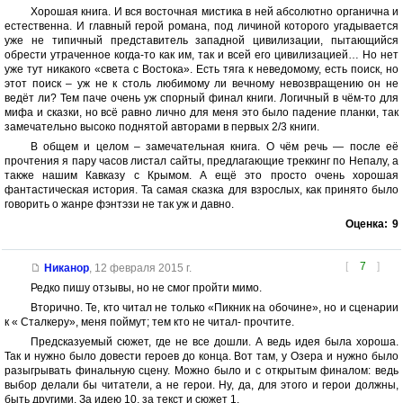
Хорошая книга. И вся восточная мистика в ней абсолютно органична и
естественна. И главный герой романа, под личиной которого угадывается
уже не типичный представитель западной цивилизации, пытающийся
обрести утраченное когда-то как им, так и всей его цивилизацией… Но нет
уже тут никакого «света с Востока». Есть тяга к неведомому, есть поиск, но
этот поиск – уж не к столь любимому ли вечному невозвращению он не
ведёт ли? Тем паче очень уж спорный финал книги. Логичный в чём-то для
мифа и сказки, но всё равно лично для меня это было падение планки, так
замечательно высоко поднятой авторами в первых 2/3 книги.
В общем и целом – замечательная книга. О чём речь — после её
прочтения я пару часов листал сайты, предлагающие треккинг по Непалу, а
также нашим Кавказу с Крымом. А ещё это просто очень хорошая
фантастическая история. Та самая сказка для взрослых, как принято было
говорить о жанре фэнтэзи не так уж и давно.
Оценка:
9
[
7
]
Никанор
,
12 февраля 2015 г.
Редко пишу отзывы, но не смог пройти мимо.
Вторично. Те, кто читал не только «Пикник на обочине», но и сценарии
к « Сталкеру», меня поймут; тем кто не читал- прочтите.
Предсказуемый сюжет, где не все дошли. А ведь идея была хороша.
Так и нужно было довести героев до конца. Вот там, у Озера и нужно было
разыгрывать финальную сцену. Можно было и с открытым финалом: ведь
выбор делали бы читатели, а не герои. Ну, да, для этого и герои должны,
быть другими. За идею 10, за текст и сюжет 1.