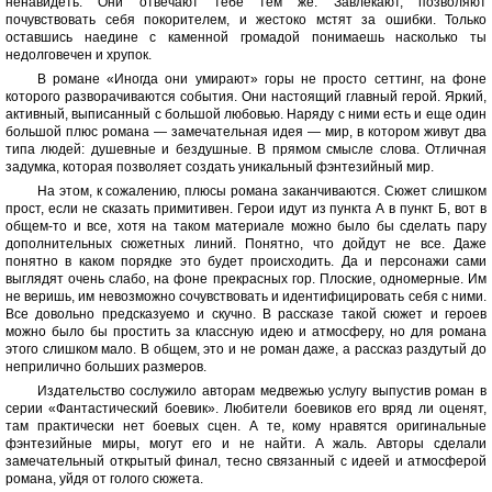
ненавидеть. Они отвечают тебе тем же. Завлекают, позволяют
почувствовать себя покорителем, и жестоко мстят за ошибки. Только
оставшись наедине с каменной громадой понимаешь насколько ты
недолговечен и хрупок.
В романе «Иногда они умирают» горы не просто сеттинг, на фоне
которого разворачиваются события. Они настоящий главный герой. Яркий,
активный, выписанный с большой любовью. Наряду с ними есть и еще один
большой плюс романа — замечательная идея — мир, в котором живут два
типа людей: душевные и бездушные. В прямом смысле слова. Отличная
задумка, которая позволяет создать уникальный фэнтезийный мир.
На этом, к сожалению, плюсы романа заканчиваются. Сюжет слишком
прост, если не сказать примитивен. Герои идут из пункта А в пункт Б, вот в
общем-то и все, хотя на таком материале можно было бы сделать пару
дополнительных сюжетных линий. Понятно, что дойдут не все. Даже
понятно в каком порядке это будет происходить. Да и персонажи сами
выглядят очень слабо, на фоне прекрасных гор. Плоские, одномерные. Им
не веришь, им невозможно сочувствовать и идентифицировать себя с ними.
Все довольно предсказуемо и скучно. В рассказе такой сюжет и героев
можно было бы простить за классную идею и атмосферу, но для романа
этого слишком мало. В общем, это и не роман даже, а рассказ раздутый до
неприлично больших размеров.
Издательство сослужило авторам медвежью услугу выпустив роман в
серии «Фантастический боевик». Любители боевиков его вряд ли оценят,
там практически нет боевых сцен. А те, кому нравятся оригинальные
фэнтезийные миры, могут его и не найти. А жаль. Авторы сделали
замечательный открытый финал, тесно связанный с идеей и атмосферой
романа, уйдя от голого сюжета.