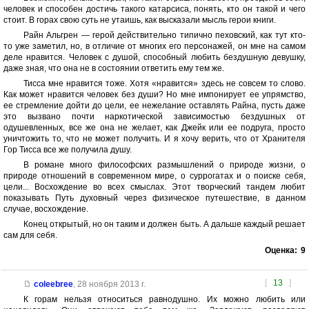
человек и способен достичь такого катарсиса, понять, кто он такой и чего
стоит. В горах свою суть не утаишь, как высказали мысль герои книги.
Райн Альгрен — герой действительно типично пеховский, как тут кто-
то уже заметил, но, в отличие от многих его персонажей, он мне на самом
деле нравится. Человек с душой, способный любить бездушную девушку,
даже зная, что она не в состоянии ответить ему тем же.
Тисса мне нравится тоже. Хотя «нравится» здесь не совсем то слово.
Как может нравится человек без души? Но мне импонирует ее упрямство,
ее стремление дойти до цели, ее нежелание оставлять Райна, пусть даже
это вызвано почти наркотической зависимостью бездушных от
одушевленных, все же она не желает, как Джейк или ее подруга, просто
уничтожить то, что не может получить. И я хочу верить, что от Хранителя
Гор Тисса все же получила душу.
В романе много философских размышлений о природе жизни, о
природе отношений в современном мире, о суррогатах и о поиске себя,
цели... Восхождение во всех смыслах. Этот творческий тандем любит
показывать Путь духовный через физическое путешествие, в данном
случае, восхождение.
Конец открытый, но он таким и должен быть. А дальше каждый решает
сам для себя.
Оценка:
9
[
13
]
coleebree
,
28 ноября 2013 г.
К горам нельзя относиться равнодушно. Их можно любить или