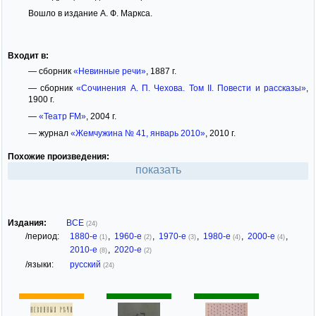
Вошло в издание А. Ф. Маркса.
Входит в:
— сборник
«Невинные речи»
, 1887 г.
— сборник
«Сочинения А. П. Чехова. Том II. Повести и рассказы»
,
1900 г.
—
«Театр FM»
, 2004 г.
— журнал
«Жемчужина № 41, январь 2010»
, 2010 г.
Похожие произведения:
показать
Издания:
ВСЕ
(24)
/период:
1880-е
,
1960-е
,
1970-е
,
1980-е
,
2000-е
,
(1)
(2)
(3)
(4)
(4)
2010-е
,
2020-е
(8)
(2)
/языки:
русский
(24)