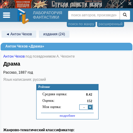
ЛАБОРАТОРИЯ
ФАНТАСТИКИ
поиск по жанру
расширенный
◄ Антон Чехов
издания (24)
Антон Чехов «Драма»
Антон Чехов
под псевдонимом А. Чехонте
Драма
Рассказ,
1887
год
Язык написания: русский
Рейтинг
Средняя оценка:
8.42
Оценок:
152
Моя оценка:
-
подробнее
Жанрово-тематический классификатор: