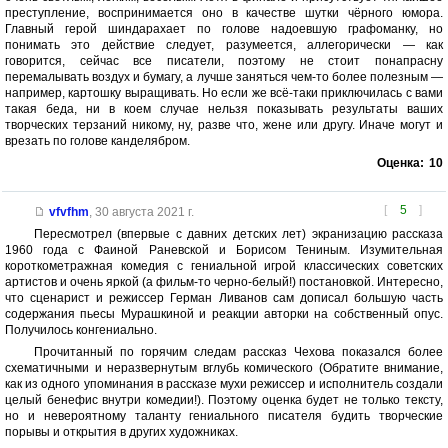
преступление, воспринимается оно в качестве шутки чёрного юмора.
Главный герой шиндарахает по голове надоевшую графоманку, но
понимать это действие следует, разумеется, аллегорически — как
говорится, сейчас все писатели, поэтому не стоит понапрасну
перемалывать воздух и бумагу, а лучше заняться чем-то более полезным —
например, картошку выращивать. Но если же всё-таки приключилась с вами
такая беда, ни в коем случае нельзя показывать результаты ваших
творческих терзаний никому, ну, разве что, жене или другу. Иначе могут и
врезать по голове канделябром.
Оценка:
10
[
5
]
vfvfhm
,
30 августа 2021 г.
Пересмотрел (впервые с давних детских лет) экранизацию рассказа
1960 года с Фаиной Раневской и Борисом Тениным. Изумительная
короткометражная комедия с гениальной игрой классических советских
артистов и очень яркой (а фильм-то черно-белый!) постановкой. Интересно,
что сценарист и режиссер Герман Ливанов сам дописал большую часть
содержания пьесы Мурашкиной и реакции авторки на собственный опус.
Получилось конгениально.
Прочитанный по горячим следам рассказ Чехова показался более
схематичными и неразвернутым вглубь комического (Обратите внимание,
как из одного упоминания в рассказе мухи режиссер и исполнитель создали
целый бенефис внутри комедии!). Поэтому оценка будет не только тексту,
но и невероятному таланту гениального писателя будить творческие
порывы и открытия в других художниках.