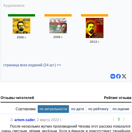
Аудиокниги:
2009 г.
2006 г.
2013 г.
страница всех изданий (24 шт.) >>
Отзывы читателей
Рейтинг отзыва
Сортировка:
по актуальности
по дате
по рейтингу
по оценке
[
5
]
artem-sailer
,
2 марта 2022 г.
После нескольких жутких произведений Чехова этот рассказ показался
очень светлым, лёгким, весёлым. Хотя в финале и присутствует тягчайшее