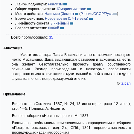
Жанры/поджанры:
Реализм
Общие характеристики:
Юмористическое
Место действия:
Наш мир (Земля)
(
Россия/СССР/Русь
)
Время действия:
Новое время (17-19 века)
Линейность сюжета:
Линейный
Возраст читателя:
Любой
Всего проголосовало:
35
Аннотация:
Маститого автора Павла Васильевича не ко времени посещает
некто Мурашкина. Дама выдающихся размеров и духовных качеств,
она желает безотлагательно прочесть драму собственного
сочинения. Размер произведения и некоторые особенности
авторского стиля в сочетании с мучительной жарой вызывают в душе
слушателя очень непредсказуемый отклик.
©
taipan
Примечание:
Впервые — «Осколки», 1887, № 24, 13 июня (ценз. разр. 12 июня),
стр. 4—5. Подпись: А. Чехонте.
Вошло в сборник «Невинные речи». М., 1887.
Включено с небольшими изменениями и сокращениями в сборник
«Пестрые рассказы», изд. 2-е, СПб., 1891; перепечатывалось в
последующих изданиях сборника.